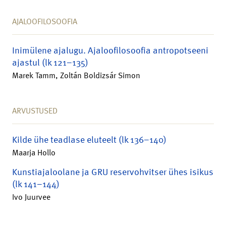
AJALOOFILOSOOFIA
Inimülene ajalugu. Ajaloofilosoofia antropotseeni
ajastul (lk 121–135)
Marek Tamm, Zoltán Boldizsár Simon
ARVUSTUSED
Kilde ühe teadlase eluteelt (lk 136–140)
Maarja Hollo
Kunstiajaloolane ja GRU reservohvitser ühes isikus
(lk 141–144)
Ivo Juurvee