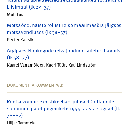
Liivimaal (lk 27–37)
Mati Laur
Metsaõed: naiste rollist Teise maailmasõja järgses
metsavendluses (lk 38–57)
Peeter Kaasik
Argipäev Nõukogude relvajõudude suletud tsoonis
(lk 58–77)
Kaarel Vanamõlder, Kadri Tüür, Kati Lindström
DOKUMENT JA KOMMENTAAR
Rootsi võimude eestikeelsed juhised Gotlandile
saabunud paadipõgenikele 1944. aasta sügisel (lk
78–82)
Hiljar Tammela