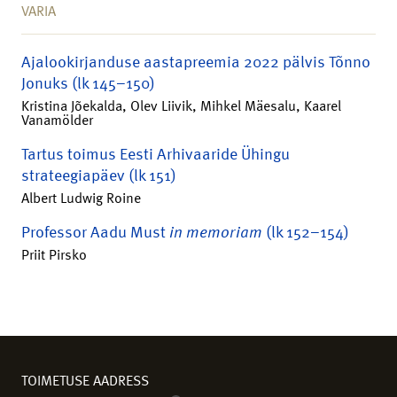
VARIA
Ajalookirjanduse aastapreemia 2022 pälvis Tõnno
Jonuks (lk 145–150)
Kristina Jõekalda, Olev Liivik, Mihkel Mäesalu, Kaarel
Vanamölder
Tartus toimus Eesti Arhivaaride Ühingu
strateegiapäev (lk 151)
Albert Ludwig Roine
Professor Aadu Must
in memoriam
(lk 152–154)
Priit Pirsko
TOIMETUSE AADRESS