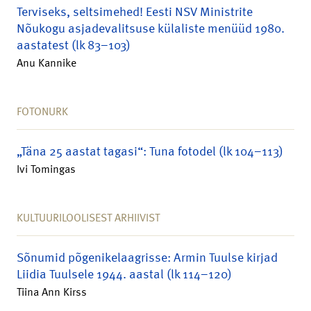
Terviseks, seltsimehed! Eesti NSV Ministrite
Nõukogu asjadevalitsuse külaliste menüüd 1980.
aastatest (lk 83–103)
Anu Kannike
FOTONURK
„Täna 25 aastat tagasi“: Tuna fotodel (lk 104–113)
Ivi Tomingas
KULTUURILOOLISEST ARHIIVIST
Sõnumid põgenikelaagrisse: Armin Tuulse kirjad
Liidia Tuulsele 1944. aastal (lk 114–120)
Tiina Ann Kirss