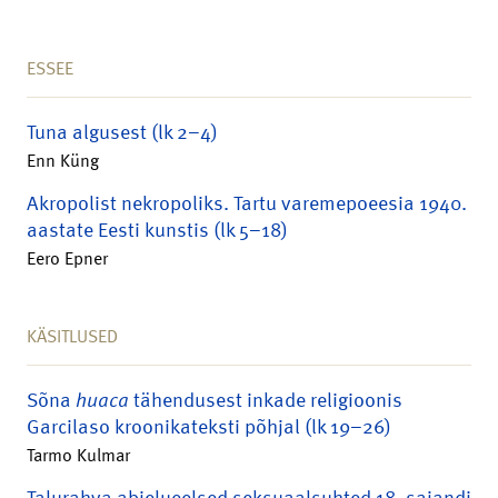
ESSEE
Tuna algusest (lk 2–4)
Enn Küng
Akropolist nekropoliks. Tartu varemepoeesia 1940.
aastate Eesti kunstis (lk 5–18)
Eero Epner
KÄSITLUSED
Sõna
huaca
tähendusest inkade religioonis
Garcilaso kroonikateksti põhjal (lk 19–26)
Tarmo Kulmar
Talurahva abielueelsed seksuaalsuhted 18. sajandi