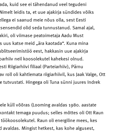
dada, kuid see ei tähendanud veel tegudeni
Nimelt leidis ta, et uue ajakirja sündides võiks
llega ei saanud meie nõus olla, sest Eesti
retsensendid olid seda tunnustanud. Samal ajal,
akiri, oli viimase peatoimetaja Aadu Must
is uus katse meid „ära kaotada“. Kuna mina
publitseerimistöö eest, hakkasin uue ajakirja
ooarhiiv neil koosolekutel kahekesi olnud.
i Riigiarhiivi filiaal (Parteiarhiiv), Pärnu
 roll oli kahtlemata riigiarhiivil, kus Jaak Valge, Ott
le tutvustati. Hingega oli Tuna sünni juures Indrek
ele küll võõras (Looming avaldas 1980. aastate
ik kontakt temaga puudus; selles mõttes oli Ott Raun
 töökoosolekutel. Raun oli energiline mees, kes
d avaldas. Mingist hetkest, kas kohe algusest,