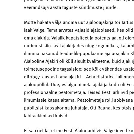
veerandsaja aasta taguste sündmuste juurde.
Mõtte hakata välja andma uut ajalooajakirja tõi Tartus
Jaak Valge. Tema arvates vajasid ajaloolased, kes olid
oma ajakirja. Vajalik kapatsiteet ja potentsiaal oli ol
uurimusi siin-seal ajakirjades ning kogumikes, ka arh
ilmuma hakanud teaduslik-populaarne ajalooajakiri Kl
Ajalooline Ajakiri oli küll sisult kvaliteetne, kuid aja
toimetusepoolne tagasiside; see kõik vähendas usaldu
oli 1997. aastast oma ajakiri – Acta Historica Tallinne
ajaloopõllul. Uue, esialgu nimeta ajakirja kodu oli Eest
professionaalne peatoimetaja. Teised Eesti arhiivid pidi
ilmumisele kaasa aitama. Peatoimetaja rolli sobivana
publitsistikaosakonna juhatajat Ott Rauna, kes otsis p
läbirääkimised käisid.
Ei saa öelda, et me Eesti Ajalooarhiivis Valge ideed