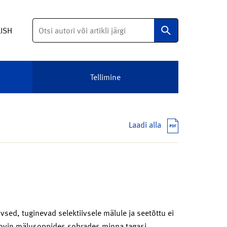
Otsi
LISH
Tellimine
Laadi alla
vsed, tuginevad selektiivsele mälule ja seetõttu ei
proovin mälusoppides sobrades minna tagasi