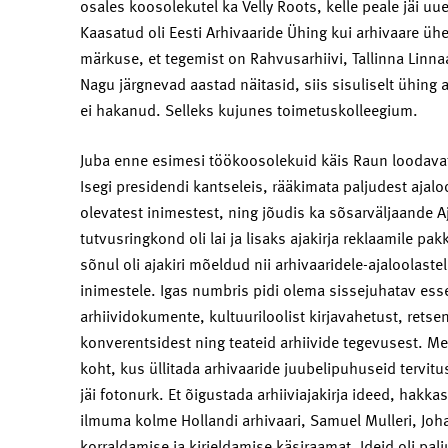
osales koosolekutel ka Velly Roots, kelle peale jäi uues
Kaasatud oli Eesti Arhivaaride Ühing kui arhivaare üh
märkuse, et tegemist on Rahvusarhiivi, Tallinna Linnaa
Nagu järgnevad aastad näitasid, siis sisuliselt ühing
ei hakanud. Selleks kujunes toimetuskolleegium.
Juba enne esimesi töökoosolekuid käis Raun loodavat
Isegi presidendi kantseleis, rääkimata paljudest ajalo
olevatest inimestest, ning jõudis ka sõsarväljaande Aj
tutvusringkond oli lai ja lisaks ajakirja reklaamile p
sõnul oli ajakiri mõeldud nii arhivaaridele-ajaloolaste
inimestele. Igas numbris pidi olema sissejuhatav e
arhiividokumente, kultuuriloolist kirjavahetust, retse
konverentsidest ning teateid arhiivide tegevusest. Me
koht, kus üllitada arhivaaride juubelipuhuseid tervitu
jäi fotonurk. Et õigustada arhiiviajakirja ideed, hakkas 
ilmuma kolme Hollandi arhivaari, Samuel Mulleri, Johan
korraldamise ja kirjeldamise käsiraamat. Ideid oli palj