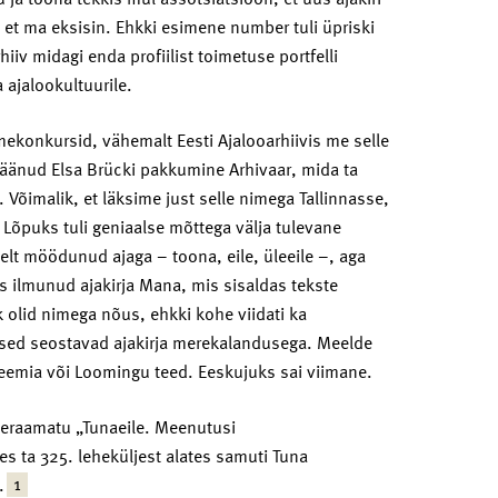
, et ma eksisin. Ehkki esimene number tuli üpriski
rhiiv midagi enda profiilist toimetuse portfelli
 ajalookultuurile.
imekonkursid, vähemalt Eesti Ajalooarhiivis me selle
jäänud Elsa Brücki pakkumine Arhivaar, mida ta
 Võimalik, et läksime just selle nimega Tallinnasse,
. Lõpuks tuli geniaalse mõttega välja tulevane
selt möödunud ajaga – toona, eile, üleeile –, aga
ilmunud ajakirja Mana, mis sisaldas tekste
õik olid nimega nõus, ehkki kohe viidati ka
aalased seostavad ajakirja merekalandusega. Meelde
eemia või Loomingu teed. Eeskujuks sai viimane.
steraamatu „Tunaeile. Meenutusi
s ta 325. leheküljest alates samuti Tuna
1
.