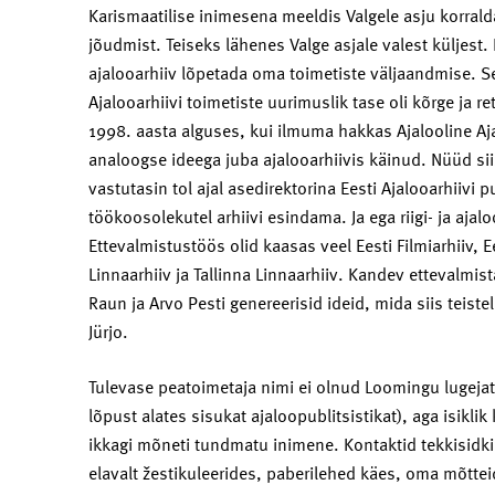
Karismaatilise inimesena meeldis Valgele asju korral
jõudmist. Teiseks lähenes Valge asjale valest küljest. 
ajalooarhiiv lõpetada oma toimetiste väljaandmise. Se
Ajalooarhiivi toimetiste uurimuslik tase oli kõrge ja 
1998. aasta alguses, kui ilmuma hakkas Ajalooline Aj
analoogse ideega juba ajalooarhiivis käinud. Nüüd si
vastutasin tol ajal asedirektorina Eesti Ajalooarhiivi 
töökoosolekutel arhiivi esindama. Ja ega riigi- ja ajal
Ettevalmistustöös olid kaasas veel Eesti Filmiarhiiv, Eest
Linnaarhiiv ja Tallinna Linnaarhiiv. Kandev ettevalmistav
Raun ja Arvo Pesti genereerisid ideid, mida siis teiste
Jürjo.
Tulevase peatoimetaja nimi ei olnud Loomingu lugejat
lõpust alates sisukat ajaloopublitsistikat), aga isikl
ikkagi mõneti tundmatu inimene. Kontaktid tekkisidki
elavalt žestikuleerides, paberilehed käes, oma mõttei