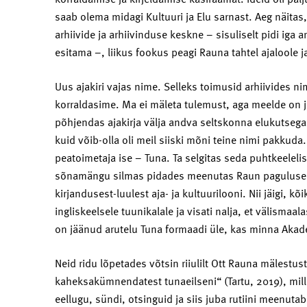
saab olema midagi Kultuuri ja Elu sarnast. Aeg näitas
arhiivide ja arhiivinduse keskne – sisuliselt pidi iga a
esitama –, liikus fookus peagi Rauna tahtel ajaloole ja
Uus ajakiri vajas nime. Selleks toimusid arhiivides n
korraldasime. Ma ei mäleta tulemust, aga meelde on 
põhjendas ajakirja välja andva seltskonna elukutsega.
kuid võib-olla oli meil siiski mõni teine nimi pakkuda
peatoimetaja ise – Tuna. Ta selgitas seda puhtkeeleli
sõnamängu silmas pidades meenutas Raun paguluses 
kirjandusest-luulest aja- ja kultuurilooni. Nii jäigi, k
ingliskeelsele tuunikalale ja visati nalja, et välism
on jäänud arutelu Tuna formaadi üle, kas minna Akad
Neid ridu lõpetades võtsin riiulilt Ott Rauna mälestu
kaheksakümnendatest tunaeilseni“ (Tartu, 2019), mille
eellugu, sündi, otsinguid ja siis juba rutiini meenutab