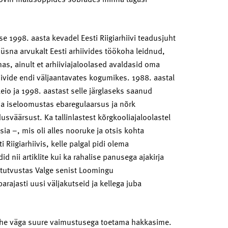
se 1998. aasta kevadel Eesti Riigiarhiivi teadusjuht
 üsna arvukalt Eesti arhiivides töökoha leidnud,
emas, ainult et arhiiviajaloolased avaldasid oma
iivide endi väljaantavates kogumikes. 1988. aastal
eio ja 1998. aastast selle järglaseks saanud
kirja iseloomustas ebaregulaarsus ja nõrk
sväärsust. Ka tallinlastest kõrgkooliajaloolastel
nsia –, mis oli alles nooruke ja otsis kohta
i Riigiarhiivis, kelle palgal pidi olema
d nii artiklite kui ka rahalise panusega ajakirja
 tutvustas Valge senist Loomingu
arajasti uusi väljakutseid ja kellega juba
 kohe väga suure vaimustusega toetama hakkasime.