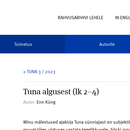
RAHVUSARHIIVI LEHELE
IN ENG
Toimetus
Autorile
« TUNA 3 / 2023
Tuna algusest (lk 2–4)
Autor:
Enn Küng
Minu mälestused ajakirja Tuna sünniajast on subjektii
pruugi täies ulatuses vastata tegelikkusele. Siiski 