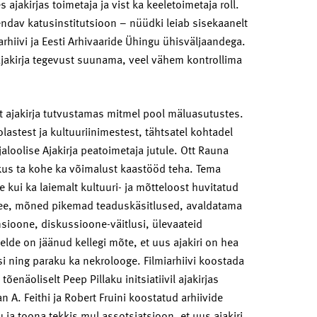
 ajakirjas toimetaja ja vist ka keeletoimetaja roll.
endav katusinstitutsioon – nüüdki leiab sisekaanelt
rhiivi ja Eesti Arhivaaride Ühingu ühisväljaandega.
 ajakirja tegevust suunama, veel vähem kontrollima
 ajakirja tutvustamas mitmel pool mäluasutustes.
olastest ja kultuuriinimestest, tähtsatel kohtadel
aloolise Ajakirja peatoimetaja jutule. Ott Rauna
akkus ta kohe ka võimalust kaastööd teha. Tema
le kui ka laiemalt kultuuri- ja mõtteloost huvitatud
ssee, mõned pikemad teaduskäsitlused, avaldatama
nsioone, diskussioone-väitlusi, ülevaateid
elde on jäänud kellegi mõte, et uus ajakiri on hea
si ning paraku ka nekrolooge. Filmiarhiivi koostada
tõenäoliselt Peep Pillaku initsiatiivil ajakirjas
 A. Feithi ja Robert Fruini koostatud arhiivide
u ja toona tekkis mul assotsiatsioon, et uus ajakiri