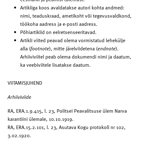
Artikliga koos avaldatakse autori kohta andmed:
nimi, teaduskraad, ametikoht või tegevusvaldkond,
töökoha aadress ja e-posti aadress.
Põhiartiklid on eelretsenseeritavad.
Artikli viited peavad olema vormistatud lehekülje
alla (
footnote
), mitte järelviidetena (
endnote
).
Arhiiviviitel peab olema dokumendi nimi ja daatum,
ka veebiviitele lisatakse daatum.
VIITAMISJUHEND
Arhiiviviide
RA, ERA.1.9.415, l. 23, Politsei Peavalitsuse ülem Narva
karantiini ülemale, 10.10.1919.
RA, ERA.15.2.101, l. 23, Asutava Kogu protokoll nr 102,
3.02.1920.