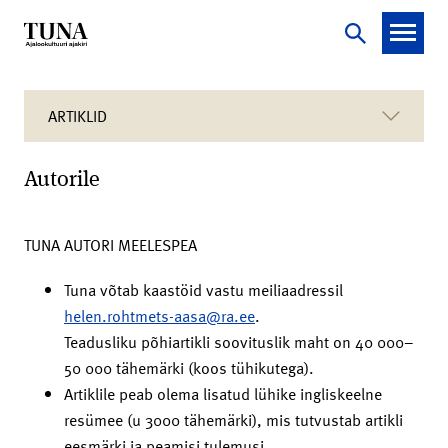
ARTIKLID
Autorile
TUNA AUTORI MEELESPEA
Tuna võtab kaastöid vastu meiliaadressil
helen.rohtmets-aasa@ra.ee
.
Teadusliku põhiartikli soovituslik maht on 40 000–
50 000 tähemärki (koos tühikutega).
Artiklile peab olema lisatud lühike ingliskeelne
resümee (u 3000 tähemärki), mis tutvustab artikli
eesmärki ja peamisi tulemusi.