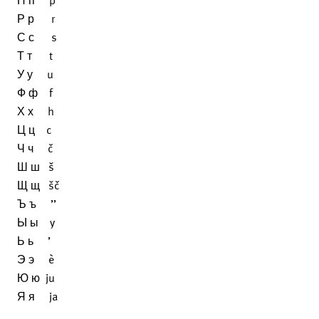
П п p
Р р r
С с s
Т т t
У у u
Ф ф f
Х х h
Ц ц c
Ч ч č
Ш ш š
Щ щ šč
Ъ ъ ’’
Ы ы y
Ь ь ’
Э э è
Ю ю ju
Я я ja