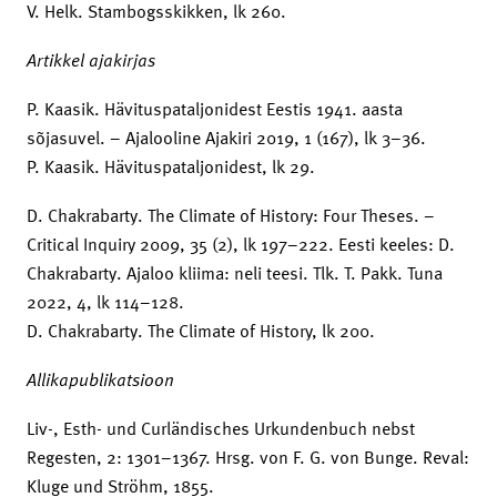
V. Helk. Stambogsskikken, lk 260.
Artikkel ajakirjas
P. Kaasik. Hävituspataljonidest Eestis 1941. aasta
sõjasuvel. – Ajalooline Ajakiri 2019, 1 (167), lk 3–36.
P.
Kaasik. Hävituspataljonidest, lk 29.
D. Chakrabarty. The Climate of History: Four Theses. –
Critical Inquiry 2009, 35 (2), lk 197–222. Eesti keeles: D.
Chakrabarty. Ajaloo kliima: neli teesi. Tlk. T. Pakk. Tuna
2022, 4, lk 114–128.
D. Chakrabarty. The Climate of History, lk 200.
Allikapublikatsioon
Liv-, Esth- und Curländisches Urkundenbuch nebst
Regesten, 2: 1301–1367. Hrsg. von F. G. von Bunge. Reval:
Kluge und Ströhm, 1855.