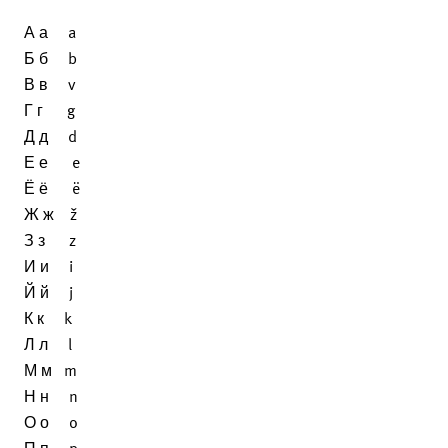
А а a
Б б b
В в v
Г г g
Д д d
Е е e
Ё ё ë
Ж ж ž
З з z
И и i
Й й j
К к k
Л л l
М м m
Н н n
О о o