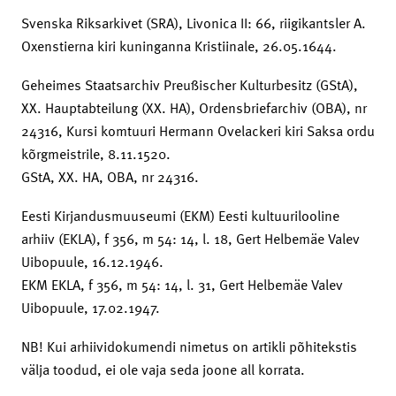
Svenska Riksarkivet (SRA), Livonica II: 66, riigikantsler A.
Oxenstierna kiri kuninganna Kristiinale, 26.05.1644.
Geheimes Staatsarchiv Preußischer Kulturbesitz (GStA),
XX. Hauptabteilung (XX. HA), Ordensbriefarchiv (OBA), nr
24316, Kursi komtuuri Hermann Ovelackeri kiri Saksa ordu
kõrgmeistrile, 8.11.1520.
GStA, XX. HA, OBA, nr 24316.
Eesti Kirjandusmuuseumi (EKM) Eesti kultuurilooline
arhiiv (EKLA), f 356, m 54: 14, l. 18, Gert Helbemäe Valev
Uibopuule, 16.12.1946.
EKM EKLA, f 356, m 54: 14, l. 31, Gert Helbemäe Valev
Uibopuule, 17.02.1947.
NB! Kui arhiividokumendi nimetus on artikli põhitekstis
välja toodud, ei ole vaja seda joone all korrata.