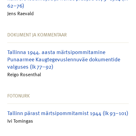
62–76)
Jens Raevald
DOKUMENT JA KOMMENTAAR
Tallinna 1944. aasta märtsipommitamine
Punaarmee Kaugtegevuslennuväe dokumentide
valguses (lk 77–92)
Reigo Rosenthal
FOTONURK
Tallinn pärast märtsipommitamist 1944 (lk 93–101)
Ivi Tomingas