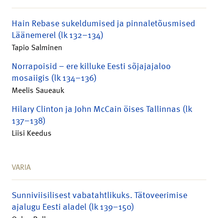
Hain Rebase sukeldumised ja pinnaletõusmised
Läänemerel (lk 132–134)
Tapio Salminen
Norrapoisid – ere killuke Eesti sõjajajaloo
mosaiigis (lk 134–136)
Meelis Saueauk
Hilary Clinton ja John McCain öises Tallinnas (lk
137–138)
Liisi Keedus
VARIA
Sunniviisilisest vabatahtlikuks. Tätoveerimise
ajalugu Eesti aladel (lk 139–150)