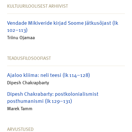
KULTUURILOOLISEST ARHIIVIST
Vendade Mikiveride kirjad Soome Jätkusõjast (lk
102–113)
Triinu Ojamaa
TEADUSFILOSOOFIAST
Ajaloo kliima: neli teesi (lk 114–128)
Dipesh Chakrapbarty
Dipesh Chakrabarty: postkolonialismist
posthumanismi (lk 129–131)
Marek Tamm
ARVUSTUSED