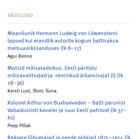
KÄSITLUSED
Maanõunik Hermann Ludwig von Löwensterni
lapsed kui erandlik autorite kogum baltisaksa
memuaarkirjanduses (lk 8–17)
Agur Benno
Matsid mõisaladvikus. Eesti päritolu
mõisavalitsejad ja -rentnikud ärkamisajal (I) (lk
18–36)
Kersti Lust, Tõnis Türna
Kolonel Arthur von Buxhoeveden – Balti parunist
Vabadusristi kavaler ja suur Eesti patrioot (lk 37–
61)
Peep Pillak
Rakvere lõbumajad ja nende pidajad 1875–1914 (lk