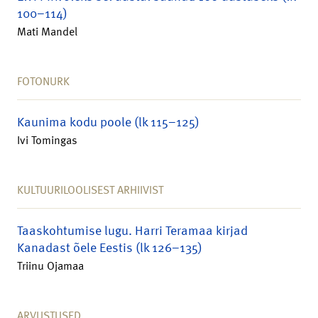
100–114)
Mati Mandel
FOTONURK
Kaunima kodu poole (lk 115–125)
Ivi Tomingas
KULTUURILOOLISEST ARHIIVIST
Taaskohtumise lugu. Harri Teramaa kirjad
Kanadast õele Eestis (lk 126–135)
Triinu Ojamaa
ARVUSTUSED