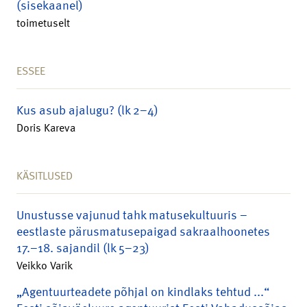
(sisekaanel)
toimetuselt
ESSEE
Kus asub ajalugu? (lk 2–4)
Doris Kareva
KÄSITLUSED
Unustusse vajunud tahk matusekultuuris –
eestlaste pärusmatusepaigad sakraalhoonetes
17.–18. sajandil (lk 5–23)
Veikko Varik
„Agentuurteadete põhjal on kindlaks tehtud ...“