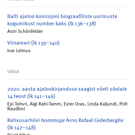
Balti ajaloo komisjoni biograafiliste uurimuste
kogumikust number kaks (lk 136–138)
Astri Schönfelder
Viinameri (lk 139–140)
Ivar Leimus
VARIA
2020. aasta ajalookirjanduse saagist võeti sõelale
14 teost (lk 141–146)
Epi Tohvri, Aigi Rahi-Tamm, Ester Oras, Linda Kaljundi, Priit
Raudkivi
Rahvusarhiivi
hommage
Arno Rafael Cederbergile
(lk 147–148)
Birgit Kibal