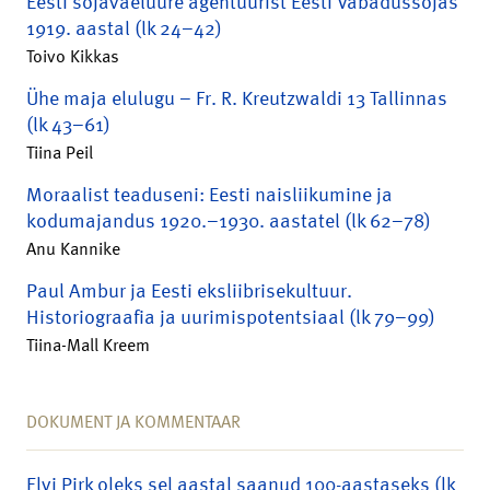
Eesti sõjaväeluure agentuurist Eesti Vabadussõjas
1919. aastal (lk 24–42)
Toivo Kikkas
Ühe maja elulugu – Fr. R. Kreutzwaldi 13 Tallinnas
(lk 43–61)
Tiina Peil
Moraalist teaduseni: Eesti naisliikumine ja
kodumajandus 1920.–1930. aastatel (lk 62–78)
Anu Kannike
Paul Ambur ja Eesti eksliibrisekultuur.
Historiograafia ja uurimispotentsiaal (lk 79–99)
Tiina-Mall Kreem
DOKUMENT JA KOMMENTAAR
Elvi Pirk oleks sel aastal saanud 100-aastaseks (lk