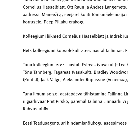
Cornelius Hasselblatt, Ott Raun ja Andres Langemets
aadressil Maneeži 4, seejärel koliti Tõnismäele majja 
korrusele. Peep Pillaku erakogu
Kolleegiumi liikmed Cornelius Hasselblatt ja Indrek Jü
Hetk kolleegiumi koosolekult 2011. aastal Tallinnas. 
Tuna kolleegium 2011. aastal. Esireas (vasakult): Lea
Tõnu Tannberg. Tagareas (vasakult): Bradley Woodwort
(Rootsi), Jaak Valge, Aleksander Rupassov (Venemaa), 
Tuna ilmumise 20. aastapäeva tähistamine Tallinna Li
riigiarhivaar Priit Pirsko, paremal Tallinna Linnaarhii
Rahvusarhiiv
Eesti Teadusagentuuri hindamisnõukogu aseesimees