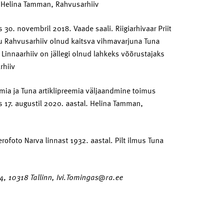
8. Helina Tamman, Rahvusarhiiv
 30. novembril 2018. Vaade saali. Riigiarhivaar Priit
u Rahvusarhiiv olnud kaitsva vihmavarjuna Tuna
 Linnaarhiiv on jällegi olnud lahkeks võõrustajaks
rhiiv
mia ja Tuna artiklipreemia väljaandmine toimus
 17. augustil 2020. aastal. Helina Tamman,
rofoto Narva linnast 1932. aastal. Pilt ilmus Tuna
 84, 10318 Tallinn, Ivi.Tomingas@ra.ee