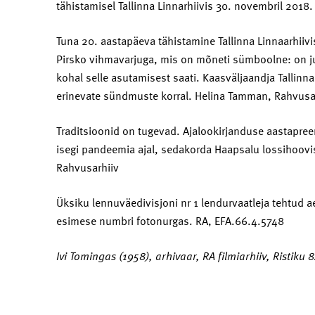
tähistamisel Tallinna Linnarhiivis 30. novembril 201
Tuna 20. aastapäeva tähistamine Tallinna Linnaarhiivis
Pirsko vihmavarjuga, mis on mõneti sümboolne: on j
kohal selle asutamisest saati. Kaasväljaandja Tallinna
erinevate sündmuste korral. Helina Tamman, Rahvusa
Traditsioonid on tugevad. Ajalookirjanduse aastapree
isegi pandeemia ajal, sedakorda Haapsalu lossihoovis
Rahvusarhiiv
Üksiku lennuväedivisjoni nr 1 lendurvaatleja tehtud ae
esimese numbri fotonurgas. RA, EFA.66.4.5748
Ivi Tomingas (1958), arhivaar, RA filmiarhiiv, Ristiku