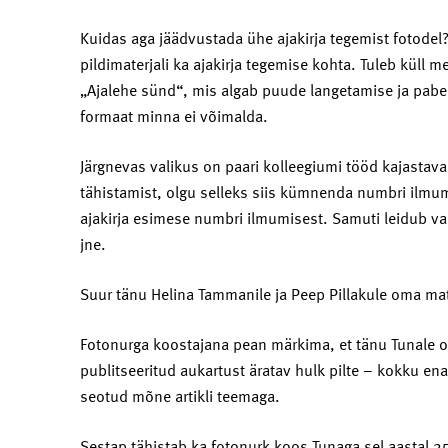
Kuidas aga jäädvustada ühe ajakirja tegemist fotodel?
pildimaterjali ka ajakirja tegemise kohta. Tuleb küll m
„Ajalehe sünd“, mis algab puude langetamise ja paber
formaat minna ei võimalda.
Järgnevas valikus on paari kolleegiumi tööd kajastava
tähistamist, olgu selleks siis kümnenda numbri il
ajakirja esimese numbri ilmumisest. Samuti leidub val
jne.
Suur tänu Helina Tammanile ja Peep Pillakule oma mate
Fotonurga koostajana pean märkima, et tänu Tunale o
publitseeritud aukartust äratav hulk pilte – kokku e
seotud mõne artikli teemaga.
Sestap tähistab ka fotonurk koos Tunaga sel aastal 2