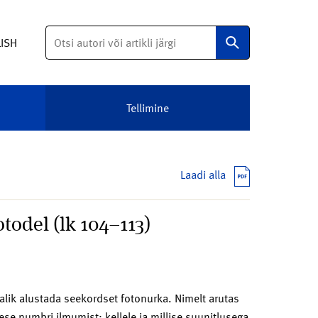
Otsi
LISH
Tellimine
Laadi alla
otodel (lk 104–113)
alik alustada seekordset fotonurka. Nimelt arutas
se numbri ilmumist: kellele ja millise suunitlusega