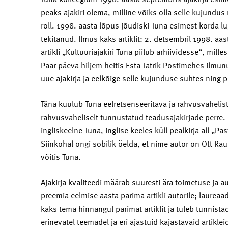
peaks ajakiri olema, milline võiks olla selle kujundu
roll. 1998. aasta lõpus jõudiski Tuna esimest korda l
tekitanud. Ilmus kaks artiklit: 2. detsembril 1998. a
artikli „Kultuuriajakiri Tuna piilub arhiividesse“, mill
Paar päeva hiljem heitis Esta Tatrik Postimehes ilmunud 
uue ajakirja ja eelkõige selle kujunduse suhtes ning pi
Täna kuulub Tuna eelretsenseeritava ja rahvusvahelis
rahvusvaheliselt tunnustatud teadusajakirjade perre.
ingliskeelne Tuna, inglise keeles küll pealkirja all „Pa
Siinkohal ongi sobilik öelda, et nime autor on Ott Ra
võitis Tuna.
Ajakirja kvaliteedi määrab suuresti ära toimetuse ja a
preemia eelmise aasta parima artikli autorile; laureaad
kaks tema hinnangul parimat artiklit ja tuleb tunnis
erinevatel teemadel ja eri ajastuid kajastavaid artiklei