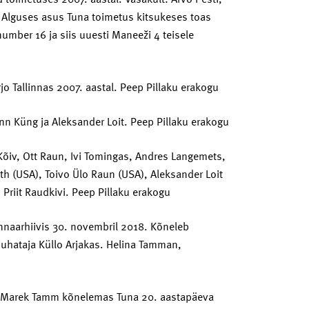
. Alguses asus Tuna toimetus kitsukeses toas
number 16 ja siis uuesti Maneeži 4 teisele
rjo Tallinnas 2007. aastal. Peep Pillaku erakogu
Enn Küng ja Aleksander Loit. Peep Pillaku erakogu
 Kõiv, Ott Raun, Ivi Tomingas, Andres Langemets,
h (USA), Toivo Ülo Raun (USA), Aleksander Loit
Priit Raudkivi. Peep Pillaku erakogu
nnaarhiivis 30. novembril 2018. Kõneleb
vi juhataja Küllo Arjakas. Helina Tamman,
 Marek Tamm kõnelemas Tuna 20. aastapäeva