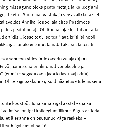
s ning missugune oleks peatoimetaja ja kolleegiumi
ugejate ette. Suuremat vastukaja see avalikkuses ei
astal avaldas Annika Koppel ajalehes Postimees
es palus peatoimetaja Ott Raunal ajakirja tutvustada.
artiklis „Kesse tegi, ise tegi“ aga kriitilisi nooli
kka iga Tunale ei ennustanud. Läks siiski teisiti.
tes andmebaasides indekseeritava ajakirjana
 Eriväljaannetena on ilmunud venekeelne ja
st” (et mitte segadusse ajada kalastusajakirju).
un. Oli teisigi pakkumisi, kuid hääletuse tulemusena
utorite koostöö. Tuna annab igal aastal välja ka
i valimisel on igal kolleegiumiliikmel õigus esitada
tada, et ülesanne on osutunud väga raskeks –
d ilmub igal aastal palju!