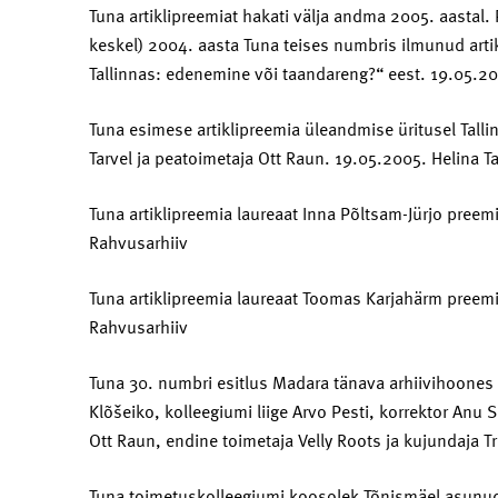
Tuna artiklipreemiat hakati välja andma 2005. aastal. 
keskel) 2004. aasta Tuna teises numbris ilmunud arti
Tallinnas: edenemine või taandareng?“ eest. 19.05.2
Tuna esimese artiklipreemia üleandmise üritusel Tallin
Tarvel ja peatoimetaja Ott Raun. 19.05.2005. Helina
Tuna artiklipreemia laureaat Inna Põltsam-Jürjo pree
Rahvusarhiiv
Tuna artiklipreemia laureaat Toomas Karjahärm preem
Rahvusarhiiv
Tuna 30. numbri esitlus Madara tänava arhiivihoones 
Klõšeiko, kolleegiumi liige Arvo Pesti, korrektor Anu
Ott Raun, endine toimetaja Velly Roots ja kujundaja T
Tuna toimetuskolleegiumi koosolek Tõnismäel asunud 