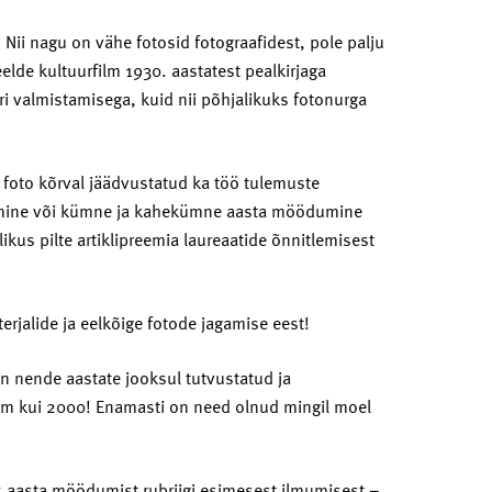
 Nii nagu on vähe fotosid fotograafidest, pole palju
eelde kultuurfilm 1930. aastatest pealkirjaga
i valmistamisega, kuid nii põhjalikuks fotonurga
 foto kõrval jäädvustatud ka töö tulemuste
mumine või kümne ja kahekümne aasta möödumine
ikus pilte artiklipreemia laureaatide õnnitlemisest
rjalide ja eelkõige fotode jagamise eest!
n nende aastate jooksul tutvustatud ja
nam kui 2000! Enamasti on need olnud mingil moel
5 aasta möödumist rubriigi esimesest ilmumisest –