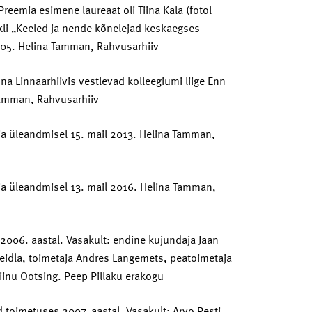
Preemia esimene laureaat oli Tiina Kala (fotol
kli „Keeled ja nende kõnelejad keskaegses
005. Helina Tamman, Rahvusarhiiv
na Linnaarhiivis vestlevad kolleegiumi liige Enn
 Tamman, Rahvusarhiiv
mia üleandmisel 15. mail 2013. Helina Tamman,
ia üleandmisel 13. mail 2016. Helina Tamman,
2006. aastal. Vasakult: endine kujundaja Jaan
 Seidla, toimetaja Andres Langemets, peatoimetaja
riinu Ootsing. Peep Pillaku erakogu
toimetuses 2007. aastal. Vasakult: Arvo Pesti,