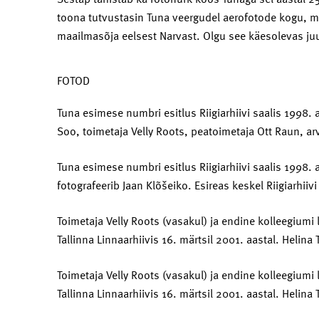
toona tutvustasin Tuna veergudel aerofotode kogu, m
maailmasõja eelsest Narvast. Olgu see käesolevas ju
FOTOD
Tuna esimese numbri esitlus Riigiarhiivi saalis 1998. 
Soo, toimetaja Velly Roots, peatoimetaja Ott Raun, ar
Tuna esimese numbri esitlus Riigiarhiivi saalis 1998. 
fotografeerib Jaan Klõšeiko. Esireas keskel Riigiarhiiv
Toimetaja Velly Roots (vasakul) ja endine kolleegiumi 
Tallinna Linnaarhiivis 16. märtsil 2001. aastal. Heli
Toimetaja Velly Roots (vasakul) ja endine kolleegiumi 
Tallinna Linnaarhiivis 16. märtsil 2001. aastal. Heli