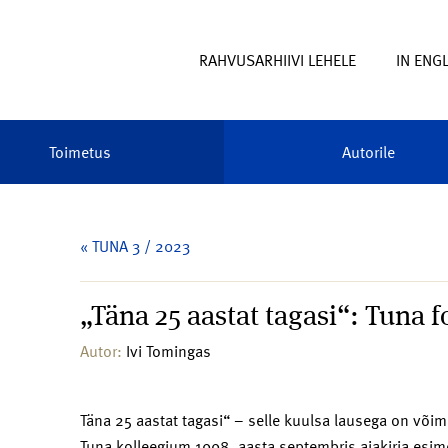
RAHVUSARHIIVI LEHELE
IN ENG
Toimetus
Autorile
« TUNA 3 / 2023
„Täna 25 aastat tagasi“: Tuna f
Autor:
Ivi Tomingas
T
äna 25 aastat tagasi“ – selle kuulsa lausega on võim
Tuna kolleegium 1998. aasta septembris ajakirja esime