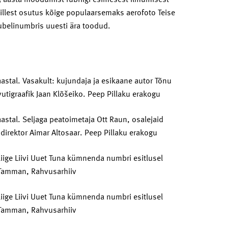
illest osutus kõige populaarsemaks aerofoto Teise
ubelinumbris uuesti ära toodud.
aastal. Vasakult: kujundaja ja esikaane autor Tõnu
vutigraafik Jaan Klõšeiko. Peep Pillaku erakogu
aastal. Seljaga peatoimetaja Ott Raun, osalejaid
i direktor Aimar Altosaar. Peep Pillaku erakogu
liige Liivi Uuet Tuna kümnenda numbri esitlusel
na Tamman, Rahvusarhiiv
liige Liivi Uuet Tuna kümnenda numbri esitlusel
na Tamman, Rahvusarhiiv