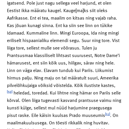
igatsend. Pole just nagu sellega veel harjund, et olen
Eestist ikka määratu kaugel. Kauge[ma]ks siit oleks
Aafrikasse. Ent ei tea, maailm on kitsas ning vajab raha.
Kas jõuan kunagi sinna. Ent ka siin see linn on tükike
Idamaad. Kummaline linn. Mingi Euroopa, Ida ning mingi
eriliselt hispaanialiku elemendi segu. Suur ning tore. Vist
liiga tore, sellest mulle see võõrasus. Tulen ju
Prantsusmaa klassiliselt lihtsast suurusest, Notre Dame’i
hämarusest, ent siin kõik uus, hiilgav, särav ning hele.
Linn on väga elav. Elavam tundub kui Pariis. Liikumist
hirmus palju. Ning maju on tal määratult suuri, Ameerika
pilvelõhkujaiga võiksid võistelda. Kõik ilustiste kastes,
[50]
heledad, toredad. Kui lihtne ning hämar on Pariis selle
kõrval. Olen liiga tugevasti kasvand prantsuse vaimu ning
kunsti külge, sellest mul nüüd harjumine praegusega
[51]
pisut raske. Eile käisin kuulsas Prado muuseumis
. On
maailmakuulsusega. On tõesti rikkalik ning huvitav.