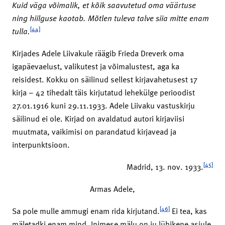
Kuid väga võimalik, et kõik saavutetud oma väärtuse
ning hiilguse kaotab. Mõtlen tuleva talve siia mitte enam
[44]
tulla.
Kirjades Adele Liivakule räägib Frieda Dreverk oma
igapäevaelust, valikutest ja võimalustest, aga ka
reisidest. Kokku on säilinud sellest kirjavahetusest 17
kirja – 42 tihedalt täis kirjutatud lehekülge perioodist
27.01.1916 kuni 29.11.1933. Adele Liivaku vastuskirju
säilinud ei ole. Kirjad on avaldatud autori kirjaviisi
muutmata, vaikimisi on parandatud kirjavead ja
interpunktsioon.
[45]
Madrid, 13. nov. 1933.
Armas Adele,
[46]
Sa pole mulle ammugi enam rida kirjutand.
Ei tea, kas
mäletadki enam mind. Inimese mälu on ju lühikene asjule