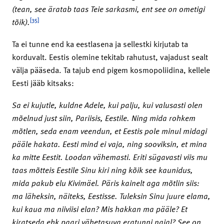
(tean, see äratab taas Teie sarkasmi, ent see on ometigi
[35]
tõik).
Ta ei tunne end ka eestlasena ja sellestki kirjutab ta
korduvalt. Eestis olemine tekitab rahutust, vajadust sealt
välja pääseda. Ta tajub end pigem kosmopoliidina, kellele
Eesti jääb kitsaks:
Sa ei kujutle, kuldne Adele, kui palju, kui valusasti olen
mõelnud just siin, Pariisis, Eestile. Ning mida rohkem
mõtlen, seda enam veendun, et Eestis pole minul midagi
pääle hakata. Eesti mind ei vaja, ning sooviksin, et mina
ka mitte Eestit. Loodan vähemasti. Eriti sügavasti viis mu
taas mõtteis Eestile Sinu kiri ning kõik see kaunidus,
mida pakub elu Kivimäel. Päris kainelt aga mõtlin siis:
ma läheksin, näiteks, Eestisse. Tuleksin Sinu juure elama,
kui kaua ma niiviisi elan? Mis hakkan ma pääle? Et
kiratseda ehk paari vähetasuva eratunni najal? See on