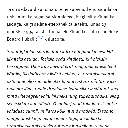
Ta oli sedavõrd sõltumatu, et ei soovinud end siduda ka
ühiskondlike organisatsioonidega, isegi mitte Kirjanike
Liiduga, kuigi selline ettepanek talle tehti. Kirjas 23.
märtsist 1934. aastal toonasele Kirjanike Liidu esimehele
[34]
Eduard Hubelile
kirjutab ta:
Samutigi minu suurim tänu lahke ettepaneku eest EKL
liikmeks astuda. Teeksin seda kindlasti, kui oleksin
teissugune. Olen aga niivõrd erak ning oma enese teed
kõndiv, üksindusest niivõrd hellitet, et organisatsiooni
astumine oleks minule otse loomuvastane nähtus. Kuski
pole ma liige, pääle Prantsuse Teadusliku Instituudi, kus
mind üheaegselt valiti liikmeks ning stipendiaadiks. Ning
sellestki on mul piinlik. Olen harjunud toimima sisemise
vajaduse sunnil, hüljates kõik muud motiivid. Ei tunne
mingit ühist kõigi nende inimestega, keda kuski
organisatsioonis tuleks kohata ning kellega tutvuda