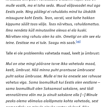
mulle vastik, ma ei taha seda. Muud väljavaadet mul aga
Eestis pole. Ning päälegi ei rahuldaks mind ka ükskõik
missugune koht Eestis. Tean, varsti, vast kohe hakkan
kippuma säält taas välja. Taas närvitsus, rahuldamattus.
Ilma nendeta küll minutaoline olevus ei ela kuski.
Närvitsev ning rahutu olen ka siin. Ometigi on siin see elu
[36]
teine. Eestisse ma ei tule. Saagu mis saab.
Talle ei ole probleemiks vahetada maad, keelt ja ümbrust:
Mul on otse mingi pöörane tarve ikka vahetada maad,
keelt, ümbrust. Hää minna puht-prantsuse ümbrusest
puht-saksa ümbrusse. Mulle ei tee ka enesele see rahvuse
vahetus viga. Sama loomulikult kui Eestis olen eestlane ‒
sama loomulikult olen Saksamaal sakslane, sest tädi
vennatütrena võin ma ju ainult sakslane olla [—] Minule
peaks olema võimalus alalõpmata kohta vahetada, sest
nomaadielu on minule ainuke vastav elulaad. Ikka