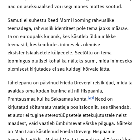
nad on aseksuaalsed või isegi mõnes mõttes sootud.
Samuti ei suhestu Reed Morni looming rahvuslike
teemadega, rahvuslik identiteet pole tema jaoks määrav.
Ta on euroopalik kirjanik, kes käsitleb üldinimlikke
teemasid, keskendudes inimeseks olemise
eksistentsiaalsetele külgedele. Seetõttu on tema
loomingus olulisel kohal ka näiteks surm, mida inimeseks
olemisest kirjutades ei saa kuidagi kõrvale jätta.
Tähelepanu on pälvinud Frieda Drevergi reisikirjad, mida ta
avaldas oma kodanikunime all nii Hispaania,
[23]
Prantsusmaa kui ka Saksamaa kohta.
Need on
kirjutatud sõltumatu vaatleja positsioonilt, see tähendab,
et autor ei tugine stereotüüpsetele ettekujutustele neist
maadest, vaid vaatleb ümbritsevat värske pilguga. Näiteks
on Mari Laan käsitlenud Frieda Drevergi Hispaania-
teemalist artiklit „Muljeid Musta Legendi maalt“ (1934) kui