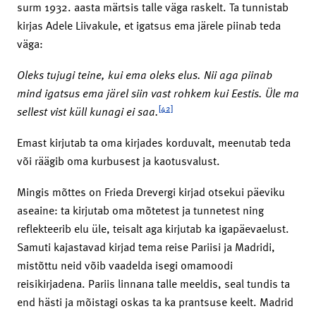
surm 1932. aasta märtsis talle väga raskelt. Ta tunnistab
kirjas Adele Liivakule, et igatsus ema järele piinab teda
väga:
Oleks tujugi teine, kui ema oleks elus. Nii aga piinab
mind igatsus ema järel siin vast rohkem kui Eestis. Üle ma
[42]
sellest vist küll kunagi ei saa.
Emast kirjutab ta oma kirjades korduvalt, meenutab teda
või räägib oma kurbusest ja kaotusvalust.
Mingis mõttes on Frieda Drevergi kirjad otsekui päeviku
aseaine: ta kirjutab oma mõtetest ja tunnetest ning
reflekteerib elu üle, teisalt aga kirjutab ka igapäevaelust.
Samuti kajastavad kirjad tema reise Pariisi ja Madridi,
mistõttu neid võib vaadelda isegi omamoodi
reisikirjadena. Pariis linnana talle meeldis, seal tundis ta
end hästi ja mõistagi oskas ta ka prantsuse keelt. Madrid