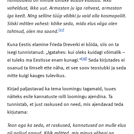
vaheldust, ikka uut. Armastan ju iga rahvast, armastan
iga keelt. Ning selline tüüp võibki ju vaid olla kosmopoliit.
Siiski mõtlen vahest: kõike seda, mida elus väga olen
[37]
tahtnud, olen ma saand.
Kuna Eestis elamine Frieda Dreverki ei köida, siis on ta
isegi tunnistanud: „Igatahes: kui oleks kuidagi võimalik ‒
[38]
ei tuleks ma Eestisse enam kunagi.“
Seda kirjutades ei
osanud ta ilmselt ette näha, et see soov teostubki ja seda
mitte kuigi kauges tulevikus.
Kirjad paljastavad ka tema loomingu tagamaid, tuues
näiteks esile kannatuste rolli loomingu ajendina. Ta
tunnistab, et just raskused on need, mis ajendavad teda
kirjutama:
Tean aga ka seda, et raskused, kannatused on mulle elus
nii paljud annud. Kõik mõtted, mis minus vähegi on