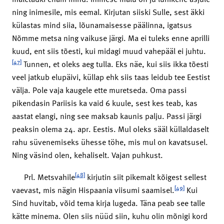
ning inimesile, mis eemal. Kirjutan siiski Sulle, sest äkki
külastas mind siia, lõunamaisesse päälinna, igatsus
Nõmme metsa ning vaikuse järgi. Ma ei tuleks enne aprilli
kuud, ent siis tõesti, kui midagi muud vahepääl ei juhtu.
[47]
Tunnen, et oleks aeg tulla. Eks näe, kui siis ikka tõesti
veel jatkub elupäivi, küllap ehk siis taas leidub tee Eestist
välja. Pole vaja kaugele ette muretseda. Oma passi
pikendasin Pariisis ka vaid 6 kuule, sest kes teab, kas
aastat elangi, ning see maksab kaunis palju. Passi järgi
peaksin olema 24. apr. Eestis. Mul oleks sääl küllaldaselt
rahu süvenemiseks ühesse töhe, mis mul on kavatsusel.
Ning väsind olen, kehaliselt. Vajan puhkust.
[48]
Prl. Metsvahile
kirjutin siit pikemalt kõigest sellest
[49]
vaevast, mis nägin Hispaania viisumi saamisel.
Kui
Sind huvitab, võid tema kirja lugeda. Täna peab see talle
kätte minema. Olen siis nüüd siin, kuhu olin mõnigi kord