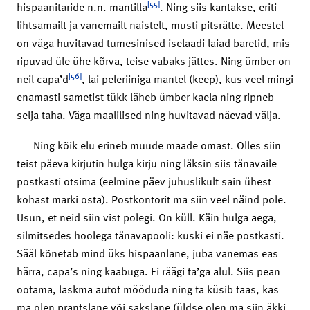
[55]
hispaanitaride n.n. mantilla
. Ning siis kantakse, eriti
lihtsamailt ja vanemailt naistelt, musti pitsrätte. Meestel
on väga huvitavad tumesinised iselaadi laiad baretid, mis
ripuvad üle ühe kõrva, teise vabaks jättes. Ning ümber on
[56]
neil capa’d
, lai peleriiniga mantel (keep), kus veel mingi
enamasti sametist tükk läheb ümber kaela ning ripneb
selja taha. Väga maalilised ning huvitavad näevad välja.
Ning kõik elu erineb muude maade omast. Olles siin
teist päeva kirjutin hulga kirju ning läksin siis tänavaile
postkasti otsima (eelmine päev juhuslikult sain ühest
kohast marki osta). Postkontorit ma siin veel näind pole.
Usun, et neid siin vist polegi. On küll. Käin hulga aega,
silmitsedes hoolega tänavapooli: kuski ei näe postkasti.
Sääl kõnetab mind üks hispaanlane, juba vanemas eas
härra, capa’s ning kaabuga. Ei räägi ta’ga alul. Siis pean
ootama, laskma autot mööduda ning ta küsib taas, kas
ma olen prantslane või sakslane (üldse olen ma siin äkki