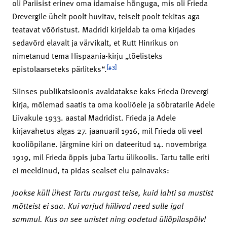
oli Pariisist erinev oma idamaise hõnguga, mis oli Frieda
Drevergile ühelt poolt huvitav, teiselt poolt tekitas aga
teatavat võõristust. Madridi kirjeldab ta oma kirjades
sedavõrd elavalt ja värvikalt, et Rutt Hinrikus on
nimetanud tema Hispaania-kirju „tõelisteks
[43]
epistolaarseteks pärliteks“.
Siinses publikatsioonis avaldatakse kaks Frieda Drevergi
kirja, mõlemad saatis ta oma kooliõele ja sõbratarile Adele
Liivakule 1933. aastal Madridist. Frieda ja Adele
kirjavahetus algas 27. jaanuaril 1916, mil Frieda oli veel
kooliõpilane. Järgmine kiri on dateeritud 14. novembriga
1919, mil Frieda õppis juba Tartu ülikoolis. Tartu talle eriti
ei meeldinud, ta pidas sealset elu painavaks:
Jookse küll ühest Tartu nurgast teise, kuid lahti sa mustist
mõtteist ei saa. Kui varjud hiilivad need sulle igal
sammul. Kus on see unistet ning oodetud üliõpilaspõlv!