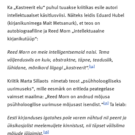
Ka „Kastreerit elu“ puhul tuuakse kriitikas esile autori
intellektuaalset käsitlusviisi. Näiteks leidis Eduard Hubel
(kirjanikunimega Mait Metsanurk), et teos on
autobiograafiline ja Reed Morn „intellektuaalne
kirjanikutüüp“:
Reed Morn on meie intelligentsemaid naisi. Tema
väljendusviis on kuiv, abstraktne, täpne, teaduslik,
[14]
lühidane, mõnikord liigagi „kastreerit“.
Kriitik Marta Sillaots nimetab teost „psühholoogiliseks
uurimuseks“, mille eesmärk on eritleda peategelase
vaimset maailma: „Reed Morn on andnud mõjusa
[15]
psühholoogilise uurimuse mõjusast isendist.“
Ta leiab:
Eesti kirjanduses igatahes pole varem nähtud nii peent ja
üksikasjalist meelemuljete kinnistust, nii täpset välisilma
[16]
mõjude jälgimist.