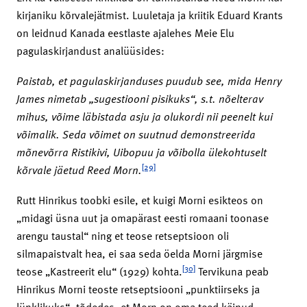
kirjaniku kõrvalejätmist. Luuletaja ja kriitik Eduard Krants
on leidnud Kanada eestlaste ajalehes Meie Elu
pagulaskirjandust analüüsides:
Paistab, et pagulaskirjanduses puudub see, mida Henry
James nimetab „sugestiooni pisikuks“, s.t. nõelterav
mihus, võime läbistada asju ja olukordi nii peenelt kui
võimalik. Seda võimet on suutnud demonstreerida
mõnevõrra Ristikivi, Uibopuu ja võibolla ülekohtuselt
[29]
kõrvale jäetud Reed Morn.
Rutt Hinrikus toobki esile, et kuigi Morni esikteos on
„midagi üsna uut ja omapärast eesti romaani toonase
arengu taustal“ ning et teose retseptsioon oli
silmapaistvalt hea, ei saa seda öelda Morni järgmise
[30]
teose „Kastreerit elu“ (1929) kohta.
Tervikuna peab
Hinrikus Morni teoste retseptsiooni „punktiirseks ja
lünklikuks“, tõdedes, et Morn on oma teed käinud