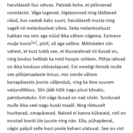
haruldaselt ilus rahvas. Paistab kohe, et põlvnevad
roomlasist. Väga tugevad, õigejoonsed ning täidlased
näod, kus vaatab kaks suurt, haruldaselt musta ning
sageli nii melankoolset silma. Seda melankoolsust
hakkan ma neis aga nüüd ikka vähem nägema. Esimene
[54]
mulje Irunis
, piiril, oli aga selline. Mõtiskelen siin
vahest, et kust tuleb see, et lõunarahvad nii ilusad on,
ning loodus hellitab ka neid hoopis rohkem. Põhja rahvad
on ikka looduse võõraslapsed. Ent ometigi ilmneb mulle
see põhjamaalaste õrnus, mis nende vähem
korrapäraseis joonis väljendub, ning ka ilme suurem
varjundlikkus. Siin jääb kõik nagu pisut kõvaks,
paindumatuks. Ent väga ilusad on nad siiski. Tunduvad
mulle ikka veel nagu kuski maalil. Ning riietuselt
huvitavad, omapärased. Naised ei kanna kübaraid, neil on
mustad loorid üle juuste ning näo. Eila, pühapäeval,
nägin paljuil selle loori poole kehani ulatuvat. See on vist