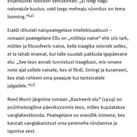
kirjandustki filosoofi seisukohalt: „Ei isegi nagu
naiseajule kuuluv, vaid targu meheaju sünnitus on tema
[12]
looming.“
Eraldi rõhutati naispeategelase intellektuaalsust –
romaani peategelane Ellu on „mõtleja naine“ ehk siis tark,
mõtlev ja filosofeeriv naine, kelle traagika seisneb selles,
et ta tahab enamat, kui talle suudab pakkuda igapäevane
elu: „See teos annab tunnistust traagikast, mis omane
meie ajal sellele naisele, kes ei flirdi, šmingi ja kurameeri,
kes elab rohkem oma peaajule kui tantsivatele
[13]
jalgadele.“
Reed Morni järgmine romaan „Kastreerit elu“ (1929) on
psühholoogiline päevikuvormis teos, milles kujutatakse
vanglakeskkonda. Peategelane on erandlik inimene, kes
kannab vanglakaristust oma peremehe ründamise ja
tapmise eest.