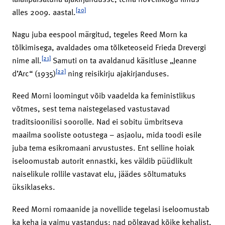
[20]
alles 2009. aastal.
Nagu juba eespool märgitud, tegeles Reed Morn ka
tõlkimisega, avaldades oma tõlketeoseid Frieda Drevergi
[21]
nime all.
Samuti on ta avaldanud käsitluse „Jeanne
[22]
d’Arc“ (1935)
ning reisikirju ajakirjanduses.
Reed Morni loomingut võib vaadelda ka feministlikus
võtmes, sest tema naistegelased vastustavad
traditsioonilisi soorolle. Nad ei sobitu ümbritseva
maailma sooliste ootustega – asjaolu, mida toodi esile
juba tema esikromaani arvustustes. Ent selline hoiak
iseloomustab autorit ennastki, kes väldib püüdlikult
naiselikule rollile vastavat elu, jäädes sõltumatuks
üksiklaseks.
Reed Morni romaanide ja novellide tegelasi iseloomustab
ka keha ja vaimu vastandus: nad põlgavad kõike kehalist,