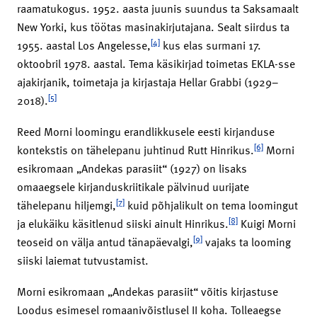
raamatukogus. 1952. aasta juunis suundus ta Saksamaalt
New Yorki, kus töötas masinakirjutajana. Sealt siirdus ta
[4]
1955. aastal Los Angelesse,
kus elas surmani 17.
oktoobril 1978. aastal. Tema käsikirjad toimetas EKLA-sse
ajakirjanik, toimetaja ja kirjastaja Hellar Grabbi (1929–
[5]
2018).
Reed Morni loomingu erandlikkusele eesti kirjanduse
[6]
kontekstis on tähelepanu juhtinud Rutt Hinrikus.
Morni
esikromaan „Andekas parasiit“ (1927) on lisaks
omaaegsele kirjanduskriitikale pälvinud uurijate
[7]
tähelepanu hiljemgi,
kuid põhjalikult on tema loomingut
[8]
ja elukäiku käsitlenud siiski ainult Hinrikus.
Kuigi Morni
[9]
teoseid on välja antud tänapäevalgi,
vajaks ta looming
siiski laiemat tutvustamist.
Morni esikromaan „Andekas parasiit“ võitis kirjastuse
Loodus esimesel romaanivõistlusel II koha. Tolleaegse