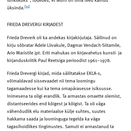
[31]
üksinda.
FRIEDA DREVERGI KIRJADEST
Frieda Dreverk oli ka andekas kirjakirjutaja. Säilinud on
kirju sõbratar Adele Liivakule, Dagmar Vendach-Siitamile,
Ario Maristile jpt. Eriti mahukas on kirjavahetus kunsti- ja
kirjanduskriitik Paul Reetsiga perioodist 1961–1978.
Frieda Drevergi kirjad, mida säilitatakse EKLA-s,
võimaldavad sissevaadet nii tema loomingu
tagamaadesse kui ka tema omapärasesse isiksusse.
Inimesena ta oligi erandlik. Ta armastas omaette olemist,
distantseerides end kõigest ja kõigist. Ta oli väga
vähenõudlik elu materiaalse külje suhtes, suutes
hakkama saada ja loominguga tegelda ka väga
tagasihoidlikes tingimustes. Samuti ei armastanud ta