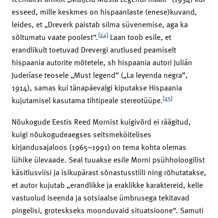
esseed, mille keskmes on hispaanlaste (enese)kuvand,
leides, et „Dreverk paistab silma süvenemise, aga ka
[24]
sõltumatu vaate poolest“.
Laan toob esile, et
erandlikult toetuvad Drevergi arutlused peamiselt
hispaania autorite mõtetele, sh hispaania autori Julián
Juderíase teosele „Must legend” („La leyenda negra”,
1914), samas kui tänapäevalgi kiputakse Hispaania
[25]
kujutamisel kasutama tihtipeale stereotüüpe.
Nõukogude Eestis Reed Mornist kuigivõrd ei räägitud,
kuigi nõukogudeaegses seitsmeköitelises
kirjandusajaloos (1965‒1991) on tema kohta olemas
lühike ülevaade. Seal tuuakse esile Morni psühholoogilist
käsitlusviisi ja isikupärast sõnastusstiili ning rõhutatakse,
et autor kujutab „erandlikke ja eraklikke karaktereid, kelle
vastuolud iseenda ja sotsiaalse ümbrusega tekitavad
pingelisi, groteskseks moonduvaid situatsioone“. Samuti