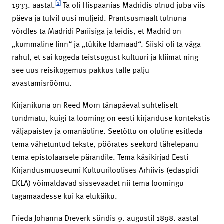
[1]
1933. aastal.
Ta oli Hispaanias Madridis olnud juba viis
päeva ja tulvil uusi muljeid. Prantsusmaalt tulnuna
võrdles ta Madridi Pariisiga ja leidis, et Madrid on
„kummaline linn“ ja „tükike Idamaad“. Siiski oli ta väga
rahul, et sai kogeda teistsugust kultuuri ja kliimat ning
see uus reisikogemus pakkus talle palju
avastamisrõõmu.
Kirjanikuna on Reed Morn tänapäeval suhteliselt
tundmatu, kuigi ta looming on eesti kirjanduse kontekstis
väljapaistev ja omanäoline. Seetõttu on oluline esitleda
tema vähetuntud tekste, pöörates seekord tähelepanu
tema epistolaarsele pärandile. Tema käsikirjad Eesti
Kirjandusmuuseumi Kultuuriloolises Arhiivis (edaspidi
EKLA) võimaldavad sissevaadet nii tema loomingu
tagamaadesse kui ka elukäiku.
Frieda Johanna Dreverk sündis 9. augustil 1898. aastal