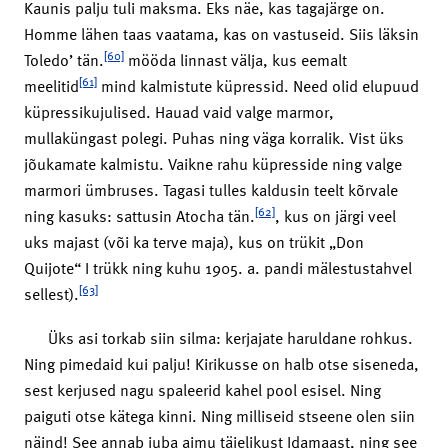
Kaunis palju tuli maksma. Eks näe, kas tagajärge on.
Homme lähen taas vaatama, kas on vastuseid. Siis läksin
[60]
Toledo’ tän.
mööda linnast välja, kus eemalt
[61]
meelitid
mind kalmistute küpressid. Need olid elupuud
küpressikujulised. Hauad vaid valge marmor,
mullaküngast polegi. Puhas ning väga korralik. Vist üks
jõukamate kalmistu. Vaikne rahu küpresside ning valge
marmori ümbruses. Tagasi tulles kaldusin teelt kõrvale
[62]
ning kasuks: sattusin Atocha tän.
, kus on järgi veel
uks majast (või ka terve maja), kus on trükit „Don
Quijote“ I trükk ning kuhu 1905. a. pandi mälestustahvel
[63]
sellest).
Üks asi torkab siin silma: kerjajate haruldane rohkus.
Ning pimedaid kui palju! Kirikusse on halb otse siseneda,
sest kerjused nagu spaleerid kahel pool esisel. Ning
paiguti otse kätega kinni. Ning milliseid stseene olen siin
näind! See annab juba aimu täielikust Idamaast, ning see