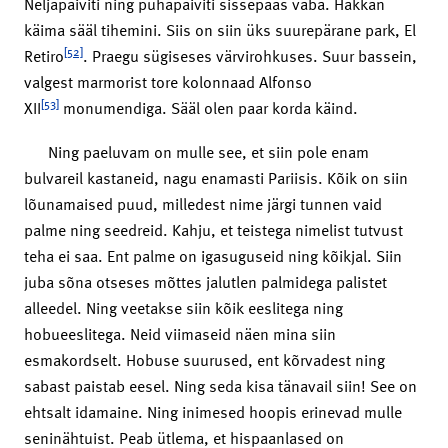
Neljapäiviti ning pühapäiviti sissepääs vaba. Hakkan
käima sääl tihemini. Siis on siin üks suurepärane park, El
[52]
Retiro
. Praegu sügiseses värvirohkuses. Suur bassein,
valgest marmorist tore kolonnaad Alfonso
[53]
XII
monumendiga. Sääl olen paar korda käind.
Ning paeluvam on mulle see, et siin pole enam
bulvareil kastaneid, nagu enamasti Pariisis. Kõik on siin
lõunamaised puud, milledest nime järgi tunnen vaid
palme ning seedreid. Kahju, et teistega nimelist tutvust
teha ei saa. Ent palme on igasuguseid ning kõikjal. Siin
juba sõna otseses mõttes jalutlen palmidega palistet
alleedel. Ning veetakse siin kõik eeslitega ning
hobueeslitega. Neid viimaseid näen mina siin
esmakordselt. Hobuse suurused, ent kõrvadest ning
sabast paistab eesel. Ning seda kisa tänavail siin! See on
ehtsalt idamaine. Ning inimesed hoopis erinevad mulle
seninähtuist. Peab ütlema, et hispaanlased on