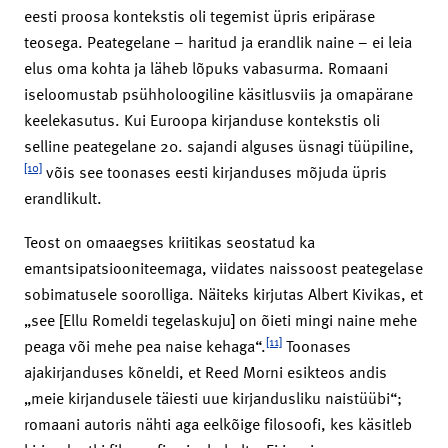
eesti proosa kontekstis oli tegemist üpris eripärase
teosega. Peategelane – haritud ja erandlik naine – ei leia
elus oma kohta ja läheb lõpuks vabasurma. Romaani
iseloomustab psühholoogiline käsitlusviis ja omapärane
keelekasutus. Kui Euroopa kirjanduse kontekstis oli
selline peategelane 20. sajandi alguses üsnagi tüüpiline,
[10]
võis see toonases eesti kirjanduses mõjuda üpris
erandlikult.
Teost on omaaegses kriitikas seostatud ka
emantsipatsiooniteemaga, viidates naissoost peategelase
sobimatusele soorolliga. Näiteks kirjutas Albert Kivikas, et
„see [Ellu Romeldi tegelaskuju] on õieti mingi naine mehe
[11]
peaga või mehe pea naise kehaga“.
Toonases
ajakirjanduses kõneldi, et Reed Morni esikteos andis
„meie kirjandusele täiesti uue kirjandusliku naistüübi“;
romaani autoris nähti aga eelkõige filosoofi, kes käsitleb