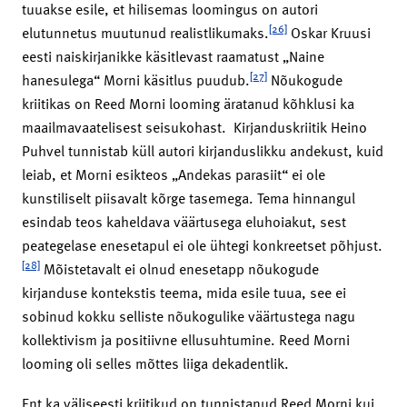
tuuakse esile, et hilisemas loomingus on autori
[26]
elutunnetus muutunud realistlikumaks.
Oskar Kruusi
eesti naiskirjanikke käsitlevast raamatust „Naine
[27]
hanesulega“ Morni käsitlus puudub.
Nõukogude
kriitikas on Reed Morni looming äratanud kõhklusi ka
maailmavaatelisest seisukohast. Kirjanduskriitik Heino
Puhvel tunnistab küll autori kirjanduslikku andekust, kuid
leiab, et Morni esikteos „Andekas parasiit“ ei ole
kunstiliselt piisavalt kõrge tasemega. Tema hinnangul
esindab teos kaheldava väärtusega eluhoiakut, sest
peategelase enesetapul ei ole ühtegi konkreetset põhjust.
[28]
Mõistetavalt ei olnud enesetapp nõukogude
kirjanduse kontekstis teema, mida esile tuua, see ei
sobinud kokku selliste nõukogulike väärtustega nagu
kollektivism ja positiivne ellusuhtumine. Reed Morni
looming oli selles mõttes liiga dekadentlik.
Ent ka väliseesti kriitikud on tunnistanud Reed Morni kui