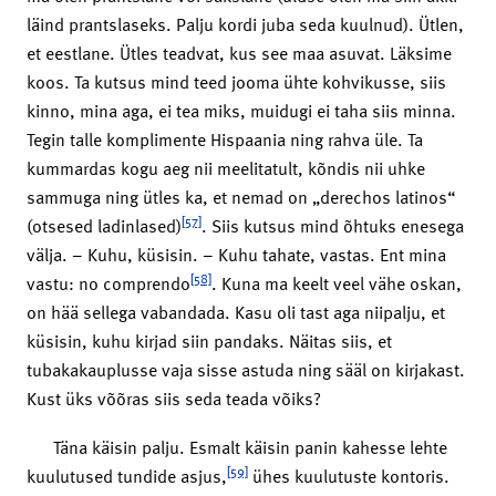
läind prantslaseks. Palju kordi juba seda kuulnud). Ütlen,
et eestlane. Ütles teadvat, kus see maa asuvat. Läksime
koos. Ta kutsus mind teed jooma ühte kohvikusse, siis
kinno, mina aga, ei tea miks, muidugi ei taha siis minna.
Tegin talle komplimente Hispaania ning rahva üle. Ta
kummardas kogu aeg nii meelitatult, kõndis nii uhke
sammuga ning ütles ka, et nemad on „derechos latinos“
[57]
(otsesed ladinlased)
. Siis kutsus mind õhtuks enesega
välja. – Kuhu, küsisin. – Kuhu tahate, vastas. Ent mina
[58]
vastu: no comprendo
. Kuna ma keelt veel vähe oskan,
on hää sellega vabandada. Kasu oli tast aga niipalju, et
küsisin, kuhu kirjad siin pandaks. Näitas siis, et
tubakakauplusse vaja sisse astuda ning sääl on kirjakast.
Kust üks võõras siis seda teada võiks?
Täna käisin palju. Esmalt käisin panin kahesse lehte
[59]
kuulutused tundide asjus,
ühes kuulutuste kontoris.