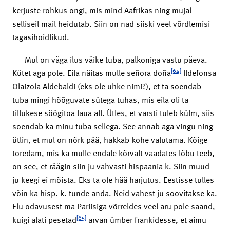
kerjuste rohkus ongi, mis mind Aafrikas ning mujal
selliseil mail heidutab. Siin on nad siiski veel võrdlemisi
tagasihoidlikud.
Mul on väga ilus väike tuba, palkoniga vastu päeva.
[64]
Kütet aga pole. Eila näitas mulle señora doña
Ildefonsa
Olaizola Aldebaldi (eks ole uhke nimi?), et ta soendab
tuba mingi hõõguvate sütega tuhas, mis eila oli ta
tillukese söögitoa laua all. Ütles, et varsti tuleb külm, siis
soendab ka minu tuba sellega. See annab aga vingu ning
ütlin, et mul on nõrk pää, hakkab kohe valutama. Kõige
toredam, mis ka mulle endale kõrvalt vaadates lõbu teeb,
on see, et räägin siin ju vahvasti hispaania k. Siin muud
ju keegi ei mõista. Eks ta ole hää harjutus. Eestisse tulles
võin ka hisp. k. tunde anda. Neid vahest ju soovitakse ka.
Elu odavusest ma Pariisiga võrreldes veel aru pole saand,
[65]
kuigi alati pesetad
arvan ümber frankidesse, et aimu