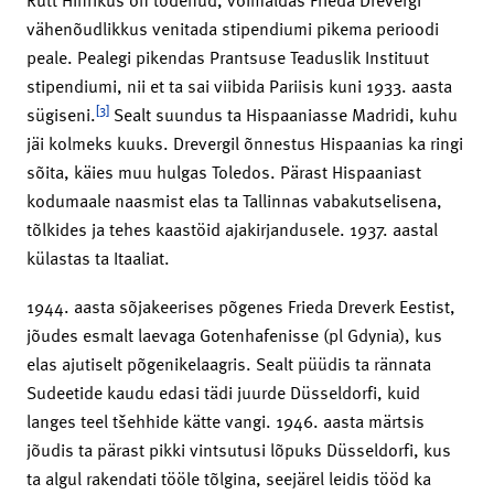
vähenõudlikkus venitada stipendiumi pikema perioodi
peale. Pealegi pikendas Prantsuse Teaduslik Instituut
stipendiumi, nii et ta sai viibida Pariisis kuni 1933. aasta
[3]
sügiseni.
Sealt suundus ta Hispaaniasse Madridi, kuhu
jäi kolmeks kuuks. Drevergil õnnestus Hispaanias ka ringi
sõita, käies muu hulgas Toledos. Pärast Hispaaniast
kodumaale naasmist elas ta Tallinnas vabakutselisena,
tõlkides ja tehes kaastöid ajakirjandusele. 1937. aastal
külastas ta Itaaliat.
1944. aasta sõjakeerises põgenes Frieda Dreverk Eestist,
jõudes esmalt laevaga Gotenhafenisse (pl Gdynia), kus
elas ajutiselt põgenikelaagris. Sealt püüdis ta rännata
Sudeetide kaudu edasi tädi juurde Düsseldorfi, kuid
langes teel tšehhide kätte vangi. 1946. aasta märtsis
jõudis ta pärast pikki vintsutusi lõpuks Düsseldorfi, kus
ta algul rakendati tööle tõlgina, seejärel leidis tööd ka