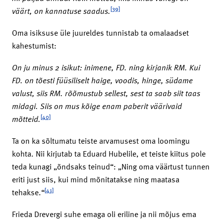
[39]
väärt, on kannatuse saadus.
Oma isiksuse üle juureldes tunnistab ta omalaadset
kahestumist:
On ju minus 2 isikut: inimene, FD. ning kirjanik RM. Kui
FD. on tõesti füüsiliselt haige, voodis, hinge, südame
valust, siis RM. rõõmustub sellest, sest ta saab siit taas
midagi. Siis on mus kõige enam paberit väärivaid
[40]
mõtteid.
Ta on ka sõltumatu teiste arvamusest oma loomingu
kohta. Nii kirjutab ta Eduard Hubelile, et teiste kiitus pole
teda kunagi „õndsaks teinud“: „Ning oma väärtust tunnen
eriti just siis, kui mind mõnitatakse ning maatasa
[41]
tehakse.“
Frieda Drevergi suhe emaga oli eriline ja nii mõjus ema