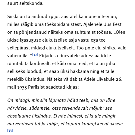
suurt seltskonda.
Siiski on ta andnud 1930. aastatel ka mõne intervjuu,
milles räägib oma tõekspidamistest. Ajalehele Uus Eesti
on ta põhjendanud näiteks oma suhtumist töösse: „Olen
üldse igasuguse elukutselise asja vastu ega tee
sellepärast midagi elukutseliselt. Töö pole elu sihiks, vaid
[32]
vahendiks.“
Kirjades erinevatele adressaatidele
rõhutab ta korduvalt, et käib oma teed, et ta on juba
selliseks loodud, et saab üksi hakkama ning et talle
meeldib üksindus. Näiteks väidab ta Adele Liivakule 26.
mail 1933 Pariisist saadetud kirjas:
On midagi, mis siin lõpmata hääd teeb, mis on lähe
närvidele, südamele, otse tervendavalt mõjub: see
absoluutne üksindus. Ei näe inimesi, ei kuule mingit
närvendavat tühja-tähja, ei koputa kunagi keegi uksele.
[33]