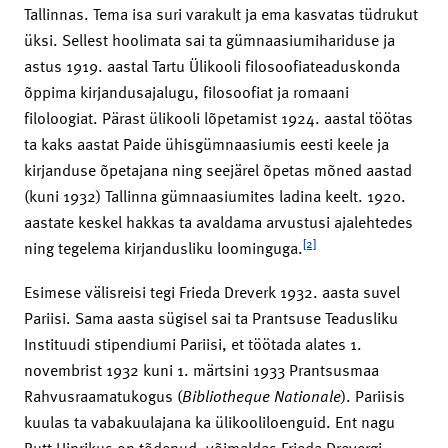
Tallinnas. Tema isa suri varakult ja ema kasvatas tüdrukut
üksi. Sellest hoolimata sai ta gümnaasiumihariduse ja
astus 1919. aastal Tartu Ülikooli filosoofiateaduskonda
õppima kirjandusajalugu, filosoofiat ja romaani
filoloogiat. Pärast ülikooli lõpetamist 1924. aastal töötas
ta kaks aastat Paide ühisgümnaasiumis eesti keele ja
kirjanduse õpetajana ning seejärel õpetas mõned aastad
(kuni 1932) Tallinna gümnaasiumites ladina keelt. 1920.
aastate keskel hakkas ta avaldama arvustusi ajalehtedes
[2]
ning tegelema kirjandusliku loominguga.
Esimese välisreisi tegi Frieda Dreverk 1932. aasta suvel
Pariisi. Sama aasta sügisel sai ta Prantsuse Teadusliku
Instituudi stipendiumi Pariisi, et töötada alates 1.
novembrist 1932 kuni 1. märtsini 1933 Prantsusmaa
Rahvusraamatukogus (
Bibliotheque Nationale
). Pariisis
kuulas ta vabakuulajana ka ülikooliloenguid. Ent nagu
Rutt Hinrikus on tõdenud, võimaldas Frieda Drevergi