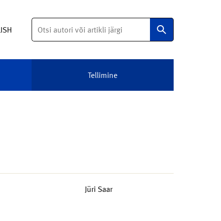
Otsi
LISH
Tellimine
Jüri Saar