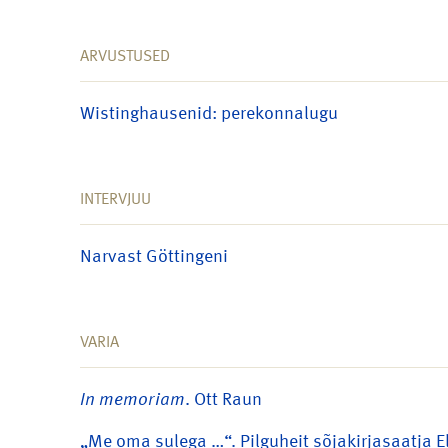
ARVUSTUSED
Wistinghausenid: perekonnalugu
INTERVJUU
Narvast Göttingeni
VARIA
In memoriam
. Ott Raun
„Me oma sulega …“. Pilguheit sõjakirjasaatja 