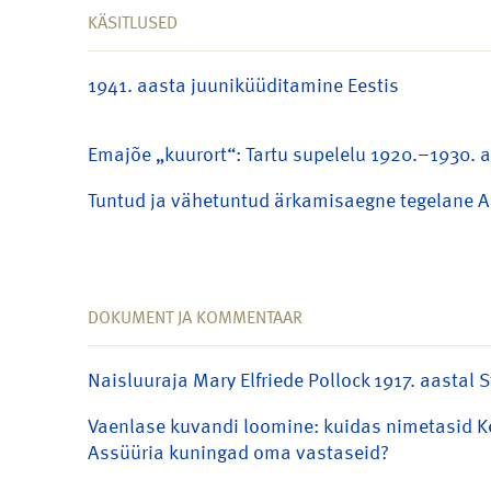
KÄSITLUSED
1941. aasta juuniküüditamine Eestis
Emajõe „kuurort“: Tartu supelelu 1920.–1930. a
Tuntud ja vähetuntud ärkamisaegne tegelane A
DOKUMENT JA KOMMENTAAR
Naisluuraja Mary Elfriede Pollock 1917. aastal 
Vaenlase kuvandi loomine: kuidas nimetasid Ke
Assüüria kuningad oma vastaseid?