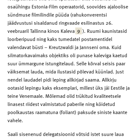
osaühingu Estonia-Film operaatorid, soovides ajaloolise
sündmuse filmilindile püüda (rahukonverentsi
jäädvustusi sisaldanud ringvaade esilinastus 26.
9
veebruaril Tallinna kinos Kaleva
). Ruumi kaunistasid
loorberipuud ning kaks tumedatel postamentidel
valendavat büsti – Kreutzwaldi ja Jannseni oma. Kuid
silmatorkavaimaks objektiks oli punase kaleviga kaetud
suur ümmargune istungitelaud. Selle kõrval seisis paar
väiksemat lauda, mida ilustasid põlevad küünlad. Just
nendel laudadel pidi leping allkirjad saama. Allkirju
ootasid lepingu kaks eksemplari, millest üks jäi Eestile ja
teine Venemaale. Mõlemad olid trükitud kvaliteetsele
linasest riidest valmistatud paberile ning köidetud
poolkaustas raamatuna (foliant) paksude siniste kaante
vahele.
Saali sisenenud delegatsioonid võtsid istet suure laua