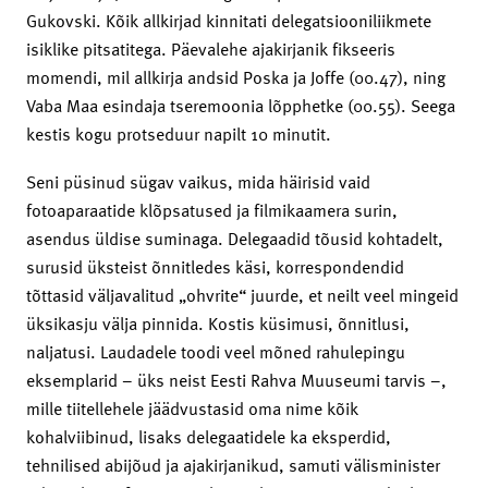
Gukovski. Kõik allkirjad kinnitati delegatsiooniliikmete
isiklike pitsatitega. Päevalehe ajakirjanik fikseeris
momendi, mil allkirja andsid Poska ja Joffe (00.47), ning
Vaba Maa esindaja tseremoonia lõpphetke (00.55). Seega
kestis kogu protseduur napilt 10 minutit.
Seni püsinud sügav vaikus, mida häirisid vaid
fotoaparaatide klõpsatused ja filmikaamera surin,
asendus üldise suminaga. Delegaadid tõusid kohtadelt,
surusid üksteist õnnitledes käsi, korrespondendid
tõttasid väljavalitud „ohvrite“ juurde, et neilt veel mingeid
üksikasju välja pinnida. Kostis küsimusi, õnnitlusi,
naljatusi. Laudadele toodi veel mõned rahulepingu
eksemplarid – üks neist Eesti Rahva Muuseumi tarvis –,
mille tiitellehele jäädvustasid oma nime kõik
kohalviibinud, lisaks delegaatidele ka eksperdid,
tehnilised abijõud ja ajakirjanikud, samuti välisminister