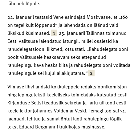
läheneb lõpule.
22. jaanuaril teatasid Vene esindajad Moskvasse, et „töö
on tegelikult lõppenud“ ja lahendada on jäänud vaid
1
üksikud küsimused.
25. jaanuaril Tallinnas toimunud
Eesti valitsuse laiendatud istungil, millel osalesid ka
rahudelegatsiooni liikmed, otsustati: „Rahudelegatsiooni
poolt Valitsusele heaksarvamiseks ettepandud
rahulepingu kava heaks kiita ja rahudelegatsiooni volitada
2
rahulepingule sel kujul allakirjutama.“
Viimase lihvi andsid kokkuleppele redaktsioonikomisjon
ning lepinguteksti keeleliseks toimetajaks kutsutud Eesti
Kirjanduse Seltsi teaduslik sekretär ja Tartu ülikooli eesti
keele lektor Johannes Voldemar Veski. Temagi töö sai 31.
jaanuaril tehtud ja samal õhtul laoti rahulepingu lõplik
tekst Eduard Bergmanni trükikojas masinasse.