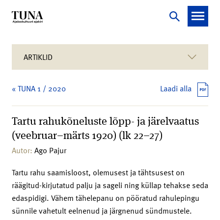
ARTIKLID
« TUNA 1 / 2020
Laadi alla
Tartu rahukõneluste lõpp- ja järelvaatus
(veebruar–märts 1920) (lk 22–27)
Autor:
Ago Pajur
Tartu rahu saamisloost, olemusest ja tähtsusest on
räägitud-kirjutatud palju ja sageli ning küllap tehakse seda
edaspidigi. Vähem tähelepanu on pööratud rahulepingu
sünnile vahetult eelnenud ja järgnenud sündmustele.