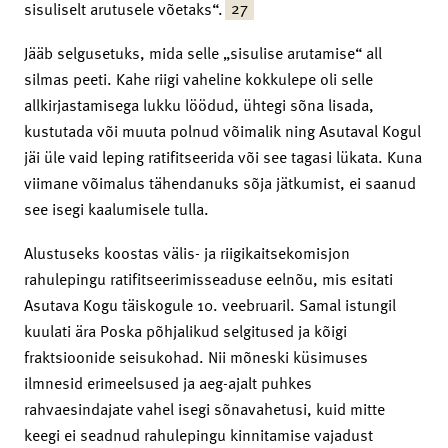
27
sisuliselt arutusele võetaks“.
Jääb selgusetuks, mida selle „sisulise arutamise“ all
silmas peeti. Kahe riigi vaheline kokkulepe oli selle
allkirjastamisega lukku löödud, ühtegi sõna lisada,
kustutada või muuta polnud võimalik ning Asutaval Kogul
jäi üle vaid leping ratifitseerida või see tagasi lükata. Kuna
viimane võimalus tähendanuks sõja jätkumist, ei saanud
see isegi kaalumisele tulla.
Alustuseks koostas välis- ja riigikaitsekomisjon
rahulepingu ratifitseerimisseaduse eelnõu, mis esitati
Asutava Kogu täiskogule 10. veebruaril. Samal istungil
kuulati ära Poska põhjalikud selgitused ja kõigi
fraktsioonide seisukohad. Nii mõneski küsimuses
ilmnesid erimeelsused ja aeg-ajalt puhkes
rahvaesindajate vahel isegi sõnavahetusi, kuid mitte
keegi ei seadnud rahulepingu kinnitamise vajadust