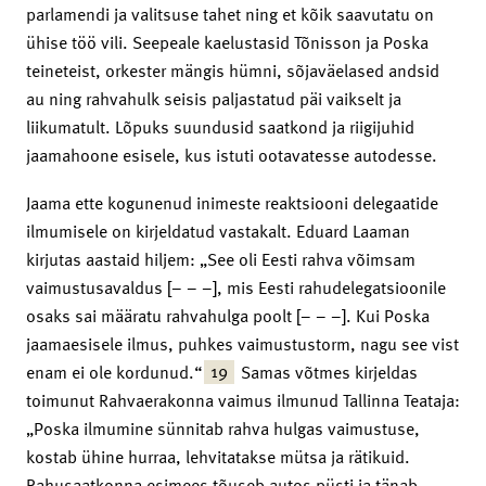
parlamendi ja valitsuse tahet ning et kõik saavutatu on
ühise töö vili. Seepeale kaelustasid Tõnisson ja Poska
teineteist, orkester mängis hümni, sõjaväelased andsid
au ning rahvahulk seisis paljastatud päi vaikselt ja
liikumatult. Lõpuks suundusid saatkond ja riigijuhid
jaamahoone esisele, kus istuti ootavatesse autodesse.
Jaama ette kogunenud inimeste reaktsiooni delegaatide
ilmumisele on kirjeldatud vastakalt. Eduard Laaman
kirjutas aastaid hiljem: „See oli Eesti rahva võimsam
vaimustusavaldus [– – –], mis Eesti rahudelegatsioonile
osaks sai määratu rahvahulga poolt [– – –]. Kui Poska
jaamaesisele ilmus, puhkes vaimustustorm, nagu see vist
19
enam ei ole kordunud.“
Samas võtmes kirjeldas
toimunut Rahvaerakonna vaimus ilmunud Tallinna Teataja:
„Poska ilmumine sünnitab rahva hulgas vaimustuse,
kostab ühine hurraa, lehvitatakse mütsa ja rätikuid.
Rahusaatkonna esimees tõuseb autos püsti ja tänab