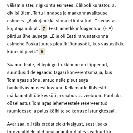
välisminister, riigikohtu esimees, ülikooli kuraator, 2.
diviisi ülem, Tartu linnapea ja maakonnavalitsuse
esimees. „Ajakirjanikka sinna ei kutsutud…“ sedastas
7
kirjutaja nukralt.
Eesti ametlik infoagentuur (ETA)
piirdus ühe lausega: „Eile oli Eesti rahusaatkonna
esimehe Poska juures pidulik lõunasöök, kus vastastikku
8
kõnesid peeti.“
Saanud teate, et lepingu trükkimine on lõppenud,
suundusid delegaadid tagasi konverentsi­majja, kus
Tomingase sõnul antud neile pisut aega
banketiväsimusest kosuda. Kellaosutid libisesid
märkamatult üle kesköö ja saabus 2. veebruar. Pool üks
öösel astus Tomingas lehemeestele reserveeritud
ruumidesse ja palus kõiki teise korruse istungitesaali.
Avar saal oli täis eredat elektrivalgust, sest lisaks
fotograafidele olid oma aparatuuri üles seadnud ka