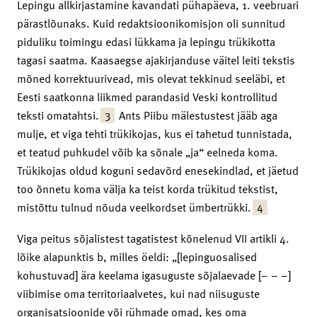
Lepingu allkirjastamine kavandati pühapäeva, 1. veebruari
pärastlõunaks. Kuid redaktsioonikomisjon oli sunnitud
piduliku toimingu edasi lükkama ja lepingu trükikotta
tagasi saatma. Kaasaegse ajakirjanduse väitel leiti tekstis
mõned korrektuurivead, mis olevat tekkinud seeläbi, et
Eesti saatkonna liikmed parandasid Veski kontrollitud
3
teksti omatahtsi.
Ants Piibu mälestustest jääb aga
mulje, et viga tehti trükikojas, kus ei tahetud tunnistada,
et teatud puhkudel võib ka sõnale „ja“ eelneda koma.
Trükikojas oldud koguni sedavõrd enese­kindlad, et jäetud
too õnnetu koma välja ka teist korda trükitud tekstist,
4
mistõttu tulnud nõuda veelkordset ümbertrükki.
Viga peitus sõjalistest tagatistest kõnelenud VII artikli 4.
lõike alapunktis b, milles öeldi: „[lepinguosalised
kohustuvad] ära keelama igasuguste sõjalaevade [– – –]
viibimise oma territoriaalvetes, kui nad niisuguste
organisatsioonide või rühmade omad, kes oma