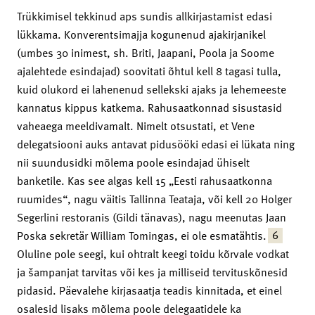
Trükkimisel tekkinud aps sundis allkirjastamist edasi
lükkama. Konverentsimajja kogunenud ajakirjanikel
(umbes 30 inimest, sh. Briti, Jaapani, Poola ja Soome
ajalehtede esindajad) soovitati õhtul kell 8 tagasi tulla,
kuid olukord ei lahenenud sellekski ajaks ja lehemeeste
kannatus kippus katkema. Rahusaatkonnad sisustasid
vaheaega meeldivamalt. Nimelt otsustati, et Vene
delegatsiooni auks antavat pidusööki edasi ei lükata ning
nii suundusidki mõlema poole esindajad ühiselt
banketile. Kas see algas kell 15 „Eesti rahusaatkonna
ruumides“, nagu väitis Tallinna Teataja, või kell 20 Holger
Segerlini restoranis (Gildi tänavas), nagu meenutas Jaan
6
Poska sekretär William Tomingas, ei ole esmatähtis.
Oluline pole seegi, kui ohtralt keegi toidu kõrvale vodkat
ja šampanjat tarvitas või kes ja milliseid tervituskõnesid
pidasid. Päevalehe kirjasaatja teadis kinnitada, et einel
osalesid lisaks mõlema poole delegaatidele ka