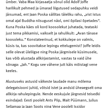
ümber. Vaba Maa kirjasaatja sõnul olid Adolf Joffe
harilikult pehmed ja ümarad liigutused sedapuhku veidi
järsumad, ent Jaan Poska säilitas täieliku rahu, „vist istus
omal ajal Buddha niisugusel näol, omi õpilasi õpetades“.
Kuna Poska käes oli kord koosolekut juhatada, teataski
just tema pikkamisi, vaikselt ja rahulikult: „Avan tänase
koosoleku.“ Konstateerinud, et kokkulepe on valmis,
küsis ta, kas soovitakse lepingu ettelugemist? Joffe leidis
selle olevat üleliigse ning Poska järgmisele küsimusele,
kas võib alustada allkirjastamist, vastas ta vaid ühe
sõnaga: „Jah.“ Kogu see vähene jutt käis mõistagi vene
keeles.
Alustuseks astusid väikeste laudade manu mõlema
delegatsiooni juhid, võtsid istet ja andsid üheaegselt oma
allkirja rahulepingule. Nende eeskujule järgnesid teisedki
esindajad: Eesti poolelt Ants Piip, Mait Püümann, Julius
Seljamaa ja Jaan Soots ning Vene poolelt Issidor