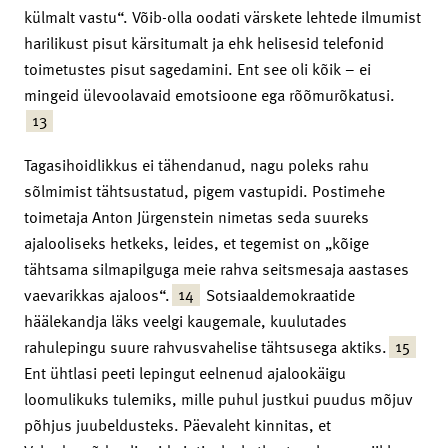
külmalt vastu“. Võib-olla oodati värskete lehtede ilmumist
harilikust pisut kärsitumalt ja ehk helisesid telefonid
toimetustes pisut sagedamini. Ent see oli kõik – ei
mingeid ülevoolavaid emotsioone ega rõõmurõkatusi.
13
Tagasihoidlikkus ei tähendanud, nagu poleks rahu
sõlmimist tähtsustatud, pigem vastu­pidi. Postimehe
toimetaja Anton Jürgenstein nimetas seda suureks
ajalooliseks hetkeks, leides, et tegemist on „kõige
tähtsama silmapilguga meie rahva seitsmesaja aastases
14
vaeva­rikkas ajaloos“.
Sotsiaaldemokraatide
häälekandja läks veelgi kaugemale, kuulutades
15
rahulepingu suure rahvusvahelise tähtsusega aktiks.
Ent ühtlasi peeti lepingut eelnenud ajalookäigu
loomulikuks tulemiks, mille puhul justkui puudus mõjuv
põhjus juubeldusteks. Päevaleht kinnitas, et