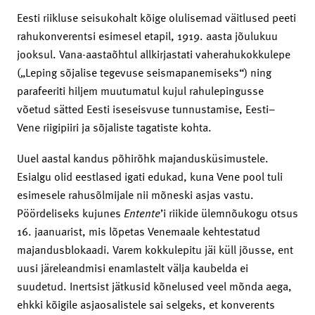
Eesti riikluse seisukohalt kõige olulisemad väitlused peeti
rahukonverentsi esimesel etapil, 1919. aasta jõulukuu
jooksul. Vana-aastaõhtul allkirjastati vaherahukokkulepe
(„Leping sõjalise tegevuse seismapanemiseks“) ning
parafeeriti hiljem muutumatul kujul rahulepingusse
võetud sätted Eesti iseseisvuse tunnustamise, Eesti–
Vene riigipiiri ja sõjaliste tagatiste kohta.
Uuel aastal kandus põhirõhk majandusküsimustele.
Esialgu olid eestlased igati edukad, kuna Vene pool tuli
esimesele rahusõlmijale nii mõneski asjas vastu.
Pöördeliseks kujunes
Entente
’i riikide ülemnõukogu otsus
16. jaanuarist, mis lõpetas Venemaale kehtestatud
majandusblokaadi. Varem kokkulepitu jäi küll jõusse, ent
uusi järeleandmisi enamlastelt välja kaubelda ei
suudetud. Inertsist jätkusid kõnelused veel mõnda aega,
ehkki kõigile asjaosalistele sai selgeks, et konverents