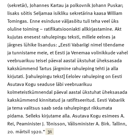
(sekretär), Johannes Kartau ja polkovnik Johann Puskar;
lisaks sõitis Seljamaa isikliku sekretärina kaasa William
Tomingas. Enne esinduse väljasõitu tuli teha veel üks
oluline toiming – ratifikatsiooniakti allkirjastamine. Akt
kujutas enesest rahulepingu teksti, millele eelnes ja
järgnes lühike lisandus: „Eesti Vabariigi nimel tõendame
ja tunnistame meie, et Eesti ja Venemaa volinikkude vahel
veebruarikuu teisel päeval aastal ükstuhat üheksasada
kakskümmend Tartus järgmine rahuleping tehti ja alla
kirjutati. [rahulepingu tekst] Eelolev rahuleping on Eesti
Asutava Kogu seaduse läbi veebruarikuu
kolmeteistkümnendal päeval aastal ükstuhat üheksasada
kakskümmend kinnitatud ja ratifitseeritud. Eesti Vabariik
ja tema valitsus saab seda rahulepingut rikkumata
pidama. Selleks kirjutame alla. Asutava Kogu esimees A.
Rei, Peaminister J. Tõnisson, Välisminister A. Birk. Tallinn,
31
20. märtsil 1920.“