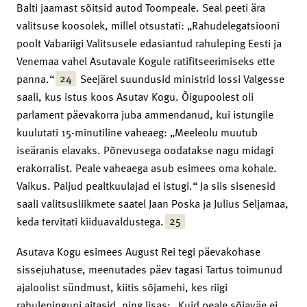
Balti jaamast sõitsid autod Toompeale. Seal peeti ära
valitsuse koosolek, millel otsustati: „Rahudelegatsiooni
poolt Vabariigi Valitsusele edasiantud rahuleping Eesti ja
Venemaa vahel Asutavale Kogule ratifitseerimiseks ette
24
panna.“
Seejärel suundusid ministrid lossi Valgesse
saali, kus istus koos Asutav Kogu. Õigupoolest oli
parlament päevakorra juba ammendanud, kui istungile
kuulutati 15-minutiline vaheaeg: „Meeleolu muutub
iseäranis elavaks. Põnevusega oodatakse nagu midagi
erakorralist. Peale vaheaega asub esimees oma kohale.
Vaikus. Paljud pealtkuulajad ei istugi.“ Ja siis sisenesid
saali valitsusliikmete saatel Jaan Poska ja Julius Seljamaa,
25
keda tervitati kiiduavaldustega.
Asutava Kogu esimees August Rei tegi päevakohase
sissejuhatuse, meenutades päev tagasi Tartus toimunud
ajaloolist sündmust, kiitis sõjamehi, kes riigi
rahulepinguni aitasid, ning lisas: „Kuid peale sõjaväe ei