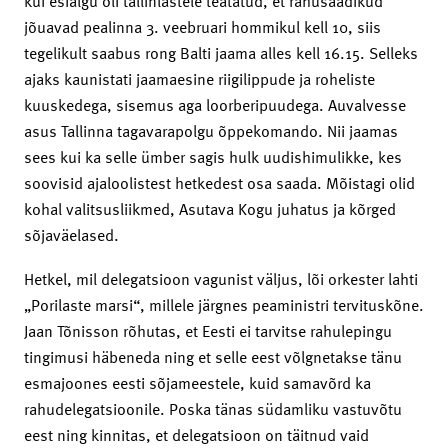
kui esialgu oli tallinlastele teatatud, et rahusaadikud
jõuavad pealinna 3. veebruari hommikul kell 10, siis
tegelikult saabus rong Balti jaama alles kell 16.15. Selleks
ajaks kaunistati jaamaesine riigilippude ja roheliste
kuuskedega, sisemus aga loorberipuudega. Auvalvesse
asus Tallinna tagavarapolgu õppekomando. Nii jaamas
sees kui ka selle ümber sagis hulk uudishimulikke, kes
soovisid ajaloolistest hetkedest osa saada. Mõistagi olid
kohal valitsusliikmed, Asutava Kogu juhatus ja kõrged
sõjaväelased.
Hetkel, mil delegatsioon vagunist väljus, lõi orkester lahti
„Porilaste marsi“, millele järgnes peaministri tervituskõne.
Jaan Tõnisson rõhutas, et Eesti ei tarvitse rahulepingu
tingimusi häbeneda ning et selle eest võlgnetakse tänu
esmajoones eesti sõjameestele, kuid samavõrd ka
rahudelegatsioonile. Poska tänas südamliku vastuvõtu
eest ning kinnitas, et delegatsioon on täitnud vaid