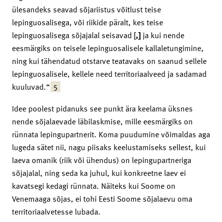
ülesandeks seavad sõjariistus võitlust teise
lepinguosalisega, või riikide päralt, kes teise
lepinguosalisega sõjajalal seisavad [
,]
ja kui nende
eesmärgiks on teisele lepinguosalisele kallaletungimine,
ning kui tähendatud otstarve teatavaks on saanud sellele
lepinguosalisele, kellele need territoriaalveed ja sadamad
5
kuuluvad.“
Idee poolest pidanuks see punkt ära keelama üksnes
nende sõjalaevade läbilaskmise, mille eesmärgiks on
rünnata lepingupartnerit. Koma puudumine võimaldas aga
lugeda sätet nii, nagu piisaks keelustamiseks sellest, kui
laeva omanik (riik või ühendus) on lepingu­partneriga
sõjajalal, ning seda ka juhul, kui konkreetne laev ei
kavatsegi kedagi rünnata. Näiteks kui Soome on
Venemaaga sõjas, ei tohi Eesti Soome sõjalaevu oma
territoriaalvetesse lubada.