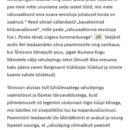
pea meie mitte unustama seda rasket tööd, mis meie
rahusaatkond oma osava eesistuja juhatusel korda on
saatnud.“ Need sõnad vallandasid „kauakestvad
kiiduavaldused“, mille peale „rahusaatkonna eesistuja
26
hra J. Poska tänab sügava kummardusega“.
Seejärel
andis Rei teadaandeks sõna peaministrile ning senikaua,
kui Tõnisson kõnepulti asus, jagati Asutava Kogu
liikmetele välja rahulepingu tekst (ilmselt ikka seesama
kaks päeva varem Bergmanni trükikojas trükitud ja siniste
kaante vahele köidetud).
Tõnisson alustas küll lühiülevaatega rahulepingu
saamisloost ja lõpetas tänuavaldustega, kuid
põhiolemuselt oli tegemist olukorrast-riigis-tüüpi kõnega,
mis käsitles nii sisepoliitilisi kui ka majandusküsimusi.
Peaministri teadaande üle läbirääkimisi ei avatud ja istung
lõpetati sooviga, et „rahuleping võimalikult peatselt