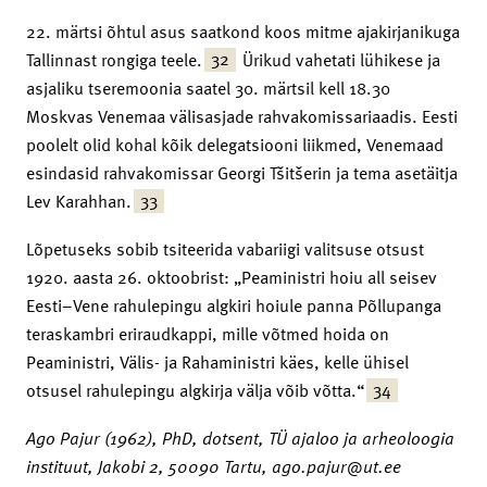
22. märtsi õhtul asus saatkond koos mitme ajakirjanikuga
32
Tallinnast rongiga teele.
Ürikud vahetati lühikese ja
asjaliku tseremoonia saatel 30. märtsil kell 18.30
Moskvas Venemaa välisasjade rahvakomissariaadis. Eesti
poolelt olid kohal kõik delegatsiooni liikmed, Venemaad
esindasid rahvakomissar Georgi Tšitšerin ja tema asetäitja
33
Lev Karahhan.
Lõpetuseks sobib tsiteerida vabariigi valitsuse otsust
1920. aasta 26. oktoobrist: „Pea­ministri hoiu all seisev
Eesti–Vene rahulepingu algkiri hoiule panna Põllupanga
teraskambri eriraudkappi, mille võtmed hoida on
Peaministri, Välis- ja Rahaministri käes, kelle ühisel
34
otsusel rahulepingu algkirja välja võib võtta.“
Ago Pajur (1962), PhD, dotsent, TÜ ajaloo ja arheoloogia
instituut, Jakobi 2, 50090 Tartu, ago.pajur@ut.ee