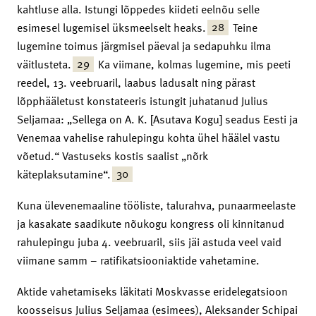
kahtluse alla. Istungi lõppedes kiideti eelnõu selle
28
esimesel lugemisel üksmeelselt heaks.
Teine
lugemine toimus järgmisel päeval ja sedapuhku ilma
29
väitlusteta.
Ka viimane, kolmas lugemine, mis peeti
reedel, 13. veebruaril, laabus ladusalt ning pärast
lõpphääletust konstateeris istungit juhatanud Julius
Seljamaa: „Sellega on A. K. [Asutava Kogu] seadus Eesti ja
Venemaa vahelise rahulepingu kohta ühel häälel vastu
võetud.“ Vastuseks kostis saalist „nõrk
30
käteplaksutamine“.
Kuna ülevenemaaline tööliste, talurahva, punaarmeelaste
ja kasakate saadikute nõukogu kongress oli kinnitanud
rahulepingu juba 4. veebruaril, siis jäi astuda veel vaid
viimane samm – ratifikatsiooniaktide vahetamine.
Aktide vahetamiseks läkitati Moskvasse eridelegatsioon
koosseisus Julius Seljamaa (esimees), Aleksander Schipai