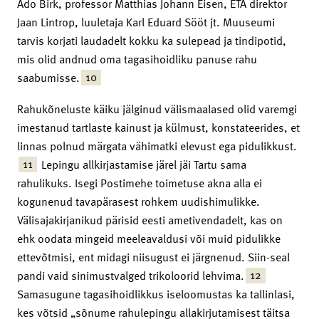
Ado Birk, professor Matthias Johann Eisen, ETA direktor
Jaan Lintrop, luuletaja Karl Eduard Sööt jt. Muuseumi
tarvis korjati laudadelt kokku ka sulepead ja tindipotid,
mis olid andnud oma tagasihoidliku panuse rahu
10
saabumisse.
Rahukõneluste käiku jälginud välismaalased olid varemgi
imestanud tartlaste kainust ja külmust, konstateerides, et
linnas polnud märgata vähimatki elevust ega pidulikkust.
11
Lepingu allkirjastamise järel jäi Tartu sama
rahulikuks. Isegi Postimehe toimetuse akna alla ei
kogunenud tavapärasest rohkem uudishimulikke.
Välisajakirjanikud pärisid eesti ametivendadelt, kas on
ehk oodata mingeid meeleavaldusi või muid pidulikke
ettevõtmisi, ent midagi niisugust ei järgnenud. Siin-seal
12
pandi vaid sinimustvalged trikoloorid lehvima.
Samasugune tagasihoidlikkus iseloomustas ka tallinlasi,
kes võtsid „sõnume rahulepingu allakirjutamisest täitsa