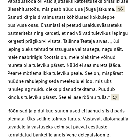
Vabadussõda oli vaid ajutiseks katkestuseks omariikluse
16
ülesehitustöös, mis peab nüüd uue jõuga jätkuma.
Samuti kärpisid vaimustust kõhklused kokkuleppe
püsivuse osas. Enamlasi ei peetud usaldusväärseteks
partneriteks ning kardeti, et nad võivad tulevikus lepingu
kergesti prügikorvi visata. Tallinna Teataja arvas: „Kui
leping oleks tehtud teistsuguse valitsusega, nagu näit.
meie naabririigis Rootsis on, meie oleksime võinud
mureta olla tuleviku pärast. Nüüd ei saa mureta jääda.
Peame mõtlema ikka tuleviku peale. See on, mispärast
nüüdne rahuleping seda meeleolu ei loo, mis üks
rahuleping muidu oleks pidanud tekitama. Puudub
17
kindlus tuleviku pärast. See ei lase rõõmu tulla.“
Rõõmsad ja pidulikud sündmused ei jäänud siiski päris
olemata. Üks selline toimus Tartus. Vastavalt diplomaatia
tavadele ja vastuseks eelmisel päeval eestlaste
korraldatud banketile andis Vene delegatsioon 2.