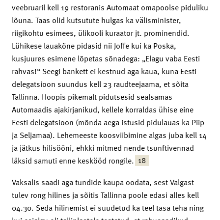
veebruaril kell 19 restoranis Automaat omapoolse piduliku
lõuna. Taas olid kutsutute hulgas ka välisminister,
riigikohtu esimees, ülikooli kuraator jt. prominendid.
Lühikese lauakõne pidasid nii Joffe kui ka Poska,
kusjuures esimene lõpetas sõnadega: „Elagu vaba Eesti
rahvas!“ Seegi bankett ei kestnud aga kaua, kuna Eesti
delegatsioon suundus kell 23 raudteejaama, et sõita
Tallinna. Hoopis pikemalt pidutsesid sealsamas
Automaadis ajakirjanikud, kellele korraldas ühise eine
Eesti delegatsioon (mõnda aega istusid pidulauas ka Piip
ja Seljamaa). Lehemeeste koosviibimine algas juba kell 14
ja jätkus hilisööni, ehkki mitmed nende tsunftivennad
18
läksid samuti enne keskööd rongile.
Vaksalis saadi aga tundide kaupa oodata, sest Valgast
tulev rong hilines ja sõitis Tallinna poole edasi alles kell
04.30. Seda hilinemist ei suudetud ka teel tasa teha ning