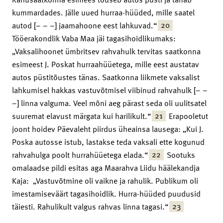
kummardades. Jälle uued hurraa-hüüded, mille saatel
20
autod [– – –] jaamahoone eest lahkuvad.“
Tööerakondlik Vaba Maa jäi tagasihoidlikumaks:
„Vaksalihoonet ümbritsev rahvahulk tervitas saatkonna
esimeest J. Poskat hurraahüüetega, mille eest austatav
autos püstitõustes tänas. Saatkonna liikmete vaksalist
lahkumisel hakkas vastuvõtmisel viibinud rahvahulk [– –
–] linna valguma. Veel mõni aeg pärast seda oli uulitsatel
21
suuremat elavust märgata kui harilikult.“
Erapooletut
joont hoidev Päevaleht piirdus üheainsa lausega: „Kui J.
Poska autosse istub, lastakse teda vaksali ette kogunud
22
rahvahulga poolt hurrahüüetega elada.“
Sootuks
omalaadse pildi esitas aga Maarahva Liidu häälekandja
Kaja: „Vastuvõtmine oli vaikne ja rahulik. Publikum oli
imestamiseväärt tagasihoidlik. Hurra-hüüded puudusid
23
täiesti. Rahulikult valgus rahvas linna tagasi.“