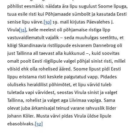
põhilist eesmärki: näidata ära lipu sugulust Soome lipuga,
tuua esile risti kui Põhjamaade sümbolit ja kasutada Eesti
senise lipu värve.
[30]
19. mail kirjutas Päevalehes J.
Virula
[31]
, kelle meelest oli põhjamaise ristiga lipp
vastuvaidlematult vajalik – seda muuhulgas seetõttu, et
kõigi Skandinaavia ristilippude esivanem Dannebrog oli
just Tallinna all taevast alla kukkunud –, kuid soovitas
omalt poolt Eesti riigilipule valgel põhjal sinist risti, millel
võisid ehk olla rohelised ääred. Soome lipust pidi Eesti
lippu eristama risti keskele paigutatud vapp. Pidades
oluliseks heraldilist põhimõtet, et lipu värvid tuleb
tuletada vapi värvidest, seostas Virula sinist ja valget
Tallinna, rohelist ja valget aga Liivimaa vapiga. Sama
olevat juba ärkamisajal teinud varane rahvuslik liider
Johann Köler. Musta värvi pidas Virula üldse lipule
ebasobivaks.
[32]