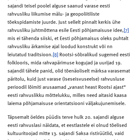
sajandi teisel poolel alguse saanud varase eesti
rahvusliku liikumise mälu- ja geopoliitiliste
tõekspidamiste juurde. Just sellelt pinnalt kerkis ühe
rahvusliku juhtmõttena esile Eesti põhjamaisuse idee,
[7]
mis ei tähenda siiski, et Eesti põhjamaisus oleks puhtalt
rahvusliku ärkamise ajal loodud konstrukt või nn
leiutatud traditsioon.
[8]
Rootsi-sõbralikud sugemed eesti
folklooris, mida rahvapärimuse kogujad ja uurijad 19.
sajandil tähele panid, olid tõenäoliselt märksa varasemat
päritolu, kuid just varase (iseseisvuseelse) rahvusluse
perioodil lõimiti arusaamad „vanast heast Rootsi ajast“
eesti rahvuslikku mõttelukku, milles need aitasid kaasa
laiema põhjamaisuse orientatsiooni väljakujunemisele.
Täpsemalt öeldes püüdis terve hulk 20. sajandi alguse
eesti rahvuslasi näidata, et eestlastele ei olnud tõelised
kultuuritoojad mitte 13. sajandi Saksa ristirüütlid, vaid