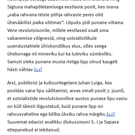
Sigtuna mahapõletamisega eestlaste poolt, kes toona
„vaba rahvana teiste põhja rahvaste peres olid
üheväärilist paika võitmas“. Lõpuks pidi punane viitama
Vene revolutsioonile, millele eestlased osalt oma
vabanemise võlgnesid, ning sotsialistlikule
uuendustahtele ühiskondlikus elus, olles seega
ühekorraga nii mineviku kui ka tuleviku sümboliks.
Samuti oleks punane musta ristiga lipp olnud kaugelt
hästi nähtav.
[41]
Arst, publitsist ja kultuuritegelane Juhan Luiga, kes
pooldas vana lipu säilitamist, arvas omalt poolt 7. juunil,
et sotsialistide revolutsiooniline austus punase lipu vastu
on küll täiesti õigustatud, kuid punane lipp on
rahvusvaheline ega kõlba üksiku rahva märgiks.
[42]
Suuremat edasist avalikku diskussiooni S.-i ja Sapase
ettepanekud ei tekitanud.