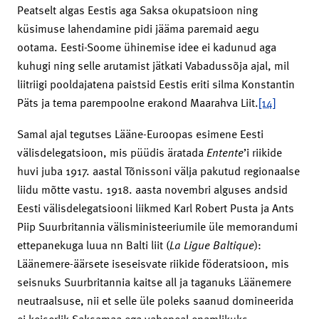
Peatselt algas Eestis aga Saksa okupatsioon ning
küsimuse lahendamine pidi jääma paremaid aegu
ootama. Eesti-Soome ühinemise idee ei kadunud aga
kuhugi ning selle arutamist jätkati Vabadussõja ajal, mil
liitriigi pooldajatena paistsid Eestis eriti silma Konstantin
Päts ja tema parempoolne erakond Maarahva Liit.
[14]
Samal ajal tegutses Lääne-Euroopas esimene Eesti
välisdelegatsioon, mis püüdis äratada
Entente
’i riikide
huvi juba 1917. aastal Tõnissoni välja pakutud regionaalse
liidu mõtte vastu. 1918. aasta novembri alguses andsid
Eesti välisdelegatsiooni liikmed Karl Robert Pusta ja Ants
Piip Suurbritannia välisministeeriumile üle memorandumi
ettepanekuga luua nn Balti liit (
La Ligue Baltique
):
Läänemere-äärsete iseseisvate riikide föderatsioon, mis
seisnuks Suurbritannia kaitse all ja taganuks Läänemere
neutraalsuse, nii et selle üle poleks saanud domineerida
ei keiserlik Saksamaa ega vahepeal enamlikuks