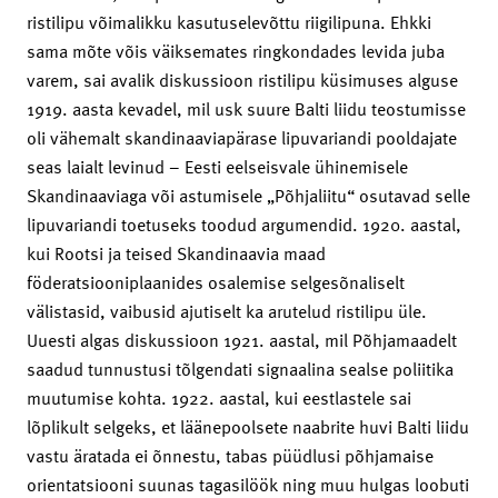
ristilipu võimalikku kasutuselevõttu riigilipuna. Ehkki
sama mõte võis väiksemates ringkondades levida juba
varem, sai avalik diskussioon ristilipu küsimuses alguse
1919. aasta kevadel, mil usk suure Balti liidu teostumisse
oli vähemalt skandinaaviapärase lipuvariandi pooldajate
seas laialt levinud – Eesti eelseisvale ühinemisele
Skandinaaviaga või astumisele „Põhjaliitu“ osutavad selle
lipuvariandi toetuseks toodud argumendid. 1920. aastal,
kui Rootsi ja teised Skandinaavia maad
föderatsiooniplaanides osalemise selgesõnaliselt
välistasid, vaibusid ajutiselt ka arutelud ristilipu üle.
Uuesti algas diskussioon 1921. aastal, mil Põhjamaadelt
saadud tunnustusi tõlgendati signaalina sealse poliitika
muutumise kohta. 1922. aastal, kui eestlastele sai
lõplikult selgeks, et läänepoolsete naabrite huvi Balti liidu
vastu äratada ei õnnestu, tabas püüdlusi põhjamaise
orientatsiooni suunas tagasilöök ning muu hulgas loobuti