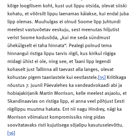
kõige loogilisem koht, kust uut lippu otsida, olevat siiski
kohatu, et võõrsilt lippu laenamas käiakse, kui endal juba
lipp olemas. Muuhulgas ei olnud Soome lipp Juhtundi
meelest vastuvõetav eeskuju, sest meenutas hiljutist
verist Soome kodusõda, „kui me seda sündmust
ühekülgselt ei taha hinnata“. Pealegi polnud tema
hinnangul ristiga lippu tarvis riigil, kus kirikul riigiga
midagi ühist ei ole, ning see, et Taani lipp legendi
kohaselt just Tallinna all taevast alla langes, olevat
kohustav pigem taanlastele kui eestlastele.
[35]
Kriitikaga
nõustus 7. juunil Päevalehes ka vandeadvokaadi abi ja
hobiajakirjanik Martin Morrison, kelle meelest asjaolu, et
Skandinaavias on ristiga lipp, ei anna veel põhjust Eesti
riigilippu muutma hakata. Ent nii nagu Hindrey, nägi ka
Morrison võimalust kompromissiks ning pidas
soovitatavaks risti kujutisega sõjalipu kasutuselevõttu.
[36]