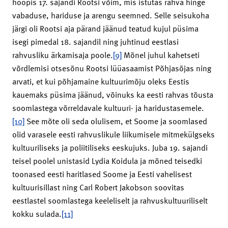
hoopis 17. sajandi Rootsi võim, mis istutas rahva hinge
vabaduse, hariduse ja arengu seemned. Selle seisukoha
järgi oli Rootsi aja pärand jäänud teatud kujul püsima
isegi pimedal 18. sajandil ning juhtinud eestlasi
rahvusliku ärkamisaja poole.
[9]
Mõnel juhul kahetseti
võrdlemisi otsesõnu Rootsi lüüasaamist Põhjasõjas ning
arvati, et kui põhjamaine kultuurimõju oleks Eestis
kauemaks püsima jäänud, võinuks ka eesti rahvas tõusta
soomlastega võrreldavale kultuuri- ja haridustasemele.
[10]
See mõte oli seda olulisem, et Soome ja soomlased
olid varasele eesti rahvuslikule liikumisele mitmekülgseks
kultuuriliseks ja poliitiliseks eeskujuks. Juba 19. sajandi
teisel poolel unistasid Lydia Koidula ja mõned teisedki
toonased eesti haritlased Soome ja Eesti vahelisest
kultuurisillast ning Carl Robert Jakobson soovitas
eestlastel soomlastega keeleliselt ja rahvuskultuuriliselt
kokku sulada.
[11]