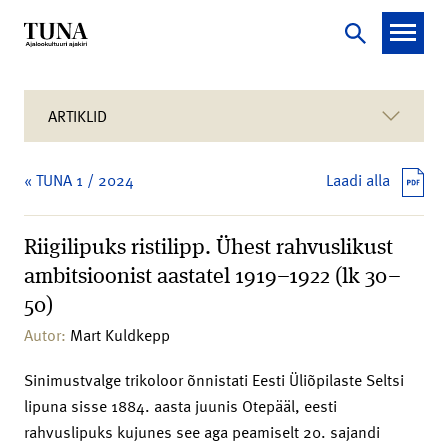
ARTIKLID
« TUNA 1 / 2024
Laadi alla
Riigilipuks ristilipp. Ühest rahvuslikust
ambitsioonist aastatel 1919–1922 (lk 30–
50)
Autor:
Mart Kuldkepp
Sinimustvalge trikoloor õnnistati Eesti Üliõpilaste Seltsi
lipuna sisse 1884. aasta juunis Otepääl, eesti
rahvuslipuks kujunes see aga peamiselt 20. sajandi