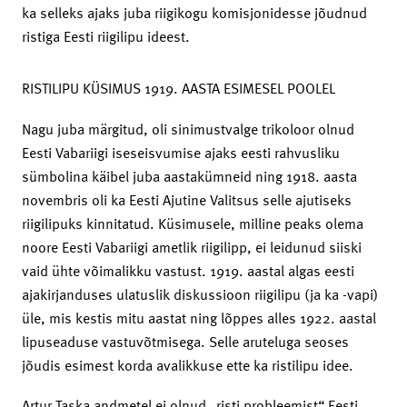
ka selleks ajaks juba riigikogu komisjonidesse jõudnud
ristiga Eesti riigilipu ideest.
RISTILIPU KÜSIMUS 1919. AASTA ESIMESEL POOLEL
Nagu juba märgitud, oli sinimustvalge trikoloor olnud
Eesti Vabariigi iseseisvumise ajaks eesti rahvusliku
sümbolina käibel juba aastakümneid ning 1918. aasta
novembris oli ka Eesti Ajutine Valitsus selle ajutiseks
riigilipuks kinnitatud. Küsimusele, milline peaks olema
noore Eesti Vabariigi ametlik riigilipp, ei leidunud siiski
vaid ühte võimalikku vastust. 1919. aastal algas eesti
ajakirjanduses ulatuslik diskussioon riigilipu (ja ka -vapi)
üle, mis kestis mitu aastat ning lõppes alles 1922. aastal
lipuseaduse vastuvõtmisega. Selle aruteluga seoses
jõudis esimest korda avalikkuse ette ka ristilipu idee.
Artur Taska andmetel ei olnud „risti probleemist“ Eesti