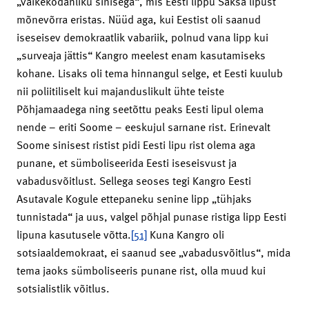
„väikekodanliku sinisega“, mis Eesti lippu Saksa lipust
mõnevõrra eristas. Nüüd aga, kui Eestist oli saanud
iseseisev demokraatlik vabariik, polnud vana lipp kui
„surveaja jättis“ Kangro meelest enam kasutamiseks
kohane. Lisaks oli tema hinnangul selge, et Eesti kuulub
nii poliitiliselt kui majanduslikult ühte teiste
Põhjamaadega ning seetõttu peaks Eesti lipul olema
nende – eriti Soome – eeskujul sarnane rist. Erinevalt
Soome sinisest ristist pidi Eesti lipu rist olema aga
punane, et sümboliseerida Eesti iseseisvust ja
vabadusvõitlust. Sellega seoses tegi Kangro Eesti
Asutavale Kogule ettepaneku senine lipp „tühjaks
tunnistada“ ja uus, valgel põhjal punase ristiga lipp Eesti
lipuna kasutusele võtta.
[51]
Kuna Kangro oli
sotsiaaldemokraat, ei saanud see „vabadusvõitlus“, mida
tema jaoks sümboliseeris punane rist, olla muud kui
sotsialistlik võitlus.