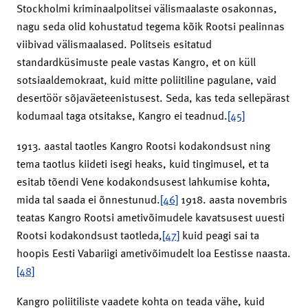
Stockholmi kriminaalpolitsei välismaalaste osakonnas,
nagu seda olid kohustatud tegema kõik Rootsi pealinnas
viibivad välismaalased. Politseis esitatud
standardküsimuste peale vastas Kangro, et on küll
sotsiaaldemokraat, kuid mitte poliitiline pagulane, vaid
desertöör sõjaväeteenistusest. Seda, kas teda sellepärast
kodumaal taga otsitakse, Kangro ei teadnud.
[45]
1913. aastal taotles Kangro Rootsi kodakondsust ning
tema taotlus kiideti isegi heaks, kuid tingimusel, et ta
esitab tõendi Vene kodakondsusest lahkumise kohta,
mida tal saada ei õnnestunud.
[46]
1918. aasta novembris
teatas Kangro Rootsi ametivõimudele kavatsusest uuesti
Rootsi kodakondsust taotleda,
[47]
kuid peagi sai ta
hoopis Eesti Vabariigi ametivõimudelt loa Eestisse naasta.
[48]
Kangro poliitiliste vaadete kohta on teada vähe, kuid