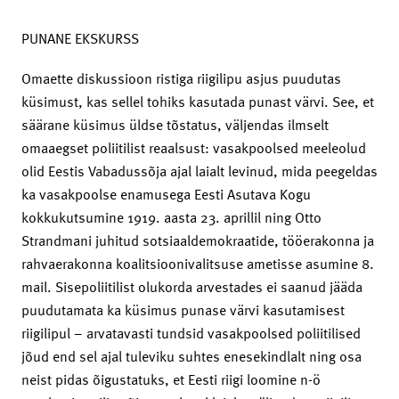
PUNANE EKSKURSS
Omaette diskussioon ristiga riigilipu asjus puudutas
küsimust, kas sellel tohiks kasutada punast värvi. See, et
säärane küsimus üldse tõstatus, väljendas ilmselt
omaaegset poliitilist reaalsust: vasakpoolsed meeleolud
olid Eestis Vabadussõja ajal laialt levinud, mida peegeldas
ka vasakpoolse enamusega Eesti Asutava Kogu
kokkukutsumine 1919. aasta 23. aprillil ning Otto
Strandmani juhitud sotsiaaldemokraatide, tööerakonna ja
rahvaerakonna koalitsioonivalitsuse ametisse asumine 8.
mail. Sisepoliitilist olukorda arvestades ei saanud jääda
puudutamata ka küsimus punase värvi kasutamisest
riigilipul – arvatavasti tundsid vasakpoolsed poliitilised
jõud end sel ajal tuleviku suhtes enesekindlalt ning osa
neist pidas õigustatuks, et Eesti riigi loomine n-ö