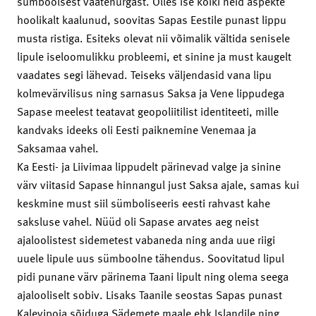
sümboolsest vaatenurgast. Olles ise kõiki neid aspekte
hoolikalt kaalunud, soovitas Sapas Eestile punast lippu
musta ristiga. Esiteks olevat nii võimalik vältida senisele
lipule iseloomulikku probleemi, et sinine ja must kaugelt
vaadates segi lähevad. Teiseks väljendasid vana lipu
kolmevärvilisus ning sarnasus Saksa ja Vene lippudega
Sapase meelest teatavat geopoliitilist identiteeti, mille
kandvaks ideeks oli Eesti paiknemine Venemaa ja
Saksamaa vahel.
Ka Eesti- ja Liivimaa lippudelt pärinevad valge ja sinine
värv viitasid Sapase hinnangul just Saksa ajale, samas kui
keskmine must siil sümboliseeris eesti rahvast kahe
saksluse vahel. Nüüd oli Sapase arvates aeg neist
ajaloolistest sidemetest vabaneda ning anda uue riigi
uuele lipule uus sümboolne tähendus. Soovitatud lipul
pidi punane värv pärinema Taani lipult ning olema seega
ajalooliselt sobiv. Lisaks Taanile seostas Sapas punast
Kalevipoja sõiduga Sädemete maale ehk Islandile ning