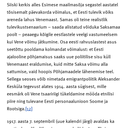
Siiski kerkis alles Esimese maailmasõja segastel aastatel
tõsisemalt päevakorda võimalus, et Eesti tulevik võiks
areneda lahus Venemaast. Samas oli teine realistlik
tulevikustsenaarium – saada alistatud võiduka Saksamaa
poolt – peaaegu kõigile eestlastele veelgi vastumeelsem
kui Vene võimu jätkumine. Osa eesti rahvuslastest asus
seetõttu pooldama kolmandat võimalust: et Eesti
ajalooline põhjamaisus saaks uue poliitilise sisu küll
Venemaast eraldumise, kuid mitte Saksa võimu alla
sattumise, vaid hoopis Põhjamaadele lähenemise teel.
Sellega seoses võib nimetada emigrantpoliitik Aleksander
Kesküla tegevust alates 1914. aasta sügisest, mille
eesmärk oli Vene tsaaririigi tükeldamine mööda etnilisi
piire ning tulevane Eesti personaalunioon Soome ja
Rootsiga.
[12]
1917. aasta 7. septembril (uue kalendri järgi) avaldas ka