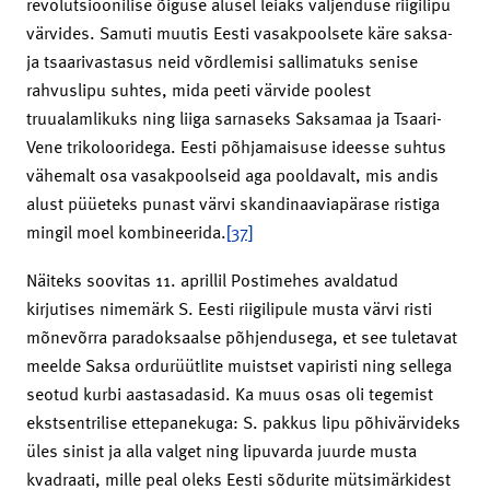
revolutsioonilise õiguse alusel leiaks väljenduse riigilipu
värvides. Samuti muutis Eesti vasakpoolsete käre saksa-
ja tsaarivastasus neid võrdlemisi sallimatuks senise
rahvuslipu suhtes, mida peeti värvide poolest
truualamlikuks ning liiga sarnaseks Saksamaa ja Tsaari-
Vene trikolooridega. Eesti põhjamaisuse ideesse suhtus
vähemalt osa vasakpoolseid aga pooldavalt, mis andis
alust püüeteks punast värvi skandinaaviapärase ristiga
mingil moel kombineerida.
[37]
Näiteks soovitas 11. aprillil Postimehes avaldatud
kirjutises nimemärk S. Eesti riigilipule musta värvi risti
mõnevõrra paradoksaalse põhjendusega, et see tuletavat
meelde Saksa ordurüütlite muistset vapiristi ning sellega
seotud kurbi aastasadasid. Ka muus osas oli tegemist
ekstsentrilise ettepanekuga: S. pakkus lipu põhivärvideks
üles sinist ja alla valget ning lipuvarda juurde musta
kvadraati, mille peal oleks Eesti sõdurite mütsimärkidest