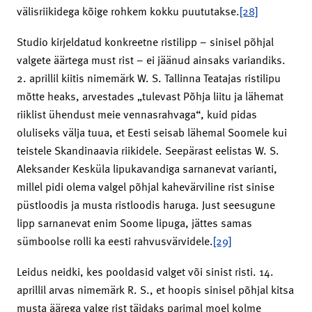
välisriikidega kõige rohkem kokku puututakse.
[28]
Studio kirjeldatud konkreetne ristilipp – sinisel põhjal
valgete äärtega must rist – ei jäänud ainsaks variandiks.
2. aprillil kiitis nimemärk W. S. Tallinna Teatajas ristilipu
mõtte heaks, arvestades „tulevast Põhja liitu ja lähemat
riiklist ühendust meie vennasrahvaga“, kuid pidas
oluliseks välja tuua, et Eesti seisab lähemal Soomele kui
teistele Skandinaavia riikidele. Seepärast eelistas W. S.
Aleksander Kesküla lipukavandiga sarnanevat varianti,
millel pidi olema valgel põhjal kahevärviline rist sinise
püstloodis ja musta ristloodis haruga. Just seesugune
lipp sarnanevat enim Soome lipuga, jättes samas
sümboolse rolli ka eesti rahvusvärvidele.
[29]
Leidus neidki, kes pooldasid valget või sinist risti. 14.
aprillil arvas nimemärk R. S., et hoopis sinisel põhjal kitsa
musta äärega valge rist täidaks parimal moel kolme