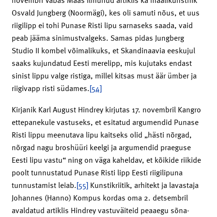
Osvald Jungberg (Noormägi), kes oli samuti nõus, et uus
riigilipp ei tohi Punase Risti lipu sarnaseks saada, vaid
peab jääma sinimustvalgeks. Samas pidas Jungberg
Studio II kombel võimalikuks, et Skandinaavia eeskujul
saaks kujundatud Eesti merelipp, mis kujutaks endast
sinist lippu valge ristiga, millel kitsas must äär ümber ja
riigivapp risti südames.
[54]
Kirjanik Karl August Hindrey kirjutas 17. novembril Kangro
ettepanekule vastuseks, et esitatud argumendid Punase
Risti lippu meenutava lipu kaitseks olid „hästi nõrgad,
nõrgad nagu broshüüri keelgi ja argumendid praeguse
Eesti lipu vastu“ ning on väga kaheldav, et kõikide riikide
poolt tunnustatud Punase Risti lipp Eesti riigilipuna
tunnustamist leiab.
[55]
Kunstikriitik, arhitekt ja lavastaja
Johannes (Hanno) Kompus kordas oma 2. detsembril
avaldatud artiklis Hindrey vastuväiteid peaaegu sõna-