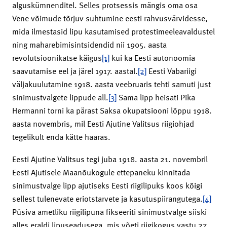
alguskümnenditel. Selles protsessis mängis oma osa
Vene võimude tõrjuv suhtumine eesti rahvusvärvidesse,
mida ilmestasid lipu kasutamised protestimeeleavaldustel
ning maharebimisintsidendid nii 1905. aasta
revolutsioonikatse käigus
[1]
kui ka Eesti autonoomia
saavutamise eel ja järel 1917. aastal.
[2]
Eesti Vabariigi
väljakuulutamine 1918. aasta veebruaris tehti samuti just
sinimustvalgete lippude all.
[3]
Sama lipp heisati Pika
Hermanni torni ka pärast Saksa okupatsiooni lõppu 1918.
aasta novembris, mil Eesti Ajutine Valitsus riigiohjad
tegelikult enda kätte haaras.
Eesti Ajutine Valitsus tegi juba 1918. aasta 21. novembril
Eesti Ajutisele Maanõukogule ettepaneku kinnitada
sinimustvalge lipp ajutiseks Eesti riigilipuks koos kõigi
sellest tulenevate eriotstarvete ja kasutuspiirangutega.
[4]
Püsiva ametliku riigilipuna fikseeriti sinimustvalge siiski
alles eraldi lipuseadusega, mis võeti riigikogus vastu 27.