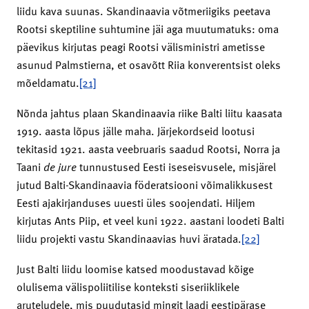
liidu kava suunas. Skandinaavia võtmeriigiks peetava
Rootsi skeptiline suhtumine jäi aga muutumatuks: oma
päevikus kirjutas peagi Rootsi välisministri ametisse
asunud Palmstierna, et osavõtt Riia konverentsist oleks
mõeldamatu.
[21]
Nõnda jahtus plaan Skandinaavia riike Balti liitu kaasata
1919. aasta lõpus jälle maha. Järjekordseid lootusi
tekitasid 1921. aasta veebruaris saadud Rootsi, Norra ja
Taani
de jure
tunnustused Eesti iseseisvusele, misjärel
jutud Balti-Skandinaavia föderatsiooni võimalikkusest
Eesti ajakirjanduses uuesti üles soojendati. Hiljem
kirjutas Ants Piip, et veel kuni 1922. aastani loodeti Balti
liidu projekti vastu Skandinaavias huvi äratada.
[22]
Just Balti liidu loomise katsed moodustavad kõige
olulisema välispoliitilise konteksti siseriiklikele
aruteludele, mis puudutasid mingit laadi eestipärase