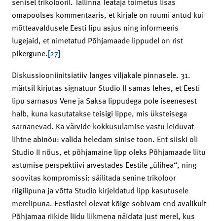
senisel trikolooril. Tallinna Teataja toimetus lisas
omapoolses kommentaaris, et kirjale on ruumi antud kui
mõtteavaldusele Eesti lipu asjus ning informeeris
lugejaid, et nimetatud Põhjamaade lippudel on rist
pikergune.
[27]
Diskussiooniinitsiatiiv langes viljakale pinnasele. 31.
märtsil kirjutas signatuur Studio II samas lehes, et Eesti
lipu sarnasus Vene ja Saksa lippudega pole iseenesest
halb, kuna kasutatakse teisigi lippe, mis üksteisega
sarnanevad. Ka värvide kokkusulamise vastu leiduvat
lihtne abinõu: valida heledam sinise toon. Ent siiski oli
Studio II nõus, et põhjamaine lipp oleks Põhjamaade liitu
astumise perspektiivi arvestades Eestile „ülihea“, ning
soovitas kompromissi: säilitada senine trikoloor
riigilipuna ja võtta Studio kirjeldatud lipp kasutusele
merelipuna. Eestlastel olevat kõige sobivam end avalikult
Põhjamaa riikide liidu liikmena näidata just merel, kus