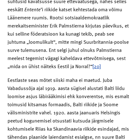
suhtusid kavatsusse suure ettevaatusega, nähes selles
eeskätt
Entente
’i riikide katset kehtestada oma võimu
Läänemere ruumis. Rootsi sotsiaaldemokraatlik
merekaitseminister Erik Palmstierna kirjutas päevikus, et
kui selline föderatsioon ka kunagi tekib, peab see
juhtuma „loomulikult“, mitte mingi Suurbritannia-poolse
surve tulemusena. Ent selgi juhul olnuks Palmstierna
meelest tegemist vägagi kaheldava ettevõtmisega, sest
„mida on ühist näiteks Eestil ja Norral?“
[20]
Eestlaste seas mõtet siiski maha ei maetud. Juba
Vabadussõja ajal 1919. aasta sügisel alustati Balti liidu
loomise asjus läbirääkimisi ehk konverentse, mis esmalt
toimusid kitsamas formaadis, Balti riikide ja Soome
välisministrite vahel. 1920. aasta jaanuaris Helsingis
peetud kogunemisel otsustati kutsuda järgmisele
kohtumisele Riias ka Skandinaavia riikide esindajad, mis
tähendas plaanide laiendamist esialgse, nn suure Balti