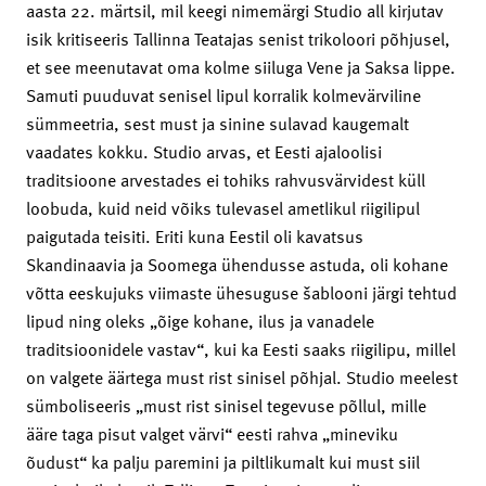
aasta 22. märtsil, mil keegi nimemärgi Studio all kirjutav
isik kritiseeris Tallinna Teatajas senist trikoloori põhjusel,
et see meenutavat oma kolme siiluga Vene ja Saksa lippe.
Samuti puuduvat senisel lipul korralik kolmevärviline
sümmeetria, sest must ja sinine sulavad kaugemalt
vaadates kokku. Studio arvas, et Eesti ajaloolisi
traditsioone arvestades ei tohiks rahvusvärvidest küll
loobuda, kuid neid võiks tulevasel ametlikul riigilipul
paigutada teisiti. Eriti kuna Eestil oli kavatsus
Skandinaavia ja Soomega ühendusse astuda, oli kohane
võtta eeskujuks viimaste ühesuguse šablooni järgi tehtud
lipud ning oleks „õige kohane, ilus ja vanadele
traditsioonidele vastav“, kui ka Eesti saaks riigilipu, millel
on valgete äärtega must rist sinisel põhjal. Studio meelest
sümboliseeris „must rist sinisel tegevuse põllul, mille
ääre taga pisut valget värvi“ eesti rahva „mineviku
õudust“ ka palju paremini ja piltlikumalt kui must siil