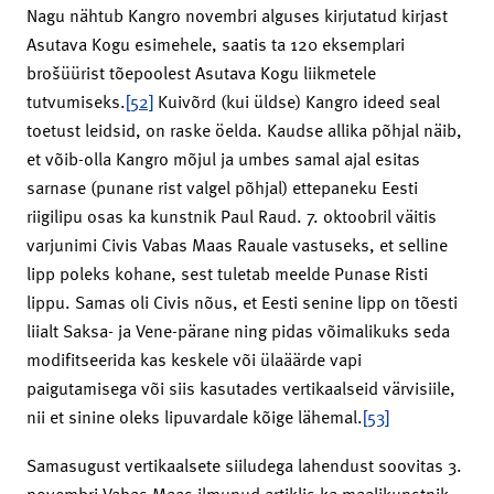
Nagu nähtub Kangro novembri alguses kirjutatud kirjast
Asutava Kogu esimehele, saatis ta 120 eksemplari
brošüürist tõepoolest Asutava Kogu liikmetele
tutvumiseks.
[52]
Kuivõrd (kui üldse) Kangro ideed seal
toetust leidsid, on raske öelda. Kaudse allika põhjal näib,
et võib-olla Kangro mõjul ja umbes samal ajal esitas
sarnase (punane rist valgel põhjal) ettepaneku Eesti
riigilipu osas ka kunstnik Paul Raud. 7. oktoobril väitis
varjunimi Civis Vabas Maas Rauale vastuseks, et selline
lipp poleks kohane, sest tuletab meelde Punase Risti
lippu. Samas oli Civis nõus, et Eesti senine lipp on tõesti
liialt Saksa- ja Vene-pärane ning pidas võimalikuks seda
modifitseerida kas keskele või ülaäärde vapi
paigutamisega või siis kasutades vertikaalseid värvisiile,
nii et sinine oleks lipuvardale kõige lähemal.
[53]
Samasugust vertikaalsete siiludega lahendust soovitas 3.
novembri Vabas Maas ilmunud artiklis ka maalikunstnik