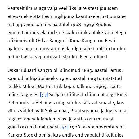
Peatselt ilmus aga välja veel üks ja teistest jõulisem
ettepanek võtta Eesti riigilipuna kasutusele just punane
ristilipp. See pärines aastatel 1908–1919 Rootsis
emigratsioonis elanud sotsiaaldemokraatlike vaadetega
trükimeistrilt Oskar Kangrolt. Kuna Kangro on Eesti
ajaloos pigem unustatud isik, olgu siinkohal ära toodud
mõned asjassepuutuvad isikuloolised andmed.
Oskar Eduard Kangro oli sündinud 1885. aastal Tartus,
saanud ladujaõpilaseks 1900. aastal ning tunnistatud
selliks Mihkel Martna trükikojas Tallinnas 1905. aasta
märtsi alguses.
[43]
Seejärel töötas ta lühemat aega Riias,
Peterburis ja Helsingis ning siirdus siis välismaale, kus
viibis väidetavalt Saksamaal, Prantsusmaal ja Inglismaal,
tegeles enesetäiendamisega ja võttis osa mitmest
graafikakunsti näitusest.
[44]
1908. aasta novembris oli
Kangro Stockholmis, kus andis end vabatahtlikult üles