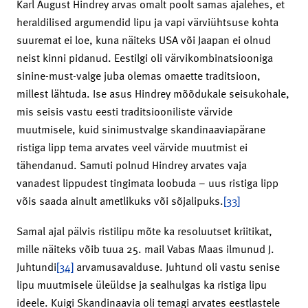
Karl August Hindrey arvas omalt poolt samas ajalehes, et
heraldilised argumendid lipu ja vapi värviühtsuse kohta
suuremat ei loe, kuna näiteks USA või Jaapan ei olnud
neist kinni pidanud. Eestilgi oli värvikombinatsiooniga
sinine-must-valge juba olemas omaette traditsioon,
millest lähtuda. Ise asus Hindrey mõõdukale seisukohale,
mis seisis vastu eesti traditsiooniliste värvide
muutmisele, kuid sinimustvalge skandinaaviapärane
ristiga lipp tema arvates veel värvide muutmist ei
tähendanud. Samuti polnud Hindrey arvates vaja
vanadest lippudest tingimata loobuda – uus ristiga lipp
võis saada ainult ametlikuks või sõjalipuks.
[33]
Samal ajal pälvis ristilipu mõte ka resoluutset kriitikat,
mille näiteks võib tuua 25. mail Vabas Maas ilmunud J.
Juhtundi
[34]
arvamusavalduse. Juhtund oli vastu senise
lipu muutmisele üleüldse ja sealhulgas ka ristiga lipu
ideele. Kuigi Skandinaavia oli temagi arvates eestlastele