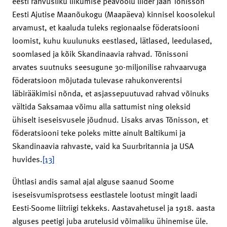
eesti rahvusliku liikumise peavoolu liider Jaan Tõnisson
Eesti Ajutise Maanõukogu (Maapäeva) kinnisel koosolekul
arvamust, et kaaluda tuleks regionaalse föderatsiooni
loomist, kuhu kuulunuks eestlased, lätlased, leedulased,
soomlased ja kõik Skandinaavia rahvad. Tõnissoni
arvates suutnuks seesugune 30-miljonilise rahvaarvuga
föderatsioon mõjutada tulevase rahukonverentsi
läbirääkimisi nõnda, et asjassepuutuvad rahvad võinuks
vältida Saksamaa võimu alla sattumist ning oleksid
ühiselt iseseisvusele jõudnud. Lisaks arvas Tõnisson, et
föderatsiooni teke poleks mitte ainult Baltikumi ja
Skandinaavia rahvaste, vaid ka Suurbritannia ja USA
huvides.
[13]
Ühtlasi andis samal ajal alguse saanud Soome
iseseisvumisprotsess eestlastele lootust mingit laadi
Eesti-Soome liitriigi tekkeks. Aastavahetusel ja 1918. aasta
alguses peetigi juba arutelusid võimaliku ühinemise üle.