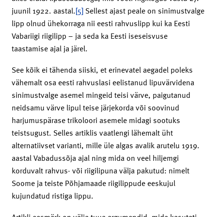
juunil 1922. aastal.
[5]
Sellest ajast peale on sinimustvalge
lipp olnud ühekorraga nii eesti rahvuslipp kui ka Eesti
Vabariigi riigilipp – ja seda ka Eesti iseseisvuse
taastamise ajal ja järel.
See kõik ei tähenda siiski, et erinevatel aegadel poleks
vähemalt osa eesti rahvuslasi eelistanud lipuvärvidena
sinimustvalge asemel mingeid teisi värve, paigutanud
neidsamu värve lipul teise järjekorda või soovinud
harjumuspärase trikoloori asemele midagi sootuks
teistsugust. Selles artiklis vaatlengi lähemalt üht
alternatiivset varianti, mille üle algas avalik arutelu 1919.
aastal Vabadussõja ajal ning mida on veel hiljemgi
korduvalt rahvus- või riigilipuna välja pakutud: nimelt
Soome ja teiste Põhjamaade riigilippude eeskujul
kujundatud ristiga lippu.
Artikli eesmärk on välja tuua argumendid, mida kasutati