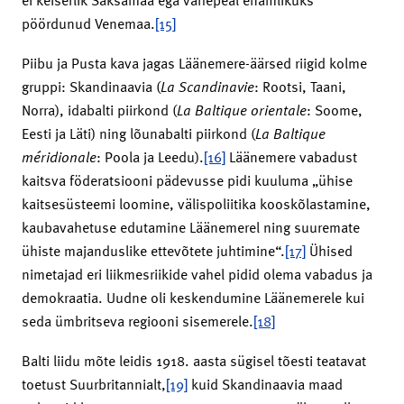
pöördunud Venemaa.
[15]
Piibu ja Pusta kava jagas Läänemere-äärsed riigid kolme
gruppi: Skandinaavia (
La Scandinavie
: Rootsi, Taani,
Norra), idabalti piirkond (
La Baltique orientale
: Soome,
Eesti ja Läti) ning lõunabalti piirkond (
La Baltique
méridionale
: Poola ja Leedu).
[16]
Läänemere vabadust
kaitsva föderatsiooni pädevusse pidi kuuluma „ühise
kaitsesüsteemi loomine, välispoliitika kooskõlastamine,
kaubavahetuse edutamine Läänemerel ning suuremate
ühiste majanduslike ettevõtete juhtimine“.
[17]
Ühised
nimetajad eri liikmesriikide vahel pidid olema vabadus ja
demokraatia. Uudne oli keskendumine Läänemerele kui
seda ümbritseva regiooni sisemerele.
[18]
Balti liidu mõte leidis 1918. aasta sügisel tõesti teatavat
toetust Suurbritannialt,
[19]
kuid Skandinaavia maad