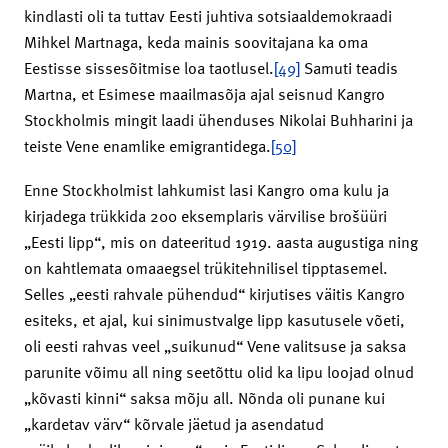
kindlasti oli ta tuttav Eesti juhtiva sotsiaaldemokraadi
Mihkel Martnaga, keda mainis soovitajana ka oma
Eestisse sissesõitmise loa taotlusel.
[49]
Samuti teadis
Martna, et Esimese maailmasõja ajal seisnud Kangro
Stockholmis mingit laadi ühenduses Nikolai Buhharini ja
teiste Vene enamlike emigrantidega.
[50]
Enne Stockholmist lahkumist lasi Kangro oma kulu ja
kirjadega trükkida 200 eksemplaris värvilise brošüüri
„Eesti lipp“, mis on dateeritud 1919. aasta augustiga ning
on kahtlemata omaaegsel trükitehnilisel tipptasemel.
Selles „eesti rahvale pühendud“ kirjutises väitis Kangro
esiteks, et ajal, kui sinimustvalge lipp kasutusele võeti,
oli eesti rahvas veel „suikunud“ Vene valitsuse ja saksa
parunite võimu all ning seetõttu olid ka lipu loojad olnud
„kõvasti kinni“ saksa mõju all. Nõnda oli punane kui
„kardetav värv“ kõrvale jäetud ja asendatud