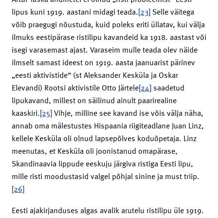
lipus kuni 1919. aastani midagi teada.
[23]
Selle väitega
võib praegugi nõustuda, kuid poleks eriti üllatav, kui välja
ilmuks eestipärase ristilipu kavandeid ka 1918. aastast või
isegi varasemast ajast. Varaseim mulle teada olev näide
ilmselt samast ideest on 1919. aasta jaanuarist pärinev
„eesti aktivistide“ (st Aleksander Kesküla ja Oskar
Elevandi) Rootsi aktivistile Otto Järtele
[24]
saadetud
lipukavand, millest on säilinud ainult paarirealine
kaaskiri.
[25]
Vihje, milline see kavand ise võis välja näha,
annab oma mälestustes Hispaania riigiteadlane Juan Linz,
kellele Kesküla oli olnud lapsepõlves koduõpetaja. Linz
meenutas, et Kesküla oli joonistanud omapärase,
Skandinaavia lippude eeskuju järgiva ristiga Eesti lipu,
mille risti moodustasid valgel põhjal sinine ja must triip.
[26]
Eesti ajakirjanduses algas avalik arutelu ristilipu üle 1919.