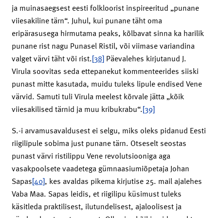
ja muinasaegsest eesti folkloorist inspireeritud „punane
viiesakiline tärn“. Juhul, kui punane täht oma
eripärasusega hirmutama peaks, kõlbavat sinna ka harilik
punane rist nagu Punasel Ristil, või viimase variandina
valget värvi täht või rist.
[38]
Päevalehes kirjutanud J.
Virula soovitas seda ettepanekut kommenteerides siiski
punast mitte kasutada, muidu tuleks lipule endised Vene
värvid. Samuti tuli Virula meelest kõrvale jätta „kõik
viiesakilised tärnid ja muu kribukrabu“.
[39]
S.-i arvamusavaldusest ei selgu, miks oleks pidanud Eesti
riigilipule sobima just punane tärn. Otseselt seostas
punast värvi ristilippu Vene revolutsiooniga aga
vasakpoolsete vaadetega gümnaasiumiõpetaja Johan
Sapas
[40]
, kes avaldas pikema kirjutise 25. mail ajalehes
Vaba Maa. Sapas leidis, et riigilipu küsimust tuleks
käsitleda praktilisest, ilutundelisest, ajaloolisest ja