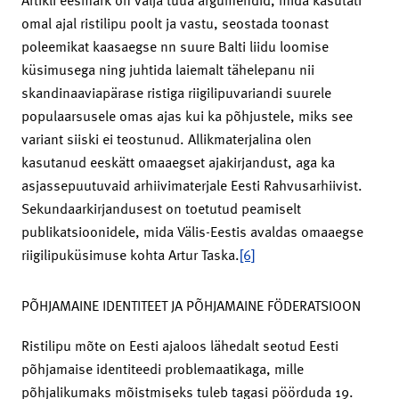
omal ajal ristilipu poolt ja vastu, seostada toonast
poleemikat kaasaegse nn suure Balti liidu loomise
küsimusega ning juhtida laiemalt tähelepanu nii
skandinaaviapärase ristiga riigilipuvariandi suurele
populaarsusele omas ajas kui ka põhjustele, miks see
variant siiski ei teostunud. Allikmaterjalina olen
kasutanud eeskätt omaaegset ajakirjandust, aga ka
asjassepuutuvaid arhiivimaterjale Eesti Rahvusarhiivist.
Sekundaarkirjandusest on toetutud peamiselt
publikatsioonidele, mida Välis-Eestis avaldas omaaegse
riigilipuküsimuse kohta Artur Taska.
[6]
PÕHJAMAINE IDENTITEET JA PÕHJAMAINE FÖDERATSIOON
Ristilipu mõte on Eesti ajaloos lähedalt seotud Eesti
põhjamaise identiteedi problemaatikaga, mille
põhjalikumaks mõistmiseks tuleb tagasi pöörduda 19.