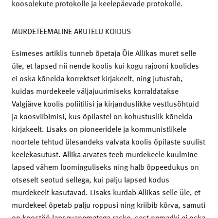
koosolekute protokolle ja keelepäevade protokolle.
MURDETEEMALINE ARUTELU KOIDUS
Esimeses artiklis tunneb õpetaja Õie Allikas muret selle
üle, et lapsed nii nende koolis kui kogu rajooni koolides
ei oska kõnelda korrektset kirjakeelt, ning jutustab,
kuidas murdekeele välja­juurimiseks korraldatakse
Valgjärve koolis poliitilisi ja kirjanduslikke vestlusõhtuid
ja koosviibimisi, kus õpilastel on kohustuslik kõnelda
kirjakeelt. Lisaks on pioneeridele ja kommunistlikele
noortele tehtud ülesandeks valvata koolis õpilaste suulist
keelekasutust. Allika arvates teeb murdekeele kuulmine
lapsed vähem loominguliseks ning halb õppeedukus on
otseselt seotud sellega, kui palju lapsed kodus
murdekeelt kasutavad. Lisaks kurdab Allikas selle üle, et
murdekeel õpetab palju roppusi ning kriibib kõrva, samuti
on koostöö lapsevanematega raske, sest nemadki ei oska