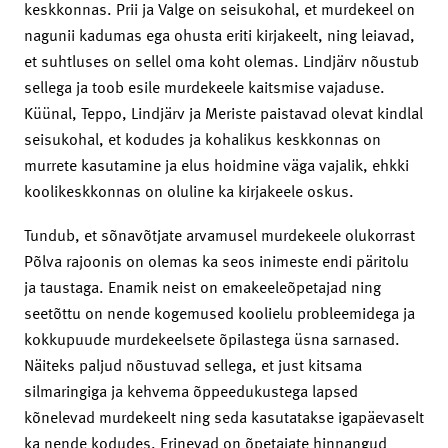
keskkonnas. Prii ja Valge on seisukohal, et murdekeel on
nagunii kadumas ega ohusta eriti kirjakeelt, ning leiavad,
et suhtluses on sellel oma koht olemas. Lindjärv nõustub
sellega ja toob esile murdekeele kaitsmise vajaduse.
Küünal, Teppo, Lindjärv ja Meriste paistavad olevat kindlal
seisukohal, et kodudes ja kohalikus keskkonnas on
murrete kasutamine ja elus hoidmine väga vajalik, ehkki
koolikeskkonnas on oluline ka kirjakeele oskus.
Tundub, et sõnavõtjate arvamusel murdekeele olukorrast
Põlva rajoonis on olemas ka seos inimeste endi päritolu
ja taustaga. Enamik neist on emakeeleõpetajad ning
seetõttu on nende kogemused koolielu probleemidega ja
kokkupuude murdekeelsete õpilastega üsna sarnased.
Näiteks paljud nõustuvad sellega, et just kitsama
silmaringiga ja kehvema õppeedukustega lapsed
kõnelevad murdekeelt ning seda kasutatakse igapäevaselt
ka nende kodudes. Erinevad on õpetajate hinnangud