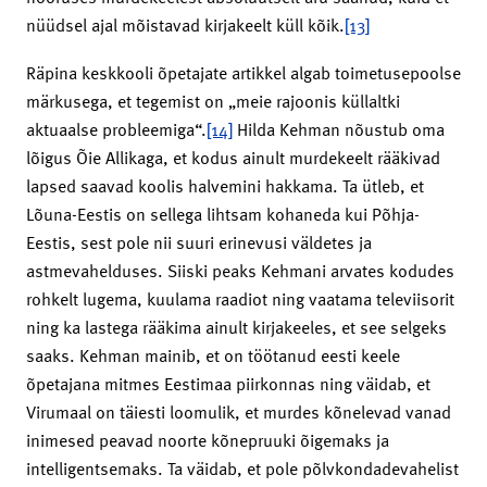
nüüdsel ajal mõistavad kirjakeelt küll kõik.
[13]
Räpina keskkooli õpetajate artikkel algab toimetusepoolse
märkusega, et tegemist on „meie rajoonis küllaltki
aktuaalse probleemiga“.
[14]
Hilda Kehman nõustub oma
lõigus Õie Allikaga, et kodus ainult murdekeelt rääkivad
lapsed saavad koolis halvemini hakkama. Ta ütleb, et
Lõuna-Eestis on sellega lihtsam kohaneda kui Põhja-
Eestis, sest pole nii suuri erinevusi väldetes ja
astmevahelduses. Siiski peaks Kehmani arvates kodudes
rohkelt lugema, kuulama raadiot ning vaatama televiisorit
ning ka lastega rääkima ainult kirjakeeles, et see selgeks
saaks. Kehman mainib, et on töötanud eesti keele
õpetajana mitmes Eestimaa piirkonnas ning väidab, et
Virumaal on täiesti loomulik, et murdes kõnelevad vanad
inimesed peavad noorte kõnepruuki õigemaks ja
intelligentsemaks. Ta väidab, et pole põlvkondadevahelist