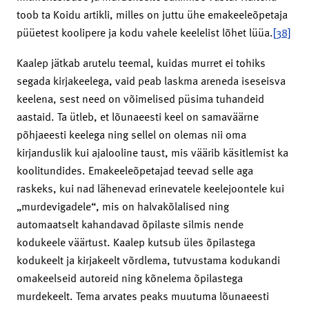
toob ta Koidu artikli, milles on juttu ühe emakeeleõpetaja
püüetest koolipere ja kodu vahele keelelist lõhet lüüa.
[38]
Kaalep jätkab arutelu teemal, kuidas murret ei tohiks
segada kirjakeelega, vaid peab laskma areneda iseseisva
keelena, sest need on võimelised püsima tuhandeid
aastaid. Ta ütleb, et lõunaeesti keel on samaväärne
põhjaeesti keelega ning sellel on olemas nii oma
kirjanduslik kui ajalooline taust, mis väärib käsitlemist ka
koolitundides. Emakeeleõpetajad teevad selle aga
raskeks, kui nad lähenevad erinevatele keelejoontele kui
„murdevigadele“, mis on halvakõlalised ning
automaatselt kahandavad õpilaste silmis nende
kodukeele väärtust. Kaalep kutsub üles õpilastega
kodukeelt ja kirjakeelt võrdlema, tutvustama kodukandi
omakeelseid autoreid ning kõnelema õpilastega
murdekeelt. Tema arvates peaks muutuma lõunaeesti