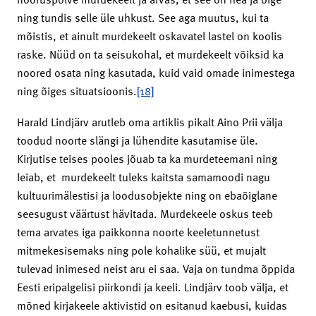
ning tundis selle üle uhkust. See aga muutus, kui ta
mõistis, et ainult murdekeelt oskavatel lastel on koolis
raske. Nüüd on ta seisukohal, et murdekeelt võiksid ka
noored osata ning kasutada, kuid vaid omade inimestega
ning õiges situatsioonis.
[18]
Harald Lindjärv arutleb oma artiklis pikalt Aino Prii välja
toodud noorte slängi ja lühendite kasutamise üle.
Kirjutise teises pooles jõuab ta ka murdeteemani ning
leiab, et murdekeelt tuleks kaitsta samamoodi nagu
kultuurimälestisi ja loodusobjekte ning on ebaõiglane
seesugust väärtust hävitada. Murdekeele oskus teeb
tema arvates iga paikkonna noorte keeletunnetust
mitmekesisemaks ning pole kohalike süü, et mujalt
tulevad inimesed neist aru ei saa. Vaja on tundma õppida
Eesti eripalgelisi piirkondi ja keeli. Lindjärv toob välja, et
mõned kirjakeele aktivistid on esitanud kaebusi, kuidas