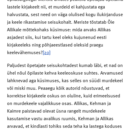
lastele kirjakeelt nii, et murdeid ei kahjustata ega
halvustata, sest need on väga olulised kogu ilukirjanduse
ja keele rikastamise seisukohalt. Meriste tõstatab Õie
Allikale mõttekohaks küsimuse: mida arvaks Allikas
asjadest siis, kui tartu keel oleks kujunenud eesti
kirjakeeleks ning põhjaeestlased oleksid praegu
keelevähemuses?
[20]
Paljudest õpetajate seisukohtadest kumab läbi, et nad on
ühel nõul õpilaste kehva keeleoskuse suhtes. Arvamused
lahknevad aga küsimuses, kas selles on süüdi murdekeel
või miski muu. Peaaegu kõik autorid nõustuvad, et
korrektse kirjakeele oskus on oluline, kuid erimeelsused
on murdekeele vajalikkuse osas. Allikas, Kehman ja
Kaimre paistavad olevat üsna rangelt murdekeele
kasutamise vastu avalikus ruumis, Kehman ja Allikas
arvavad, et kindlasti tohiks seda teha ka lastega koduses