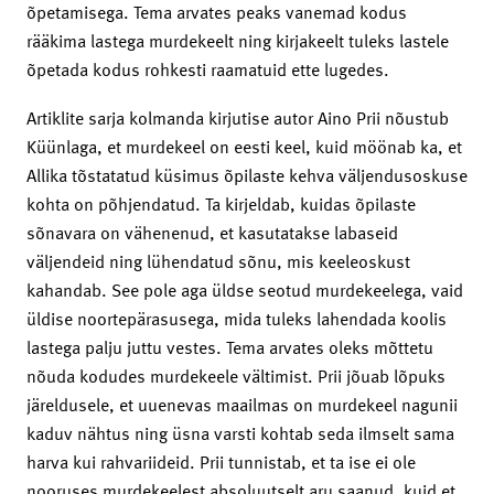
õpetamisega. Tema arvates peaks vanemad kodus
rääkima lastega murdekeelt ning kirjakeelt tuleks lastele
õpetada kodus rohkesti raamatuid ette lugedes.
Artiklite sarja kolmanda kirjutise autor Aino Prii nõustub
Küünlaga, et murdekeel on eesti keel, kuid möönab ka, et
Allika tõstatatud küsimus õpilaste kehva väljendusoskuse
kohta on põhjendatud. Ta kirjeldab, kuidas õpilaste
sõnavara on vähenenud, et kasutatakse labaseid
väljendeid ning lühendatud sõnu, mis keeleoskust
kahandab. See pole aga üldse seotud murdekeelega, vaid
üldise noortepärasusega, mida tuleks lahendada koolis
lastega palju juttu vestes. Tema arvates oleks mõttetu
nõuda kodudes murdekeele vältimist. Prii jõuab lõpuks
järeldusele, et uuenevas maailmas on murdekeel nagunii
kaduv nähtus ning üsna varsti kohtab seda ilmselt sama
harva kui rahvariideid. Prii tunnistab, et ta ise ei ole
nooruses murdekeelest absoluutselt aru saanud, kuid et