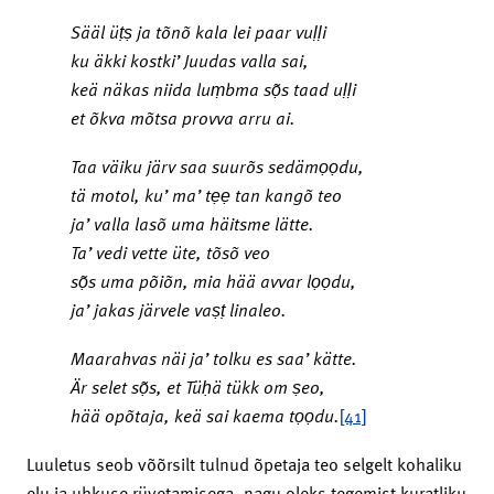
Sääl üṭṣ ja tõnõ kala lei paar vuḷḷi
ku äkki kostki’ Juudas valla sai,
keä näkas niida luṃbma s
ọ̃
s taad uḷḷi
et õkva mõtsa provva arru ai.
Taa väiku järv saa suurõs sedämọọdu,
tä motol, ku’ ma’ tẹẹ tan kangõ teo
ja’ valla lasõ uma häitsme lätte.
Ta’ vedi vette üte, tõsõ veo
s
ọ̃
s uma põiõn, mia hää avvar lọọdu,
ja’ jakas järvele vaṣṭ linaleo.
Maarahvas näi ja’ tolku es saa’ kätte.
Är selet sọ̃
s, et Tüḥä tükk om ṣeo,
hää opõtaja, keä sai kaema tọọdu.
[41]
Luuletus seob võõrsilt tulnud õpetaja teo selgelt kohaliku
elu ja uhkuse rüvetamisega, nagu oleks tegemist kuratliku