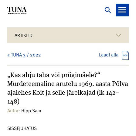
ARTIKLID
« TUNA 3 / 2022
Laadi alla
„Kas ahju taha või prügimäele?“
Murdeteemaline arutelu 1969. aasta Põlva
ajalehes Koit ja selle järelkajad (lk 142–
148)
Autor:
Hipp Saar
SISSEJUHATUS