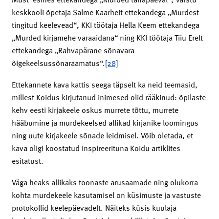
keskkooli õpetaja Salme Kaarheit ettekandega „Murdest
tingitud keelevead“, KKI töötaja Hella Keem ettekandega
„Murded kirjamehe varaaidana“ ning KKI töötaja Tiiu Erelt
ettekandega „Rahvapärane sõnavara
õigekeelsussõnaraamatus“.
[28]
Ettekannete kava kattis seega täpselt ka neid teemasid,
millest Koidus kirjutanud inimesed olid rääkinud: õpilaste
kehv eesti kirjakeele oskus murrete tõttu, murrete
hääbumine ja murdekeelsed allikad kirjanike loomingus
ning uute kirjakeele sõnade leidmisel. Võib oletada, et
kava oligi koostatud inspireerituna Koidu artiklites
esitatust.
Väga heaks allikaks toonaste arusaamade ning olukorra
kohta murdekeele kasutamisel on küsimuste ja vastuste
protokollid keelepäevadelt. Näiteks küsis kuulaja