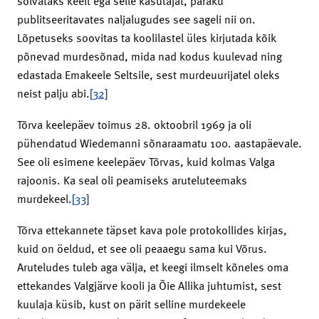
solvataks keelt ega selle kasutajat, paraku
publitseeritavates naljalugudes see sageli nii on.
Lõpetuseks soovitas ta koolilastel üles kirjutada kõik
põnevad murdesõnad, mida nad kodus kuulevad ning
edastada Emakeele Seltsile, sest murdeuurijatel oleks
neist palju abi.
[32]
Tõrva keelepäev toimus 28. oktoobril 1969 ja oli
pühendatud Wiedemanni sõnaraamatu 100. aastapäevale.
See oli esimene keelepäev Tõrvas, kuid kolmas Valga
rajoonis. Ka seal oli peamiseks aruteluteemaks
murdekeel.
[33]
Tõrva ettekannete täpset kava pole protokollides kirjas,
kuid on öeldud, et see oli peaaegu sama kui Võrus.
Aruteludes tuleb aga välja, et keegi ilmselt kõneles oma
ettekandes Valgjärve kooli ja Õie Allika juhtumist, sest
kuulaja küsib, kust on pärit selline murdekeele