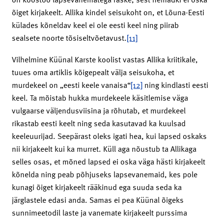
õiget kirjakeelt. Allika kindel seisukoht on, et Lõuna-Eesti
külades kõneldav keel ei ole eesti keel ning piirab
sealsete noorte tõsiseltvõetavust.
[11]
Vilhelmine Küünal Karste koolist vastas Allika kriitikale,
tuues oma artiklis kõigepealt välja seisukoha, et
murdekeel on „eesti keele vanaisa“
[12]
ning kindlasti eesti
keel. Ta mõistab hukka murdekeele käsitlemise väga
vulgaarse väljendusviisina ja rõhutab, et murdekeel
rikastab eesti keelt ning seda kasutavad ka kuulsad
keeleuurijad. Seepärast oleks igati hea, kui lapsed oskaks
nii kirjakeelt kui ka murret. Küll aga nõustub ta Allikaga
selles osas, et mõned lapsed ei oska väga hästi kirjakeelt
kõnelda ning peab põhjuseks lapsevanemaid, kes pole
kunagi õiget kirjakeelt rääkinud ega suuda seda ka
järglastele edasi anda. Samas ei pea Küünal õigeks
sunnimeetodil laste ja vanemate kirjakeelt purssima