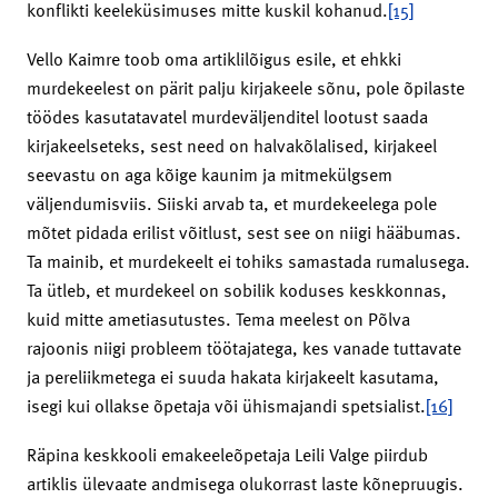
konflikti keeleküsimuses mitte kuskil kohanud.
[15]
Vello Kaimre toob oma artiklilõigus esile, et ehkki
murdekeelest on pärit palju kirjakeele sõnu, pole õpilaste
töödes kasutatavatel murdeväljenditel lootust saada
kirjakeelseteks, sest need on halvakõlalised, kirjakeel
seevastu on aga kõige kaunim ja mitmekülgsem
väljendumisviis. Siiski arvab ta, et murdekeelega pole
mõtet pidada erilist võitlust, sest see on niigi hääbumas.
Ta mainib, et murdekeelt ei tohiks samastada rumalusega.
Ta ütleb, et murdekeel on sobilik koduses keskkonnas,
kuid mitte ametiasutustes. Tema meelest on Põlva
rajoonis niigi probleem töötajatega, kes vanade tuttavate
ja pereliikmetega ei suuda hakata kirjakeelt kasutama,
isegi kui ollakse õpetaja või ühismajandi spetsialist.
[16]
Räpina keskkooli emakeeleõpetaja Leili Valge piirdub
artiklis ülevaate andmisega olukorrast laste kõnepruugis.