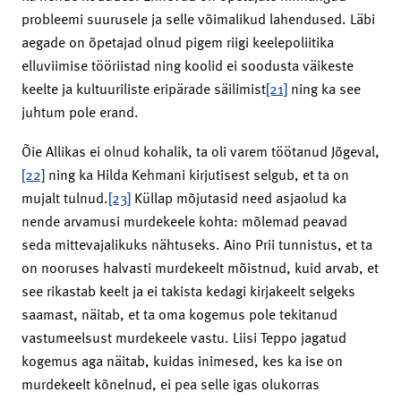
probleemi suurusele ja selle võimalikud lahendused. Läbi
aegade on õpetajad olnud pigem riigi keelepoliitika
elluviimise tööriistad ning koolid ei soodusta väikeste
keelte ja kultuuriliste eripärade säilimist
[21]
ning ka see
juhtum pole erand.
Õie Allikas ei olnud kohalik, ta oli varem töötanud Jõgeval,
[22]
ning ka Hilda Kehmani kirjutisest selgub, et ta on
mujalt tulnud.
[23]
Küllap mõjutasid need asjaolud ka
nende arvamusi murdekeele kohta: mõlemad peavad
seda mittevajalikuks nähtuseks. Aino Prii tunnistus, et ta
on nooruses halvasti murdekeelt mõistnud, kuid arvab, et
see rikastab keelt ja ei takista kedagi kirjakeelt selgeks
saamast, näitab, et ta oma kogemus pole tekitanud
vastumeelsust murdekeele vastu. Liisi Teppo jagatud
kogemus aga näitab, kuidas inimesed, kes ka ise on
murdekeelt kõnelnud, ei pea selle igas olukorras