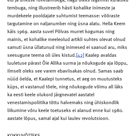
tembuga, ning illustreerib hästi kohalike inimeste ja
murdekeele pooldajate suhtumist teemasse: võõraste
targutamine on naljanumber ning üsna alatu. Hella Keem
käis 1969. aasta suvel Põlvas murret kogumas ning
mainis, et kohalike meeleolud artikli suhtes olevat olnud
samuti üsna üllatunud ning inimesed ei saanud aru, miks
seesugune teema oli üles kistud.
[42]
Kaalep avaldas
luuletuse pärast Õie Allika surma ja nõukogude aja lõppu,
ilmselt oleks see varem ebaviisakas olnud. Samas saab
nüüd öelda, et Kaalepi tunnetus, et aeg on muutusteks
küps, ei vastanud tõele, ning nõukogude võimu all läks
ka eesti keele olukord järgnevatel aastatel
venestamispoliitika tõttu halvemaks ning ühiskondlik
liikumine võru keele toetuseks ei alanud enne kui 1980.
aastate lõpus, samal ajal kui laulev revolutsioon.
KOKKUVÕTTEKS