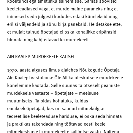
koolitundi ega ametlikku esinemisse. Samas soovisid
keeleteadlased väga, et murde maine paraneks ning et
inimesed seda julgesti kodudes edasi kõneleksid ning
erilisi väljendeid ja sõnu kirja paneksid. Heidetakse ette,
et mujalt tulnud õpetajad ei oska kohalikke eripärasid
hinnata ning kahjustavad ka murdekeelt.
AIN KAALEP MURDEKEELE KAITSEL
1970. aasta alguses ilmus ajalehes Nõukogude Õpetaja
Ain Kaalepi vastulause Õie Allika üleskutsele murdekeele
kõnelemine kaotada. Selle suunas ta otseselt peamiste
murdekeele vastaste – õpetajate – meelsuse
muutmiseks. Ta pidas kohatuks, kuidas
emakeeleõpetajad, kes on saanud mitmekülgse
teoreetilise keeleteaduse hariduse, ei oska seda hinnata
ja praktikas rakendada ning töötavad eesti keele
mitmekesisuse ja murdekeelte säilimise vastu. Näitena