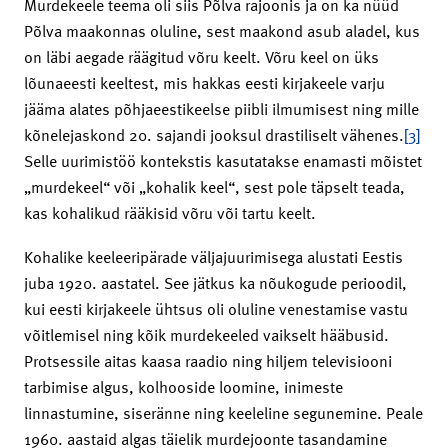
Murdekeele teema oli siis Põlva rajoonis ja on ka nüüd
Põlva maakonnas oluline, sest maakond asub aladel, kus
on läbi aegade räägitud võru keelt. Võru keel on üks
lõunaeesti keeltest, mis hakkas eesti kirjakeele varju
jääma alates põhjaeestikeelse piibli ilmumisest ning mille
kõnelejaskond 20. sajandi jooksul drastiliselt vähenes.
[3]
Selle uurimistöö kontekstis kasutatakse enamasti mõistet
„murdekeel“ või „kohalik keel“, sest pole täpselt teada,
kas kohalikud rääkisid võru või tartu keelt.
Kohalike keeleeripärade väljajuurimisega alustati Eestis
juba 1920. aastatel. See jätkus ka nõukogude perioodil,
kui eesti kirjakeele ühtsus oli oluline venestamise vastu
võitlemisel ning kõik murdekeeled vaikselt hääbusid.
Protsessile aitas kaasa raadio ning hiljem televisiooni
tarbimise algus, kolhooside loomine, inimeste
linnastumine, siseränne ning keeleline segunemine. Peale
1960. aastaid algas täielik murdejoonte tasandamine