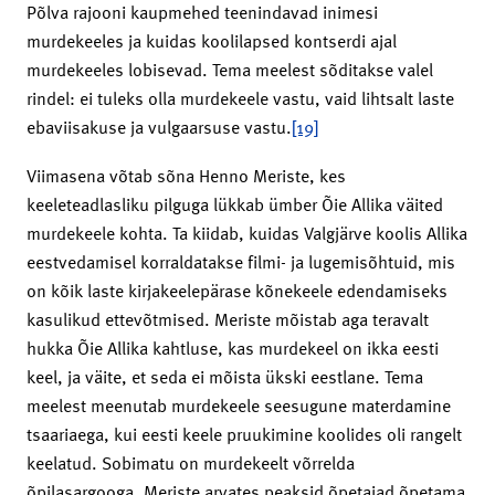
Põlva rajooni kaupmehed teenindavad inimesi
murdekeeles ja kuidas koolilapsed kontserdi ajal
murdekeeles lobisevad. Tema meelest sõditakse valel
rindel: ei tuleks olla murdekeele vastu, vaid lihtsalt laste
ebaviisakuse ja vulgaarsuse vastu.
[19]
Viimasena võtab sõna Henno Meriste, kes
keeleteadlasliku pilguga lükkab ümber Õie Allika väited
murdekeele kohta. Ta kiidab, kuidas Valgjärve koolis Allika
eestvedamisel korraldatakse filmi- ja lugemisõhtuid, mis
on kõik laste kirjakeelepärase kõnekeele edendamiseks
kasulikud ettevõtmised. Meriste mõistab aga teravalt
hukka Õie Allika kahtluse, kas murdekeel on ikka eesti
keel, ja väite, et seda ei mõista ükski eestlane. Tema
meelest meenutab murdekeele seesugune materdamine
tsaariaega, kui eesti keele pruukimine koolides oli rangelt
keelatud. Sobimatu on murdekeelt võrrelda
õpilasargooga. Meriste arvates peaksid õpetajad õpetama