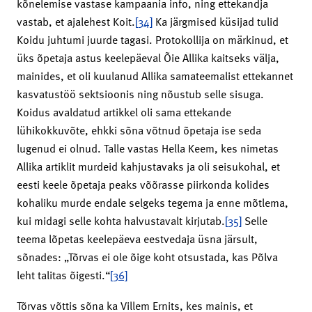
kõnelemise vastase kampaania info, ning ettekandja
vastab, et ajalehest Koit.
[34]
Ka järgmised küsijad tulid
Koidu juhtumi juurde tagasi. Protokollija on märkinud, et
üks õpetaja astus keelepäeval Õie Allika kaitseks välja,
mainides, et oli kuulanud Allika samateemalist ettekannet
kasvatustöö sektsioonis ning nõustub selle sisuga.
Koidus avaldatud artikkel oli sama ettekande
lühikokkuvõte, ehkki sõna võtnud õpetaja ise seda
lugenud ei olnud. Talle vastas Hella Keem, kes nimetas
Allika artiklit murdeid kahjustavaks ja oli seisukohal, et
eesti keele õpetaja peaks võõrasse piirkonda kolides
kohaliku murde endale selgeks tegema ja enne mõtlema,
kui midagi selle kohta halvustavalt kirjutab.
[35]
Selle
teema lõpetas keelepäeva eestvedaja üsna järsult,
sõnades: „Tõrvas ei ole õige koht otsustada, kas Põlva
leht talitas õigesti.“
[36]
Tõrvas võttis sõna ka Villem Ernits, kes mainis, et