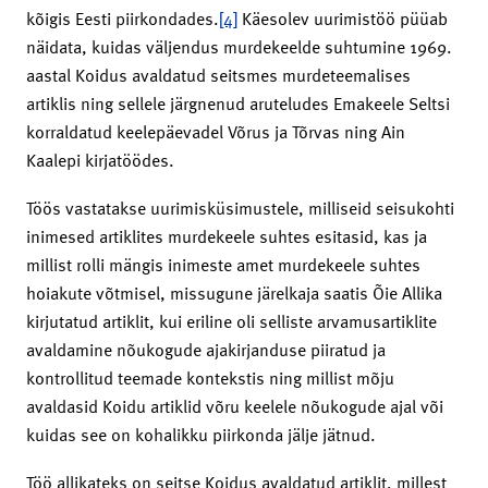
kõigis Eesti piirkondades.
[4]
Käesolev uurimistöö püüab
näidata, kuidas väljendus murdekeelde suhtumine 1969.
aastal Koidus avaldatud seitsmes murdeteemalises
artiklis ning sellele järgnenud aruteludes Emakeele Seltsi
korraldatud keelepäevadel Võrus ja Tõrvas ning Ain
Kaalepi kirjatöödes.
Töös vastatakse uurimisküsimustele, milliseid seisukohti
inimesed artiklites murdekeele suhtes esitasid, kas ja
millist rolli mängis inimeste amet murdekeele suhtes
hoiakute võtmisel, missugune järelkaja saatis Õie Allika
kirjutatud artiklit, kui eriline oli selliste arvamusartiklite
avaldamine nõukogude ajakirjanduse piiratud ja
kontrollitud teemade kontekstis ning millist mõju
avaldasid Koidu artiklid võru keelele nõukogude ajal või
kuidas see on kohalikku piirkonda jälje jätnud.
Töö allikateks on seitse Koidus avaldatud artiklit, millest