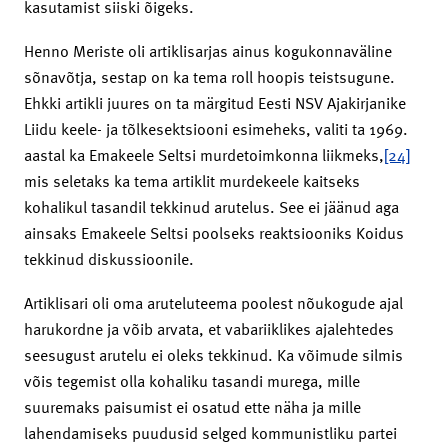
kasutamist siiski õigeks.
Henno Meriste oli artiklisarjas ainus kogukonnaväline
sõnavõtja, sestap on ka tema roll hoopis teistsugune.
Ehkki artikli juures on ta märgitud Eesti NSV Ajakirjanike
Liidu keele- ja tõlkesektsiooni esimeheks, valiti ta 1969.
aastal ka Emakeele Seltsi murdetoimkonna liikmeks,
[24]
mis seletaks ka tema artiklit murdekeele kaitseks
kohalikul tasandil tekkinud arutelus. See ei jäänud aga
ainsaks Emakeele Seltsi poolseks reaktsiooniks Koidus
tekkinud diskussioonile.
Artiklisari oli oma aruteluteema poolest nõukogude ajal
harukordne ja võib arvata, et vaba­riiklikes ajalehtedes
seesugust arutelu ei oleks tekkinud. Ka võimude silmis
võis tegemist olla kohaliku tasandi murega, mille
suuremaks paisumist ei osatud ette näha ja mille
lahendamiseks puudusid selged kommunistliku partei