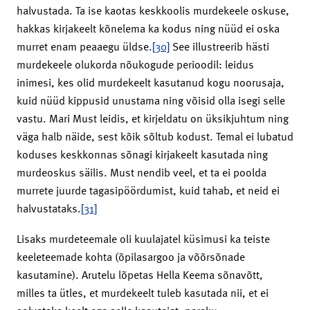
halvustada. Ta ise kaotas keskkoolis murdekeele oskuse,
hakkas kirjakeelt kõnelema ka kodus ning nüüd ei oska
murret enam peaaegu üldse.
[30]
See illustreerib hästi
murdekeele olukorda nõukogude perioodil: leidus
inimesi, kes olid murdekeelt kasutanud kogu noorusaja,
kuid nüüd kippusid unustama ning võisid olla isegi selle
vastu. Mari Must leidis, et kirjeldatu on üksikjuhtum ning
väga halb näide, sest kõik sõltub kodust. Temal ei lubatud
koduses keskkonnas sõnagi kirjakeelt kasutada ning
murdeoskus säilis. Must nendib veel, et ta ei poolda
murrete juurde tagasipöördumist, kuid tahab, et neid ei
halvustataks.
[31]
Lisaks murdeteemale oli kuulajatel küsimusi ka teiste
keeleteemade kohta (õpilasargoo ja võõrsõnade
kasutamine). Arutelu lõpetas Hella Keema sõnavõtt,
milles ta ütles, et murdekeelt tuleb kasutada nii, et ei