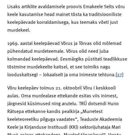
Lisaks artiklite avaldamisele proovis Emakeele Selts võru
keele kasutamise head mainet tõsta ka traditsiooniliste
keelepäevade korraldamisega, kus teemaks võeti just
murdekeel.
1969. aastal keelepäevad Võrus ja Tõrvas olid mõlemad
pühendatud murdeteemale. Võrus olid need juba
kolmandad keelepäevad. Eesmärgiks püstitati teadlikkuse
tõstmine murdekeelte kaitsel, et see toimiks nagu
looduskaitsegi – lokaalselt ja oma inimeste tehtuna.
[27]
Võru keelepäev toimus 21. oktoobril Võru I keskkooli
aulas. Oma murdealase ettekande esitas viis inimest,
järgnesid küsimused ning arutelu. TRÜ dotsendi Huno
Rätsepa ettekanne kandis pealkirja „Murretest
keeleteoreetiku pilguga vaadates“, Teaduste Akadeemia
Keele ja Kirjanduse Instituudi (KKI) sektorijuhataja Mari
Must esines ettekandega „Murded tänapäeval“, Varstu