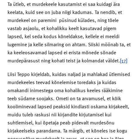
Ta ütleb, et murdekeele kasutamist ei saa kuidagi ära
keelata, kuid see on juba niigi kadumas. Ta nendib, et
murdekeel on paremini püsinud külades, ning tõele
vastab asjaolu, et kohalikku keelt kasutavad pigem
lapsed, kel seda kodus kõneldakse, kellele ei meeldi
lugemine ja kelle silmaring on ahtam. Siiski möönab ta, et
ka keeleosavamad lapsed ei erista mõnede sõnade
murdepärasust ning kohati teist ja kolmandat väldet.
[17]
Liisi Teppo kirjeldab, kuidas naljad ja mahlakad ütlemised
murdekeeles teevad kõnelemise toredaks ja kuidas
omakandi inimestega oma kohalikus keeles rääkimine
teeb südame soojaks. Ometi on ta arvamusel, et kõik
kooliminevad lapsed peaksid kindlasti oskama kirjakeelt,
muidu tuleb raskusi nii kirjandite kirjutamisel kui
suhtlemisel, kui õpetaja peab pidevalt murdesõnu
kirjakeelseks parandama. Ta märgib, et kõneles ise kogu
nooruspõlve murdekeelt ja arvas, et see on hea ja õige