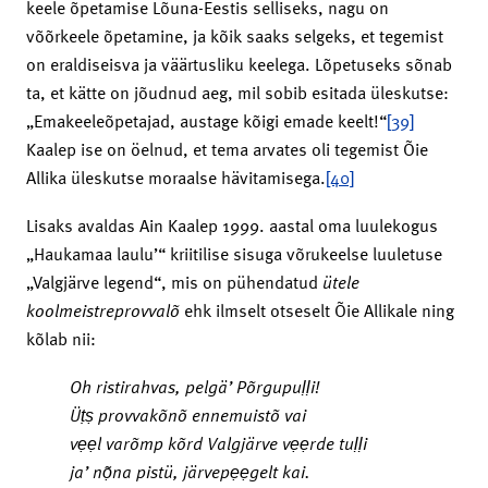
keele õpetamise Lõuna-Eestis selliseks, nagu on
võõrkeele õpetamine, ja kõik saaks selgeks, et tegemist
on eraldiseisva ja väärtusliku keelega. Lõpetuseks sõnab
ta, et kätte on jõudnud aeg, mil sobib esitada üleskutse:
„Emakeeleõpetajad, austage kõigi emade keelt!“
[39]
Kaalep ise on öelnud, et tema arvates oli tegemist Õie
Allika üleskutse moraalse hävitamisega.
[40]
Lisaks avaldas Ain Kaalep 1999. aastal oma luulekogus
„Haukamaa laulu’“ kriitilise sisuga võrukeelse luuletuse
„Valgjärve legend“, mis on pühendatud
ütele
k
oolmeistreprovvalõ
ehk ilmselt otseselt Õie Allikale ning
kõlab nii:
Oh ristirahvas, pelgä’ Põrgupuḷḷi!
Üṭṣ provvakõnõ ennemuistõ vai
vẹẹl varõmp kõrd Valgjärve vẹẹrde tuḷḷi
ja’ n
ọ̃
na pistü, järvepẹẹgelt kai.