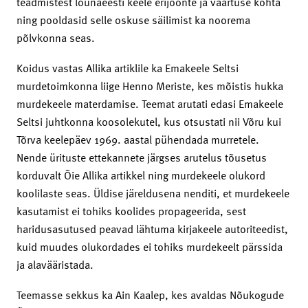
teadmistest lõunaeesti keele erijoonte ja väärtuse kohta
ning pooldasid selle oskuse säilimist ka noorema
põlvkonna seas.
Koidus vastas Allika artiklile ka Emakeele Seltsi
murdetoimkonna liige Henno Meriste, kes mõistis hukka
murdekeele materdamise. Teemat arutati edasi Emakeele
Seltsi juhtkonna koosolekutel, kus otsustati nii Võru kui
Tõrva keelepäev 1969. aastal pühendada murretele.
Nende ürituste ettekannete järgses arutelus tõusetus
korduvalt Õie Allika artikkel ning murdekeele olukord
koolilaste seas. Üldise järeldusena nenditi, et murdekeele
kasutamist ei tohiks koolides propageerida, sest
haridusasutused peavad lähtuma kirjakeele autoriteedist,
kuid muudes olukordades ei tohiks murdekeelt pärssida
ja alavääristada.
Teemasse sekkus ka Ain Kaalep, kes avaldas Nõukogude