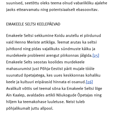
suunised, seetõttu oleks teema olnud vabariikliku ajalehe
jaoks ettearvamatu ning potentsiaalselt ebasoovitav.
EMAKEELE SELTSI KEELEPÄEVAD
Emakeele Seltsi sekkumine Koidu arutellu ei piirdunud
vaid Henno Meriste artikliga. Teemat arutas ka seltsi
juhtkond ning pidas vajalikuks sündmuste käiku ja
murdekeele probleemi arengut piirkonnas jälgida.
[25]
Emakeele Selts seostas koolides murdekeele
mahasurumist just Põhja-Eestist pärit mujale tööle
suunatud õpetajatega, kes uues keskkonnas kohaliku
keele ja kultuuri eripärasid hinnata ei osanud.
[26]
Avalikult võttis sel teemal sõna ka Emakeele Seltsi liige
Ain Kaalep, avaldades artikli Nõukogude Õpetajas ning
hiljem ka teemakohase luuletuse. Neist tuleb
põhjalikumalt juttu allpool.