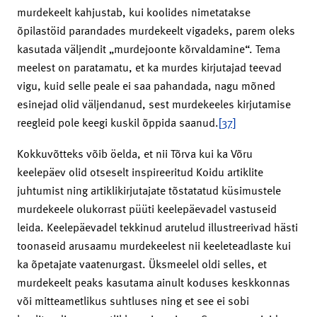
murdekeelt kahjustab, kui koolides nimetatakse
õpilastöid parandades murdekeelt vigadeks, parem oleks
kasutada väljendit „murdejoonte kõrvaldamine“. Tema
meelest on paratamatu, et ka murdes kirjutajad teevad
vigu, kuid selle peale ei saa pahandada, nagu mõned
esinejad olid väljendanud, sest murdekeeles kirjutamise
reegleid pole keegi kuskil õppida saanud.
[37]
Kokkuvõtteks võib öelda, et nii Tõrva kui ka Võru
keelepäev olid otseselt inspireeritud Koidu artiklite
juhtumist ning artiklikirjutajate tõstatatud küsimustele
murdekeele olukorrast püüti keelepäevadel vastuseid
leida. Keelepäevadel tekkinud arutelud illustreerivad hästi
toonaseid arusaamu murdekeelest nii keeleteadlaste kui
ka õpetajate vaatenurgast. Üksmeelel oldi selles, et
murdekeelt peaks kasutama ainult koduses keskkonnas
või mitteametlikus suhtluses ning et see ei sobi