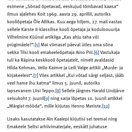
esimene „Sõnad õpetavad, eeskujud tõmbavad kaasa“
ilmus ajalehes Koit 1969. aasta 29. aprillil, autoriks
kooliõpetaja Õie Allikas. Kuu aega hiljem, 27. mail vastas
sellele Karste 8-klassilise kooli õpetaja ja koduloouurija
Vilhelmine Küünal artikliga „Kas ahju taha või
prügimäele?“.
[5]
Mai viimasel päeval ütles oma sõna
sekka Tilsi kooli emakeeleõpetaja Aino Prii.
[6]
Vastukaja
tuli ka Räpina keskkooli õpetajatelt, nimelt avaldasid
Hilda Kehman, Vello Kaimre ja Leili Valge artikli „Murde- ja
kirjakeelest“.
[7]
Viies artikkel „Kui võtad särgi seljast, jääb
veel hame ihu katma“ ilmus 5. juunil, autoriks
lapsevanem Liisi Teppo.
[8]
Sellele järgnes Harald Lindjärve
seisukoht 7. juunil
[9]
ning sarja lõpetas 10. juunil artikkel
„Märgist mööda“, mille kirjutas Henno Meriste.
[10]
Lisaks kasutatakse Ain Kaalepi kirjutisi sel teemal ning
Emakeele Seltsi arhiivimaterjale, eeskätt juhatuse