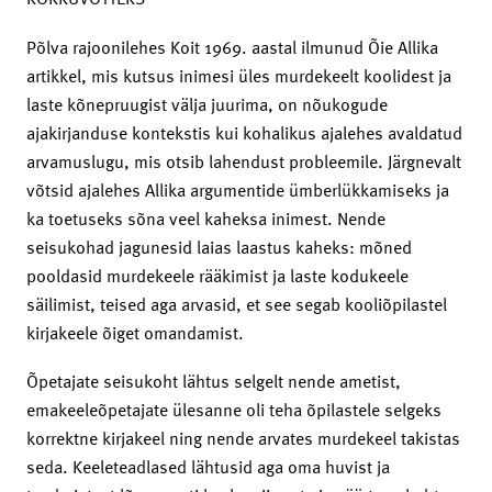
Põlva rajoonilehes Koit 1969. aastal ilmunud Õie Allika
artikkel, mis kutsus inimesi üles murdekeelt koolidest ja
laste kõnepruugist välja juurima, on nõukogude
ajakirjanduse kontekstis kui kohalikus ajalehes avaldatud
arvamuslugu, mis otsib lahendust probleemile. Järgnevalt
võtsid ajalehes Allika argumentide ümberlükkamiseks ja
ka toetuseks sõna veel kaheksa inimest. Nende
seisukohad jagunesid laias laastus kaheks: mõned
pooldasid murdekeele rääkimist ja laste kodukeele
säilimist, teised aga arvasid, et see segab kooliõpilastel
kirjakeele õiget omandamist.
Õpetajate seisukoht lähtus selgelt nende ametist,
emakeeleõpetajate ülesanne oli teha õpilastele selgeks
korrektne kirjakeel ning nende arvates murdekeel takistas
seda. Keeleteadlased lähtusid aga oma huvist ja