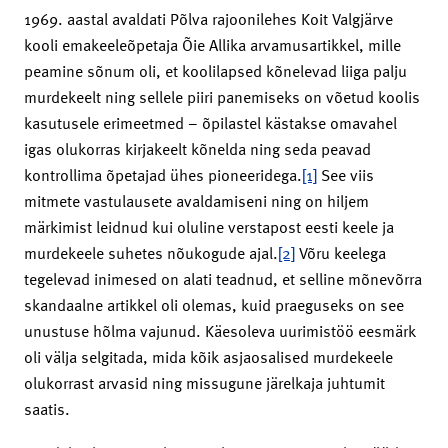
1969. aastal avaldati Põlva rajoonilehes Koit Valgjärve
kooli emakeeleõpetaja Õie Allika arvamusartikkel, mille
peamine sõnum oli, et koolilapsed kõnelevad liiga palju
murdekeelt ning sellele piiri panemiseks on võetud koolis
kasutusele erimeetmed – õpilastel kästakse omavahel
igas olukorras kirjakeelt kõnelda ning seda peavad
kontrollima õpetajad ühes pioneeridega.
[1]
See viis
mitmete vastulausete avaldamiseni ning on hiljem
märkimist leidnud kui oluline verstapost eesti keele ja
murdekeele suhetes nõukogude ajal.
[2]
Võru keelega
tegelevad inimesed on alati teadnud, et selline mõnevõrra
skandaalne artikkel oli olemas, kuid praeguseks on see
unustuse hõlma vajunud. Käesoleva uurimistöö eesmärk
oli välja selgitada, mida kõik asjaosalised murdekeele
olukorrast arvasid ning missugune järelkaja juhtumit
saatis.