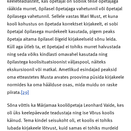
keeleteadlastelt, kas õpetajal on sobilik teise õpetajaga
rääkida murret, õpilasel õpetajaga vahetunnil või õpetajal
õpilasega vahe­tunnil. Sellele vastas Mari Must, et kuna
kooli kohustus on õpetada korrektset kirjakeelt, ei sobi
õpetajal õpilasega murdekeelt kasutada, pigem peaks
õpetaja aitama õpilasel õigeid kirjakeelseid sõnu leida.
Küll aga ütleb ta, et õpetajad ei tohiks murret halvustada
ning seda võiks kindlasti omavahel kasutada ning
õpilastega koolisituatsioonist väljaspool, näiteks
ekskursioonil või matkal. Ametlikud esindajad peaksid
oma etteastetes Musta arvates proovima püsida kirjakeele
normides ka oma häälduse osas, mida muidu on raske
piirata.
[29]
Sõna võttis ka Märjamaa kooliõpetaja Leonhard Vaide, kes
oli üks keelepäevade teadustaja ning ise Võrus koolis
käinud. Tema kindel seisukoht oli, et koolis ei tohiks
lubada kirjakeele lõtvust, kuid samas ei tohiks murdeid