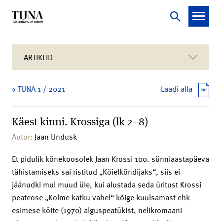
ARTIKLID
« TUNA 1 / 2021
Laadi alla
Käest kinni. Krossiga (lk 2–8)
Autor:
Jaan Undusk
Et pidulik kõnekoosolek Jaan Krossi 100. sünniaastapäeva
tähistamiseks sai ristitud „Köielkõndijaks“, siis ei
jäänudki mul muud üle, kui alustada seda üritust Krossi
peateose „Kolme katku vahel“ kõige kuulsamast ehk
esimese köite (1970) alguspeatükist, nelikromaani