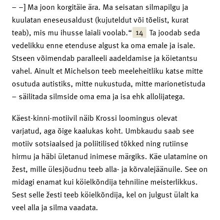
– –] Ma joon korgitäie ära. Ma seisatan silmapilgu ja
kuulatan eneseusaldust (kujuteldut või tõelist, kurat
14
teab), mis mu ihusse laiali voolab.“
Ta joodab seda
vedelikku enne etenduse algust ka oma emale ja isale.
Stseen võimendab paralleeli aadeldamise ja köietantsu
vahel. Ainult et Michelson teeb meeleheitliku katse mitte
osutuda autistiks, mitte nukustuda, mitte marionetistuda
– säilitada silmside oma ema ja isa ehk allolijatega.
Käest-kinni-motiivil näib Krossi loomingus olevat
varjatud, aga õige kaalukas koht. Umbkaudu saab see
motiiv sotsiaalsed ja poliitilised tõkked ning rutiinse
hirmu ja häbi ületanud inimese märgiks. Käe ulatamine on
žest, mille ülesjõudnu teeb alla- ja kõrvalejäänuile. See on
midagi enamat kui köielkõndija tehniline meisterlikkus.
Sest selle žesti teeb köielkõndija, kel on julgust ülalt ka
veel alla ja silma vaadata.