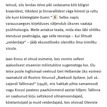
teinud, siis lendas teine piki sedasama köit kõigist
kraavidest, tiikidest ja linnavallidest väga kiiresti ja ruttu
6
üle kuni köietegijate-õueni.“
Selles napis
varauusaegses kirjelduses väljendub üksnes vaataja
psühholoogia. Meile antakse teada, mida elas läbi ohtliku
etenduse pealtnägija, aga selle teostaja – kui lihtsalt
„veiderdaja“ – jääb eksootiliseks olendiks ilma inimliku
sisuta.
Jaan Kross ei olnud esimene, kes vormis sellest
ajaloolisest stseenist mõistukõne sugemetega loo. Elu
teise poole Inglismaal veetnud Gert Helbemäe üks esimesi
raamatuid oli Rootsis ilmunud „Raekooli õpilane. Jutt 16.
sajandi Tallinnast“ (1948), mis hakkab pihta samamoodi
nagu Krossi peateos paarkümmend aastat hiljem: Tallinna
on saabunud kirju seltskond silmamoondajaid,
köietantsijaid ja muid veiderdajaid, kes otsivad Oleviste