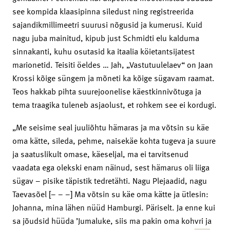
see kompida klaasipinna siledust ning registreerida
sajandikmillimeetri suurusi nõgusid ja kumerusi. Kuid
nagu juba mainitud, kipub just Schmidti elu kalduma
sinnakanti, kuhu osutasid ka itaalia köietantsijatest
marionetid. Teisiti öeldes … Jah, „Vastutuulelaev“ on Jaan
Krossi kõige süngem ja mõneti ka kõige sügavam raamat.
Teos hakkab pihta suurejoonelise käestkinnivõtuga ja
tema traagika tuleneb asjaolust, et rohkem see ei kordugi.
„Me seisime seal juuliõhtu hämaras ja ma võtsin su käe
oma kätte, sileda, pehme, naisekäe kohta tugeva ja suure
ja saatuslikult omase, käeseljal, ma ei tarvitsenud
vaadata ega olekski enam näinud, sest hämarus oli liiga
sügav – pisike täpistik tedretähti. Nagu Plejaadid, nagu
Taevasõel [– – –] Ma võtsin su käe oma kätte ja ütlesin:
Johanna, mina lähen nüüd Hamburgi. Päriselt. Ja enne kui
sa jõudsid hüüda ’Jumaluke, siis ma pakin oma kohvri ja