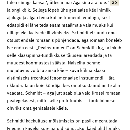
20
tulen sinuga kaasa!’, ütlesin ma: Aga sina ära tule.“
Ja ongi kõik. Sellega lõpeb ühe geniaalse käe inimlik
ajalugu ja algab tema kui instrumendi edulugu, sest
edaspidi ei lähe teda enam maailmale vaja muuks kui
ülitäpseks läätsede lihvimiseks. Schmidt ei suuda oma
otsust endale romaanis põhjendada, aga romaan kõneleb
ise enda eest. „Peainstrument“ on Schmidti kirg, ta ihkab
selle klaasipinna-tundlikkuse täiuseni arendada ja ta
muudest koormustest säästa. Naiseihu pehme
muljutavus võib ta ainsa käe – kõva külma klaasi
aistimiseks treenitud fenomenaalse instrumendi – ära
rikkuda. Ta on köielkõndija, kes on otsustanud mitte alla
vaadata. Schmidt – aga jutt saab olla vaid Krossi romaani
peategelasest, mitte selle prototüübist – toob inimese
ohvriks oma geniaalsele käele.
Schmidti käekultuse mõistmiseks on paslik meenutada
Friedrich Engelsi surematuid sõnu. „Kui käed olid lõpuks