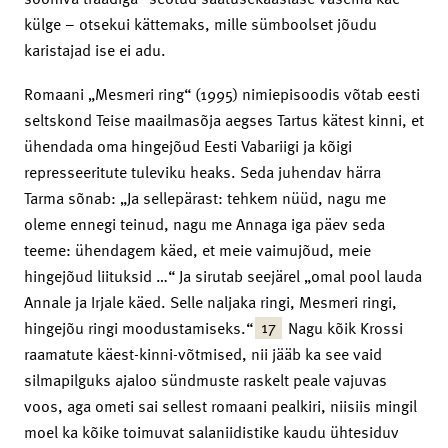
külge – otsekui kättemaks, mille sümboolset jõudu
karistajad ise ei adu.
Romaani „Mesmeri ring“ (1995) nimiepisoodis võtab eesti
seltskond Teise maailmasõja aegses Tartus kätest kinni, et
ühendada oma hingejõud Eesti Vabariigi ja kõigi
represseeritute tuleviku heaks. Seda juhendav härra
Tarma sõnab: „Ja sellepärast: tehkem nüüd, nagu me
oleme ennegi teinud, nagu me Annaga iga päev seda
teeme: ühendagem käed, et meie vaimujõud, meie
hingejõud liituksid …“ Ja sirutab seejärel „omal pool lauda
Annale ja Irjale käed. Selle naljaka ringi, Mesmeri ringi,
17
hingejõu ringi moodustamiseks.“
Nagu kõik Krossi
raamatute käest-kinni-võtmised, nii jääb ka see vaid
silmapilguks ajaloo sündmuste raskelt peale vajuvas
voos, aga ometi sai sellest romaani pealkiri, niisiis mingil
moel ka kõike toimuvat salaniidistike kaudu ühtesiduv