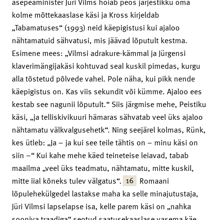
asepeaminister Jüri Vilms hoiab peos järjestikku oma
kolme mõttekaaslase käsi ja Kross kirjeldab
„Tabamatuses“ (1993) neid käepigistusi kui ajaloo
nähtamatuid sähvatusi, mis jäävad lõputult kestma.
Esimene mees: „Vilmsi adrakure-kämmal ja Jürgensi
klaverimängijakäsi kohtuvad seal kuskil pimedas, kurgu
alla tõstetud põlvede vahel. Pole näha, kui pikk nende
käepigistus on. Kas viis sekundit või kümme. Ajaloo ees
kestab see nagunii lõputult.“ Siis järgmise mehe, Peistiku
käsi, „ja telliskivikuuri hämaras sähvatab veel üks ajaloo
nähtamatu välkvalgusehetk“. Ning seejärel kolmas, Rünk,
kes ütleb: „Ja – ja kui see teile tähtis on – minu käsi on
siin –“ Kui kahe mehe käed teineteise leiavad, tabab
maailma „veel üks teadmatu, nähtamatu, mitte kuskil,
16
mitte iial kõneks tulev välgatus“.
Romaani
lõpulehekülgedel lastakse maha ka selle minajutustaja,
Jüri Vilmsi lapselapse isa, kelle parem käsi on „nahka
sooniva traadiga“ seotud saatusekaaslase vasema käe