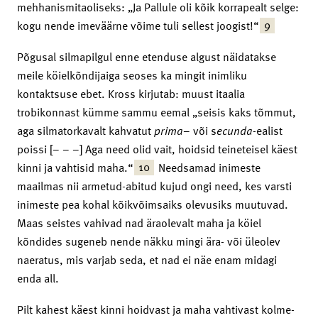
mehhanismitaoliseks: „Ja Pallule oli kõik korrapealt selge:
9
kogu nende imeväärne võime tuli sellest joogist!“
Põgusal silmapilgul enne etenduse algust näidatakse
meile köielkõndijaiga seoses ka mingit inimliku
kontaktsuse ebet. Kross kirjutab: muust itaalia
trobikonnast kümme sammu eemal „seisis kaks tõmmut,
aga silmatorkavalt kahvatut
prima
– või s
ecunda
-ealist
poissi [– – –] Aga need olid vait, hoidsid teineteisel käest
10
kinni ja vahtisid maha.“
Needsamad inimeste
maailmas nii armetud-abitud kujud ongi need, kes varsti
inimeste pea kohal kõikvõimsaiks olevusiks muutuvad.
Maas seistes vahivad nad äraolevalt maha ja köiel
kõndides sugeneb nende näkku mingi ära- või üleolev
naeratus, mis varjab seda, et nad ei näe enam midagi
enda all.
Pilt kahest käest kinni hoidvast ja maha vahtivast kolme-