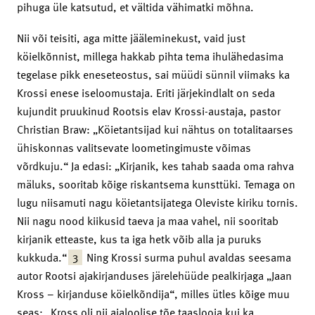
pihuga üle katsutud, et vältida vähimatki mõhna.
Nii või teisiti, aga mitte jääleminekust, vaid just
köielkõnnist, millega hakkab pihta tema ihulähedasima
tegelase pikk eneseteostus, sai müüdi sünnil viimaks ka
Krossi enese iseloomustaja. Eriti järjekindlalt on seda
kujundit pruukinud Rootsis elav Krossi-austaja, pastor
Christian Braw: „Köietantsijad kui nähtus on totalitaarses
ühiskonnas valitsevate loometingimuste võimas
võrdkuju.“ Ja edasi: „Kirjanik, kes tahab saada oma rahva
mäluks, sooritab kõige riskantsema kunsttüki. Temaga on
lugu niisamuti nagu köietantsijatega Oleviste kiriku tornis.
Nii nagu nood kiikusid taeva ja maa vahel, nii sooritab
kirjanik etteaste, kus ta iga hetk võib alla ja puruks
3
kukkuda.“
Ning Krossi surma puhul avaldas seesama
autor Rootsi ajakirjanduses järelehüüde pealkirjaga „Jaan
Kross – kirjanduse köielkõndija“, milles ütles kõige muu
seas: „Kross oli nii ajaloolise tõe taaslooja kui ka