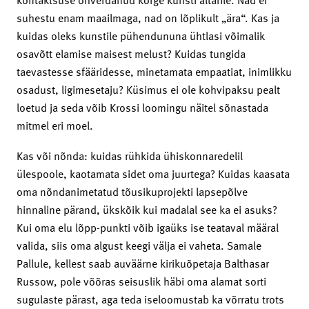
suhestu enam maailmaga, nad on lõplikult „ära“. Kas ja
kuidas oleks kunstile pühendununa ühtlasi võimalik
osavõtt elamise maisest melust? Kuidas tungida
taevastesse sfääridesse, minetamata empaatiat, inimlikku
osadust, ligimesetaju? Küsimus ei ole kohvipaksu pealt
loetud ja seda võib Krossi loomingu näitel sõnastada
mitmel eri moel.
Kas või nõnda: kuidas rühkida ühiskonnaredelil
ülespoole, kaotamata sidet oma juurtega? Kuidas kaasata
oma nõndanimetatud tõusikuprojekti lapsepõlve
hinnaline pärand, ükskõik kui madalal see ka ei asuks?
Kui oma elu lõpp-punkti võib igaüks ise teataval määral
valida, siis oma algust keegi välja ei vaheta. Samale
Pallule, kellest saab auväärne kirikuõpetaja Balthasar
Russow, pole võõras seisuslik häbi oma alamat sorti
sugulaste pärast, aga teda iseloomustab ka võrratu trots