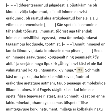
[– – –] diferentseerunud jalgadest ja püstikäimine oli
kindlalt välja kujunenud, siis oli inimene ahvist
eraldunud, oli rajatud alus artikuleeritud kõnele ja aju
võimsale arenemisele [– – –] Käe spetsialiseerumine
tähendab tööriista ilmumist, tööriist aga tähendab
inimese spetsiifilist tegevust, tema ümberkujundavat
tagasimõju loodusele, tootmist. [– – –] Ainult inimesel on
korda läinud vajutada loodusele oma pitser [– – –] Seda
on inimene saavutanud kõigepealt ning peamiselt
käe
abil.“ Ja seejärel nagu lipukiri: „Ühegi ahvi käsi ei ole iial
21
valmistanud kõige lihtsamatki kivinuga.“
Schmidti
käsi on aga ka juba inimkäe mõõtkavas jõudnud
erakordse aretatuse astmeni, tajub peaaegu et molekulide
liikumist aines. Kui Engels räägib käest kui inimese
spetsiifilise tegevuse riistast, siis Schmidti käest on enne
lahkuminekut Johannaga saamas ülispetsiifilise
inimtegevuse kõrk instrument, millega ei kõlbakski nagu