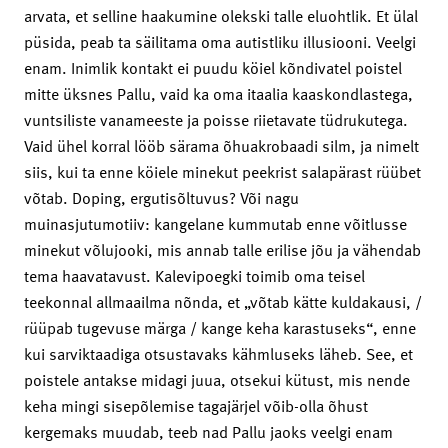
arvata, et selline haakumine olekski talle eluohtlik. Et ülal
püsida, peab ta säilitama oma autistliku illusiooni. Veelgi
enam. Inimlik kontakt ei puudu köiel kõndivatel poistel
mitte üksnes Pallu, vaid ka oma itaalia kaaskondlastega,
vuntsiliste vanameeste ja poisse riietavate tüdrukutega.
Vaid ühel korral lööb särama õhuakrobaadi silm, ja nimelt
siis, kui ta enne köiele minekut peekrist salapärast rüübet
võtab. Doping, ergutisõltuvus? Või nagu
muinasjutumotiiv: kangelane kummutab enne võitlusse
minekut võlujooki, mis annab talle erilise jõu ja vähendab
tema haavatavust. Kalevipoegki toimib oma teisel
teekonnal allmaailma nõnda, et „võtab kätte kuldakausi, /
rüüpab tugevuse märga / kange keha karastuseks“, enne
kui sarviktaadiga otsustavaks kähmluseks läheb. See, et
poistele antakse midagi juua, otsekui kütust, mis nende
keha mingi sisepõlemise tagajärjel võib-olla õhust
kergemaks muudab, teeb nad Pallu jaoks veelgi enam