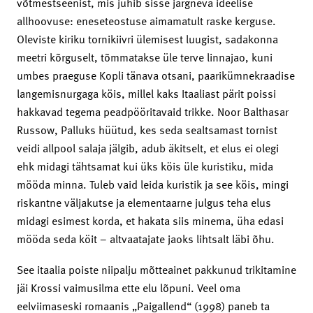
võtmestseenist, mis juhib sisse järgneva ideelise
allhoovuse: eneseteostuse aimamatult raske kerguse.
Oleviste kiriku tornikiivri ülemisest luugist, sadakonna
meetri kõrguselt, tõmmatakse üle terve linnajao, kuni
umbes praeguse Kopli tänava otsani, paarikümnekraadise
langemisnurgaga köis, millel kaks Itaaliast pärit poissi
hakkavad tegema peadpööritavaid trikke. Noor Balthasar
Russow, Palluks hüütud, kes seda sealtsamast tornist
veidi allpool salaja jälgib, adub äkitselt, et elus ei olegi
ehk midagi tähtsamat kui üks köis üle kuristiku, mida
mööda minna. Tuleb vaid leida kuristik ja see köis, mingi
riskantne väljakutse ja elementaarne julgus teha elus
midagi esimest korda, et hakata siis minema, üha edasi
mööda seda köit – altvaatajate jaoks lihtsalt läbi õhu.
See itaalia poiste niipalju mõtteainet pakkunud trikitamine
jäi Krossi vaimusilma ette elu lõpuni. Veel oma
eelviimaseski romaanis „Paigallend“ (1998) paneb ta