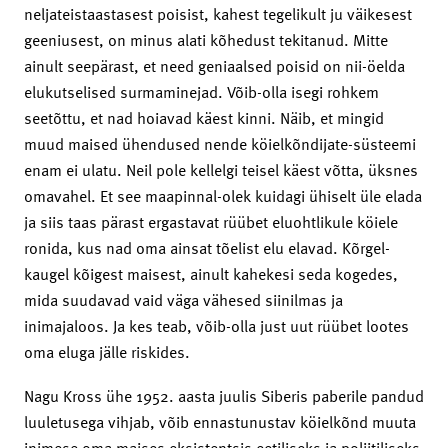
neljateistaastasest poisist, kahest tegelikult ju väikesest
geeniusest, on minus alati kõhedust tekitanud. Mitte
ainult seepärast, et need geniaalsed poisid on nii-öelda
elukutselised surmaminejad. Võib-olla isegi rohkem
seetõttu, et nad hoiavad käest kinni. Näib, et mingid
muud maised ühendused nende köielkõndijate-süsteemi
enam ei ulatu. Neil pole kellelgi teisel käest võtta, üksnes
omavahel. Et see maapinnal-olek kuidagi ühiselt üle elada
ja siis taas pärast ergastavat rüübet eluohtlikule köiele
ronida, kus nad oma ainsat tõelist elu elavad. Kõrgel-
kaugel kõigest maisest, ainult kahekesi seda kogedes,
mida suudavad vaid väga vähesed siinilmas ja
inimajaloos. Ja kes teab, võib-olla just uut rüübet lootes
oma eluga jälle riskides.
Nagu Kross ühe 1952. aasta juulis Siberis paberile pandud
luuletusega vihjab, võib ennastunustav köielkõnd muuta
inimese oma maises eksistentsis eetiliseks ja poliitiliseks