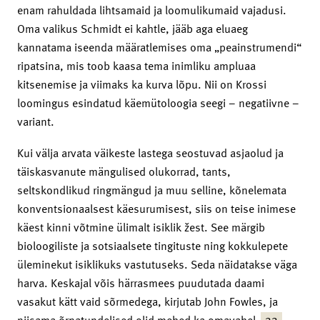
enam rahuldada lihtsamaid ja loomulikumaid vajadusi.
Oma valikus Schmidt ei kahtle, jääb aga eluaeg
kannatama iseenda määratlemises oma „peainstrumendi“
ripatsina, mis toob kaasa tema inimliku ampluaa
kitsenemise ja viimaks ka kurva lõpu. Nii on Krossi
loomingus esindatud käemütoloogia seegi – negatiivne –
variant.
Kui välja arvata väikeste lastega seostuvad asjaolud ja
täiskasvanute mängulised olukorrad, tants,
seltskondlikud ringmängud ja muu selline, kõnelemata
konventsionaalsest käesurumisest, siis on teise inimese
käest kinni võtmine ülimalt isiklik žest. See märgib
bioloogiliste ja sotsiaalsete tingituste ning kokkulepete
üleminekut isiklikuks vastutuseks. Seda näidatakse väga
harva. Keskajal võis härrasmees puudutada daami
vasakut kätt vaid sõrmedega, kirjutab John Fowles, ja
22
niisama õrnatundelised olid mehed ka omavahel.