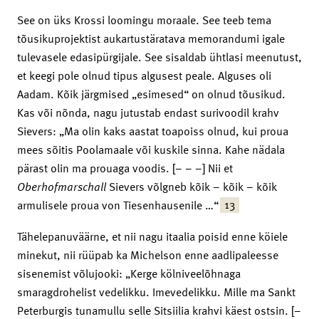
See on üks Krossi loomingu moraale. See teeb tema
tõusikuprojektist aukartustäratava memorandumi igale
tulevasele edasipürgijale. See sisaldab ühtlasi meenutust,
et keegi pole olnud tipus algusest peale. Alguses oli
Aadam. Kõik järgmised „esimesed“ on olnud tõusikud.
Kas või nõnda, nagu jutustab endast surivoodil krahv
Sievers: „Ma olin kaks aastat toapoiss olnud, kui proua
mees sõitis Poolamaale või kuskile sinna. Kahe nädala
pärast olin ma prouaga voodis. [– – –] Nii et
Oberhofmarschall
Sievers võlgneb kõik – kõik – kõik
13
armulisele proua von Tiesenhausenile …“
Tähelepanuväärne, et nii nagu itaalia poisid enne köiele
minekut, nii rüüpab ka Michelson enne aadlipaleesse
sisenemist võlujooki: „Kerge kölniveelõhnaga
smaragdrohelist vedelikku. Imevedelikku. Mille ma Sankt
Peterburgis tunamullu selle Sitsiilia krahvi käest ostsin. [–