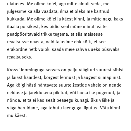
ulatuses. Me olime köiel, aga mitte ainult seda, me
julgesime ka alla vaadata, ilma et oleksime kartnud
kukkuda. Me olime köiel ja käest kinni, ja mitte nagu kaks
itaalia poisikest, kes pidid seal mõne minuti vältel
peadpööritavaid trikke tegema, et siis maisesse
reaalsusse naasta, vaid tajusime ehk kõik, et see
erakordne hetk võibki saada meie rahva uueks püsivaks
reaalsuseks.
Krossi loominguga seoses on palju räägitud suurest sihist
ja laiast haardest, kõrgest lennust ja kaugest silmapiirist.
Aga kõigi hästi nähtavate suurte žestide vahele on nende
eelduse ja järeldusena pikitud, või lausa ise pugenud, ja
nõnda, et ta ei kao sealt peaaegu kunagi, üks väike ja
väga haruldane, aga tohutu laenguga liigutus. Võta kinni
mu käest.