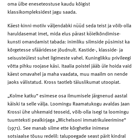
oma ülbe eneseteostuse kaudu kõigist
klassikompleksidest jagu saada.
Käest-kinni-motiiv väljendabki nüüd seda teist ja võib-olla
haruldasemat imet, mida elus pärast köielkõndimise-
kunsti omandamist tabada: inimliku silmside püsimist ka
kõrgetesse sfääridesse jõudnult. Kastide-, klasside- ja
seisusteülest suhet ligimeste vahel. Kuninglikku privileegi
võtta pihku roojase käsi. Itaalia poistel jääb üle hoida vaid
käest omavahel ja maha vaadata, muu maailm on nende
jaoks välistatud. Kross taotleb täiuslikumat utoopiat.
„Kolme katku“ esimese osa ilmumisele järgnenud aastal
käiski ta selle välja. Loomingu Raamatukogu avaldas Jaan
Krossi ühe uhkemaid teoseid, võib-olla isegi ta loomingu
tuumteksti pealkirjaga „Michelsoni immatrikuleerimine“
(1971). See manab silme ette kõrghetke inimese
sotsiaalse tõusu redelil: talupoegade seast pärit kindral