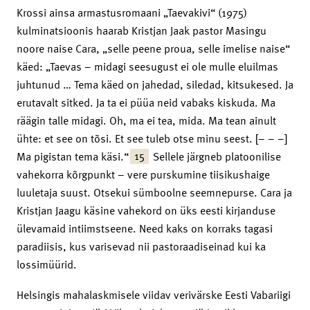
Krossi ainsa armastusromaani „Taevakivi“ (1975)
kulminatsioonis haarab Kristjan Jaak pastor Masingu
noore naise Cara, „selle peene proua, selle imelise naise“
käed: „Taevas – midagi seesugust ei ole mulle eluilmas
juhtunud … Tema käed on jahedad, siledad, kitsukesed. Ja
erutavalt sitked. Ja ta ei püüa neid vabaks kiskuda. Ma
räägin talle midagi. Oh, ma ei tea, mida. Ma tean ainult
ühte: et see on tõsi. Et see tuleb otse minu seest. [– – –]
15
Ma pigistan tema käsi.“
Sellele järgneb platoonilise
vahekorra kõrgpunkt – vere purskumine tiisikushaige
luuletaja suust. Otsekui sümboolne seemnepurse. Cara ja
Kristjan Jaagu käsine vahekord on üks eesti kirjanduse
ülevamaid intiimstseene. Need kaks on korraks tagasi
paradiisis, kus varisevad nii pastoraadiseinad kui ka
lossimüürid.
Helsingis mahalaskmisele viidav verivärske Eesti Vabariigi