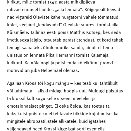
kirikut, mille tornist 1547. aasta mihklipäeva
rahvaetendusel lauldes „alla lennata“. Kõigepealt teevad
nad vigureid Oleviste kahe nurgatorni vahele tõmmatud
köiel, seejärel „lendavadki“ Oleviste suurest tornist alla
Köismäele. Tallinna eesti poiss Matthis Kotsep, kes seda
imetlusega jälgib, otsustab pärast etendust, et kord tahab
temagi sääraseks õhulenduriks saada, ainult et tema
unistus on lennata Pika Hermanni tornist Kalamaja
kirikuni. Ka nõiajoogi ja poisi enda köielkõnni-proovi
motiivid on juba Helbemäel olemas.
Aga Jaan Kross tõi kogu mängu – kes teab kui tahtlikult
või tahtmata – siiski midagi hoopis uut. Muidugi paisutas
ta krossilikult kogu selle stseeni meelelist ja
emotsionaalset pinget. Ei oska öelda, kas toetus ta
kaksikuist poiste köiel tehtavate trikkide kujutamisel ka
mingitele akrobaatilistele allikatele, kuid igatahes
väljendavad need Krossi kirge igat sorti esemelis-