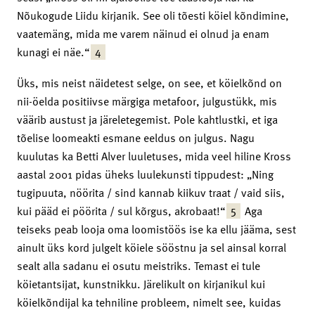
Nõukogude Liidu kirjanik. See oli tõesti köiel kõndimine,
vaatemäng, mida me varem näinud ei olnud ja enam
4
kunagi ei näe.“
Üks, mis neist näidetest selge, on see, et köielkõnd on
nii-öelda positiivse märgiga metafoor, julgustükk, mis
väärib austust ja järeletegemist. Pole kahtlustki, et iga
tõelise loomeakti esmane eeldus on julgus. Nagu
kuulutas ka Betti Alver luuletuses, mida veel hiline Kross
aastal 2001 pidas üheks luulekunsti tippudest: „Ning
tugipuuta, nöörita / sind kannab kiikuv traat / vaid siis,
5
kui pääd ei pöörita / sul kõrgus, akrobaat!“
Aga
teiseks peab looja oma loomistöös ise ka ellu jääma, sest
ainult üks kord julgelt köiele sööstnu ja sel ainsal korral
sealt alla sadanu ei osutu meistriks. Temast ei tule
köietantsijat, kunstnikku. Järelikult on kirjanikul kui
köielkõndijal ka tehniline probleem, nimelt see, kuidas