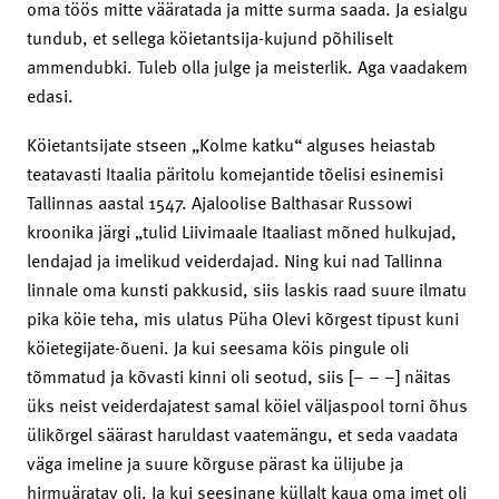
oma töös mitte vääratada ja mitte surma saada. Ja esialgu
tundub, et sellega köietantsija-kujund põhiliselt
ammendubki. Tuleb olla julge ja meisterlik. Aga vaadakem
edasi.
Köietantsijate stseen „Kolme katku“ alguses heiastab
teatavasti Itaalia päritolu komejantide tõelisi esinemisi
Tallinnas aastal 1547. Ajaloolise Balthasar Russowi
kroonika järgi „tulid Liivimaale Itaaliast mõned hulkujad,
lendajad ja imelikud veiderdajad. Ning kui nad Tallinna
linnale oma kunsti pakkusid, siis laskis raad suure ilmatu
pika köie teha, mis ulatus Püha Olevi kõrgest tipust kuni
köietegijate-õueni. Ja kui seesama köis pingule oli
tõmmatud ja kõvasti kinni oli seotud, siis [– – –] näitas
üks neist veiderdajatest samal köiel väljaspool torni õhus
ülikõrgel säärast haruldast vaatemängu, et seda vaadata
väga imeline ja suure kõrguse pärast ka ülijube ja
hirmuäratav oli. Ja kui seesinane küllalt kaua oma imet oli