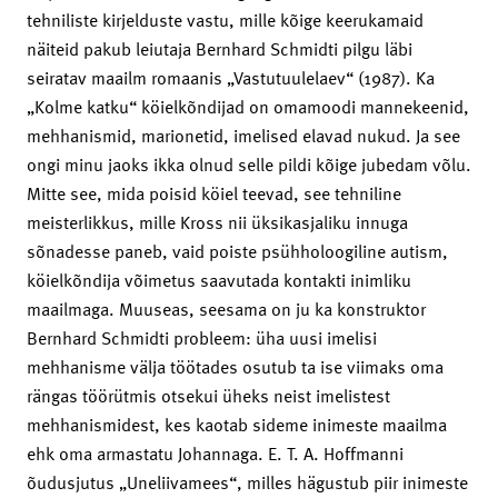
tehniliste kirjelduste vastu, mille kõige keerukamaid
näiteid pakub leiutaja Bernhard Schmidti pilgu läbi
seiratav maailm romaanis „Vastutuulelaev“ (1987). Ka
„Kolme katku“ köielkõndijad on omamoodi mannekeenid,
mehhanismid, marionetid, imelised elavad nukud. Ja see
ongi minu jaoks ikka olnud selle pildi kõige jubedam võlu.
Mitte see, mida poisid köiel teevad, see tehniline
meisterlikkus, mille Kross nii üksikasjaliku innuga
sõnadesse paneb, vaid poiste psühholoogiline autism,
köielkõndija võimetus saavutada kontakti inimliku
maailmaga. Muuseas, seesama on ju ka konstruktor
Bernhard Schmidti probleem: üha uusi imelisi
mehhanisme välja töötades osutub ta ise viimaks oma
rängas töörütmis otsekui üheks neist imelistest
mehhanismidest, kes kaotab sideme inimeste maailma
ehk oma armastatu Johannaga. E. T. A. Hoffmanni
õudusjutus „Uneliivamees“, milles hägustub piir inimeste