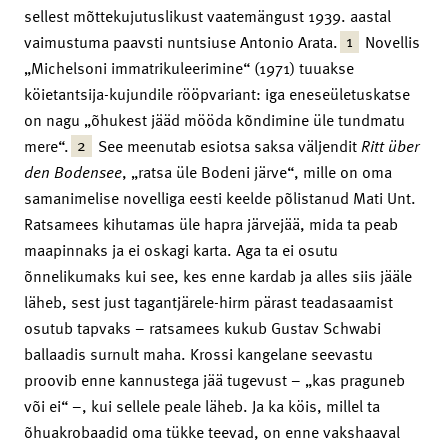
sellest mõttekujutuslikust vaatemängust 1939. aastal
1
vaimustuma paavsti nuntsiuse Antonio Arata.
Novellis
„Michelsoni immatrikuleerimine“ (1971) tuuakse
köietantsija-kujundile rööpvariant: iga eneseületuskatse
on nagu „õhukest jääd mööda kõndimine üle tundmatu
2
mere“.
See meenutab esiotsa saksa väljendit
Ritt über
den Bodensee
, „ratsa üle Bodeni järve“, mille on oma
samanimelise novelliga eesti keelde põlistanud Mati Unt.
Ratsamees kihutamas üle hapra järvejää, mida ta peab
maapinnaks ja ei oskagi karta. Aga ta ei osutu
õnnelikumaks kui see, kes enne kardab ja alles siis jääle
läheb, sest just tagantjärele-hirm pärast teadasaamist
osutub tapvaks – ratsamees kukub Gustav Schwabi
ballaadis surnult maha. Krossi kangelane seevastu
proovib enne kannustega jää tugevust – „kas praguneb
või ei“ –, kui sellele peale läheb. Ja ka köis, millel ta
õhuakrobaadid oma tükke teevad, on enne vakshaaval