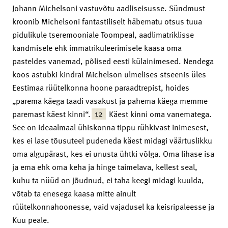
Johann Michelsoni vastuvõtu aadliseisusse. Sündmust
kroonib Michelsoni fantastiliselt häbematu otsus tuua
pidulikule tseremooniale Toompeal, aadlimatriklisse
kandmisele ehk immatrikuleerimisele kaasa oma
pasteldes vanemad, põlised eesti külainimesed. Nendega
koos astubki kindral Michelson ulmelises stseenis üles
Eestimaa rüütelkonna hoone paraadtrepist, hoides
„parema käega taadi vasakust ja pahema käega memme
12
paremast käest kinni“.
Käest kinni oma vanematega.
See on ideaalmaal ühiskonna tippu rühkivast inimesest,
kes ei lase tõusuteel pudeneda käest midagi väärtuslikku
oma algupärast, kes ei unusta ühtki võlga. Oma lihase isa
ja ema ehk oma keha ja hinge taimelava, kellest seal,
kuhu ta nüüd on jõudnud, ei taha keegi midagi kuulda,
võtab ta enesega kaasa mitte ainult
rüütelkonnahoonesse, vaid vajadusel ka keisripaleesse ja
Kuu peale.