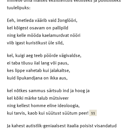
tuulelipuks:
Eeh, imetleda väärib vaid žonglööri,
kel kõigest osavam on pallipild
ning kelle mööda kaelamurdvat nööri
viib igast kuristikust üle sild,
kel, kuigi aeg teeb pöörde vägivaldse,
ei taba tõusu iial lang või paus,
kes lippe vahetab kui jalakaltse,
kuid lipukandjana on ikka aus,
kel nõtkes sammus särtsub ind ja hoog ja
kel kõiki märke talub mütsiveer
ning kellest homme eilne ideoloogia,
11
kui tarvis, kaob kui süütust süütum peer!
Ja kahest autistlik-geniaalsest itaalia poisist visandatud