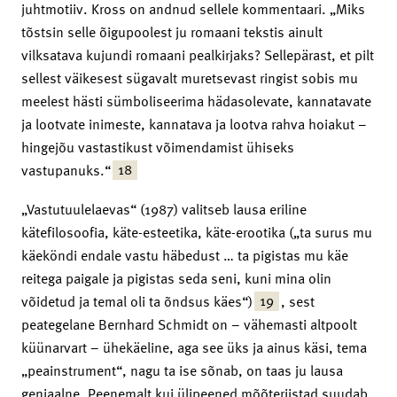
juhtmotiiv. Kross on andnud sellele kommentaari. „Miks
tõstsin selle õigupoolest ju romaani tekstis ainult
vilksatava kujundi romaani pealkirjaks? Sellepärast, et pilt
sellest väikesest sügavalt muretsevast ringist sobis mu
meelest hästi sümboliseerima hädasolevate, kannatavate
ja lootvate inimeste, kannatava ja lootva rahva hoiakut –
hingejõu vastastikust võimendamist ühiseks
18
vastupanuks.“
„Vastutuulelaevas“ (1987) valitseb lausa eriline
kätefilosoofia, käte-esteetika, käte-erootika („ta surus mu
käeköndi endale vastu häbedust … ta pigistas mu käe
reitega paigale ja pigistas seda seni, kuni mina olin
19
võidetud ja temal oli ta õndsus käes“)
, sest
peategelane Bernhard Schmidt on – vähemasti altpoolt
küünarvart – ühekäeline, aga see üks ja ainus käsi, tema
„peainstrument“, nagu ta ise sõnab, on taas ju lausa
geniaalne. Peenemalt kui ülipeened mõõteriistad suudab