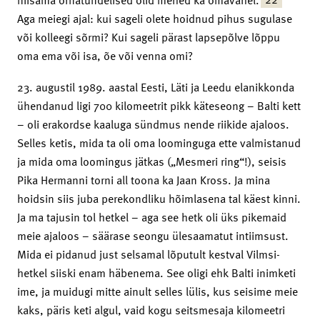
Aga meiegi ajal: kui sageli olete hoidnud pihus sugulase
või kolleegi sõrmi? Kui sageli pärast lapsepõlve lõppu
oma ema või isa, õe või venna omi?
23. augustil 1989. aastal Eesti, Läti ja Leedu elanikkonda
ühendanud ligi 700 kilomeetrit pikk käteseong – Balti kett
– oli erakordse kaaluga sündmus nende riikide ajaloos.
Selles ketis, mida ta oli oma loominguga ette valmistanud
ja mida oma loomingus jätkas („Mesmeri ring“!), seisis
Pika Hermanni torni all toona ka Jaan Kross. Ja mina
hoidsin siis juba perekondliku hõimlasena tal käest kinni.
Ja ma tajusin tol hetkel – aga see hetk oli üks pikemaid
meie ajaloos – säärase seongu ülesaamatut intiimsust.
Mida ei pidanud just selsamal lõputult kestval Vilmsi-
hetkel siiski enam häbenema. See oligi ehk Balti inimketi
ime, ja muidugi mitte ainult selles lülis, kus seisime meie
kaks, päris keti algul, vaid kogu seitsmesaja kilomeetri