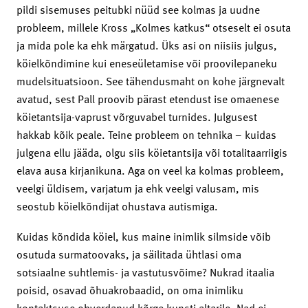
pildi sisemuses peitubki nüüd see kolmas ja uudne
probleem, millele Kross „Kolmes katkus“ otseselt ei osuta
ja mida pole ka ehk märgatud. Üks asi on niisiis julgus,
köielkõndimine kui eneseületamise või proovilepaneku
mudelsituatsioon. See tähendusmaht on kohe järgnevalt
avatud, sest Pall proovib pärast etendust ise omaenese
köietantsija-vaprust võrguvabel turnides. Julgusest
hakkab kõik peale. Teine probleem on tehnika – kuidas
julgena ellu jääda, olgu siis köietantsija või totalitaarriigis
elava ausa kirjanikuna. Aga on veel ka kolmas probleem,
veelgi üldisem, varjatum ja ehk veelgi valusam, mis
seostub köielkõndijat ohustava autismiga.
Kuidas kõndida köiel, kus maine inimlik silmside võib
osutuda surmatoovaks, ja säilitada ühtlasi oma
sotsiaalne suhtlemis- ja vastutusvõime? Nukrad itaalia
poisid, osavad õhuakrobaadid, on oma inimliku
kontaktsuse ohverdanud kõrge kunsti altarile. Nad ei