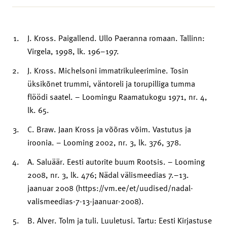
J. Kross. Paigallend. Ullo Paeranna romaan. Tallinn:
Virgela, 1998, lk. 196–197.
J. Kross. Michelsoni immatrikuleerimine. Tosin
üksikõnet trummi, väntoreli ja torupilliga tumma
flöödi saatel. – Loomingu Raamatukogu 1971, nr. 4,
lk. 65.
C. Braw. Jaan Kross ja võõras võim. Vastutus ja
iroonia. – Looming 2002, nr. 3, lk. 376, 378.
A. Saluäär. Eesti autorite buum Rootsis. – Looming
2008, nr. 3, lk. 476; Nädal välismeedias 7.–13.
jaanuar 2008 (https://vm.ee/et/uudised/nadal-
valismeedias-7-13-jaanuar-2008).
B. Alver. Tolm ja tuli. Luuletusi. Tartu: Eesti Kirjastuse