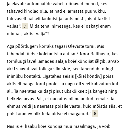
ja elavate automaatide vahel, nõuavad mehed, kes
tahavad kindlad olla, et nad ei armasta puunukku,
tulevaselt naiselt laulmist ja tantsimist „pisut taktist
7
väljas“.
Mida teha inimesega, kes ei oskagi enam
minna „taktist välja“?
Aga pöördugem korraks tagasi Oleviste torni. Mis
tähendab üldse köietantsija autism? Noor Balthasar, kes
torniluugi lävel lamades salaja köielkõndijat jälgib, arvab
äkki saavutavat tollega silmside, see tähendab, mingi
inimliku kontakti: „Igatahes seisis [köiel kõndiv] poiss
äkitselt näoga torni poole. Ta nägu oli veel kahvatum kui
all. Ta naeratas kuidagi pisut ükskõikselt ja kangelt ning
hetkeks arvas Pall, et naeratus oli määratud temale. Ta
ehmus veidi ja naeratas poisile vastu, kuid mõistis siis, et
8
poisi äraolev pilk teda üldse ei märganud.“
Niisiis ei haaku köielkõndija muu maailmaga, ja võib