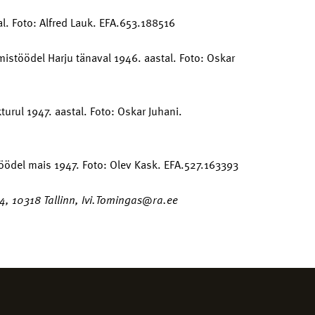
l. Foto: Alfred Lauk. EFA.653.188516
stöödel Harju tänaval 1946. aastal. Foto: Oskar
urul 1947. aastal. Foto: Oskar Juhani.
öödel mais 1947. Foto: Olev Kask. EFA.527.163393
 84, 10318 Tallinn, Ivi.Tomingas@ra.ee