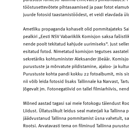
tööstusettevõtete pihtasaamised ja paar fotot elamutest
juurde fotosid taastamistöödest, et veidi elavdada ü
Ametliku propaganda kohaselt olid pommitajateks Sak
pealkiri „Eesti NSV Vabariiklik Komisjon saksa fašistl
nende poolt tekitatud kahjude uurimiseks“. Just sell
esitatud fotod. Nimetatud komisjon tegutses aastate
sekretäriks kohtuminister Aleksander Jõeäär. Komisjo
purustuste ja mõrvatute pildistamine, ajaloo- ja kult
Purustuste kohta pandi kokku 22 fotoalbumit, mis sisa
nii võib leida fotosid lisaks Tallinnale ka Narvast, Tart
Jõgevalt jm. Fotonegatiivid on tallel filmiarhiivis, nen
Mõned aastad tagasi sai meie fotokogu täiendust Roots
Liidust. Üllatuslikult leidus seal materjali ka Tallin
jäädvustanud Tallinna pommitamist üsna vahetult, sa
Rootsi. Arvatavasti tema on filminud Tallinna purustus