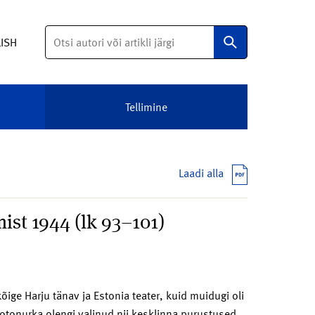
Otsi
LISH
Tellimine
Laadi alla
ist 1944 (lk 93–101)
ge Harju tänav ja Estonia teater, kuid muidugi oli
Fotonurka olengi valinud nii kesklinna purustused,