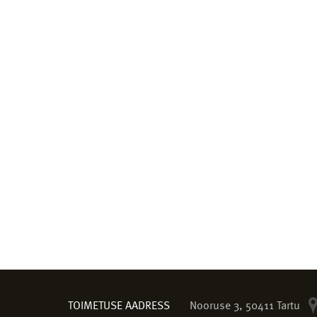
TOIMETUSE AADRESS
Nooruse 3, 50411 Tartu