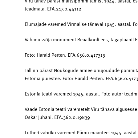
Viru tänav pärast märtsipommitamist 1944. aastal, es
teadmata. EFA.217.0.44112
Elumajade varemed Virmalise tänaval 1945. aastal. F
Vabadussõja monument Reaalkooli ees, tagaplaanil Es
Foto: Harald Perten. EFA.656.0.417313
Tallinn pärast Nõukogude armee õhujõudude pommitami
Estonia puiestee. Foto: Harald Perten. EFA.656.0.417
Estonia teatri varemed 1945. aastal. Foto autor tead
Vaade Estonia teatri varemetelt Viru tänava algusesse
Oskar Juhani. EFA.362.0.19839
Lutheri vabriku varemed Pärnu maanteel 1945. aastal