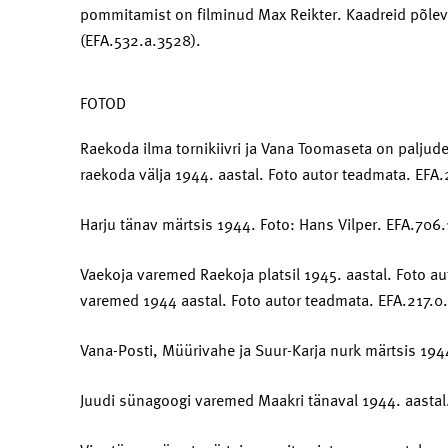
pommitamist on filminud Max Reikter. Kaadreid põleva
(EFA.532.a.3528).
FOTOD
Raekoda ilma tornikiivri ja Vana Toomaseta on paljudele
raekoda välja 1944. aastal. Foto autor teadmata. EFA
Harju tänav märtsis 1944. Foto: Hans Vilper. EFA.706
Vaekoja varemed Raekoja platsil 1945. aastal. Foto au
varemed 1944 aastal. Foto autor teadmata. EFA.217.0
Vana-Posti, Müürivahe ja Suur-Karja nurk märtsis 194
Juudi sünagoogi varemed Maakri tänaval 1944. aastal