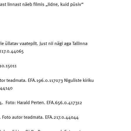
st linnast näeb filmis „Iidne, kuid püsiv“
 üllatav vaatepilt. Just nii nägi aga Tallinna
.217.0.44065
.10.15011
tor teadmata. EFA.196.0.117073 Niguliste kiriku
.44140
4. Foto: Harald Perten. EFA.656.0.417312
. Foto autor teadmata. EFA.217.0.44044