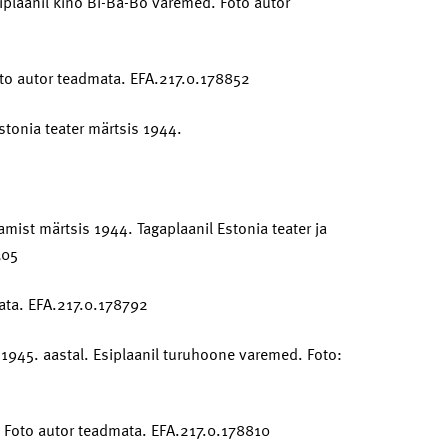
iplaanil kino Bi-Ba-Bo varemed. Foto autor
oto autor teadmata. EFA.217.0.178852
tonia teater märtsis 1944.
st märtsis 1944. Tagaplaanil Estonia teater ja
305
mata. EFA.217.0.178792
 1945. aastal. Esiplaanil turuhoone varemed. Foto:
. Foto autor teadmata. EFA.217.0.178810