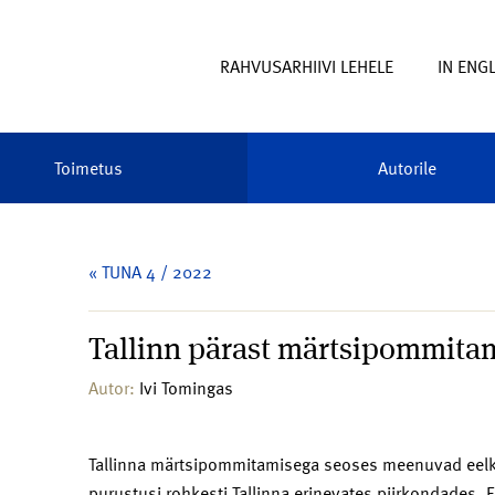
RAHVUSARHIIVI LEHELE
IN ENG
Toimetus
Autorile
« TUNA 4 / 2022
Tallinn pärast märtsipommitam
Autor:
Ivi Tomingas
Tallinna märtsipommitamisega seoses meenuvad eelkõi
purustusi rohkesti Tallinna erinevates piirkondades. 