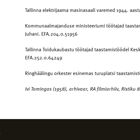
Tallinna elektrijaama masinasaali varemed 1944. aasta
Kommunaalmajanduse ministeeriumi töötajad taastami
Juhani. EFA.204.0.51956
Tallinna Toidukaubastu töötajad taastamistöödel Keskt
EFA.252.0.64249
Ringhäälingu orkester esinemas turuplatsi taastamist
Ivi Tomingas (1958), arhivaar, RA filmiarhiiv, Ristiku