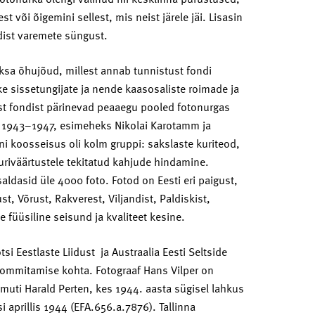
 või õigemini sellest, mis neist järele jäi. Lisasin
ldist varemete süngust.
sa õhujõud, millest annab tunnistust fondi
ike sissetungijate ja nende kaasosaliste roimade ja
est fondist pärinevad peaaegu pooled fotonurgas
l 1943–1947, esimeheks Nikolai Karotamm ja
ni koosseisus oli kolm gruppi: sakslaste kuriteod,
uuriväärtustele tekitatud kahjude hindamine.
ldasid üle 4000 foto. Fotod on Eesti eri paigust,
ust, Võrust, Rakverest, Viljandist, Paldiskist,
de füüsiline seisund ja kvaliteet kesine.
i Eestlaste Liidust ja Austraalia Eesti Seltside
na pommitamise kohta. Fotograaf Hans Vilper on
muti Harald Perten, kes 1944. aasta sügisel lahkus
i aprillis 1944 (EFA.656.a.7876). Tallinna