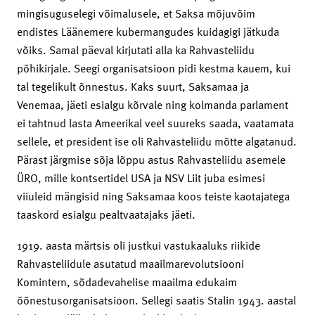
mingisuguselegi võimalusele, et Saksa mõjuvõim
endistes Läänemere kubermangudes kuidagigi jätkuda
võiks. Samal päeval kirjutati alla ka Rahvasteliidu
põhikirjale. Seegi organisatsioon pidi kestma kauem, kui
tal tegelikult õnnestus. Kaks suurt, Saksamaa ja
Venemaa, jäeti esialgu kõrvale ning kolmanda parlament
ei tahtnud lasta Ameerikal veel suureks saada, vaatamata
sellele, et president ise oli Rahvasteliidu mõtte algatanud.
Pärast järgmise sõja lõppu astus Rahvasteliidu asemele
ÜRO, mille kontsertidel USA ja NSV Liit juba esimesi
viiuleid mängisid ning Saksamaa koos teiste kaotajatega
taaskord esialgu pealtvaatajaks jäeti.
1919. aasta märtsis oli justkui vastukaaluks riikide
Rahvasteliidule asutatud maailmarevolutsiooni
Komintern, sõdadevahelise maailma edukaim
õõnestusorganisatsioon. Sellegi saatis Stalin 1943. aastal