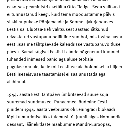
eesotsas peaministri asetäitja Otto Tiefiga. Seda valitsust
ei tunnustanud keegi, kuid tema moodustamine pälvis
siiski nupukese Põhjamaade ja Soome ajakirjanduses.
Eestis sai Uluotsa-Tiefi valitsusest aastaid jätkunud
relvastatud vastupanu poliitiline sümbol, mis tosina aasta
eest lisas me tähtpäevade kalendrisse vastupanuvõitluse
päeva. Samal sügisel Eestist Läände põgenenud kümned
tuhanded inimesed panid aga aluse teokale
pagulaskonnale, kelle rolli eestluse alalhoidmisel ja hiljem
Eesti iseseisvuse taastamisel ei saa unustada ega
alahinnata.
1944. aasta Eesti tähtpäevi ümbritsevad suure sõja
suuremad sündmused. Punaarmee jõudmine Eesti
piirideni 1944. aasta veebruaris oli Leningradi blokaadi
lõpliku murdmise üks tulemusi. 6. juunil algas Normandia
dessant, lääneliitlaste maabumine Mandri-Euroopas,