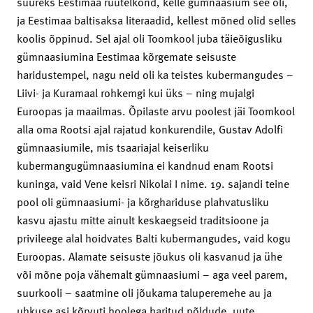
suureks Eestimaa rüütelkond, kelle gümnaasium see oli,
ja Eestimaa baltisaksa literaadid, kellest mõned olid selles
koolis õppinud. Sel ajal oli Toomkool juba täieõigusliku
gümnaasiumina Eestimaa kõrgemate seisuste
haridustempel, nagu neid oli ka teistes kubermangudes –
Liivi- ja Kuramaal rohkemgi kui üks – ning mujalgi
Euroopas ja maailmas. Õpilaste arvu poolest jäi Toomkool
alla oma Rootsi ajal rajatud konkurendile, Gustav Adolfi
gümnaasiumile, mis tsaariajal keiserliku
kubermangugümnaasiumina ei kandnud enam Rootsi
kuninga, vaid Vene keisri Nikolai I nime. 19. sajandi teine
pool oli gümnaasiumi- ja kõrghariduse plahvatusliku
kasvu ajastu mitte ainult keskaegseid traditsioone ja
privileege alal hoidvates Balti kubermangudes, vaid kogu
Euroopas. Alamate seisuste jõukus oli kasvanud ja ühe
või mõne poja vähemalt gümnaasiumi – aga veel parem,
suurkooli – saatmine oli jõukama taluperemehe au ja
uhkuse asi kõrvuti hoolega haritud põldude, uute