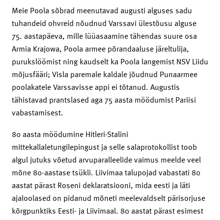
Meie Poola sõbrad meenutavad augusti alguses sadu
tuhandeid ohvreid nõudnud Varssavi ülestõusu alguse
75. aastapäeva, mille lüüasaamine tähendas suure osa
Armia Krajowa, Poola armee põrandaaluse järeltulija,
purukslöömist ning kaudselt ka Poola langemist NSV Liidu
mõjusfääri; Visla paremale kaldale jõudnud Punaarmee
poolakatele Varssavisse appi ei tõtanud. Augustis
tähistavad prantslased aga 75 aasta möödumist Pariisi
vabastamisest.
80 aasta möödumine Hitleri-Stalini
mittekallaletungilepingust ja selle salaprotokollist toob
algul jutuks võetud arvuparalleelide vaimus meelde veel
mõne 80-aastase tsükli. Liivimaa talupojad vabastati 80
aastat pärast Roseni deklaratsiooni, mida eesti ja läti
ajaloolased on pidanud mõneti meelevaldselt pärisorjuse
kõrgpunktiks Eesti- ja Liivimaal. 80 aastat pärast esimest