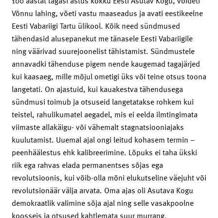
100 aastat tagasi astus kokku Eesti Asutav Kogu, võideti
Võnnu lahing, võeti vastu maaseadus ja avati eestikeelne
Eesti Vabariigi Tartu ülikool. Kõik need sündmused
tähendasid alusepanekut me tänasele Eesti Vabariigile
ning väärivad suurejoonelist tähistamist. Sündmustele
annavadki tähenduse pigem nende kaugemad tagajärjed
kui kaasaeg, mille mõjul ometigi üks või teine otsus toona
langetati. On ajastuid, kui kauakestva tähendusega
sündmusi toimub ja otsuseid langetatakse rohkem kui
teistel, rahulikumatel aegadel, mis ei eelda ilmtingimata
viimaste allakäigu- või vähemalt stagnatsiooniajaks
kuulutamist. Uuemal ajal ongi leitud kohasem termin –
peenhäälestus ehk kalibreerimine. Lõpuks ei taha ükski
riik ega rahvas elada permanentses sõjas ega
revolutsioonis, kui võib-olla mõni elukutseline väejuht või
revolutsionäär välja arvata. Oma ajas oli Asutava Kogu
demokraatlik valimine sõja ajal ning selle vasakpoolne
koosseis ja otsused kahtlemata suur murrang.