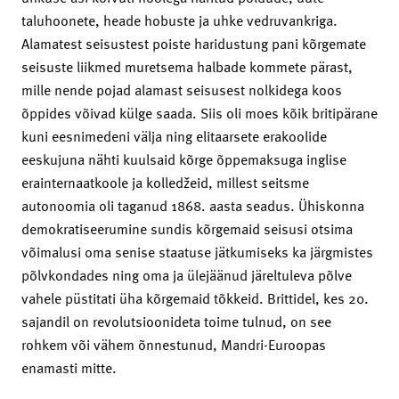
taluhoonete, heade hobuste ja uhke vedruvankriga.
Alamatest seisustest poiste haridustung pani kõrgemate
seisuste liikmed muretsema halbade kommete pärast,
mille nende pojad alamast seisusest nolkidega koos
õppides võivad külge saada. Siis oli moes kõik britipärane
kuni eesnimedeni välja ning elitaarsete erakoolide
eeskujuna nähti kuulsaid kõrge õppemaksuga inglise
erainternaatkoole ja kolledžeid, millest seitsme
autonoomia oli taganud 1868. aasta seadus. Ühiskonna
demokratiseerumine sundis kõrgemaid seisusi otsima
võimalusi oma senise staatuse jätkumiseks ka järgmistes
põlvkondades ning oma ja ülejäänud järeltuleva põlve
vahele püstitati üha kõrgemaid tõkkeid. Brittidel, kes 20.
sajandil on revolutsioonideta toime tulnud, on see
rohkem või vähem õnnestunud, Mandri-Euroopas
enamasti mitte.