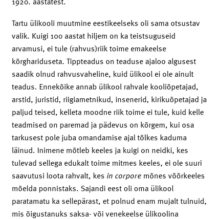
1920. aastatest.
Tartu ülikooli muutmine eestikeelseks oli sama otsustav
valik. Kuigi 100 aastat hiljem on ka teistsuguseid
arvamusi, ei tule (rahvus)riik toime emakeelse
kõrghariduseta. Tippteadus on teaduse ajaloo algusest
saadik olnud rahvusvaheline, kuid ülikool ei ole ainult
teadus. Ennekõike annab ülikool rahvale kooliõpetajad,
arstid, juristid, riigiametnikud, insenerid, kirikuõpetajad ja
paljud teised, kelleta moodne riik toime ei tule, kuid kelle
teadmised on paremad ja pädevus on kõrgem, kui osa
tarkusest pole juba omandamise ajal tõlkes kaduma
läinud. Inimene mõtleb keeles ja kuigi on neidki, kes
tulevad sellega edukalt toime mitmes keeles, ei ole suuri
saavutusi loota rahvalt, kes
in corpore
mõnes võõrkeeles
mõelda ponnistaks. Sajandi eest oli oma ülikool
paratamatu ka sellepärast, et polnud enam mujalt tulnuid,
mis õigustanuks saksa- või venekeelse ülikoolina