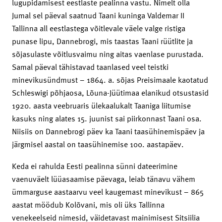
lugupidamisest eestlaste pealinna vastu. Nimelt olla
Jumal sel päeval saatnud Taani kuninga Valdemar II
Tallinna all eestlastega võitlevale väele valge ristiga
punase lipu, Dannebrogi, mis taastas Taani rüütlite ja
sõjasulaste võitlusvaimu ning aitas vaenlase purustada.
Samal päeval tähistavad taanlased veel teistki
minevikusündmust – 1864. a. sõjas Preisimaale kaotatud
Schleswigi põhjaosa, Lõuna-Jüütimaa elanikud otsustasid
1920. aasta veebruaris ülekaalukalt Taaniga liitumise
kasuks ning alates 15. juunist sai piirkonnast Taani osa.
Niisiis on Dannebrogi päev ka Taani taasühinemispäev ja
järgmisel aastal on taasühinemise 100. aastapäev.
Keda ei rahulda Eesti pealinna sünni dateerimine
vaenuväelt lüüasaamise päevaga, leiab tänavu vähem
ümmarguse aastaarvu veel kaugemast minevikust – 865
aastat möödub Kolõvani, mis oli üks Tallinna
venekeelseid nimesid, väidetavast mainimisest Sitsiilia