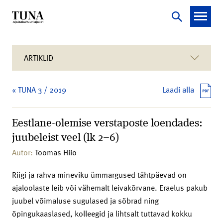
ARTIKLID
« TUNA 3 / 2019
Laadi alla
Eestlane-olemise verstaposte loendades:
juubeleist veel (lk 2–6)
Autor:
Toomas Hiio
Riigi ja rahva mineviku ümmargused tähtpäevad on
ajaloolaste leib või vähemalt leivakõrvane. Eraelus pakub
juubel võimaluse sugulased ja sõbrad ning
õpingukaaslased, kolleegid ja lihtsalt tuttavad kokku