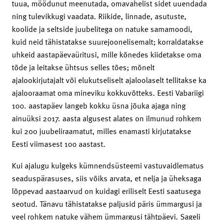
tuua, möödunut meenutada, omavahelist sidet uuendada
ning tulevikkugi vaadata. Riikide, linnade, asutuste,
koolide ja seltside juubelitega on natuke samamoodi,
kuid neid tähistatakse suurejoonelisemalt; korraldatakse
uhkeid aastapäevaüritusi, mille kõnedes kiidetakse oma
tõde ja leitakse ühtsus selles tões; mõnelt
ajalookirjutajalt või elukutseliselt ajaloolaselt tellitakse ka
ajalooraamat oma mineviku kokkuvõtteks. Eesti Vabariigi
100. aastapäev langeb kokku üsna jõuka ajaga ning
ainuüksi 2017. aasta algusest alates on ilmunud rohkem
kui 200 juubeliraamatut, milles enamasti kirjutatakse
Eesti viimasest 100 aastast.
Kui ajalugu kulgeks kümnendsüsteemi vastuvaidlematus
seaduspärasuses, siis võiks arvata, et nelja ja üheksaga
lõppevad aastaarvud on kuidagi eriliselt Eesti saatusega
seotud. Tänavu tähistatakse paljusid päris ümmargusi ja
veel rohkem natuke vähem ümmargusi tähtpäevi. Sageli