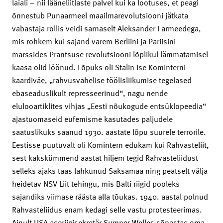
laiali – nii lääneliitlaste palvel kui ka lootuses, et peagi
õnnestub Punaarmeel maailmarevolutsiooni jätkata
vabastaja rollis veidi sarnaselt Aleksander I armeedega,
mis rohkem kui sajand varem Berliini ja Pariisini
marssides Prantsuse revolutsiooni lõplikul lämmatamisel
kaasa olid löönud. Lõpuks oli Stalin ise Kominterni
kaardiväe, „rahvusvahelise töölisliikumise tegelased
ebaseaduslikult represseerinud“, nagu nende
elulooartiklites vihjas „Eesti nõukogude entsüklopeedia“
ajastuomaseid eufemisme kasutades paljudele
saatuslikuks saanud 1930. aastate lõpu suurele terrorile.
Eestisse puutuvalt oli Komintern edukam kui Rahvasteliit,
sest kakskümmend aastat hiljem tegid Rahvasteliidust
selleks ajaks taas lahkunud Saksamaa ning peatselt välja
heidetav NSV Liit tehingu, mis Balti riigid pooleks
sajandiks viimase räästa alla tõukas. 1940. aastal polnud
Rahvasteliidus enam kedagi selle vastu protesteerimas.
Ainult USA aseriigisekretär Sumner Welles sõnastas oma