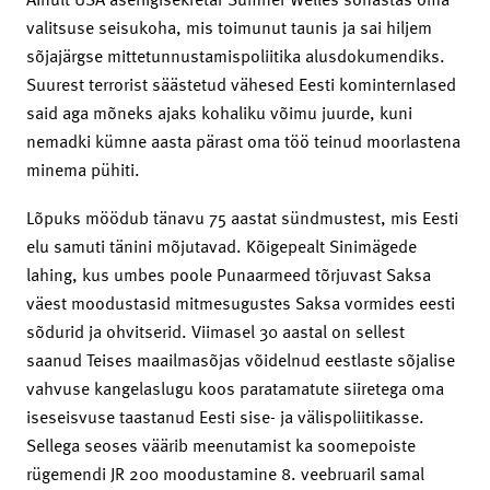
valitsuse seisukoha, mis toimunut taunis ja sai hiljem
sõjajärgse mittetunnustamispoliitika alusdokumendiks.
Suurest terrorist säästetud vähesed Eesti kominternlased
said aga mõneks ajaks kohaliku võimu juurde, kuni
nemadki kümne aasta pärast oma töö teinud moorlastena
minema pühiti.
Lõpuks möödub tänavu 75 aastat sündmustest, mis Eesti
elu samuti tänini mõjutavad. Kõigepealt Sinimägede
lahing, kus umbes poole Punaarmeed tõrjuvast Saksa
väest moodustasid mitmesugustes Saksa vormides eesti
sõdurid ja ohvitserid. Viimasel 30 aastal on sellest
saanud Teises maailmasõjas võidelnud eestlaste sõjalise
vahvuse kangelaslugu koos paratamatute siiretega oma
iseseisvuse taastanud Eesti sise- ja välispoliitikasse.
Sellega seoses väärib meenutamist ka soomepoiste
rügemendi JR 200 moodustamine 8. veebruaril samal