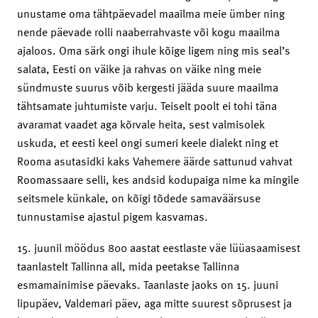
unustame oma tähtpäevadel maailma meie ümber ning
nende päevade rolli naaberrahvaste või kogu maailma
ajaloos. Oma särk ongi ihule kõige ligem ning mis seal’s
salata, Eesti on väike ja rahvas on väike ning meie
sündmuste suurus võib kergesti jääda suure maailma
tähtsamate juhtumiste varju. Teiselt poolt ei tohi täna
avaramat vaadet aga kõrvale heita, sest valmisolek
uskuda, et eesti keel ongi sumeri keele dialekt ning et
Rooma asutasidki kaks Vahemere äärde sattunud vahvat
Roomassaare selli, kes andsid kodupaiga nime ka mingile
seitsmele künkale, on kõigi tõdede samaväärsuse
tunnustamise ajastul pigem kasvamas.
15. juunil möödus 800 aastat eestlaste väe lüüasaamisest
taanlastelt Tallinna all, mida peetakse Tallinna
esmamainimise päevaks. Taanlaste jaoks on 15. juuni
lipupäev, Valdemari päev, aga mitte suurest sõprusest ja