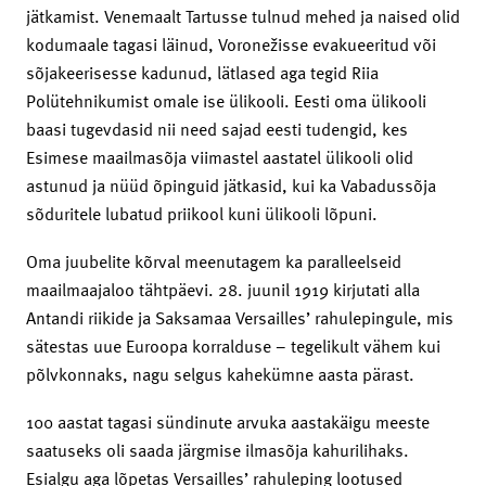
jätkamist. Venemaalt Tartusse tulnud mehed ja naised olid
kodumaale tagasi läinud, Voronežisse evakueeritud või
sõjakeerisesse kadunud, lätlased aga tegid Riia
Polütehnikumist omale ise ülikooli. Eesti oma ülikooli
baasi tugevdasid nii need sajad eesti tudengid, kes
Esimese maailmasõja viimastel aastatel ülikooli olid
astunud ja nüüd õpinguid jätkasid, kui ka Vabadussõja
sõduritele lubatud priikool kuni ülikooli lõpuni.
Oma juubelite kõrval meenutagem ka paralleelseid
maailmaajaloo tähtpäevi. 28. juunil 1919 kirjutati alla
Antandi riikide ja Saksamaa Versailles’ rahulepingule, mis
sätestas uue Euroopa korralduse – tegelikult vähem kui
põlvkonnaks, nagu selgus kahekümne aasta pärast.
100 aastat tagasi sündinute arvuka aastakäigu meeste
saatuseks oli saada järgmise ilmasõja kahurilihaks.
Esialgu aga lõpetas Versailles’ rahuleping lootused