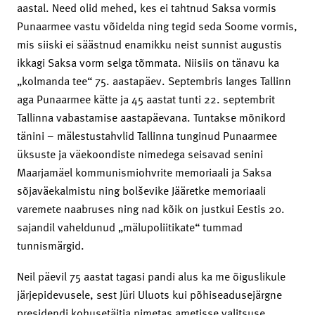
aastal. Need olid mehed, kes ei tahtnud Saksa vormis
Punaarmee vastu võidelda ning tegid seda Soome vormis,
mis siiski ei säästnud enamikku neist sunnist augustis
ikkagi Saksa vorm selga tõmmata. Niisiis on tänavu ka
„kolmanda tee“ 75. aastapäev. Septembris langes Tallinn
aga Punaarmee kätte ja 45 aastat tunti 22. septembrit
Tallinna vabastamise aastapäevana. Tuntakse mõnikord
tänini – mälestustahvlid Tallinna tunginud Punaarmee
üksuste ja väekoondiste nimedega seisavad senini
Maarjamäel kommunismiohvrite memoriaali ja Saksa
sõjaväekalmistu ning bolševike Jääretke memoriaali
varemete naabruses ning nad kõik on justkui Eestis 20.
sajandil vaheldunud „mälupoliitikate“ tummad
tunnismärgid.
Neil päevil 75 aastat tagasi pandi alus ka me õiguslikule
järjepidevusele, sest Jüri Uluots kui põhiseadusejärgne
presidendi kohusetäitja nimetas ametisse valitsuse