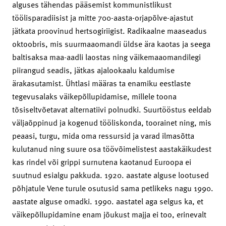
alguses tähendas pääsemist kommunistlikust
töölisparadiisist ja mitte 700-aasta-orjapõlve-ajastut
jätkata proovinud hertsogiriigist. Radikaalne maaseadus
oktoobris, mis suurmaaomandi üldse ära kaotas ja seega
baltisaksa maa-aadli laostas ning väikemaaomandilegi
piirangud seadis, jätkas ajalookaalu kaldumise
ärakasutamist. Ühtlasi määras ta enamiku eestlaste
tegevusalaks väikepõllupidamise, millele toona
tõsiseltvõetavat alternatiivi polnudki. Suurtööstus eeldab
väljaõppinud ja kogenud tööliskonda, toorainet ning, mis
peaasi, turgu, mida oma ressursid ja varad ilmasõtta
kulutanud ning suure osa töövõimelistest aastakäikudest
kas rindel või grippi surnutena kaotanud Euroopa ei
suutnud esialgu pakkuda. 1920. aastate alguse lootused
põhjatule Vene turule osutusid sama petlikeks nagu 1990.
aastate alguse omadki. 1990. aastatel aga selgus ka, et
väikepõllupidamine enam jõukust majja ei too, erinevalt