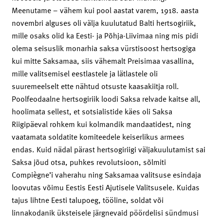
Meenutame – vähem kui pool aastat varem, 1918. aasta
novembri alguses oli välja kuulutatud Balti hertsogiriik,
mille osaks olid ka Eesti- ja Põhja-Liivimaa ning mis pidi
olema seisuslik monarhia saksa vürstisoost hertsogiga
kui mitte Saksamaa, siis vähemalt Preisimaa vasallina,
mille valitsemisel eestlastele ja lätlastele oli
suuremeelselt ette nähtud otsuste kaasakiitja roll.
Poolfeodaalne hertsogiriik loodi Saksa relvade kaitse all,
hoolimata sellest, et sotsialistide käes oli Saksa
Riigipäeval rohkem kui kolmandik mandaatidest, ning
vaatamata soldatite komiteedele keiserlikus armees
endas. Kuid nädal pärast hertsogiriigi väljakuulutamist sai
Saksa jõud otsa, puhkes revolutsioon, sõlmiti
Compiègne’i vaherahu ning Saksamaa valitsuse esindaja
loovutas võimu Eestis Eesti Ajutisele Valitsusele. Kuidas
tajus lihtne Eesti talupoeg, tööline, soldat või
linnakodanik üksteisele järgnevaid pöördelisi sündmusi