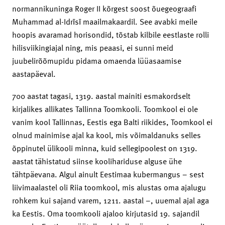
normannikuninga Roger II kõrgest soost õuegeograafi
Muhammad al-Idrīsī maailmakaardil. See avabki meile
hoopis avaramad horisondid, tõstab kilbile eestlaste rolli
hilisviikingiajal ning, mis peaasi, ei sunni meid
juubelirõõmupidu pidama omaenda lüüasaamise
aastapäeval.
700 aastat tagasi, 1319. aastal mainiti esmakordselt
kirjalikes allikates Tallinna Toomkooli. Toomkool ei ole
vanim kool Tallinnas, Eestis ega Balti riikides, Toomkool ei
olnud mainimise ajal ka kool, mis võimaldanuks selles
õppinutel ülikooli minna, kuid sellegipoolest on 1319.
aastat tähistatud siinse koolihariduse alguse ühe
tähtpäevana. Algul ainult Eestimaa kubermangus – sest
liivimaalastel oli Riia toomkool, mis alustas oma ajalugu
rohkem kui sajand varem, 1211. aastal –, uuemal ajal aga
ka Eestis. Oma toomkooli ajaloo kirjutasid 19. sajandil