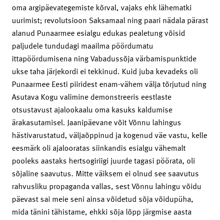
oma argipäevategemiste kõrval, vajaks ehk lähematki
uurimist; revolutsioon Saksamaal ning paari nädala pärast
alanud Punaarmee esialgu edukas pealetung võisid
paljudele tundudagi maailma pöördumatu
ittapöördumisena ning Vabadussõja värbamispunktide
ukse taha järjekordi ei tekkinud. Kuid juba kevadeks oli
Punaarmee Eesti piiridest enam-vähem välja tõrjutud ning
Asutava Kogu valimine demonstreeris eestlaste
otsustavust ajalookaalu oma kasuks kaldumise
ärakasutamisel. Jaanipäevane võit Võnnu lahingus
hästivarustatud, väljaõppinud ja kogenud väe vastu, kelle
eesmärk oli ajalooratas siinkandis esialgu vähemalt
pooleks aastaks hertsogiriigi juurde tagasi pöörata, oli
sõjaline saavutus. Mitte väiksem ei olnud see saavutus
rahvusliku propaganda vallas, sest Võnnu lahingu võidu
päevast sai meie seni ainsa võidetud sõja võidupüha,
mida tänini tähistame, ehkki sõja lõpp järgmise aasta