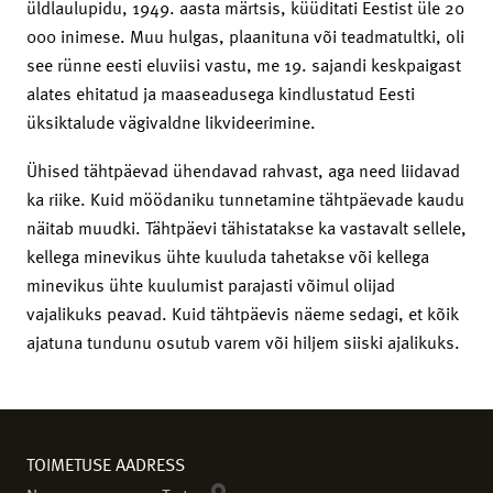
üldlaulupidu, 1949. aasta märtsis, küüditati Eestist üle 20
000 inimese. Muu hulgas, plaanituna või teadmatultki, oli
see rünne eesti eluviisi vastu, me 19. sajandi keskpaigast
alates ehitatud ja maaseadusega kindlustatud Eesti
üksiktalude vägivaldne likvideerimine.
Ühised tähtpäevad ühendavad rahvast, aga need liidavad
ka riike. Kuid möödaniku tunnetamine tähtpäevade kaudu
näitab muudki. Tähtpäevi tähistatakse ka vastavalt sellele,
kellega minevikus ühte kuuluda tahetakse või kellega
minevikus ühte kuulumist parajasti võimul olijad
vajalikuks peavad. Kuid tähtpäevis näeme sedagi, et kõik
ajatuna tundunu osutub varem või hiljem siiski ajalikuks.
TOIMETUSE AADRESS