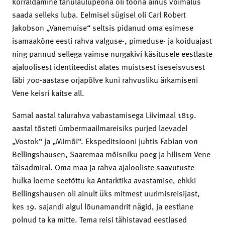
korraldamine tänulaulupeona oli toona ainus võimalus
saada selleks luba. Eelmisel sügisel oli Carl Robert
Jakobson „Vanemuise“ seltsis pidanud oma esimese
isamaakõne eesti rahva valguse-, pimeduse- ja koiduajast
ning pannud sellega vaimse nurgakivi käsitusele eestlaste
ajaloolisest identiteedist alates muistsest iseseisvusest
läbi 700-aastase orjapõlve kuni rahvusliku ärkamiseni
Vene keisri kaitse all.
Samal aastal talurahva vabastamisega Liivimaal 1819.
aastal tõsteti ümbermaailmareisiks purjed laevadel
„Vostok“ ja „Mirnõi“. Ekspeditsiooni juhtis Fabian von
Bellingshausen, Saaremaa mõisniku poeg ja hilisem Vene
täisadmiral. Oma maa ja rahva ajalooliste saavutuste
hulka loeme seetõttu ka Antarktika avastamise, ehkki
Bellingshausen oli ainult üks mitmest uurimisreisijast,
kes 19. sajandi algul lõunamandrit nägid, ja eestlane
polnud ta ka mitte. Tema reisi tähistavad eestlased