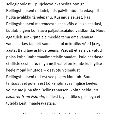
sellegipoolest – purjelaeva-ekspeditsiooniga
Bellingshauseni radadel, mis pälvib nüüd ja edaspidi
hulga avalikku tähelepanu. Küsimus sellest, kas
Bellingshauseni meremeeste seas võis olla ka eestlasi,
kuulub pigem kolletava paljastusajaloo valdkonda. Nüüd
aga tuleb siinkirjutajale meelde tema oma vanaisa
vanaisa, kes täpselt samal aastal nekrutiks võeti ja 25
aastat Balti laevastikus teenis. Vaevalt et äsja värvatud
poiss kohe ümbermaailmareisile saadeti, kuid eestlaste –
etniliste eestlaste, nagu meil vahel on kombeks inglise
keele mõjul kirjutada – osavõtu võimalust
Bellingshauseni retkest see pigem kinnitab. Suurt
tähtsust sel pole, sest kõikehõlmavas inglise keeles
võime me juba täna Bellingshauseni kohta öelda:
an
explorer from Estonia
, millest tagasitõlkes peaaegu et
tulebki Eesti maadeavastaja.