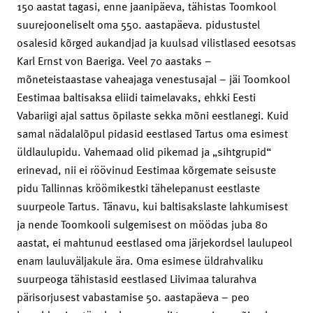
150 aastat tagasi, enne jaanipäeva, tähistas Toomkool
suurejooneliselt oma 550. aastapäeva. pidustustel
osalesid kõrged aukandjad ja kuulsad vilistlased eesotsas
Karl Ernst von Baeriga. Veel 70 aastaks –
mõneteistaastase vaheajaga venestusajal – jäi Toomkool
Eestimaa baltisaksa eliidi taimelavaks, ehkki Eesti
Vabariigi ajal sattus õpilaste sekka mõni eestlanegi. Kuid
samal nädalalõpul pidasid eestlased Tartus oma esimest
üldlaulupidu. Vahemaad olid pikemad ja „sihtgrupid“
erinevad, nii ei röövinud Eestimaa kõrgemate seisuste
pidu Tallinnas kröömikestki tähelepanust eestlaste
suurpeole Tartus. Tänavu, kui baltisakslaste lahkumisest
ja nende Toomkooli sulgemisest on möödas juba 80
aastat, ei mahtunud eestlased oma järjekordsel laulupeol
enam lauluväljakule ära. Oma esimese üldrahvaliku
suurpeoga tähistasid eestlased Liivimaa talurahva
pärisorjusest vabastamise 50. aastapäeva – peo