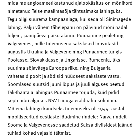
mida me angloameerikastunud ajalookäsitus on mõnikord
nimetanud Teise maailmasõja tähtsaimaks lahinguks.
Tegu oligi suurema kampaaniaga, kui seda oli Sinimägede
lahing. Palju vähem tähelepanu on pälvinud mõni nädal
hiljem, jaanipäeva paiku alanud Punaarmee pealetung
Valgevenes, mille tulemusena sakslased loovutasid
augustis Ukraina ja Valgevene ning Punaarmee tungis
Poolasse, Slovakkiasse ja Ungarisse. Rumeenia, üks
suurima sõjaväega Euroopa riike, ning Bulgaaria
vahetasid poolt ja sõdisid nüüdsest sakslaste vastu.
Soomlased suutsid juuni lõpus ja juuli alguses peetud
Tali-Ihantala lahingus Punaarmee tõrjuda, kuid pidid
septembri alguses NSV Liiduga eraldirahu sõlmima.
Mõlema lahingu kaudseks tulemuseks oli 1944. aastal
mobiliseeritud eestlaste jõudmine rindele: Narva rindelt
Soome ja Valgevenesse saadetud Saksa diviisidest jäänud
tühjad kohad vajasid täitmist.