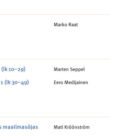
Marko Raat
 (lk 10–29)
Marten Seppel
1 (lk 30–49)
Eero Medijainen
es maailmasõjas
Mati Kröönström