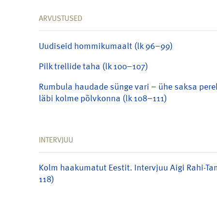
ARVUSTUSED
Uudiseid hommikumaalt (lk 96–99)
Pilk trellide taha (lk 100–107)
Rumbula haudade sünge vari – ühe saksa per
läbi kolme põlvkonna (lk 108–111)
INTERVJUU
Kolm haakumatut Eestit. Intervjuu Aigi Rahi-T
118)