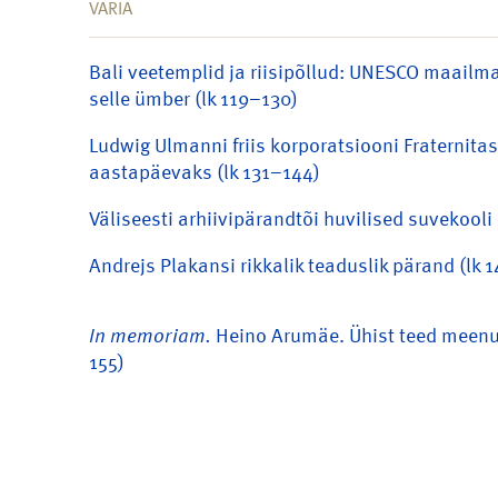
VARIA
Bali veetemplid ja riisipõllud: UNESCO maailma
selle ümber (lk 119–130)
Ludwig Ulmanni friis korporatsiooni Fraternitas
aastapäevaks (lk 131–144)
Väliseesti arhiivipärandtõi huvilised suvekooli
Andrejs Plakansi rikkalik teaduslik pärand (lk 
In memoriam.
Heino Arumäe. Ühist teed meenu
155)