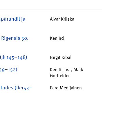
pärandil ja
Aivar Kriiska
 Rigensis 50.
Ken Ird
 (lk 145–148)
Birgit Kibal
149–152)
Kersti Lust, Mark
Gortfelder
tades (lk 153–
Eero Medijainen