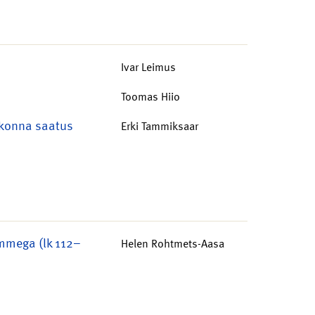
Ivar Leimus
Toomas Hiio
ekonna saatus
Erki Tammiksaar
ammega (lk 112–
Helen Rohtmets-Aasa