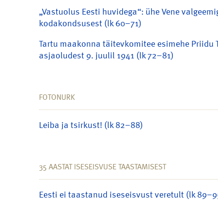
„Vastuolus Eesti huvidega“: ühe Vene valgeemi
kodakondsusest (lk 60–71)
Tartu maakonna täitevkomitee esimehe Priidu
asjaoludest 9. juulil 1941 (lk 72–81)
FOTONURK
Leiba ja tsirkust! (lk 82–88)
35 AASTAT ISESEISVUSE TAASTAMISEST
Eesti ei taastanud iseseisvust veretult (lk 89–9