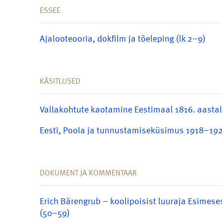
ESSEE
Ajalooteooria, dokfilm ja tõeleping (lk 2–9)
KÄSITLUSED
Vallakohtute kaotamine Eestimaal 1816. aastal
Eesti, Poola ja tunnustamiseküsimus 1918–192
DOKUMENT JA KOMMENTAAR
Erich Bärengrub – koolipoisist luuraja Esimes
(50–59)