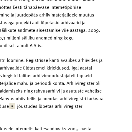
mõttes Eesti tänapäevase internetipõhise
dmine ja juurdepääs arhiivimaterjalidele muutus
tusega projekti abil lõpetasid arhivaarid ja
säilikute andmete sisestamise viie aastaga, 2009.
 9,1 miljoni säiliku andmed ning kogu
iliselt ainult AIS-is.
stri loomine. Registrisse kanti avalikes arhiivides ja
arhivaalide üldtasemel kirjeldused. Igal aastal
iregistri talitus arhiivimoodustajatelt täpseid
rjalide mahu ja perioodi kohta. Arhiiviregister oli
ldamiseks ning rahvusarhiivi ja asutuste vahelise
hvusarhiiv tellis ja arendas arhiiviregistri tarkvara
5
aduse
jõustudes lõpetas arhiiviregister
kkusele Internetis kättesaadavaks 2005. aasta