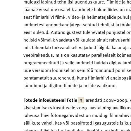
muidugi läbinud tehnilisi uuenduskuure. Filmide ja h
jäämäe veealune osa ehk andmete haldusliides on mär
sest filmiarhiivi filmi-, video- ja helimaterjalide p
andmetest andmekandjatega seotud tehnilist ja töökorr
eest suletud. Autoriõigustest tulenevatel põhjustel on
helisid võimalik vaadata või kuulata ainult rahvusarh
mis tähendab tarkvaraliselt vajadust jälgida kasutaja 
veebirakendus, mis on kasutatav paralleelselt kolmes k
programmeerinud ja selle andmeid haldab digitaalarhii
uue versiooni loomisel on seni töö toimunud põhilise
paratamatult suurenenud, kuna filmiarhiivi analoogsä
sündinud ja digitud filmide ja helide valdkond.
9
Fotode infosüsteemi Fotis
arendati 2008–2009, v
sisestamiseks kasutusele 2009. aastal ning avalikkuse
rahvusarhiivi fotonegatiividest on muidugi filmiarhiiv
säilikute vahel, kas või passifotod igasugustele isik
rahvusarhiivi teistes hoidlates. Seetõttu on Fotise r