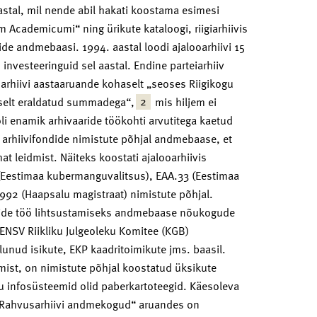
stal, mil nende abil hakati koostama esimesi
 Academicumi“ ning ürikute kataloogi, riigiarhiivis
elide andmebaasi. 1994. aastal loodi ajalooarhiivi 15
investeeringuid sel aastal. Endine parteiarhiiv
 arhiivi aastaaruande kohaselt „seoses Riigikogu
2
iselt eraldatud summadega“,
mis hiljem ei
 oli enamik arhivaaride töökohti arvutitega kaetud
 arhiivifondide nimistute põhjal andmebaase, et
t leidmist. Näiteks koostati ajalooarhiivis
 (Eestimaa kubermanguvalitsus), EAA.33 (Eestimaa
992 (Haapsalu magistraat) nimistute põhjal.
vaaride töö lihtsustamiseks andmebaase nõukogude
ENSV Riikliku Julgeoleku Komitee (KGB)
unud isikute, EKP kaadritoimikute jms. baasil.
imist, on nimistute põhjal koostatud üksikute
stu infosüsteemid olid paberkartoteegid. Käesoleva
25 „Rahvusarhiivi andmekogud“ aruandes on