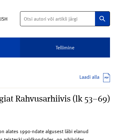
Otsi
LISH
Tellimine
Laadi alla
iat Rahvusarhiivis (lk 53–69)
 on alates 1990-ndate algusest läbi elanud
s teisteski valdkondades, on arhiivides