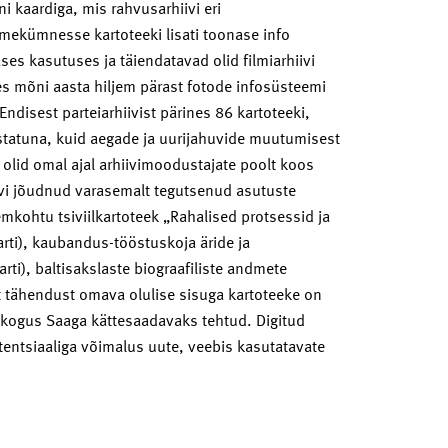
i kaardiga, mis rahvusarhiivi eri
olmekümnesse kartoteeki lisati toonase info
es kasutuses ja täiendatavad olid filmiarhiivi
es mõni aasta hiljem pärast fotode infosüsteemi
 Endisest parteiarhiivist pärines 86 kartoteeki,
ostatuna, kuid aegade ja uurijahuvide muutumisest
 olid omal ajal arhiivimoodustajate poolt koos
iivi jõudnud varasemalt tegutsenud asutuste
kohtu tsiviilkartoteek „Rahalised protsessid ja
rti), kaubandus-tööstuskoja äride ja
rti), baltisakslaste biograafiliste andmete
at tähendust omava olulise sisuga kartoteeke on
te kogus Saaga kättesaadavaks tehtud. Digitud
entsiaaliga võimalus uute, veebis kasutatavate