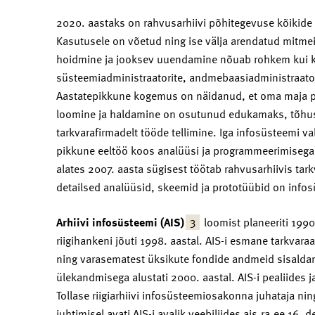
2020. aastaks on rahvusarhiivi põhitegevuse kõikide
Kasutusele on võetud ning ise välja arendatud mitmei
hoidmine ja jooksev uuendamine nõuab rohkem kui k
süsteemiadministraatorite, andmebaasiadministraator
Aastatepikkune kogemus on näidanud, et oma maja p
loomine ja haldamine on osutunud edukamaks, tõhusa
tarkvarafirmadelt tööde tellimine. Iga infosüsteemi 
pikkune eeltöö koos analüüsi ja programmeerimisega.
alates 2007. aasta sügisest töötab rahvusarhiivis tark
detailsed analüüsid, skeemid ja prototüübid on inf
3
Arhiivi infosüsteemi (AIS)
loomist planeeriti 199
riigihankeni jõuti 1998. aastal. AIS-i esmane tarkv
ning varasematest üksikute fondide andmeid sisaldan
ülekandmisega alustati 2000. aastal. AIS-i pealiides j
Tollase riigiarhiivi infosüsteemiosakonna juhataja ning
juhtimisel avati AIS-i avalik veebiliides ais.ra.ee 16