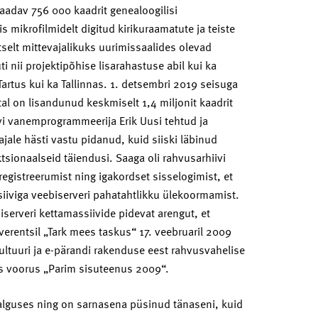
aadav 756 000 kaadrit genealoogilisi
is mikrofilmidelt digitud kirikuraamatute ja teiste
selt mittevajalikuks uurimissaalides olevad
i nii projektipõhise lisarahastuse abil kui ka
 Tartus kui ka Tallinnas. 1. detsembri 2019 seisuga
tal on lisandunud keskmiselt 1,4 miljonit kaadrit
i vanemprogrammeerija Erik Uusi tehtud ja
 ajale hästi vastu pidanud, kuid siiski läbinud
sionaalseid täiendusi. Saaga oli rahvusarhiivi
egistreerumist ning igakordset sisselogimist, et
iiviga veebiserveri pahatahtlikku ülekoormamist.
iserveri kettamassiivide pidevat arengut, et
erentsil „Tark mees taskus“ 17. veebruaril 2009
kultuuri ja e-pärandi rakenduse eest rahvusvahelise
s voorus „Parim sisuteenus 2009“.
alguses ning on sarnasena püsinud tänaseni, kuid