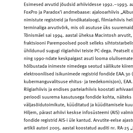
Esimesed arvutid jõudsid arhiividesse 1992.–1993. aa
FoxPro ja Paradox’i andmebaase: ajalooarhiivis „Album
nimistute registreid ja fondikataloogi, filmiarhiivis h
terminaliga arvutivõrk, mis oli asutuse üks suuremaid 
Tõnismäel sai 1994. aastal üheksa Macintosh arvutit,
fraktsiooni Parempoolsed poolt selleks sihtotstarbel
ühildunud sugugi riigiarhiivi teiste PC-dega. Peatselt
ning 1990-ndate keskpaigast asuti looma olulisemate
hõlbustada inimeste nimedega seotud säilikute kiirema
elektroonilised isikunimede registrid fondide EAA.30
kubermanguvalitsuse ehitus- ja teedekomisjon), EAA.
Riigiarhiivis ja endises parteiarhiivis koostati arhi
perioodi suurema kasutusega fondide kohta, näiteks 
väljasõidutoimikute, küüditatud ja küüditamisele kuul
Hiljem, pärast arhiivi keskse infosüsteemi (AIS) valm
fondide registrid AIS-i üle kantud. Arvutite-eelse aja
artikli autori 2005. aastal koostatud auditi nr. RA-