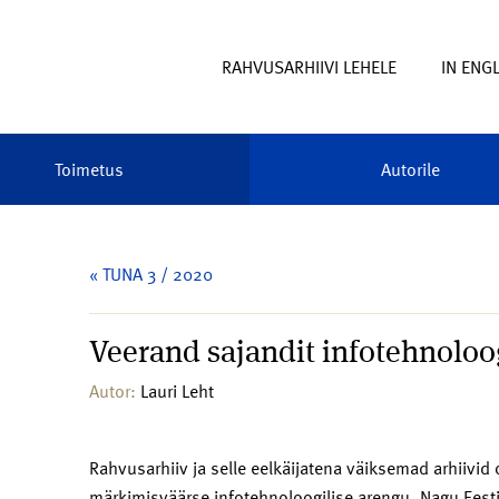
RAHVUSARHIIVI LEHELE
IN ENG
Toimetus
Autorile
« TUNA 3 / 2020
Veerand sajandit infotehnoloog
Autor:
Lauri Leht
Rahvusarhiiv ja selle eelkäijatena väiksemad arhiivid
märkimisväärse infotehnoloogilise arengu. Nagu Eesti