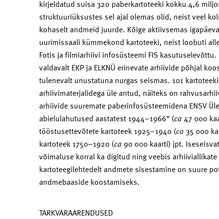
kirjeldatud suisa 320 paberkartoteeki kokku 4,6 miljon
struktuuriüksustes sel ajal olemas olid, neist veel k
kohaselt andmeid juurde. Kõige aktiivsemas igapäevas
uurimissaali kümmekond kartoteeki, neist loobuti all
Fotis ja filmiarhiivi infosüsteemi FIS kasutuselevõttu.
valdavalt EKP ja ELKNÜ erinevate arhiivide põhjal ko
tulenevalt unustatuna nurgas seismas. 101 kartoteeki
arhiivimaterjalidega üle antud, näiteks on rahvusarh
arhiivide suuremate paberinfosüsteemidena ENSV Ülem
abielulahutused aastatest 1944–1966“ (
ca
47 000 kaa
tööstusettevõtete kartoteek 1925–1940 (
ca
35 000 kaa
kartoteek 1750–1920 (
ca
90 000 kaarti) jpt. Iseseisv
võimaluse korral ka digitud ning veebis arhiiviallika
kartoteegilehtedelt andmete sisestamine on suure pot
andmebaaside koostamiseks.
TARKVARAARENDUSED