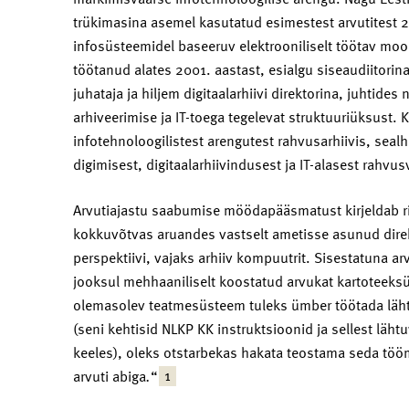
trükimasina asemel kasutatud esimestest arvutitest 2
infosüsteemidel baseeruv elektrooniliselt töötav moo
töötanud alates 2001. aastast, esialgu siseaudiitorina
juhataja ja hiljem digitaalarhiivi direktorina, juhtide
arhiveerimise ja IT-toega tegelevat struktuuriüksust. 
infotehnoloogilistest arengutest rahvusarhiivis, seal
digimisest, digitaalarhiivindusest ja IT-alasest rahvu
Arvutiajastu saabumise möödapääsmatust kirjeldab riigia
kokkuvõtvas aruandes vastselt ametisse asunud direk
perspektiivi, vajaks arhiiv kompuutrit. Sisestatuna 
jooksul mehhaaniliselt koostatud arvukat kartoteeks
olemasolev teatmesüsteem tuleks ümber töötada lähtu
(seni kehtisid NLKP KK instruktsioonid ja sellest lä
keeles), oleks otstarbekas hakata teostama seda töö
1
arvuti abiga
.
“