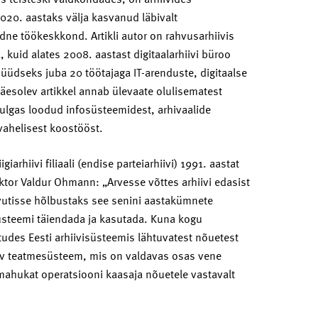
020. aastaks välja kasvanud läbivalt
dne töökeskkond. Artikli autor on rahvusarhiivis
, kuid alates 2008. aastast digitaalarhiivi büroo
s nüüdseks juba 20 töötajaga IT-arenduste, digitaalse
Käesolev artikkel annab ülevaate olulisematest
hulgas loodud infosüsteemidest, arhivaalide
svahelisest koostööst.
rhiivi filiaali (endise parteiarhiivi) 1991. aastat
tor Valdur Ohmann: „Arvesse võttes arhiivi edasist
arvutisse hõlbustaks see senini aastakümnete
üsteemi täiendada ja kasutada. Kuna kogu
des Eesti arhiivisüsteemis lähtuvatest nõuetest
htuv teatmesüsteem, mis on valdavas osas vene
mahukat operatsiooni kaasaja nõuetele vastavalt