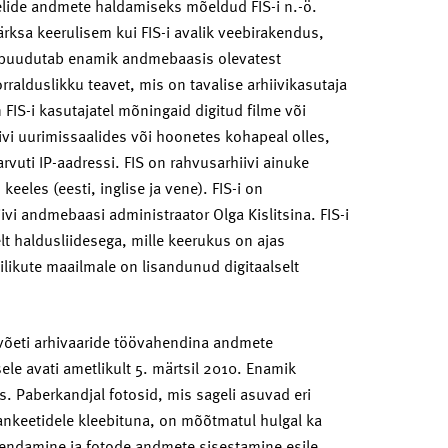
elide andmete haldamiseks mõeldud FIS-i n.-ö.
ksa keerulisem kui FIS-i avalik veebirakendus,
uhul puudutab enamik andmebaasis olevatest
alduslikku teavet, mis on tavalise arhiivikasutaja
 FIS-i kasutajatel mõningaid digitud filme või
iivi uurimissaalides või hoonetes kohapeal olles,
arvuti IP-aadressi. FIS on rahvusarhiivi ainuke
eeles (eesti, inglise ja vene). FIS-i on
vi andmebaasi administraator Olga Kislitsina. FIS-i
lt haldusliidesega, mille keerukus on ajas
ilikute maailmale on lisandunud digitaalselt
õeti arhivaaride töövahendina andmete
le avati ametlikult 5. märtsil 2010. Enamik
is. Paberkandjal fotosid, mis sageli asuvad eri
uankeetidele kleebituna, on mõõtmatul hulgal ka
akendamine ja fotode andmete sisestamine esile