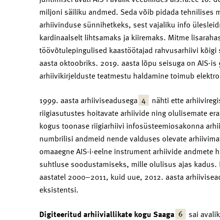
miljoni säiliku andmed. Seda võib pidada tehnilises 
arhiivinduse sünnihetkeks, sest vajaliku info üleslei
kardinaalselt lihtsamaks ja kiiremaks. Mitme lisarahas
töövõtulepingulised kaastöötajad rahvusarhiivi kõigi 
aasta oktoobriks. 2019. aasta lõpu seisuga on AIS-is
arhiivikirjelduste teatmestu haldamine toimub elektroon
4
1999. aasta arhiiviseadusega
nähti ette arhiiviregi
riigiasutustes hoitavate arhiivide ning olulisemate era
kogus toonase riigiarhiivi infosüsteemiosakonna arhiiv
numbrilisi andmeid nende valduses olevate arhiivimate
omaaegne AIS-i-eelne instrument arhiivide andmete ha
suhtluse soodustamiseks, mille olulisus ajas kadus. Ra
aastatel 2000–2011, kuid uue, 2012. aasta arhiivise
eksistentsi.
6
Digiteeritud arhiiviallikate kogu Saaga
sai avali