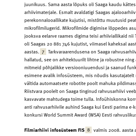
juunikuus. Sama aasta lõpuks oli Saaga kaudu kättes
arhiivimaterjale. Esmalt avaldatigi Saagas ajalooarhiiv
perekonnalooallikate kujutisi, mistõttu muutusid peat
mikrofilmilugerid. Mikrofilmide digimise lõppedes asut
jooksva eelarve raames digima teisi arhiiviallikaid nii
oli Saagas 20 881 746 kujutist, viimasel kaheksal aas
7
aastas.
Tarkvaraarendusena on Saaga rahvusarhiiv
hallatud, see on arhitektuurilt lihtne ja robustne ning
mitmeid põhjalikke versiooniuuendusi ja saanud funkt
esimene avalik infosüsteem, mis nõudis kasutajatelt r
vältida automaatsete robotite poolt mahuka pildimass
Riistvara poolelt on Saaga tinginud rahvusarhiivi veeb
kasvavate mahtudega toime tulla. Infoühiskonna konv
anti rahvusarhiivile auhind Saaga kui Eesti parima e-
konkursi World Summit Award (WSA) Eesti rahvusliku
8
Filmiarhiivi infosüsteem FIS
valmis 2008. aasta 