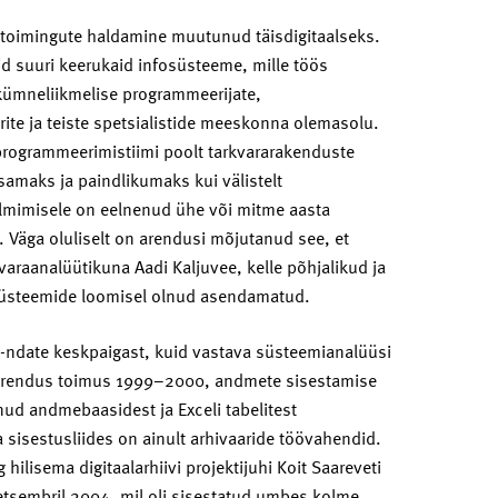
 toimingute haldamine muutunud täisdigitaalseks.
d suuri keerukaid infosüsteeme, mille töös
ümneliikmelise programmeerijate,
ite ja teiste spetsialistide meeskonna olemasolu.
rogrammeerimistiimi poolt tarkvararakenduste
maks ja paindlikumaks kui välistelt
valmimisele on eelnenud ühe või mitme aasta
 Väga oluliselt on arendusi mõjutanud see, et
varaanalüütikuna Aadi Kaljuvee, kelle põhjalikud ja
osüsteemide loomisel olnud asendamatud.
0-ndate keskpaigast, kuid vastava süsteemianalüüsi
araarendus toimus 1999–2000, andmete sisestamise
ud andmebaasidest ja Exceli tabelitest
a sisestusliides on ainult arhivaaride töövahendid.
 hilisema digitaalarhiivi projektijuhi Koit Saareveti
. detsembril 2004, mil oli sisestatud umbes kolme