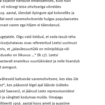
a sõjalise hariduse omandamises, kuid huvi
i nii mõnegi teise ohvitseriga võrreldes
. aastal, ülendati õpingute ajal koloneliks ja
 Tollal eesti vanemohvitseride hulgas populaarsetes
ennast varem ega hiljem ei täiendanud.
lugejatele. Olgu vaid öeldud, et seda tasub teha
 sissejuhatavas osas refereeritud Leetsi uurimust
eris, et „jalaväesuurtükk on miinipilduja või
useks on liikuvus …“ (lk 17). Leetsi
astavalt enamikus suurtükiväest ja neile lisandub
t arengust.
 väheseid kaitseväe vanemohvitsere, kes elas üle
st“, kes pääsesid õigel ajal läände (näiteks
old Saarsen), ei jäänud Leets repressioonidest
ni ja sängitati kodumaa mulda. Omajagu
liteeriti 1956. aastal koos ameti ja auastme