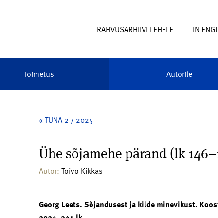
RAHVUSARHIIVI LEHELE
IN ENG
Toimetus
Autorile
« TUNA 2 / 2025
Ühe sõjamehe pärand (lk 146–
Autor:
Toivo Kikkas
Georg Leets. Sõjandusest ja kilde minevikust. Koo
2024, 344 lk.