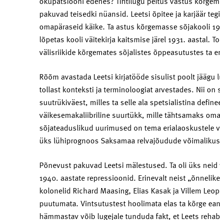
okupatsiooni edenes? Tihtilugu peitus vastus kõrgem
pakuvad teisedki nüansid. Leetsi õpitee ja karjäär teg
omapäraseid käike. Ta astus kõrgemasse sõjakooli 1929
lõpetas kooli väitekirja kaitsmise järel 1931. aastal.
välisriikide kõrgemates sõjalistes õppeasutustes ta 
Rõõm avastada Leetsi kirjatööde sisulist poolt jäägu 
tollast konteksti ja terminoloogiat arvestades. Nii on
suutrükiväest, milles ta selle ala spetsialistina define
väikesemakaliibriline suurtükk, mille tähtsamaks omad
sõjateaduslikud uurimused on tema erialaoskustele v
üks lühiprognoos Saksamaa relvajõudude võimalikus
Põnevust pakuvad Leetsi mälestused. Ta oli üks neid
1940. aastate repressioonid. Erinevalt neist „õnnelike
kolonelid Richard Maasing, Elias Kasak ja Villem Leop
puutumata. Vintsutustest hoolimata elas ta kõrge ea
hämmastav võib lugejale tunduda fakt, et Leets rehabi