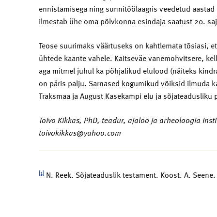
ennistamisega ning sunnitöölaagris veedetud aastad 
ilmestab ühe oma põlvkonna esindaja saatust 20. sa
Teose suurimaks väärtuseks on kahtlemata tõsiasi, e
ühtede kaante vahele. Kaitseväe vanemohvitsere, kell
aga mitmel juhul ka põhjalikud elulood (näiteks kindr
on päris palju. Sarnased kogumikud võiksid ilmuda ka
Traksmaa ja August Kasekampi elu ja sõjateadusliku 
Toivo Kikkas, PhD, teadur, ajaloo ja arheoloogia insti
toivokikkas@yahoo.com
[1]
N. Reek. Sõjateaduslik testament. Koost. A. Seene.