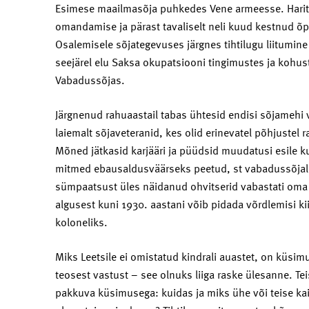
Esimese maailmasõja puhkedes Vene armeesse. Harit
omandamise ja pärast tavaliselt neli kuud kestnud õpi
Osalemisele sõjategevuses järgnes tihtilugu liitumine
seejärel elu Saksa okupatsiooni tingimustes ja kohus
Vabadussõjas.
Järgnenud rahuaastail tabas ühtesid endisi sõjamehi võ
laiemalt sõjaveteranid, kes olid erinevatel põhjustel 
Mõned jätkasid karjääri ja püüdsid muudatusi esile 
mitmed ebausaldusväärseks peetud, st vabadussõjala
sümpaatsust üles näidanud ohvitserid vabastati oma a
algusest kuni 1930. aastani võib pidada võrdlemisi ki
koloneliks.
Miks Leetsile ei omistatud kindrali auastet, on küsimu
teosest vastust – see olnuks liiga raske ülesanne. Teis
pakkuva küsimusega: kuidas ja miks ühe või teise k