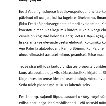
Eesti Vabariigi esimese iseseisvusperioodi ohvitserko
pälvinud nii uurijate kui ka lugejate tähelepanu. Ilma
jätku Eesti sõjandustegelaste pärandi avaldamine. K
koostatud mahukas kogumik kindral Nikolai Reegi elus
vahele on kogutud kolonel Georg Leetsi (1896–1975) 
lisaks antakse ülevaade Leetsi eluloost. Kogumiku koo
Ago Pajur ja ajalootudeng Ranno Sõnum. Kui Pajur ei 
olnud viimastel aastatel mitme, peamiselt Teise maa
Teose sisu põhiosa jaotub ühtlastes proportsioonides
kuus ajalooalaseid ja viis sõjateaduslikke kirjatöid. 
Üldjoontes on teose ülesehituses eeskuju võetud var
Seda tuleb pidada mõistlikuks lahenduseks.
Eesti alal 19. sajandi lõpus, aastatel u 1885–1896 
erilise saatusega. Nad mobiliseeriti – või astusid mõ