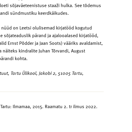
loeti sõjaväeteenistuse staaži hulka. See tõdemus
jandi sündmustiku keerdkäikudes.
t nüüd on Leetsi olulisemad kirjatööd kogutud
e sõjateaduslik pärand ja ajalooalased kirjatööd,
alid Ernst Põdder ja Jaan Soots) vääriks avaldamist,
 näiteks kindralite Juhan Tõrvandi, August
pärandi kohta.
tuut, Tartu Ülikool, Jakobi 2, 51005 Tartu,
 Tartu: Ilmamaa, 2015. Raamatu 2. tr ilmus 2022.