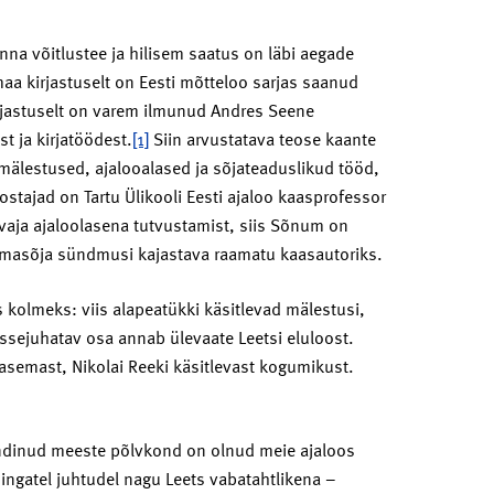
nna võitlustee ja hilisem saatus on läbi aegade
maa kirjastuselt on Eesti mõtteloo sarjas saanud
irjastuselt on varem ilmunud Andres Seene
t ja kirjatöödest.
[1]
Siin arvustatava teose kaante
mälestused, ajalooalased ja sõjateaduslikud tööd,
stajad on Tartu Ülikooli Eesti ajaloo kaasprofessor
vaja ajaloolasena tutvustamist, siis Sõnum on
ilmasõja sündmusi kajastava raamatu kaasautoriks.
 kolmeks: viis alapeatükki käsitlevad mälestusi,
Sissejuhatav osa annab ülevaate Leetsi eluloost.
asemast, Nikolai Reeki käsitlevast kogumikust.
sündinud meeste põlvkond on olnud meie ajaloos
ningatel juhtudel nagu Leets vabatahtlikena –