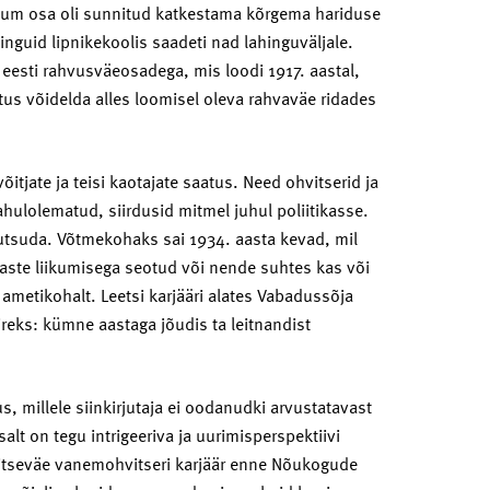
um osa oli sunnitud katkestama kõrgema hariduse
nguid lipnikekoolis saadeti nad lahinguväljale.
 eesti rahvusväeosadega, mis loodi 1917. aastal,
tus võidelda alles loomisel oleva rahvaväe ridades
itjate ja teisi kaotajate saatus. Need ohvitserid ja
rahulolematud, siirdusid mitmel juhul poliitikasse.
kutsuda. Võtmekohaks sai 1934. aasta kevad, mil
ste liikumisega seotud või nende suhtes kas või
metikohalt. Leetsi karjääri alates Vabadussõja
ireks: kümne aastaga jõudis ta leitnandist
s, millele siinkirjutaja ei oodanudki arvustatavast
alt on tegu intrigeeriva ja uurimisperspektiivi
aitseväe vanemohvitseri karjäär enne Nõukogude