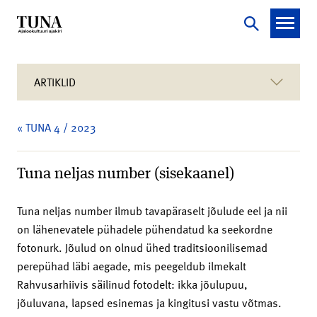
ARTIKLID
« TUNA 4 / 2023
Tuna neljas number (sisekaanel)
Tuna neljas number ilmub tavapäraselt jõulude eel ja nii
on lähenevatele pühadele pühendatud ka seekordne
fotonurk. Jõulud on olnud ühed traditsioonilisemad
perepühad läbi aegade, mis peegeldub ilmekalt
Rahvusarhiivis säilinud fotodelt: ikka jõulupuu,
jõuluvana, lapsed esinemas ja kingitusi vastu võtmas.