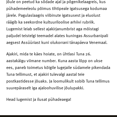
Jõule on peetud ka sõdade ajal ja põgenikelaagreis, kus
pühademeeleolu põimus tihtipeale igatsusega kodumaa
järele. Pagulaslaagris viibinute igatsusest ja eluolust
räägib ka seekordne kultuuriloolise arhiivi rubriik.
Lugemist leiab sellest ajakirjanumbrist aga mõistagi
paljudel teistelgi teemadel alates kuningas Assurbanipali
aegsest Assüüriast kuni olukorrani tänapäeva Venemaal.
Ajakiri, mida te käes hoiate, on ühtlasi Tuna 26.
aastakäigu viimane number. Kuna aasta lõpp on ukse
ees, paneb toimetus kõigile lugejaile südamele pikendada
Tuna tellimust, et ajakiri tulevalgi aastal teie
postkastidesse jõuaks. Ja loomulikult sobib Tuna tellimus
suurepäraselt iga ajaloohuvilise jõulupakki.
Head lugemist ja ilusat pühadeaega!