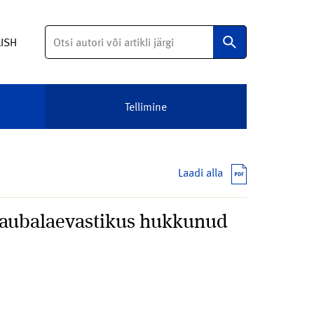
Otsi
LISH
Tellimine
Laadi alla
 kaubalaevastikus hukkunud