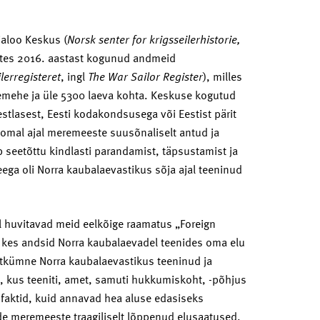
jaloo Keskus (
Norsk senter for krigsseilerhistorie,
ates 2016. aastast kogunud andmeid
ilerregisteret
, ingl
The War Sailor Register
), milles
mehe ja üle 5300 laeva kohta. Keskuse kogutud
estlasest, Eesti kodakondsusega või Eestist pärit
d omal ajal meremeeste suusõnaliselt antud ja
 seetõttu kindlasti parandamist, täpsustamist ja
ga oli Norra kaubalaevastikus sõja ajal teeninud
l huvitavad meid eelkõige raamatus „Foreign
kes andsid Norra kaubalaevadel teenides oma elu
stkümne Norra kaubalaevastikus teeninud ja
 kus teeniti, amet, samuti hukkumiskoht, -põhjus
a faktid, kuid annavad hea aluse edasiseks
nde meremeeste traagiliselt lõppenud elusaatused.