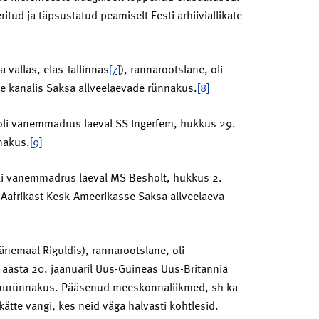
ud ja täpsustatud peamiselt Eesti arhiiviallikate
 vallas, elas Tallinnas
[7]
), rannarootslane, oli
ise kanalis Saksa allveelaevade rünnakus.
[8]
oli vanemmadrus laeval SS Ingerfem, hukkus 29.
nakus.
[9]
oli vanemmadrus laeval MS Besholt, hukkus 2.
e-Aafrikast Kesk-Ameerikasse Saksa allveelaeva
nemaal Riguldis), rannarootslane, oli
aasta 20. jaanuaril Uus-Guineas Uus-Britannia
ennurünnakus. Pääsenud meeskonnaliikmed, sh ka
kätte vangi, kes neid väga halvasti kohtlesid.