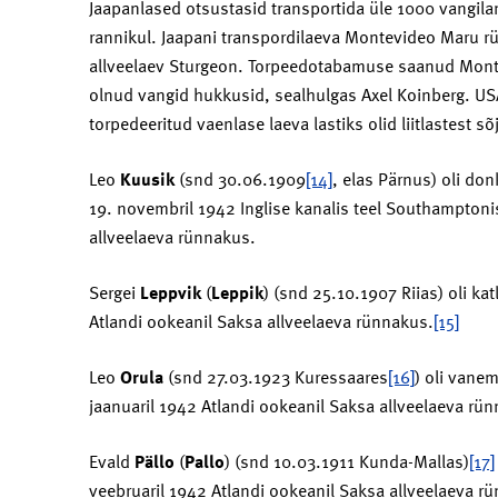
Jaapanlased otsustasid transportida üle 1000 vangila
rannikul. Jaapani transpordilaeva Montevideo Maru ründ
allveelaev Sturgeon. Torpeedotabamuse saanud Monte
olnud vangid hukkusid, sealhulgas Axel Koinberg. USA
torpedeeritud vaenlase laeva lastiks olid liitlastest sõ
Leo
Kuusik
(snd 30.06.1909
[14]
, elas Pärnus) oli do
19. novembril 1942 Inglise kanalis teel Southampton
allveelaeva rünnakus.
Sergei
Leppvik
(
Leppik
) (snd 25.10.1907 Riias) oli ka
Atlandi ookeanil Saksa allveelaeva rünnakus.
[15]
Leo
Orula
(snd 27.03.1923 Kuressaares
[16]
) oli vane
jaanuaril 1942 Atlandi ookeanil Saksa allveelaeva rü
Evald
Pällo
(
Pallo
) (snd 10.03.1911 Kunda-Mallas)
[17]
veebruaril 1942 Atlandi ookeanil Saksa allveelaeva r