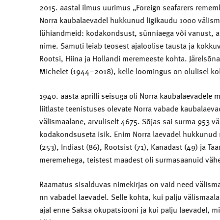
2015. aastal ilmus uurimus „Foreign seafarers rememb
Norra kaubalaevadel hukkunud ligikaudu 1000 välism
lühiandmeid: kodakondsust, sünniaega või vanust, a
nime. Samuti leiab teosest ajaloolise tausta ja kokkuv
Rootsi, Hiina ja Hollandi meremeeste kohta. Järelsõna
Michelet (1944–2018), kelle loomingus on olulisel 
1940. aasta aprilli seisuga oli Norra kaubalaevadele 
liitlaste teenistuses olevate Norra vabade kaubalaev
välismaalane, arvuliselt 4675. Sõjas sai surma 953 vä
kodakondsuseta isik. Enim Norra laevadel hukkunud me
(253), Indiast (86), Rootsist (71), Kanadast (49) ja Ta
meremehega, teistest maadest oli surmasaanuid väh
Raamatus sisalduvas nimekirjas on vaid need välismaa
nn vabadel laevadel. Selle kohta, kui palju välismaa
ajal enne Saksa okupatsiooni ja kui palju laevadel, m