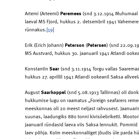
Artemi (Arteemi)
Peremees
(snd 3.12.1914 Muhumaal
laeval MS Fjord, hukkus 2. detsembril 1941 Vahemere
rünnakus.
[19]
Erik (Erich Johann)
Peterson
(
Petersen
) (snd 22.09.19
MS Austvard, hukkus 30. jaanuaril 1941 Atlandi ooke
Konstantin
Saar
(snd 3.11.1914 Torgu vallas Saaremaa
hukkus 27. aprillil 1941 Atlandi ookeanil Saksa allve
August
Saarkoppel
(snd 5.08.1913 Tallinnas) oli don
hukkumise lugu on raamatus „Foreign seafarers reme
meeskonnas oli 20 meest neljast rahvusest. Jaanuari
suunas, laadungiks 880 tonni kivisöebriketti. Mootori
jaanuaril ründasid laeva viis Saksa lennukit. Pommid 
laev põhja. Kolm meeskonnaliiget jõudis üle parda h