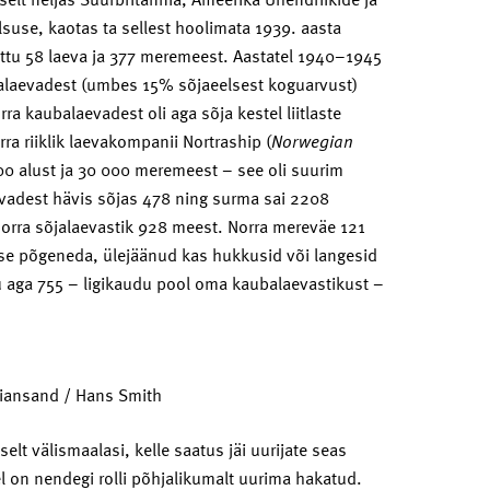
alsuse, kaotas ta sellest hoolimata 1939. aasta
tõttu 58 laeva ja 377 meremeest. Aastatel 1940–1945
alaevadest (umbes 15% sõjaeelsest koguarvust)
a kaubalaevadest oli aga sõja kestel liitlaste
ra riiklik laevakompanii Nortraship (
Norwegian
0 alust ja 30 000 meremeest – see oli suurim
vadest hävis sõjas 478 ning surma sai 2208
orra sõjalaevastik 928 meest. Norra mereväe 121
sse põgeneda, ülejäänud kas hukkusid või langesid
u aga 755 – ligikaudu pool oma kaubalaevastikust –
tiansand / Hans Smith
elt välismaalasi, kelle saatus jäi uurijate seas
l on nendegi rolli põhjalikumalt uurima hakatud.