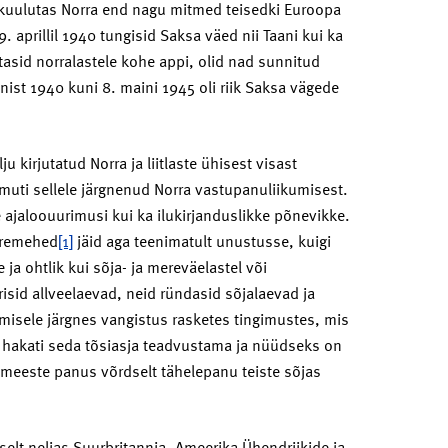
kuulutas Norra end nagu mitmed teisedki Euroopa
. aprillil 1940 tungisid Saksa väed nii Taani kui ka
tasid norralastele kohe appi, olid nad sunnitud
nist 1940 kuni 8. maini 1945 oli riik Saksa vägede
 kirjutatud Norra ja liitlaste ühisest visast
amuti sellele järgnenud Norra vastupanuliikumisest.
 ajaloouurimusi kui ka ilukirjanduslikke põnevikke.
meremehed
[1]
jäid aga teenimatult unustusse, kuigi
ja ohtlik kui sõja- ja mereväelastel või
isid allveelaevad, neid ründasid sõjalaevad ja
umisele järgnes vangistus rasketes tingimustes, mis
m hakati seda tõsiasja teadvustama ja nüüdseks on
emeeste panus võrdselt tähelepanu teiste sõjas
elt neljas Suurbritannia, Ameerika Ühendriikide ja