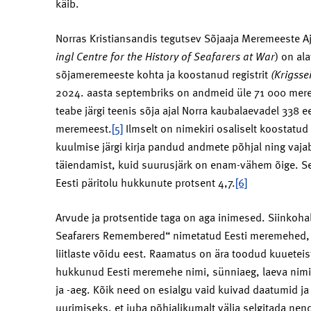
käib.
Norras Kristiansandis tegutsev Sõjaaja Meremeeste A
ingl Centre for the History of Seafarers at War
) on al
sõjameremeeste kohta ja koostanud registrit
(Krigsse
2024. aasta septembriks on andmeid üle 71 000 mere
teabe järgi teenis sõja ajal Norra kaubalaevadel 338 e
meremeest.
[5]
Ilmselt on nimekiri osaliselt koostatu
kuulmise järgi kirja pandud andmete põhjal ning vajab
täiendamist, kuid suurusjärk on enam-vähem õige. See
Eesti päritolu hukkunute protsent 4,7.
[6]
Arvude ja protsentide taga on aga inimesed. Siinkoha
Seafarers Remembered“ nimetatud Eesti meremehed, 
liitlaste võidu eest. Raamatus on ära toodud kuuetei
hukkunud Eesti meremehe nimi, sünniaeg, laeva nimi,
ja -aeg. Kõik need on esialgu vaid kuivad daatumid j
uurimiseks, et juba põhjalikumalt välja selgitada ne