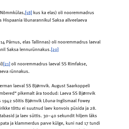
 Nõmmkülas,
[18]
kus ka elas) oli nooremmadrus
s Hispaania lõunarannikul Saksa allveelaeva
14 Pärnus, elas Tallinnas) oli nooremmadrus laeval
anil Saksa lennurünnakus.
[20]
l)
[21]
oli nooremmadrus laeval SS Rimfakse,
elaeva rünnakus.
kerman laeval SS Bjørnvik. August Saarkoppeli
mbered“ pikemalt ära toodud: Laeva SS Bjørnvik
s 1942 sõitis Bjørnvik Lõuna-Inglismaal Fowey
rikke tõttu ei suutnud laev konvois püsida ja 28.
tabasid ja laev süttis. 30–40 sekundit hiljem läks
üpata ja klammerdus parve külge, kuni nad 17 tundi