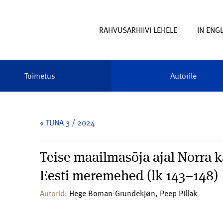
RAHVUSARHIIVI LEHELE
IN ENG
Toimetus
Autorile
« TUNA 3 / 2024
Teise maailmasõja ajal Norra
Eesti meremehed (lk 143–148)
Autorid:
Hege Boman-Grundekjøn, Peep Pillak