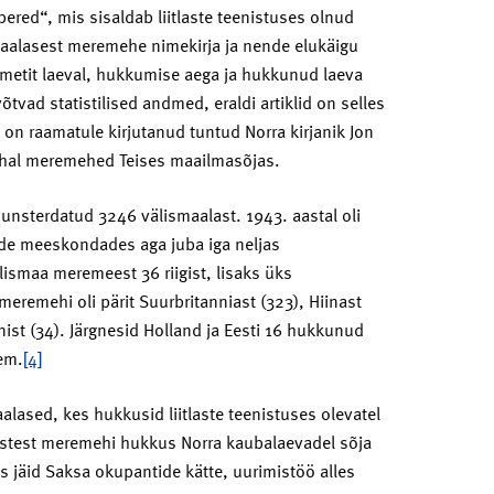
ered“, mis sisaldab liitlaste teenistuses olnud
aalasest meremehe nimekirja ja nende elukäigu
metit laeval, hukkumise aega ja hukkunud laeva
õtvad statistilised andmed, eraldi artiklid on selles
 on raamatule kirjutanud tuntud Norra kirjanik Jon
kohal meremehed Teises maailmasõjas.
munsterdatud 3246 välismaalast. 1943. aastal oli
ade meeskondades aga juba iga neljas
lismaa meremeest 36 riigist, lisaks üks
remehi oli pärit Suurbritanniast (323), Hiinast
anist (34). Järgnesid Holland ja Eesti 16 hukkunud
em.
[4]
lased, kes hukkusid liitlaste teenistuses olevatel
lastest meremehi hukkus Norra kaubalaevadel sõja
is jäid Saksa okupantide kätte, uurimistöö alles