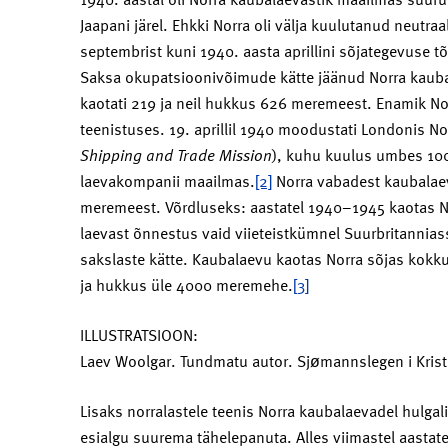
Jaapani järel. Ehkki Norra oli välja kuulutanud neutra
septembrist kuni 1940. aasta aprillini sõjategevuse 
Saksa okupatsioonivõimude kätte jäänud Norra kaub
kaotati 219 ja neil hukkus 626 meremeest. Enamik Norr
teenistuses. 19. aprillil 1940 moodustati Londonis Nor
Shipping and Trade Mission
), kuhu kuulus umbes 100
laevakompanii maailmas.
[2]
Norra vabadest kaubalae
meremeest. Võrdluseks: aastatel 1940–1945 kaotas N
laevast õnnestus vaid viieteistkümnel Suurbritannia
sakslaste kätte. Kaubalaevu kaotas Norra sõjas kokk
ja hukkus üle 4000 meremehe.
[3]
ILLUSTRATSIOON:
Laev Woolgar. Tundmatu autor. Sjømannslegen i Kris
Lisaks norralastele teenis Norra kaubalaevadel hulgalis
esialgu suurema tähelepanuta. Alles viimastel aastate