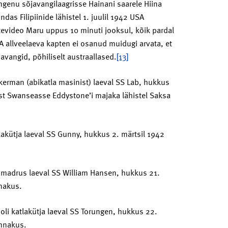
ngenu sõjavangilaagrisse Hainani saarele Hiina
as Filipiinide lähistel 1. juulil 1942 USA
video Maru uppus 10 minuti jooksul, kõik pardal
 allveelaeva kapten ei osanud muidugi arvata, et
javangid, põhiliselt austraallased.
[13]
nkerman (abikatla masinist) laeval SS Lab, hukkus
ist Swanseasse Eddystone’i majaka lähistel Saksa
tlakütja laeval SS Gunny, hukkus 2. märtsil 1942
mmadrus laeval SS William Hansen, hukkus 21.
nnakus.
oli katlakütja laeval SS Torungen, hukkus 22.
ünnakus.