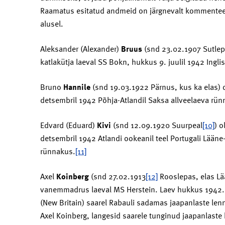
Raamatus esitatud andmeid on järgnevalt kommenteerit
alusel.
Aleksander (Alexander)
Bruus
(snd 23.02.1907 Sutlepa
katlakütja laeval SS Bokn, hukkus 9. juulil 1942 Ingl
Bruno
Hannile
(snd 19.03.1922 Pärnus, kus ka elas) 
detsembril 1942 Põhja-Atlandil Saksa allveelaeva rün
Edvard (Eduard)
Kivi
(snd 12.09.1920 Suurpeal
[10]
) 
detsembril 1942 Atlandi ookeanil teel Portugali Lään
rünnakus.
[11]
Axel
Koinberg
(snd 27.02.1913
[12]
Rooslepas, elas Lää
vanemmadrus laeval MS Herstein. Laev hukkus 1942. 
(New Britain) saarel Rabauli sadamas jaapanlaste l
Axel Koinberg, langesid saarele tunginud jaapanlaste 