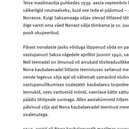
Teise maailmasõja puhkedes 1939. aasta septembris 
väikeriigid neutraalseks, kuid see teda ei päästnud – 9
Norrasse. Kuigi Saksamaaga sõjas olevad liitlased tõt
õige varsti oma väed Norrast välja tõmbama ja 10. juu
poolt okupeeritud.
Pärast norralaste jaoks võiduga lõppenud sõda on palju
vastupanust Saksa vägedele aprillist juunini 1940, s
Neil teemadel on ilmunud nii arvukaid tõsiteaduslikke
Norra kaubalaevadel liitlaste teenistuses seilanud 
nende tegevus sõja ajal oli vähemalt samavõrd oluline 
vastupanuliikumises osalejatel: kaubalaevu torpedeer
lennukid, vees varitsesid miinid, vaenlase kätte satt
päädis tihtipeale surmaga. Alles aastakümneid hilje
pälvinud sõja ajal Norra kaubalaevadel teeninud mer
osalenutega.
1940. aastal oli Norra kaubalaevastik maailmas suurus