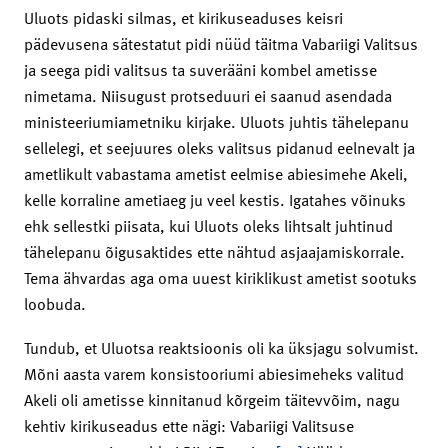
Uluots pidaski silmas, et kirikuseaduses keisri
pädevusena sätestatut pidi nüüd täitma Vabariigi Valitsus
ja seega pidi valitsus ta suverääni kombel ametisse
nimetama. Niisugust protseduuri ei saanud asendada
ministeeriumiametniku kirjake. Uluots juhtis tähelepanu
sellelegi, et seejuures oleks valitsus pidanud eelnevalt ja
ametlikult vabastama ametist eelmise abiesimehe Akeli,
kelle korraline ametiaeg ju veel kestis. Igatahes võinuks
ehk sellestki piisata, kui Uluots oleks lihtsalt juhtinud
tähelepanu õigusaktides ette nähtud asjaajamiskorrale.
Tema ähvardas aga oma uuest kiriklikust ametist sootuks
loobuda.
Tundub, et Uluotsa reaktsioonis oli ka üksjagu solvumist.
Mõni aasta varem konsistooriumi abiesimeheks valitud
Akeli oli ametisse kinnitanud kõrgeim täitevvõim, nagu
kehtiv kirikuseadus ette nägi: Vabariigi Valitsuse