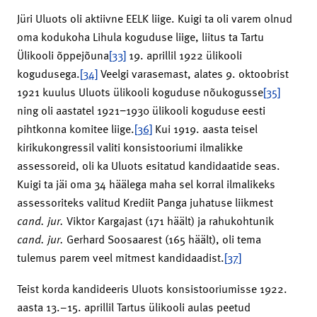
Jüri Uluots oli aktiivne EELK liige. Kuigi ta oli varem olnud
oma kodukoha Lihula koguduse liige, liitus ta Tartu
Ülikooli õppejõuna
[33]
19. aprillil 1922 ülikooli
kogudusega.
[34]
Veelgi varasemast, alates 9. oktoobrist
1921 kuulus Uluots ülikooli koguduse nõukogusse
[35]
ning oli aastatel 1921−1930 ülikooli koguduse eesti
pihtkonna komitee liige.
[36]
Kui 1919. aasta teisel
kirikukongressil valiti konsistooriumi ilmalikke
assessoreid, oli ka Uluots esitatud kandidaatide seas.
Kuigi ta jäi oma 34 häälega maha sel korral ilmalikeks
assessoriteks valitud Krediit Panga juhatuse liikmest
cand. jur.
Viktor Kargajast (171 häält) ja rahukohtunik
cand. jur.
Gerhard Soosaarest (165 häält), oli tema
tulemus parem veel mitmest kandidaadist.
[37]
Teist korda kandideeris Uluots konsistooriumisse 1922.
aasta 13.–15. aprillil Tartus ülikooli aulas peetud