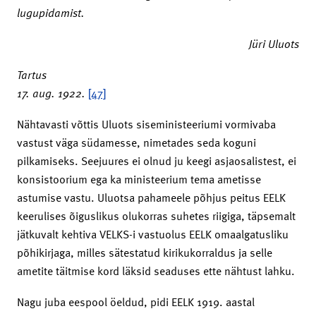
lugupidamist.
Jüri Uluots
Tartus
17. aug. 1922.
[47]
Nähtavasti võttis Uluots siseministeeriumi vormivaba
vastust väga südamesse, nimetades seda koguni
pilkamiseks. Seejuures ei olnud ju keegi asjaosalistest, ei
konsistoorium ega ka ministeerium tema ametisse
astumise vastu. Uluotsa pahameele põhjus peitus EELK
keerulises õiguslikus olukorras suhetes riigiga, täpsemalt
jätkuvalt kehtiva VELKS-i vastuolus EELK omaalgatusliku
põhikirjaga, milles sätestatud kirikukorraldus ja selle
ametite täitmise kord läksid seaduses ette nähtust lahku.
Nagu juba eespool öeldud, pidi EELK 1919. aastal