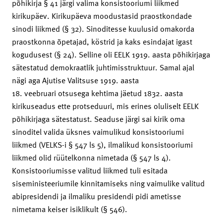
põhikirja § 41 järgi valima konsistooriumi liikmed
kirikupäev. Kirikupäeva moodustasid praostkondade
sinodi liikmed (§ 32). Sinoditesse kuulusid omakorda
praostkonna õpetajad, köstrid ja kaks esindajat igast
kogudusest (§ 24). Selline oli EELK 1919. aasta põhikirjaga
sätestatud demokraatlik juhtimisstruktuur. Samal ajal
nägi aga Ajutise Valitsuse 1919. aasta
18. veebruari otsusega kehtima jäetud 1832. aasta
kirikuseadus ette protseduuri, mis erines oluliselt EELK
põhikirjaga sätestatust. Seaduse järgi sai kirik oma
sinoditel valida üksnes vaimulikud konsistooriumi
liikmed (VELKS-i § 547 ls 5), ilmalikud konsistooriumi
liikmed olid rüütelkonna nimetada (§ 547 ls 4).
Konsistooriumisse valitud liikmed tuli esitada
siseministeeriumile kinnitamiseks ning vaimulike valitud
abipresidendi ja ilmaliku presidendi pidi ametisse
nimetama keiser isiklikult (§ 546).