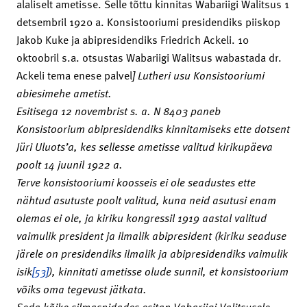
alaliselt ametisse. Selle tõttu kinnitas Wabariigi Walitsus 1
detsembril 1920 a. Konsistooriumi presidendiks piiskop
Jakob Kuke ja abipresidendiks Friedrich Ackeli. 10
oktoobril s.a. otsustas Wabariigi Walitsus wabastada dr.
Ackeli tema enese palvel
] Lutheri usu Konsistooriumi
abiesimehe ametist.
Esitisega 12 novembrist s. a. N 8403 paneb
Konsistoorium abipresidendiks kinnitamiseks ette dotsent
Jüri Uluots’a, kes sellesse ametisse valitud kirikupäeva
poolt 14 juunil 1922 a.
Terve konsistooriumi koosseis ei ole seadustes ette
nähtud asutuste poolt valitud, kuna neid asutusi enam
olemas ei ole, ja kiriku kongressil 1919 aastal valitud
vaimulik president ja ilmalik abipresident (kiriku seaduse
järele on presidendiks ilmalik ja abipresidendiks vaimulik
isik
[53]
), kinnitati ametisse olude sunnil, et konsistoorium
võiks oma tegevust jätkata.
Seda kõike silmaspidades esitan Vabariigi Valitsusele