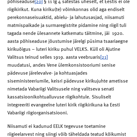
põhiseaduse
[20]
§ 11 lg 4 sätestas üheselt, et Eestis ei ole
riigikirikut. Kuna kiriku(te) võimkonnas olid aga endiselt
perekonnaseisuaktid, abielu- ja lahutusasjad, niisamuti
matmispaikade ja surmaregistrite pidamine ning riigil tuli
tagada nende ülesannete katkematu täitmine, jäi 1920.
aasta põhiseaduse jõustumise järelgi püsima tsaariaegne
kirikuõigus – luteri kiriku puhul VELKS. Küll oli Ajutine
Valitsus teinud selles 1919. aasta veebruaris
[21]
muudatusi, andes Vene ülemkonsistooriumi senise
pädevuse järelevalve- ja kohtuasjades
siseministeeriumile, keisri pädevuse kirikujuhte ametisse
nimetada Vabariigi Valitsusele ning valitseva senati
kassatsioonikohtualluvuse riigikohtule. Sisuliselt
integreeriti evangeelne luteri kirik riigikirikuna ka Eesti
Vabariigi riigiorganisatsiooni.
Niisamuti ei kadunud EELK tegevuse toetamine
riigieelarvest ning siingi võib täheldada teatud kõikumist