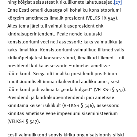
ning kõigist seisustest kirikuliikmete lahutusasjad.
[27]
Enne Eesti omariiklusaega oli kohaliku konsistooriumi
kõrgeim ametimees ilmalik president (VELKS-i § 545).
Alles tema järel tuli vaimulik asepresident ehk
kindralsuperintendent. Peale nende kuulusid
konsistooriumi veel neli assessorit: kaks vaimulikku ja
kaks ilmalikku. Konsistooriumi vaimulikud liikmed valis
kirikuõpetajatest koosnev sinod, ilmalikud liikmed – nii
presidendi kui ka assessorid − nimetas ametisse
rüütelkond. Seega oli ilmaliku presidendi positsioon
traditsiooniliselt immatrikuleeritud aadliku amet, sest
rüütelkond pidi valima ta „enda hulgast“ (VELKS-i § 547).
Presidendi ja kindralsuperintendendi pidi ametisse
kinnitama keiser isiklikult (VELKS-i § 546), assessorid
kinnitas ametisse Vene impeeriumi siseministeerium
(VELKS-i § 547).
Eesti vaimulikkond soovis kiriku organisatsioonis siiski