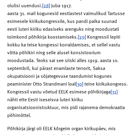
olulisi uuendusi.
[28]
Juba 1917.
aasta 31. mail kogunesid eestlastest vaimulikud Tartusse
esimesele kirikukongressile, kus pandi paika suunad
eesti luteri kiriku edasiseks arenguks ning moodustati
toimkond põhikirja koostamiseks.
[29]
Kongressil lepiti
kokku ka teise kongressi korraldamises, et sellel vastu
võtta põhikiri ning selle alusel konsistoorium
moodustada. Teoks sai see siiski alles 1919. aasta 10.
septembril, kui pärast enamlaste terrorit, Saksa
okupatsiooni ja sõjategevuse taandumist kogunes
peaminister Otto Strandmani loal
[30]
teine kirikukongress.
Kongressil vastu võetud EELK esimese põhikirjaga
[31]
nähti ette Eesti iseseisva luteri kiriku
organisatsioonistruktuur, mis pidi rajanema demokraatia
põhimõttel.
Põhikirja järgi oli EELK kõrgeim organ kirikupäev, mis