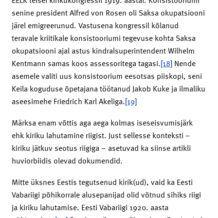
senine president Alfred von Rosen oli Saksa okupatsiooni
järel emigreerunud. Vastusena kongressil kõlanud
teravale kriitikale konsistooriumi tegevuse kohta Saksa
okupatsiooni ajal astus kindralsuperintendent Wilhelm
Kentmann samas koos assessoritega tagasi.
[18]
Nende
asemele valiti uus konsistoorium eesotsas piiskopi, seni
Keila koguduse õpetajana töötanud Jakob Kuke ja ilmaliku
aseesimehe Friedrich Karl Akeliga.
[19]
Märksa enam võttis aga aega kolmas iseseisvumisjärk
ehk kiriku lahutamine riigist. Just sellesse konteksti –
kiriku jätkuv seotus riigiga – asetuvad ka siinse artikli
huviorbiidis olevad dokumendid.
Mitte üksnes Eestis tegutsenud kirik(ud), vaid ka Eesti
Vabariigi põhikorrale alusepanijad olid võtnud sihiks riigi
ja kiriku lahutamise. Eesti Vabariigi 1920. aasta