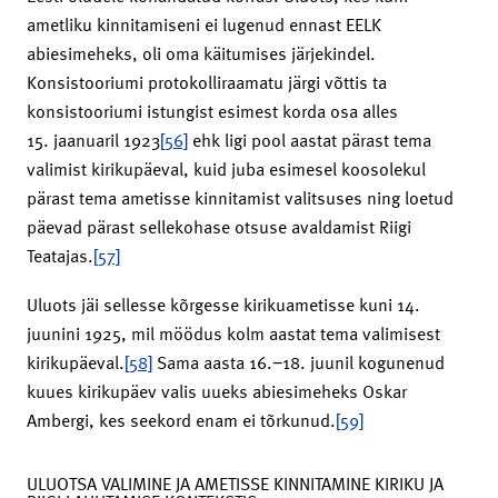
ametliku kinnitamiseni ei lugenud ennast EELK
abiesimeheks, oli oma käitumises järjekindel.
Konsistooriumi protokolliraamatu järgi võttis ta
konsistooriumi istungist esimest korda osa alles
15. jaanuaril 1923
[56]
ehk ligi pool aastat pärast tema
valimist kirikupäeval, kuid juba esimesel koosolekul
pärast tema ametisse kinnitamist valitsuses ning loetud
päevad pärast sellekohase otsuse avaldamist Riigi
Teatajas.
[57]
Uluots jäi sellesse kõrgesse kirikuametisse kuni 14.
juunini 1925, mil möödus kolm aastat tema valimisest
kirikupäeval.
[58]
Sama aasta 16.−18. juunil kogunenud
kuues kirikupäev valis uueks abiesimeheks Oskar
Ambergi, kes seekord enam ei tõrkunud.
[59]
ULUOTSA VALIMINE JA AMETISSE KINNITAMINE KIRIKU JA