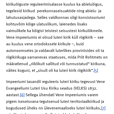
kirikuõiguste reguleerimisalasse kuulus ka abieluõigus,
tegelesid kirikud perekonnaseisuaktide ning abielu- ja
lahutusasjadega. Selles valdkonnas oligi konsistooriumi
kohtuvõim kõige ulatuslikum, laienedes lisaks
vaimulikele ka kõigist teistest seisustest kirikuliikmeile.
Vene impeeriumis ei olnud luteri kirik küll riigikirik – see
au kuulus vene ortodokssele kirikule −, kuid
autonoomsetes ja valdavalt luterlikes provintsides oli ta
riigikirikuga sarnanevas staatuses, mida Priit Rohtmets on
määratlenud „riiklikult sallitud või tunnustatud“ kirikuna,
väites koguni, et „sisult oli ka luteri kirik riigikirik“.
[5]
Impeeriumi tasandil reguleeris luteri kiriku tegevust Vene
Evangeeliumi Luteri Usu Kiriku seadus (VELKS) 1832.
aastast.
[6]
Sellega ühendati Vene impeeriumis varem
pigem iseseisvana tegutsenud luteri territoriaalkirikud ja
kogudused üheks nn ülevenemaaliseks luteri kirikuks,
[7]