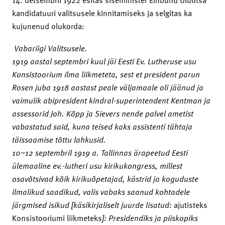
kandidatuuri valitsusele kinnitamiseks ja selgitas ka
kujunenud olukorda:
Vabariigi Valitsusele.
1919 aastal septembri kuul jäi Eesti Ev. Lutheruse usu
Konsistoorium ilma liikmeteta, sest et president parun
Rosen juba 1918 aastast peale väljamaale oli jäänud ja
vaimulik abipresident kindral-superintendent Kentman ja
assessorid Joh. Kõpp ja Sievers nende palvel ametist
vabastatud said, kuna teised kaks assistenti tähtaja
täissaamise tõttu lahkusid.
10−12 septembril 1919 a. Tallinnas ärapeetud Eesti
ülemaaline ev.-lutheri usu kirikukongress, millest
osavõtsivad kõik kirikuõpetajad, köstrid ja koguduste
ilmalikud saadikud, valis vabaks saanud kohtadele
järgmised isikud [käsikirjaliselt juurde lisatud:
ajutisteks
Konsistooriumi liikmeteks
]: Presidendiks ja piiskopiks