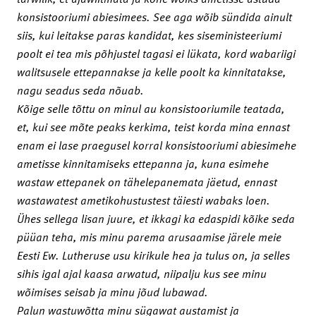
konsistooriumi abiesimees. See aga wõib sündida ainult
siis, kui leitakse paras kandidat, kes siseministeeriumi
poolt ei tea mis põhjustel tagasi ei lükata, kord wabariigi
walitsusele ettepannakse ja kelle poolt ka kinnitatakse,
nagu seadus seda nõuab.
Kõige selle tõttu on minul au konsistooriumile teatada,
et, kui see mõte peaks kerkima, teist korda mina ennast
enam ei lase praegusel korral konsistooriumi abiesimehe
ametisse kinnitamiseks ettepanna ja, kuna esimehe
wastaw ettepanek on tähelepanemata jäetud, ennast
wastawatest ametikohustustest täiesti wabaks loen.
Ühes sellega lisan juure, et ikkagi ka edaspidi kõike seda
püüan teha, mis minu parema arusaamise järele meie
Eesti Ew. Lutheruse usu kirikule hea ja tulus on, ja selles
sihis igal ajal kaasa arwatud, niipalju kus see minu
wõimises seisab ja minu jõud lubawad.
Palun wastuwõtta minu sügawat austamist ja