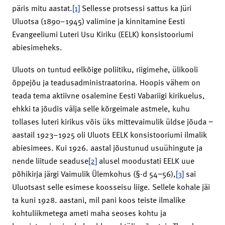
päris mitu aastat.
[1]
Sellesse protsessi sattus ka Jüri
Uluotsa (1890–1945) valimine ja kinnitamine Eesti
Evangeeliumi Luteri Usu Kiriku (EELK) konsistooriumi
abiesimeheks.
Uluots on tuntud eelkõige poliitiku, riigimehe, ülikooli
õppejõu ja teadusadministraatorina. Hoopis vähem on
teada tema aktiivne osalemine Eesti Vabariigi kirikuelus,
ehkki ta jõudis välja selle kõrgeimale astmele, kuhu
tollases luteri kirikus võis üks mittevaimulik üldse jõuda −
aastail 1923–1925 oli Uluots EELK konsistooriumi ilmalik
abiesimees. Kui 1926. aastal jõustunud usuühingute ja
nende liitude seaduse
[2]
alusel moodustati EELK uue
põhikirja järgi Vaimulik Ülemkohus (§-d 54−56),
[3]
sai
Uluotsast selle esimese koosseisu liige. Sellele kohale jäi
ta kuni 1928. aastani, mil pani koos teiste ilmalike
kohtuliikmetega ameti maha seoses kohtu ja