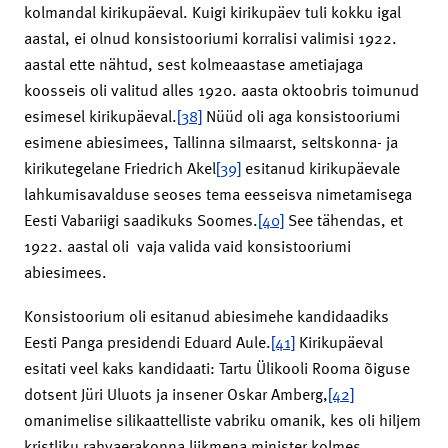
kolmandal kirikupäeval. Kuigi kirikupäev tuli kokku igal
aastal, ei olnud konsistooriumi korralisi valimisi 1922.
aastal ette nähtud, sest kolmeaastase ametiajaga
koosseis oli valitud alles 1920. aasta oktoobris toimunud
esimesel kirikupäeval.
[38]
Nüüd oli aga konsistooriumi
esimene abiesimees, Tallinna silmaarst, seltskonna- ja
kirikutegelane Friedrich Akel
[39]
esitanud kirikupäevale
lahkumisavalduse seoses tema eesseisva nimetamisega
Eesti Vabariigi saadikuks Soomes.
[40]
See tähendas, et
1922. aastal oli vaja valida vaid konsistooriumi
abiesimees.
Konsistoorium oli esitanud abiesimehe kandidaadiks
Eesti Panga presidendi Eduard Aule.
[41]
Kirikupäeval
esitati veel kaks kandidaati: Tartu Ülikooli Rooma õiguse
dotsent Jüri Uluots ja insener Oskar Amberg,
[42]
omanimelise silikaattelliste vabriku omanik, kes oli hiljem
kristliku rahvaerakonna liikmena minister kolmes