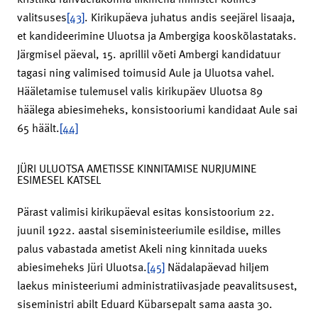
valitsuses
[43]
. Kirikupäeva juhatus andis seejärel lisaaja,
et kandideerimine Uluotsa ja Ambergiga kooskõlastataks.
Järgmisel päeval, 15. aprillil võeti Ambergi kandidatuur
tagasi ning valimised toimusid Aule ja Uluotsa vahel.
Hääletamise tulemusel valis kirikupäev Uluotsa 89
häälega abiesimeheks, konsistooriumi kandidaat Aule sai
65 häält.
[44]
JÜRI ULUOTSA AMETISSE KINNITAMISE NURJUMINE
ESIMESEL KATSEL
Pärast valimisi kirikupäeval esitas konsistoorium 22.
juunil 1922. aastal siseministeeriumile esildise, milles
palus vabastada ametist Akeli ning kinnitada uueks
abiesimeheks Jüri Uluotsa.
[45]
Nädalapäevad hiljem
laekus ministeeriumi administratiivasjade peavalitsusest,
siseministri abilt Eduard Kübarsepalt sama aasta 30.