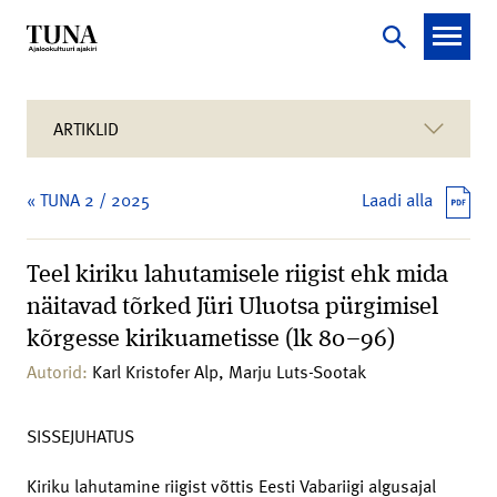
ARTIKLID
« TUNA 2 / 2025
Laadi alla
Teel kiriku lahutamisele riigist ehk mida
näitavad tõrked Jüri Uluotsa pürgimisel
kõrgesse kirikuametisse (lk 80–96)
Autorid:
Karl Kristofer Alp, Marju Luts-Sootak
SISSEJUHATUS
Kiriku lahutamine riigist võttis Eesti Vabariigi algusajal