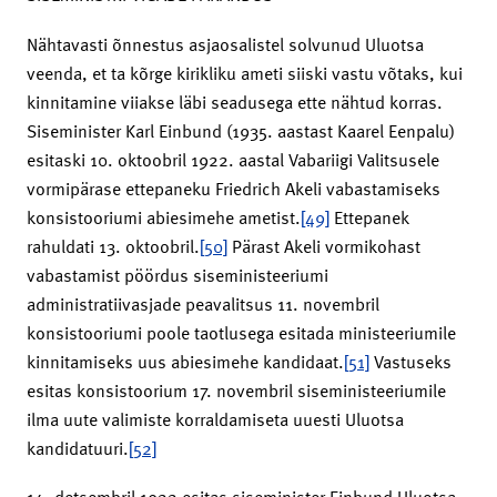
Nähtavasti õnnestus asjaosalistel solvunud Uluotsa
veenda, et ta kõrge kirikliku ameti siiski vastu võtaks, kui
kinnitamine viiakse läbi seadusega ette nähtud korras.
Siseminister Karl Einbund (1935. aastast Kaarel Eenpalu)
esitaski 10. oktoobril 1922. aastal Vabariigi Valitsusele
vormipärase ettepaneku Friedrich Akeli vabastamiseks
konsistooriumi abiesimehe ametist.
[49]
Ettepanek
rahuldati 13. oktoobril.
[50]
Pärast Akeli vormikohast
vabastamist pöördus siseministeeriumi
administratiivasjade peavalitsus 11. novembril
konsistooriumi poole taotlusega esitada ministeeriumile
kinnitamiseks uus abiesimehe kandidaat.
[51]
Vastuseks
esitas konsistoorium 17. novembril siseministeeriumile
ilma uute valimiste korraldamiseta uuesti Uluotsa
kandidatuuri.
[52]
14. detsembril 1922 esitas siseminister Einbund Uluotsa