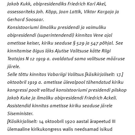
Jakob Kukk, abipresidendiks Friedrich Karl Akel,
assessoriteks Joh. Kõpp, Jaan Lattik, Viktor Kargaja ja
Gerhard Soosaar.
Konsistooriumi ilmaliku presidendi ja vaimuliku
abipresidendi (superintendendi) kinnitas Vene ajal
ametisse keiser, kiriku seaduse § 529 ja 547 põhjal. See
kinnitamise õigus läks Ajutise Valitsuse kätte Riigi
Teatajas N 12 1919 a. avaldatud sama valitsuse määruse
järele.
Selle tõttu kinnitas Vabariigi Valitsus [käsikirjaliselt:
17.
]
oktoobril 1919 a. ametisse ülevalpool tähendatud kiriku
kongressi poolt valitud konsistooriumi presidendi piiskop
Jakob Kuke ja ilmaliku abipresidendi Friedrich Ackeli.
Assistendid kinnitas ametisse kiriku seaduse järele
Siseminister.
[Käsikirjaliselt:
14 oktoobril 1920 aastal ärapeetud III
ülemaaline kirikukongress walis needsamad isikud