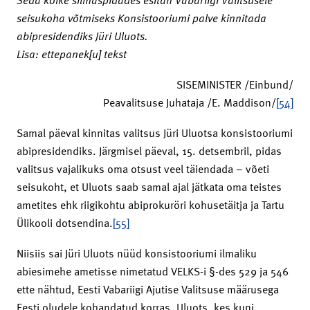
seisukoha võtmiseks Konsistooriumi palve kinnitada
abipresidendiks Jüri Uluots.
Lisa: ettepanek[u] tekst
SISEMINISTER /Einbund/
Peavalitsuse Juhataja /E. Maddison/
[54]
Samal päeval kinnitas valitsus Jüri Uluotsa konsistooriumi
abipresidendiks. Järgmisel päeval, 15. detsembril, pidas
valitsus vajalikuks oma otsust veel täiendada – võeti
seisukoht, et Uluots saab samal ajal jätkata oma teistes
ametites ehk riigikohtu abiprokuröri kohusetäitja ja Tartu
Ülikooli dotsendina.
[55]
Niisiis sai Jüri Uluots nüüd konsistooriumi ilmaliku
abiesimehe ametisse nimetatud VELKS-i §-des 529 ja 546
ette nähtud, Eesti Vabariigi Ajutise Valitsuse määrusega
Eesti oludele kohandatud korras. Uluots, kes kuni