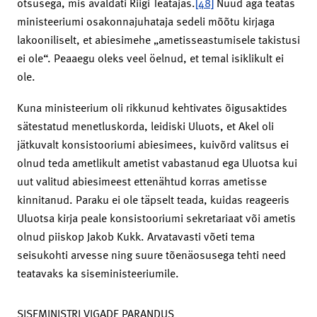
otsusega, mis avaldati Riigi Teatajas.
[48]
Nüüd aga teatas
ministeeriumi osakonnajuhataja sedeli mõõtu kirjaga
lakooniliselt, et abiesimehe „ametisseastumisele takistusi
ei ole“. Peaaegu oleks veel öelnud, et temal isiklikult ei
ole.
Kuna ministeerium oli rikkunud kehtivates õigusaktides
sätestatud menetluskorda, leidiski Uluots, et Akel oli
jätkuvalt konsistooriumi abiesimees, kuivõrd valitsus ei
olnud teda ametlikult ametist vabastanud ega Uluotsa kui
uut valitud abiesimeest ettenähtud korras ametisse
kinnitanud. Paraku ei ole täpselt teada, kuidas reageeris
Uluotsa kirja peale konsistooriumi sekretariaat või ametis
olnud piiskop Jakob Kukk. Arvatavasti võeti tema
seisukohti arvesse ning suure tõenäosusega tehti need
teatavaks ka siseministeeriumile.
SISEMINISTRI VIGADE PARANDUS