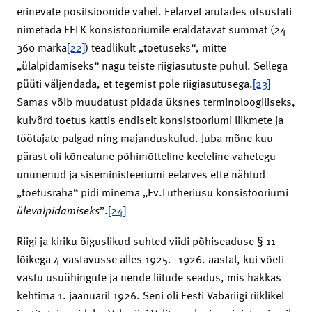
erinevate positsioonide vahel. Eelarvet arutades otsustati
nimetada EELK konsistooriumile eraldatavat summat (24
360 marka
[22]
) teadlikult „toetuseks“, mitte
„ülalpidamiseks“ nagu teiste riigiasutuste puhul. Sellega
püüti väljendada, et tegemist pole riigiasutusega.
[23]
Samas võib muudatust pidada üksnes terminoloogiliseks,
kuivõrd toetus kattis endiselt konsistooriumi liikmete ja
töötajate palgad ning majanduskulud. Juba mõne kuu
pärast oli kõnealune põhimõtteline keeleline vahetegu
ununenud ja siseministeeriumi eelarves ette nähtud
„toetusraha“ pidi minema „Ev.Lutheriusu konsistooriumi
ülevalpidamiseks
”.
[24]
Riigi ja kiriku õiguslikud suhted viidi põhiseaduse § 11
lõikega 4 vastavusse alles 1925.–1926. aastal, kui võeti
vastu usuühingute ja nende liitude seadus, mis hakkas
kehtima 1. jaanuaril 1926. Seni oli Eesti Vabariigi riiklikel