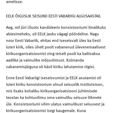
ametisse.
EELK ÕIGUSLIK SEISUND EESTI VABARIIGI ALGUSAASTAIL
Aeg, mil Jüri Uluots kandideeris konsistooriumi ilmalikuks
abiesimeheks, oli EELK jaoks vägagi pöördeline. Nagu
noor Eesti Vabariik, ehitas end iseseisvalt üles ka Eesti
luteri kirik, olles ühelt poolt vabanenud ülevenemaalisest
kirikuorganisatsioonist ning teiselt poolt ka baltisaksa
aadlike ja vaimulike mõjuvõimust. Kolmanda
vabanemisjärguna oli käsil kiriku lahutamine riigist.
Enne Eesti Vabariigi iseseisvumist ja EELK asutamist oli
luteri kiriku konsistoorium olnud seisuslik institutsioon,
mis lisaks kohaliku kirikuorganisatsiooni juhtimisele
teostas ka kohtuvõimu oma vaimuliku seisuse liikmete
üle. Konsistooriumi võim ulatus vaimulikust seisusest ja
kirikuorganisatsioonist isegi kaugemale. Kuna