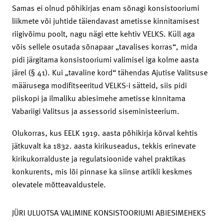
Samas ei olnud põhikirjas enam sõnagi konsistooriumi
liikmete või juhtide täiendavast ametisse kinnitamisest
riigivõimu poolt, nagu nägi ette kehtiv VELKS. Küll aga
võis sellele osutada sõnapaar „tavalises korras“, mida
pidi järgitama konsistooriumi valimisel iga kolme aasta
järel (§ 41). Kui „tavaline kord“ tähendas Ajutise Valitsuse
määrusega modifitseeritud VELKS-i sätteid, siis pidi
piiskopi ja ilmaliku abiesimehe ametisse kinnitama
Vabariigi Valitsus ja assessorid siseministeerium.
Olukorras, kus EELK 1919. aasta põhikirja kõrval kehtis
jätkuvalt ka 1832. aasta kirikuseadus, tekkis erinevate
kirikukorralduste ja regulatsioonide vahel praktikas
konkurents, mis lõi pinnase ka siinse artikli keskmes
olevatele mõtteavaldustele.
JÜRI ULUOTSA VALIMINE KONSISTOORIUMI ABIESIMEHEKS