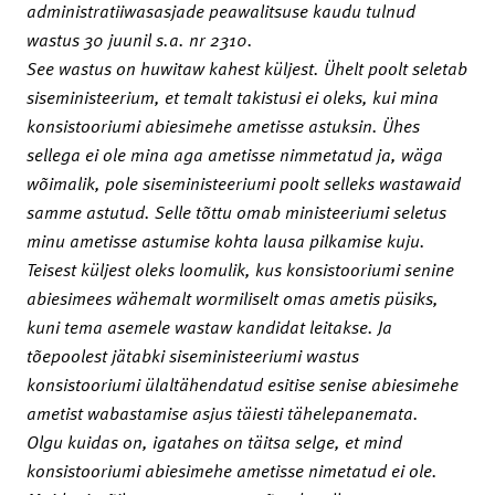
administratiiwasasjade peawalitsuse kaudu tulnud
wastus 30 juunil s.a. nr 2310.
See wastus on huwitaw kahest küljest. Ühelt poolt seletab
siseministeerium, et temalt takistusi ei oleks, kui mina
konsistooriumi abiesimehe ametisse astuksin. Ühes
sellega ei ole mina aga ametisse nimmetatud ja, wäga
wõimalik, pole siseministeeriumi poolt selleks wastawaid
samme astutud. Selle tõttu omab ministeeriumi seletus
minu ametisse astumise kohta lausa pilkamise kuju.
Teisest küljest oleks loomulik, kus konsistooriumi senine
abiesimees wähemalt wormiliselt omas ametis püsiks,
kuni tema asemele wastaw kandidat leitakse. Ja
tõepoolest jätabki siseministeeriumi wastus
konsistooriumi ülaltähendatud esitise senise abiesimehe
ametist wabastamise asjus täiesti tähelepanemata.
Olgu kuidas on, igatahes on täitsa selge, et mind
konsistooriumi abiesimehe ametisse nimetatud ei ole.