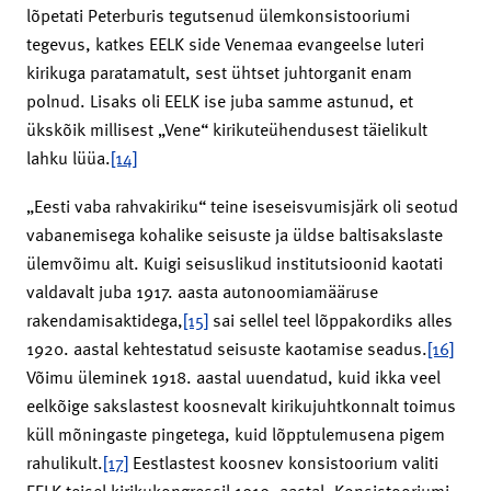
lõpetati Peterburis tegutsenud ülemkonsistooriumi
tegevus, katkes EELK side Venemaa evangeelse luteri
kirikuga paratamatult, sest ühtset juhtorganit enam
polnud. Lisaks oli EELK ise juba samme astunud, et
ükskõik millisest „Vene“ kirikuteühendusest täielikult
lahku lüüa.
[14]
„Eesti vaba rahvakiriku“ teine iseseisvumisjärk oli seotud
vabanemisega kohalike seisuste ja üldse baltisakslaste
ülemvõimu alt. Kuigi seisuslikud institutsioonid kaotati
valdavalt juba 1917. aasta autonoomiamääruse
rakendamisaktidega,
[15]
sai sellel teel lõppakordiks alles
1920. aastal kehtestatud seisuste kaotamise seadus.
[16]
Võimu üleminek 1918. aastal uuendatud, kuid ikka veel
eelkõige sakslastest koosnevalt kirikujuhtkonnalt toimus
küll mõningaste pingetega, kuid lõpptulemusena pigem
rahulikult.
[17]
Eestlastest koosnev konsistoorium valiti
EELK teisel kirikukongressil 1919. aastal. Konsistooriumi