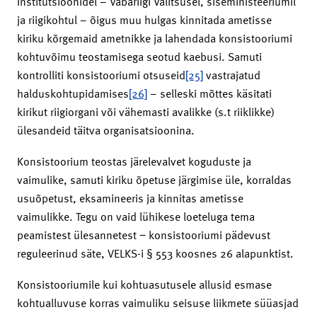
institutsioonidel – Vabariigi Valitsusel, siseministeeriumil
ja riigikohtul – õigus muu hulgas kinnitada ametisse
kiriku kõrgemaid ametnikke ja lahendada konsistooriumi
kohtuvõimu teostamisega seotud kaebusi. Samuti
kontrolliti konsistooriumi otsuseid
[25]
vastrajatud
halduskohtupidamises
[26]
– selleski mõttes käsitati
kirikut riigiorgani või vähemasti avalikke (s.t riiklikke)
ülesandeid täitva organisatsioonina.
Konsistoorium teostas järelevalvet koguduste ja
vaimulike, samuti kiriku õpetuse järgimise üle, korraldas
usuõpetust, eksamineeris ja kinnitas ametisse
vaimulikke. Tegu on vaid lühikese loeteluga tema
peamistest ülesannetest − konsistooriumi pädevust
reguleerinud säte, VELKS-i § 553 koosnes 26 alapunktist.
Konsistooriumile kui kohtuasutusele allusid esmase
kohtualluvuse korras vaimuliku seisuse liikmete süüasjad