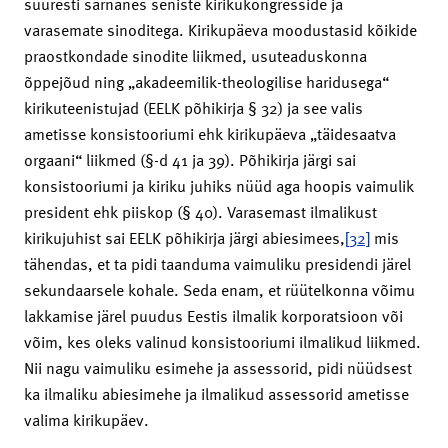
suuresti sarnanes seniste kirikukongresside ja
varasemate sinoditega. Kirikupäeva moodustasid kõikide
praostkondade sinodite liikmed, usuteaduskonna
õppejõud ning „akadeemilik-theologilise haridusega“
kirikuteenistujad (EELK põhikirja § 32) ja see valis
ametisse konsistooriumi ehk kirikupäeva „täidesaatva
orgaani“ liikmed (§-d 41 ja 39). Põhikirja järgi sai
konsistooriumi ja kiriku juhiks nüüd aga hoopis vaimulik
president ehk piiskop (§ 40). Varasemast ilmalikust
kirikujuhist sai EELK põhikirja järgi abiesimees,
[32]
mis
tähendas, et ta pidi taanduma vaimuliku presidendi järel
sekundaarsele kohale. Seda enam, et rüütelkonna võimu
lakkamise järel puudus Eestis ilmalik korporatsioon või
võim, kes oleks valinud konsistooriumi ilmalikud liikmed.
Nii nagu vaimuliku esimehe ja assessorid, pidi nüüdsest
ka ilmaliku abiesimehe ja ilmalikud assessorid ametisse
valima kirikupäev.