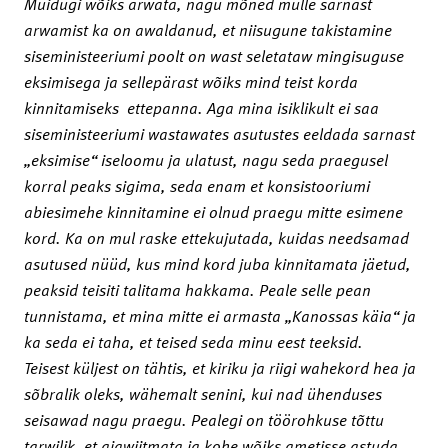
Muidugi wõiks arwata, nagu mõned mulle sarnast
arwamist ka on awaldanud, et niisugune takistamine
siseministeeriumi poolt on wast seletataw mingisuguse
eksimisega ja sellepärast wõiks mind teist korda
kinnitamiseks ettepanna. Aga mina isiklikult ei saa
siseministeeriumi wastawates asutustes eeldada sarnast
„eksimise“ iseloomu ja ulatust, nagu seda praegusel
korral peaks sigima, seda enam et konsistooriumi
abiesimehe kinnitamine ei olnud praegu mitte esimene
kord. Ka on mul raske ettekujutada, kuidas needsamad
asutused nüüd, kus mind kord juba kinnitamata jäetud,
peaksid teisiti talitama hakkama. Peale selle pean
tunnistama, et mina mitte ei armasta „Kanossas käia“ ja
ka seda ei taha, et teised seda minu eest teeksid.
Teisest küljest on tähtis, et kiriku ja riigi wahekord hea ja
sõbralik oleks, wähemalt senini, kui nad ühenduses
seisawad nagu praegu. Pealegi on töörohkuse tõttu
tarwilik, et ajawiitmata ja kohe wõiks ametisse astuda