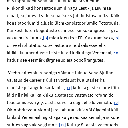
mis lõpptulemusena oli allutatud keisrivõimule.
Piirkondlikud konsistooriumid nagu Eesti- ja Liivimaa
omad, kujunesid vaid kohalikuks juhtimistasandiks. Kõik
konsistooriumid allusid ülemkonsistooriumile Peterburis.
Kui Eesti luteri koguduste esimesel kirikukongressil 1917.
aasta mais-juunis,
[8]
mida loetakse EELK asutamiseks,
[9]
oli veel rõhutatud soovi astuda sinodaalsesse ehk
kiriklikku ühendusse teiste luteri kirikutega Venemaal,
[10]
kadus see eesmärk järgnenud ajaloopöörangutes.
Veebruarirevolutsiooniga võimule tulnud Vene Ajutine
Valitsus deklareeris üldist võrdsust kuulutades ka
usuliste piirangute kaotamist,
[11]
kuid segaste olude tõttu
jäid nii riigi kui ka kiriku algatused vastavate reformide
teostamiseks 1917. aasta suvel ja sügisel ellu viimata.
[12]
Oktoobrirevolutsiooni järel lahutati kirik või õigemini küll
kirikud Venemaal riigist aga kõige radikaalsemal ja isikute
suhtes vägivaldselgi moel.
[13]
Kui 1918. aasta veebruaris