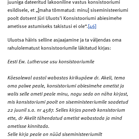
juuniga dateeritud lakooniline vastus konsistooriumi
esildisele, et „[maha tõmmatud: minu] siseministeeriumi
poolt dotsent Jüri Uluots’i Konsistooriumi abiesimehe
ametisse astumiseks takistusi ei ole“.
[46]
Uluotsa häiris selline asjaajamine ja ta väljendas oma
rahulolematust konsistooriumile läkitatud kirjas:
Eesti Ew. Lutheruse usu konsistooriumile
Käesolewal aastal wabastas kirikupäew dr. Akeli, tema
oma palwe peale, konsistoriumi abiesimehe ametist ja
walis selle ameti peale minu, nagu seda on näha kirjast,
mis konsistoriumi poolt on siseministeeriumile saadetud
22 juunil s.a. nr 4587. Selles kirjas paneb konsistorium
ette, dr Akelit tähendatud ametist wabastada ja mind
ametisse kinnitada.
Selle kirja peale on nüüd siseministeeriumilt