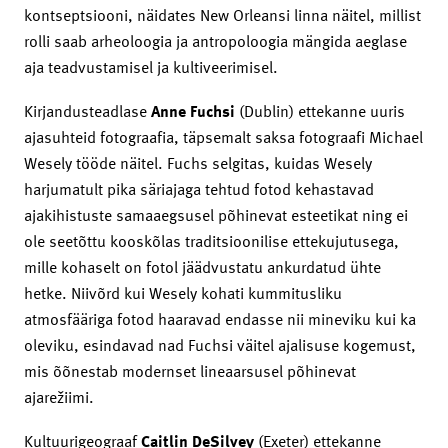
kontseptsiooni, näidates New Orleansi linna näitel, millist
rolli saab arheoloogia ja antropoloogia mängida aeglase
aja teadvustamisel ja kultiveerimisel.
Kirjandusteadlase
Anne Fuchsi
(Dublin) ettekanne uuris
ajasuhteid fotograafia, täpsemalt saksa fotograafi Michael
Wesely tööde näitel. Fuchs selgitas, kuidas Wesely
harjumatult pika säriajaga tehtud fotod kehastavad
ajakihistuste samaaegsusel põhinevat esteetikat ning ei
ole seetõttu kooskõlas traditsioonilise ettekujutusega,
mille kohaselt on fotol jäädvustatu ankurdatud ühte
hetke. Niivõrd kui Wesely kohati kummitusliku
atmosfääriga fotod haaravad endasse nii mineviku kui ka
oleviku, esindavad nad Fuchsi väitel ajalisuse kogemust,
mis õõnestab modernset lineaarsusel põhinevat
ajarežiimi.
Kultuurigeograaf
Caitlin DeSilvey
(Exeter) ettekanne