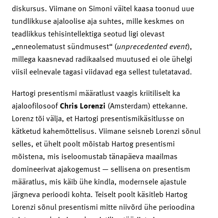
diskursus. Viimane on Simoni väitel kaasa toonud uue
tundlikkuse ajaloolise aja suhtes, mille keskmes on
teadlikkus tehisintellektiga seotud ligi olevast
„enneolematust sündmusest“ (
unprecedented
event
),
millega kaasnevad radikaalsed muutused ei ole ühelgi
viisil eelnevale tagasi viidavad ega sellest tuletatavad.
Hartogi presentismi määratlust vaagis kriitiliselt ka
ajaloofilosoof
Chris Lorenzi
(Amsterdam) ettekanne.
Lorenz tõi välja, et Hartogi presentismikäsitlusse on
kätketud kahemõttelisus. Viimane seisneb Lorenzi sõnul
selles, et ühelt poolt mõistab Hartog presentismi
mõistena, mis iseloomustab tänapäeva maailmas
domineerivat ajakogemust — sellisena on presentism
määratlus, mis käib ühe kindla, modernsele ajastule
järgneva perioodi kohta. Teiselt poolt käsitleb Hartog
Lorenzi sõnul presentismi mitte niivõrd ühe perioodina