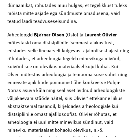
dünaamikat, rõhutades muu hulgas, et tegelikkust tuleks
mõista mitte asjade ega sündmuste omadusena, vaid
teatud laadi teadvuseseisundina.
Arheoloogid
Bjørnar Olsen
(Oslo) ja
Laurent Olivier
mõtestasid oma distsipliinile iseomast ajakäsitust,
eristades selle lineaarselt kulgevast ajaloolisest ajast ning
rõhutades, et arheoloogia tegeleb minevikuga niivõrd,
kuivõrd see on olevikus materiaalsel kujul kohal. Kui
Olsen mõtestas arheoloogia ja temporaalsuse suhet ning
erinevate ajakihtide põimumist ühe konkreetse Põhja-
Norras asuva küla ning seal aset leidnud arheoloogiliste
väljakaevamistööde näitel, siis Olivier’ ettekanne liikus
abstraktsemal tasandil, kirjeldades arheoloogiale kui
distsipliinile omast ajafilosoofiat. Olivier rõhutas, et
arheoloogia ei uuri mitte minevikus sündinut, vaid
mineviku materiaalset kohaolu olevikus, n.-ö.