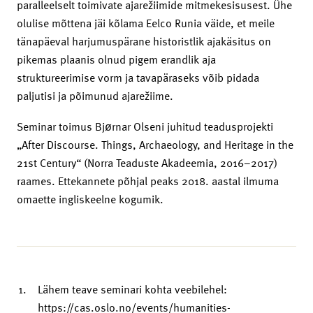
paralleelselt toimivate ajarežiimide mitmekesisusest. Ühe
olulise mõttena jäi kõlama Eelco Runia väide, et meile
tänapäeval harjumuspärane historistlik ajakäsitus on
pikemas plaanis olnud pigem erandlik aja
struktureerimise vorm ja tavapäraseks võib pidada
paljutisi ja põimunud ajarežiime.
Seminar toimus Bjørnar Olseni juhitud teadusprojekti
„After Discourse. Things, Archaeology, and Heritage in the
21st Century“ (Norra Teaduste Akadeemia, 2016–2017)
raames. Ettekannete põhjal peaks 2018. aastal ilmuma
omaette ingliskeelne kogumik.
Lähem teave seminari kohta veebilehel:
https://cas.oslo.no/events/humanities-