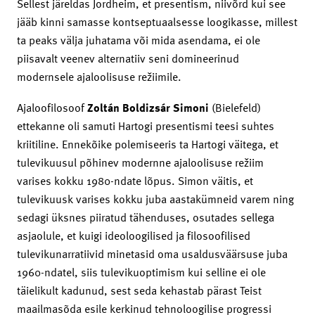
Sellest järeldas Jordheim, et presentism, niivõrd kui see
jääb kinni samasse kontseptuaalsesse loogikasse, millest
ta peaks välja juhatama või mida asendama, ei ole
piisavalt veenev alternatiiv seni domineerinud
modernsele ajaloolisuse režiimile.
Ajaloofilosoof
Zoltán Boldizsár Simoni
(Bielefeld)
ettekanne oli samuti Hartogi presentismi teesi suhtes
kriitiline. Ennekõike polemiseeris ta Hartogi väitega, et
tulevikuusul põhinev modernne ajaloolisuse režiim
varises kokku 1980-ndate lõpus. Simon väitis, et
tulevikuusk varises kokku juba aastakümneid varem ning
sedagi üksnes piiratud tähenduses, osutades sellega
asjaolule, et kuigi ideoloogilised ja filosoofilised
tulevikunarratiivid minetasid oma usaldusväärsuse juba
1960-ndatel, siis tulevikuoptimism kui selline ei ole
täielikult kadunud, sest seda kehastab pärast Teist
maailmasõda esile kerkinud tehnoloogilise progressi