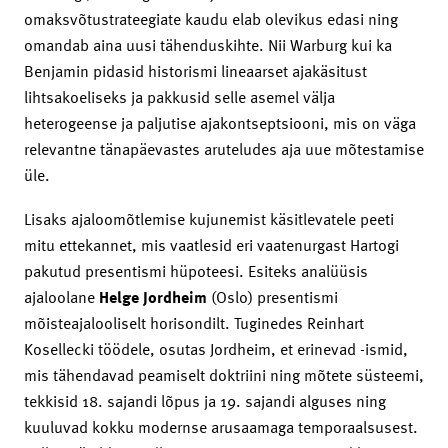
omaksvõtustrateegiate kaudu elab olevikus edasi ning
omandab aina uusi tähenduskihte. Nii Warburg kui ka
Benjamin pidasid historismi lineaarset ajakäsitust
lihtsakoeliseks ja pakkusid selle asemel välja
heterogeense ja paljutise ajakontseptsiooni, mis on väga
relevantne tänapäevastes aruteludes aja uue mõtestamise
üle.
Lisaks ajaloomõtlemise kujunemist käsitlevatele peeti
mitu ettekannet, mis vaatlesid eri vaatenurgast Hartogi
pakutud presentismi hüpoteesi. Esiteks analüüsis
ajaloolane
Helge Jordheim
(Oslo) presentismi
mõisteajalooliselt horisondilt. Tuginedes Reinhart
Kosellecki töödele, osutas Jordheim, et erinevad -ismid,
mis tähendavad peamiselt doktriini ning mõtete süsteemi,
tekkisid 18. sajandi lõpus ja 19. sajandi alguses ning
kuuluvad kokku modernse arusaamaga temporaalsusest.