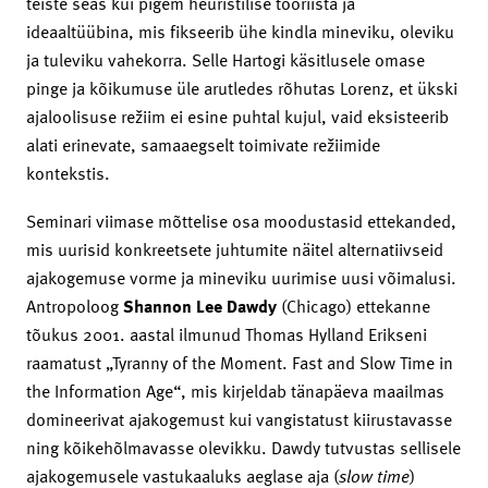
teiste seas kui pigem heuristilise tööriista ja
ideaaltüübina, mis fikseerib ühe kindla mineviku, oleviku
ja tuleviku vahekorra. Selle Hartogi käsitlusele omase
pinge ja kõikumuse üle arutledes rõhutas Lorenz, et ükski
ajaloolisuse režiim ei esine puhtal kujul, vaid eksisteerib
alati erinevate, samaaegselt toimivate režiimide
kontekstis.
Seminari viimase mõttelise osa moodustasid ettekanded,
mis uurisid konkreetsete juhtumite näitel alternatiivseid
ajakogemuse vorme ja mineviku uurimise uusi võimalusi.
Antropoloog
Shannon
Lee Dawdy
(Chicago) ettekanne
tõukus 2001. aastal ilmunud Thomas Hylland Erikseni
raamatust „Tyranny of the Moment. Fast and Slow Time in
the Information Age“, mis kirjeldab tänapäeva maailmas
domineerivat ajakogemust kui vangistatust kiirustavasse
ning kõikehõlmavasse olevikku. Dawdy tutvustas sellisele
ajakogemusele vastukaaluks aeglase aja (
slow
time
)