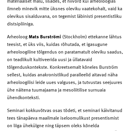
materiaalset mälu, lisades, et niivõrd kui arheoloogias
ilmneb minevik mitte üksnes oleviku vaatekohalt, vaid ka
olevikus sisalduvana, on tegemist läbinisti presentistliku
distsipliiniga.
Arheoloog
Mats Burströmi
(Stockholm) ettekanne lähtus
teesist, et üks viis, kuidas rõhutada, et igasugune
arheoloogiline tõlgendus on paratamatult oleviku saadus,
on teadlikult kultiveerida uusi ja üllatavaid
tõlgenduskontekste. Konkreetsemalt kõneles Burström
sellest, kuidas anakronistlikud paralleelid aitavad näha
arheoloogilisi leide uues valguses, ja tutvustas seejuures
ühe näitena tuumajaama ja mesoliitilise surnuaia
ühendkonteksti.
Seminari kokkuvõtvas osas tõdeti, et seminari käivitanud
tees tänapäeva maailmale iseloomulikust presentismist
on liiga ühekülgne ning täpsem oleks kõnelda