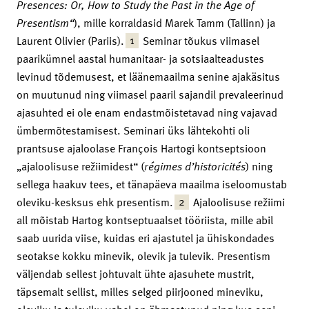
Presences: Or, How to Study the Past in the Age of
Presentism“
), mille korraldasid Marek Tamm (Tallinn) ja
1
Laurent Olivier (Pariis).
Seminar tõukus viimasel
paarikümnel aastal humanitaar- ja sotsiaalteadustes
levinud tõdemusest, et läänemaailma senine ajakäsitus
on muutunud ning viimasel paaril sajandil prevaleerinud
ajasuhted ei ole enam endastmõistetavad ning vajavad
ümbermõtestamisest. Seminari üks lähtekohti oli
prantsuse ajaloolase François Hartogi kontseptsioon
„ajaloolisuse režiimidest“ (
régimes
d’historicités
) ning
sellega haakuv tees, et tänapäeva maailma iseloomustab
2
oleviku-kesksus ehk presentism.
Ajaloolisuse režiimi
all mõistab Hartog kontseptuaalset tööriista, mille abil
saab uurida viise, kuidas eri ajastutel ja ühiskondades
seotakse kokku minevik, olevik ja tulevik. Presentism
väljendab sellest johtuvalt ühte ajasuhete mustrit,
täpsemalt sellist, milles selged piirjooned mineviku,