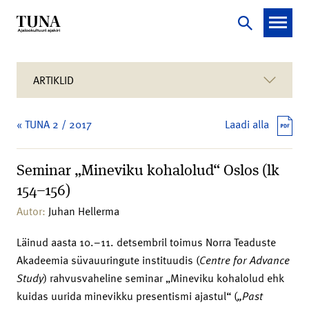
ARTIKLID
« TUNA 2 / 2017
Laadi alla
Seminar „Mineviku kohalolud“ Oslos (lk
154–156)
Autor:
Juhan Hellerma
Läinud aasta 10.–11. detsembril toimus Norra Teaduste
Akadeemia süvauuringute instituudis (
Centre
for Advance
Study
) rahvusvaheline seminar „Mineviku kohalolud ehk
kuidas uurida minevikku presentismi ajastul“ (
„Past