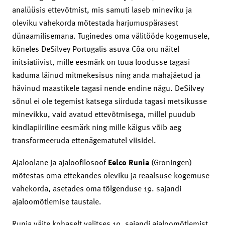
analüüsis ettevõtmist, mis samuti laseb mineviku ja
oleviku vahekorda mõtestada harjumuspärasest
dünaamilisemana. Tuginedes oma välitööde kogemusele,
kõneles DeSilvey Portugalis asuva Côa oru näitel
initsiatiivist, mille eesmärk on tuua loodusse tagasi
kaduma läinud mitmekesisus ning anda mahajäetud ja
hävinud maastikele tagasi nende endine nägu. DeSilvey
sõnul ei ole tegemist katsega siirduda tagasi metsikusse
minevikku, vaid avatud ettevõtmisega, millel puudub
kindlapiiriline eesmärk ning mille käigus võib aeg
transformeeruda ettenägematutel viisidel.
Ajaloolane ja ajaloofilosoof
Eelco Runia
(Groningen)
mõtestas oma ettekandes oleviku ja reaalsuse kogemuse
vahekorda, asetades oma tõlgenduse 19. sajandi
ajaloomõtlemise taustale.
Runia väite kohaselt valitses 19. sajandi ajaloomõtlemist