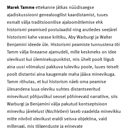
Marek
Tamme
ettekanne jätkas nüüdisaegse
ajadiskussiooni genealoogilist kaardistamist, tuues
esmalt välja traditsioonilise ajaloomõtlemise ehk
historismi peamised postulaadid ning arutledes seejärel
historismi kahe varase kriitiku, Aby Warburgi ja Walter
Benjamini ideede üle. Historismi peamiste tunnustena tõi
Tamm välja lineaarse ajamudeli, mille keskmeks on idee
olevikust kui üleminekupunktist, mis ühelt poolt liigub
aina uusi võimalusi pakkuva tuleviku poole, luues teiselt
poolt distantsi aina kaugemale maha jääva minevikuga.
Tamm rõhutas, et kui historism näeb oma peamise
ülesandena luua oleviku suhtes distantseeritud
minevikust põhjuslikul seosel põhinevaid narratiive, siis
Warburgi ja Benjamini välja pakutud kontseptsioon
mineviku järelelust (
Nachleben
) laseb vaadelda minevikku
mitte niivõrd olevikust eraldi seisva objektina, vaid
millenagi, mis tõlgenduste ja erinevate