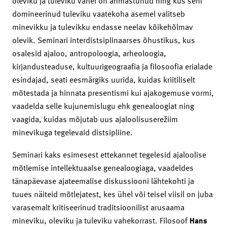
oleviku ja tuleviku vahel on ähmastunud ning kus seni
domineerinud tuleviku vaatekoha asemel valitseb
minevikku ja tulevikku endasse neelav kõikehõlmav
olevik. Seminari interdistsiplinaarses õhustikus, kus
osalesid ajaloo, antropoloogia, arheoloogia,
kirjandusteaduse, kultuurigeograafia ja filosoofia erialade
esindajad, seati eesmärgiks uurida, kuidas kriitiliselt
mõtestada ja hinnata presentismi kui ajakogemuse vormi,
vaadelda selle kujunemislugu ehk genealoogiat ning
vaagida, kuidas mõjutab uus ajaloolisuserežiim
minevikuga tegelevaid distsipliine.
Seminari kaks esimesest ettekannet tegelesid ajaloolise
mõtlemise intellektuaalse genealoogiaga, vaadeldes
tänapäevase ajateemalise diskussiooni lähtekohti ja
tuues näiteid mõtlejatest, kes ühel või teisel viisil on juba
varasemalt kritiseerinud traditsioonilist arusaama
mineviku, oleviku ja tuleviku vahekorrast. Filosoof
Hans