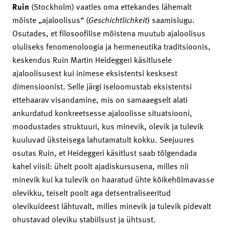
Ruin
(Stockholm) vaatles oma ettekandes lähemalt
mõiste „ajaloolisus“ (
Geschichtlichkeit
) saamislugu.
Osutades, et filosoofilise mõistena muutub ajaloolisus
oluliseks fenomenoloogia ja hermeneutika traditsioonis,
keskendus Ruin Martin Heideggeri käsitlusele
ajaloolisusest kui inimese eksistentsi kesksest
dimensioonist. Selle järgi iseloomustab eksistentsi
ettehaarav visandamine, mis on samaaegselt alati
ankurdatud konkreetsesse ajaloolisse situatsiooni,
moodustades struktuuri, kus minevik, olevik ja tulevik
kuuluvad üksteisega lahutamatult kokku. Seejuures
osutas Ruin, et Heideggeri käsitlust saab tõlgendada
kahel viisil: ühelt poolt ajadiskursusena, milles nii
minevik kui ka tulevik on haaratud ühte kõikehõlmavasse
olevikku, teiselt poolt aga detsentraliseeritud
olevikuideest lähtuvalt, milles minevik ja tulevik pidevalt
ohustavad oleviku stabiilsust ja ühtsust.