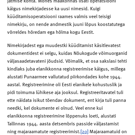
jätmise kohta. Mõnes maakonnas lisati operatsiooni
käigus nimekirjadesse ka uusi nimesid. Kuigi
küüditamisoperatsiooni raames valmis veel teisigi
nimekirju, on nende andmestik juuni lõpus koostatutega
võrreldes hõredam ega hõlma kogu Eestit.
Nimekirjadest ega muudestki küüditamist käsitlevatest
dokumentidest ei selgu, kuidas Nõukogude võimuorganid
väljasaadetavateni jõudsid. Võimalik, et osa sakslasi tehti
kindlaks juba elanikkonna registreerimise käigus, millega
alustati Punaarmee vallutatud piirkondades kohe 1944.
aastal. Registreerimine oli Eesti elanikele kohustuslik ja
pidi toimuma lühikese aja jooksul. Registreeritavatel tuli
ette näidata isikut tõendav dokument, ent kirja tuli panna
needki, kel dokumente ei olnud. Veel enne kui
elanikkonna registreerimine lõppenuks loeti, alustati
Tallinnas 1944. aasta detsembris passide väljastamist
ning majaraamatute registreerimist.
[20]
Majaraamatuid on