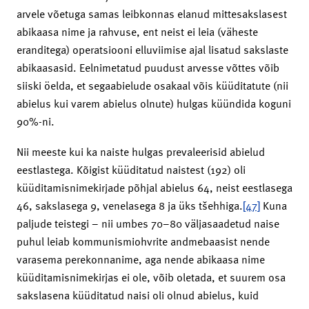
arvele võetuga samas leibkonnas elanud mittesakslasest
abikaasa nime ja rahvuse, ent neist ei leia (väheste
eranditega) operatsiooni elluviimise ajal lisatud sakslaste
abikaasasid. Eelnimetatud puudust arvesse võttes võib
siiski öelda, et segaabielude osakaal võis küüditatute (nii
abielus kui varem abielus olnute) hulgas küündida koguni
90%-ni.
Nii meeste kui ka naiste hulgas prevaleerisid abielud
eestlastega. Kõigist küüditatud naistest (192) oli
küüditamisnimekirjade põhjal abielus 64, neist eestlasega
46, sakslasega 9, venelasega 8 ja üks tšehhiga.
[47]
Kuna
paljude teistegi – nii umbes 70–80 väljasaadetud naise
puhul leiab kommunismiohvrite andmebaasist nende
varasema perekonnanime, aga nende abikaasa nime
küüditamisnimekirjas ei ole, võib oletada, et suurem osa
sakslasena küüditatud naisi oli olnud abielus, kuid