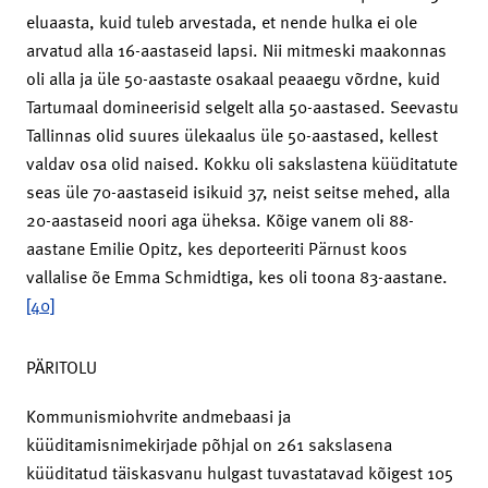
eluaasta, kuid tuleb arvestada, et nende hulka ei ole
arvatud alla 16-aastaseid lapsi. Nii mitmeski maakonnas
oli alla ja üle 50-aastaste osakaal peaaegu võrdne, kuid
Tartumaal domineerisid selgelt alla 50-aastased. Seevastu
Tallinnas olid suures ülekaalus üle 50-aastased, kellest
valdav osa olid naised. Kokku oli sakslastena küüditatute
seas üle 70-aastaseid isikuid 37, neist seitse mehed, alla
20-aastaseid noori aga üheksa. Kõige vanem oli 88-
aastane Emilie Opitz, kes deporteeriti Pärnust koos
vallalise õe Emma Schmidtiga, kes oli toona 83-aastane.
[40]
PÄRITOLU
Kommunismiohvrite andmebaasi ja
küüditamisnimekirjade põhjal on 261 sakslasena
küüditatud täiskasvanu hulgast tuvastatavad kõigest 105