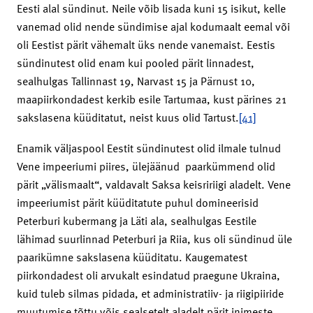
Eesti alal sündinut. Neile võib lisada kuni 15 isikut, kelle
vanemad olid nende sündimise ajal kodumaalt eemal või
oli Eestist pärit vähemalt üks nende vanemaist. Eestis
sündinutest olid enam kui pooled pärit linnadest,
sealhulgas Tallinnast 19, Narvast 15 ja Pärnust 10,
maapiirkondadest kerkib esile Tartumaa, kust pärines 21
sakslasena küüditatut, neist kuus olid Tartust.
[41]
Enamik väljaspool Eestit sündinutest olid ilmale tulnud
Vene impeeriumi piires, ülejäänud paarkümmend olid
pärit „välismaalt“, valdavalt Saksa keisririigi aladelt. Vene
impeeriumist pärit küüditatute puhul domineerisid
Peterburi kubermang ja Läti ala, sealhulgas Eestile
lähimad suurlinnad Peterburi ja Riia, kus oli sündinud üle
paarikümne sakslasena küüditatu. Kaugematest
piirkondadest oli arvukalt esindatud praegune Ukraina,
kuid tuleb silmas pidada, et administratiiv- ja riigipiiride
muutumise tõttu võis sealsetelt aladelt pärit inimeste