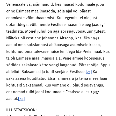
Venemaale väljarännanuid, kes naasid kodumaale juba
enne Esimest maailmasõda, sõja ajal või pärast
enamlaste võimuhaaramist. Kui tegemist ei ole just
optantidega, võib nende Eestisse naasmise aeg jäädagi
teadmata. Mõnel juhul on aga abi suguvõsauuringutest.
Näiteks oli eestlane Johannes Altsepp, kes läks 1945.
aastal oma sakslannast abikaasaga asumisele kaasa,
kohtunud oma tulevase naise Emiliega Ida-Preisimaal, kus
ta oli Esimese maailmasõja ajal Vene armee koosseisus
sõdides sakslaste kätte vangi langenud. Pärast sõja lõppu
abielluti Saksamaal ja tuldi seejärel Eestisse.
[71]
Ka
sakslasena küüditatud Elsa Tammearu ja tema mees Jaan
kohtusid Saksamaal, kus viimane oli olnud sõjavangis,
ent nemad tulid Jaani kodumaale Eestisse alles 1937.
aastal.
[72]
ILLUSTRATSIOON: