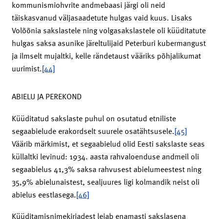
kommunismiohvrite andmebaasi järgi oli neid
täiskasvanud väljasaadetute hulgas vaid kuus. Lisaks
Volõõnia sakslastele ning volgasakslastele oli küüditatute
hulgas saksa asunike järeltulijaid Peterburi kubermangust
ja ilmselt mujaltki, kelle rändetaust vääriks põhjalikumat
uurimist.
[44]
ABIELU JA PEREKOND
Küüditatud sakslaste puhul on osutatud etniliste
segaabielude erakordselt suurele osatähtsusele.
[45]
Väärib märkimist, et segaabielud olid Eesti sakslaste seas
küllaltki levinud: 1934. aasta rahvaloenduse andmeil oli
segaabielus 41,3% saksa rahvusest abielumeestest ning
35,9% abielunaistest, sealjuures ligi kolmandik neist oli
abielus eestlasega.
[46]
Küüditamisnimekirjadest leiab enamasti sakslasena