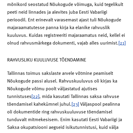
mõnikord seostatud Nõukogude võimuga, kuid tegelikult
peeti neid linnades ja alevites juba Eesti Vabariigi
perioodil. Ent erinevalt varasemast ajast tuli Nõukogude
majaraamatutesse panna kirja ka elanike rahvuslik
kuuluvus. Kuidas registreeriti majaraamatus neid, kellel ei
olnud rahvusmärkega dokumenti, vajab alles uurimist.
[21]
RAHVUSLIKU KUULUVUSE TÕENDAMINE
Tallinnas toimus sakslaste arvele võtmine peamiselt
Nõukogude passi alusel. Rahvuskuuluvus oli kirjas ka
Nõukogude võimu poolt väljastatud ajutises
tunnistuses
[22]
, mida kasutati Tallinnas saksa rahvuse
tõendamisel kahekümnel juhul.
[23]
Väljaspool pealinna
oli dokumentide ring rahvuskuuluvuse tõendamisel
tunduvalt mitmekesisem. Enim kasutati Eesti Vabariigi ja
Saksa okupatsiooni aegseid isikutunnistusi, kuid välja