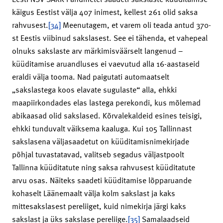
käigus Eestist välja 407 inimest, kellest 261 olid saksa
rahvusest.
[34]
Meenutagem, et varem oli teada antud 370-
st Eestis viibinud sakslasest. See ei tähenda, et vahepeal
olnuks sakslaste arv märkimisväärselt langenud –
küüditamise aruandluses ei vaevutud alla 16-aastaseid
eraldi välja tooma. Nad paigutati automaatselt
„sakslastega koos elavate sugulaste“ alla, ehkki
maapiirkondades elas lastega perekondi, kus mõlemad
abikaasad olid sakslased. Kõrvalekaldeid esines teisigi,
ehkki tunduvalt väiksema kaaluga. Kui 105 Tallinnast
sakslasena väljasaadetut on küüditamisnimekirjade
põhjal tuvastatavad, valitseb segadus väljastpoolt
Tallinna küüditatute ning saksa rahvusest küüditatute
arvu osas. Näiteks saadeti küüditamise lõpparuande
kohaselt Läänemaalt välja kolm sakslast ja kaks
mittesakslasest pereliiget, kuid nimekirja järgi kaks
sakslast ja üks sakslase pereliige.
[35]
Samalaadseid