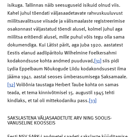
isikuga. Tallinnas näib seesuguseid isikuid olnud viis.
Kahel juhul tõendati väljasaadetavate rahvuskuuluvust
miilitsavalitsuse viisade ja välismaalaste registreerimise
osakonnast väljastatud tõendi alusel, kolmel juhul aga
miilitsa eritõendi alusel, mille puhul võis tegu olla sama
dokumendiga. Kui Lätist pärit, aga juba 1920. aastatest
Eestis elanud aadlipäritolu Wilhelmine Foelkersahmi
kodakondsuse kohta andmed puuduvad,
[31]
siis pidi
Lydia Eppelbaum Nõukogude Liidu kodakondsusest ilma
jääma 1941. aastal seoses ümberasumisega Saksamaale.
[32]
Volõõnia taustaga Herbert Taube kohta on samas
teada, et tema kinnivõtmisel 15. augustil 1945 tehti
kindlaks, et tal oli mittekodaniku pass.
[33]
SAKSLASTENA VÄLJASAADETUTE ARV NING SOOLIS-
VANUSELINE KOOSSEIS
Eesti NSV SARK-i andmetel saadeti sakslaste küüditamise