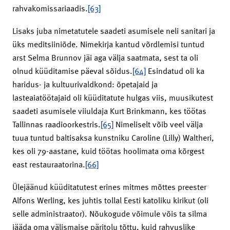
rahvakomissariaadis.
[63]
Lisaks juba nimetatutele saadeti asumisele neli sanitari ja
üks meditsiiniõde. Nimekirja kantud võrdlemisi tuntud
arst Selma Brunnov jäi aga välja saatmata, sest ta oli
olnud küüditamise päeval sõidus.
[64]
Esindatud oli ka
haridus- ja kultuurivaldkond: õpetajaid ja
lasteaiatöötajaid oli küüditatute hulgas viis, muusikutest
saadeti asumisele viiuldaja Kurt Brinkmann, kes töötas
Tallinnas raadioorkestris.
[65]
Nimeliselt võib veel välja
tuua tuntud baltisaksa kunstniku Caroline (Lilly) Waltheri,
kes oli 79-aastane, kuid töötas hoolimata oma kõrgest
east restauraatorina.
[66]
Ülejäänud küüditatutest erines mitmes mõttes preester
Alfons Werling, kes juhtis tollal Eesti katoliku kirikut (oli
selle administraator). Nõukogude võimule võis ta silma
jääda oma välismaise päritolu tõttu, kuid rahvuslike