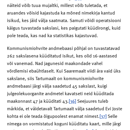
näiteid võib tuua mujaltki, millest võib tuletada, et
aruandes võisid kajastuda ka mõned nimekirja kantud
isikud, kes jäid välja saatmata. Samuti võidi operatsiooni
käigus tuvastada sakslasi, kes paigutati küüdirongi, kuid
pole teada, kas nad ka statistikas kajastuvad.
Kommunismiohvrite andmebaasi põhjal on tuvastatavad
262 sakslasena küüditatud isikut, kes olid 16-aastased
või vanemad. Nad jagunesid maakondade vahel
võrdlemisi ebaühtlaselt. Kui Saaremaalt viidi ära vaid üks
sakslane, siis Tartumaalt on kommunismiohvrite
andmebaasi järgi välja saadetud 45 sakslast, kuigi
julgeolekuorganite andmetel kavatseti neid küüditada
maakonnast 47 ja küüditati 43.
[36]
Seejuures tuleb
märkida, et väidetavalt Tartumaalt välja saadetud Evi Joste
kohta ei ole teada õigupoolest enamat nimest.
[37]
Selle
nimega on vormistatud koguni küüditatu kaart, mille järgi