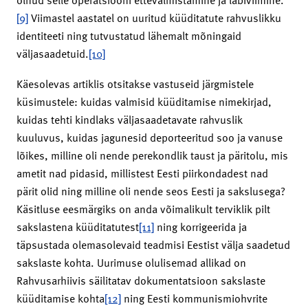
[9]
Viimastel aastatel on uuritud küüditatute rahvuslikku
identiteeti ning tutvustatud lähemalt mõningaid
väljasaadetuid.
[10]
Käesolevas artiklis otsitakse vastuseid järgmistele
küsimustele: kuidas valmisid küüditamise nimekirjad,
kuidas tehti kindlaks väljasaadetavate rahvuslik
kuuluvus, kuidas jagunesid deporteeritud soo ja vanuse
lõikes, milline oli nende perekondlik taust ja päritolu, mis
ametit nad pidasid, millistest Eesti piirkondadest nad
pärit olid ning milline oli nende seos Eesti ja sakslusega?
Käsitluse eesmärgiks on anda võimalikult terviklik pilt
sakslastena küüditatutest
[11]
ning korrigeerida ja
täpsustada olemasolevaid teadmisi Eestist välja saadetud
sakslaste kohta. Uurimuse olulisemad allikad on
Rahvusarhiivis säilitatav dokumentatsioon sakslaste
küüditamise kohta
[12]
ning Eesti kommunismiohvrite