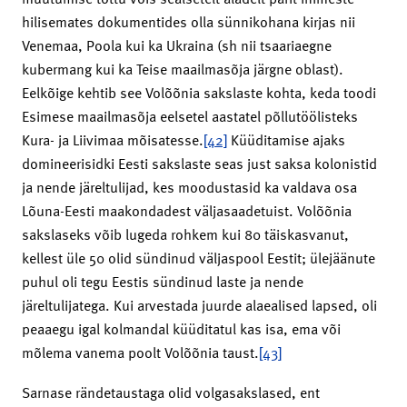
hilisemates dokumentides olla sünnikohana kirjas nii
Venemaa, Poola kui ka Ukraina (sh nii tsaariaegne
kubermang kui ka Teise maailmasõja järgne oblast).
Eelkõige kehtib see Volõõnia sakslaste kohta, keda toodi
Esimese maailmasõja eelsetel aastatel põllutöölisteks
Kura- ja Liivimaa mõisatesse.
[42]
Küüditamise ajaks
domineerisidki Eesti sakslaste seas just saksa kolonistid
ja nende järeltulijad, kes moodustasid ka valdava osa
Lõuna-Eesti maakondadest väljasaadetuist. Volõõnia
sakslaseks võib lugeda rohkem kui 80 täiskasvanut,
kellest üle 50 olid sündinud väljaspool Eestit; ülejäänute
puhul oli tegu Eestis sündinud laste ja nende
järeltulijatega. Kui arvestada juurde alaealised lapsed, oli
peaaegu igal kolmandal küüditatul kas isa, ema või
mõlema vanema poolt Volõõnia taust.
[43]
Sarnase rändetaustaga olid volgasakslased, ent