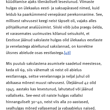
küüditamise ajaks tõenäoliselt lesestunud. Viimaste
hulgas on ülekaalus eesti- ja saksapärased nimed, kuid
leidub ka paarkümmend venepärast perekonnanime. See,
millisest rahvusest keegi neist täpselt oli, vajaks alles
põhjalikumat analüüsimist. Siiski võib juba praegu öelda,
et varasemates uurimustes kõlanud seisukoht, et
Eestisse jäänud sakslaste hulgas olid ülekaalus eestlaste
ja venelastega abiellunud sakslannad, on korrektne
üksnes abielude osas eestlastega.
[48]
Mis puutub sakslastena asumisele saadetud meestesse,
keda oli 69, siis vähemalt 16 neist oli abielus
eestlannaga, seitse venelannaga ja neljal juhul oli
abikaasa mõnest muust rahvusest. Ülejäänud 42 olid
1945. aastaks kas lesestunud, lahutatud või jäänud
vallaliseks. See-eest oli naiste hulgas vallalisi
hinnanguliselt 30−40, neist viis alla 20-aastased,
sealhulgas mõned vallasemad ja vabaabielus naised.