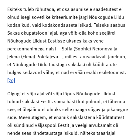
Esiteks tuleb rõhutada, et osa asumisele saadetutest ei
olnud isegi sovetlike kriteeriumite järgi Nõukogude Liidu
kodanikud, vaid kodakondsuseta isikud. Teiseks saabus
Saksa okupatsiooni ajal, aga võib-olla kohe seejärel
Nõukogude Liidust Eestisse üksnes kaks vene
perekonnanimega naist – Sofia (Sophie) Neronova ja
Jelena (Elena) Poletajeva –, millest arusaadavalt järeldub,
et Nõukogude Liidu taustaga sakslasi oli küüditatute
hulgas sedavõrd vähe, et nad ei vääri eraldi esiletoomist.
[70]
Olgugi et sõja ajal või sõja lõpus Nõukogude Liidust
tulnud sakslasi Eestis sama hästi kui polnud, ei tähenda
see, et ülejäänutel olnuks selle maaga sügav ja pikaaegne
side. Meenutagem, et enamik sakslastena küüditatutest
oli sündinud väljaspool Eestit ja veelgi arvukamalt oli
nende seas rändetaustaga isikuid, näiteks tsaariajal