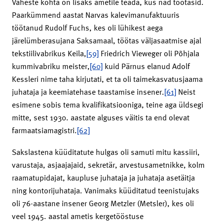
Väheste kohta on lisaks ametile teada, kus nad töötasid.
Paarkümmend aastat Narvas kalevimanufaktuuris
töötanud Rudolf Fuchs, kes oli lühikest aega
järelümberasujana Saksamaal, töötas väljasaatmise ajal
tekstiilivabrikus Keila,
[59]
Friedrich Vieweger oli Põhjala
kummivabriku meister,
[60]
kuid Pärnus elanud Adolf
Kessleri nime taha kirjutati, et ta oli taimekasvatusjaama
juhataja ja keemiatehase taastamise insener.
[61]
Neist
esimene sobis tema kvalifikatsiooniga, teine aga üldsegi
mitte, sest 1930. aastate alguses väitis ta end olevat
farmaatsiamagistri.
[62]
Sakslastena küüditatute hulgas oli samuti mitu kassiiri,
varustaja, asjaajajaid, sekretär, arvestusametnikke, kolm
raamatupidajat, kaupluse juhataja ja juhataja asetäitja
ning kontorijuhataja. Vanimaks küüditatud teenistujaks
oli 76-aastane insener Georg Metzler (Metsler), kes oli
veel 1945. aastal ametis kergetööstuse