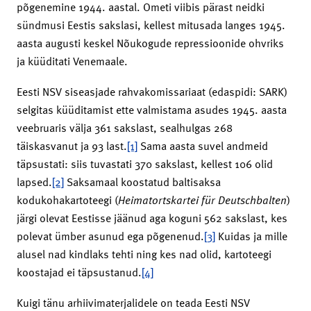
põgenemine 1944. aastal. Ometi viibis pärast neidki
sündmusi Eestis sakslasi, kellest mitusada langes 1945.
aasta augusti keskel Nõukogude repressioonide ohvriks
ja küüditati Venemaale.
Eesti NSV siseasjade rahvakomissariaat (edaspidi: SARK)
selgitas küüditamist ette valmistama asudes 1945. aasta
veebruaris välja 361 sakslast, sealhulgas 268
täiskasvanut ja 93 last.
[1]
Sama aasta suvel andmeid
täpsustati: siis tuvastati 370 sakslast, kellest 106 olid
lapsed.
[2]
Saksamaal koostatud baltisaksa
kodukohakartoteegi (
Heimatortskartei für Deutschbalten
)
järgi olevat Eestisse jäänud aga koguni 562 sakslast, kes
polevat ümber asunud ega põgenenud.
[3]
Kuidas ja mille
alusel nad kindlaks tehti ning kes nad olid, kartoteegi
koostajad ei täpsustanud.
[4]
Kuigi tänu arhiivimaterjalidele on teada Eesti NSV