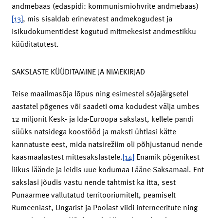
andmebaas (edaspidi: kommunismiohvrite andmebaas)
[13]
, mis sisaldab erinevatest andmekogudest ja
isikudokumentidest kogutud mitmekesist andmestikku
küüditatutest.
SAKSLASTE KÜÜDITAMINE JA NIMEKIRJAD
Teise maailmasõja lõpus ning esimestel sõjajärgsetel
aastatel põgenes või saadeti oma kodudest välja umbes
12 miljonit Kesk- ja Ida-Euroopa sakslast, kellele pandi
süüks natsidega koostööd ja maksti ühtlasi kätte
kannatuste eest, mida natsirežiim oli põhjustanud nende
kaasmaalastest mittesakslastele.
[14]
Enamik põgenikest
liikus läände ja leidis uue kodumaa Lääne-Saksamaal. Ent
sakslasi jõudis vastu nende tahtmist ka itta, sest
Punaarmee vallutatud territooriumitelt, peamiselt
Rumeeniast, Ungarist ja Poolast viidi interneeritute ning