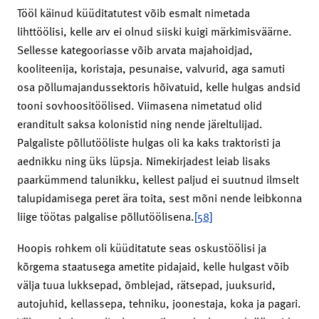
Tööl käinud küüditatutest võib esmalt nimetada
lihttöölisi, kelle arv ei olnud siiski kuigi märkimisväärne.
Sellesse kategooriasse võib arvata majahoidjad,
kooliteenija, koristaja, pesunaise, valvurid, aga samuti
osa põllumajandussektoris hõivatuid, kelle hulgas andsid
tooni sovhoositöölised. Viimasena nimetatud olid
eranditult saksa kolonistid ning nende järeltulijad.
Palgaliste põllutööliste hulgas oli ka kaks traktoristi ja
aednikku ning üks lüpsja. Nimekirjadest leiab lisaks
paarkümmend talunikku, kellest paljud ei suutnud ilmselt
talupidamisega peret ära toita, sest mõni nende leibkonna
liige töötas palgalise põllutöölisena.
[58]
Hoopis rohkem oli küüditatute seas oskustöölisi ja
kõrgema staatusega ametite pidajaid, kelle hulgast võib
välja tuua lukksepad, õmblejad, rätsepad, juuksurid,
autojuhid, kellassepa, tehniku, joonestaja, koka ja pagari.