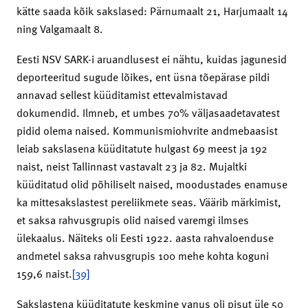
kätte saada kõik sakslased: Pärnumaalt 21, Harjumaalt 14
ning Valgamaalt 8.
Eesti NSV SARK-i aruandlusest ei nähtu, kuidas jagunesid
deporteeritud sugude lõikes, ent üsna tõepärase pildi
annavad sellest küüditamist ettevalmistavad
dokumendid. Ilmneb, et umbes 70% väljasaadetavatest
pidid olema naised. Kommunismiohvrite andmebaasist
leiab sakslasena küüditatute hulgast 69 meest ja 192
naist, neist Tallinnast vastavalt 23 ja 82. Mujaltki
küüditatud olid põhiliselt naised, moodustades enamuse
ka mittesakslastest pereliikmete seas. Väärib märkimist,
et saksa rahvusgrupis olid naised varemgi ilmses
ülekaalus. Näiteks oli Eesti 1922. aasta rahvaloenduse
andmetel saksa rahvusgrupis 100 mehe kohta koguni
159,6 naist.
[39]
Sakslastena küüditatute keskmine vanus oli pisut üle 50