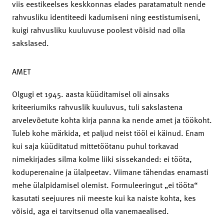
viis eestikeelses keskkonnas elades paratamatult nende
rahvusliku identiteedi kadumiseni ning eestistumiseni,
kuigi rahvusliku kuuluvuse poolest võisid nad olla
sakslased.
AMET
Olgugi et 1945. aasta küüditamisel oli ainsaks
kriteeriumiks rahvuslik kuuluvus, tuli sakslastena
arvelevõetute kohta kirja panna ka nende amet ja töökoht.
Tuleb kohe märkida, et paljud neist tööl ei käinud. Enam
kui saja küüditatud mittetöötanu puhul torkavad
nimekirjades silma kolme liiki sissekanded: ei tööta,
koduperenaine ja ülalpeetav. Viimane tähendas enamasti
mehe ülalpidamisel olemist. Formuleeringut „ei tööta“
kasutati seejuures nii meeste kui ka naiste kohta, kes
võisid, aga ei tarvitsenud olla vanemaealised.