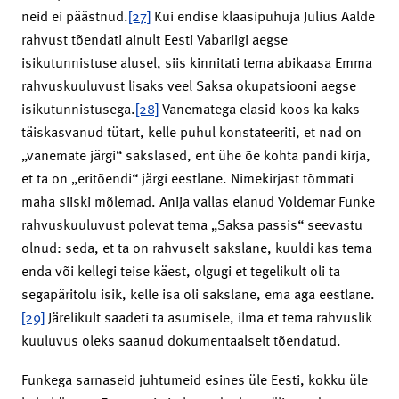
neid ei päästnud.
[27]
Kui endise klaasipuhuja Julius Aalde
rahvust tõendati ainult Eesti Vabariigi aegse
isikutunnistuse alusel, siis kinnitati tema abikaasa Emma
rahvuskuuluvust lisaks veel Saksa okupatsiooni aegse
isikutunnistusega.
[28]
Vanematega elasid koos ka kaks
täiskasvanud tütart, kelle puhul konstateeriti, et nad on
„vanemate järgi“ sakslased, ent ühe õe kohta pandi kirja,
et ta on „eritõendi“ järgi eestlane. Nimekirjast tõmmati
maha siiski mõlemad. Anija vallas elanud Voldemar Funke
rahvuskuuluvust polevat tema „Saksa passis“ seevastu
olnud: seda, et ta on rahvuselt sakslane, kuuldi kas tema
enda või kellegi teise käest, olgugi et tegelikult oli ta
segapäritolu isik, kelle isa oli sakslane, ema aga eestlane.
[29]
Järelikult saadeti ta asumisele, ilma et tema rahvuslik
kuuluvus oleks saanud dokumentaalselt tõendatud.
Funkega sarnaseid juhtumeid esines üle Eesti, kokku üle