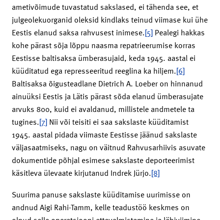
ametivõimude tuvastatud sakslased, ei tähenda see, et
julgeolekuorganid oleksid kindlaks teinud viimase kui ühe
Eestis elanud saksa rahvusest inimese.
[5]
Pealegi hakkas
kohe pärast sõja lõppu naasma repatrieerumise korras
Eestisse baltisaksa ümberasujaid, keda 1945. aastal ei
küüditatud ega represseeritud reeglina ka hiljem.
[6]
Baltisaksa õigusteadlane Dietrich A. Loeber on hinnanud
ainuüksi Eestis ja Lätis pärast sõda elanud ümberasujate
arvuks 800, kuid ei avaldanud, millistele andmetele ta
tugines.
[7]
Nii või teisiti ei saa sakslaste küüditamist
1945. aastal pidada viimaste Eestisse jäänud sakslaste
väljasaatmiseks, nagu on väitnud Rahvusarhiivis asuvate
dokumentide põhjal esimese sakslaste deporteerimist
käsitleva ülevaate kirjutanud Indrek Jürjo.
[8]
Suurima panuse sakslaste küüditamise uurimisse on
andnud Aigi Rahi-Tamm, kelle teadustöö keskmes on
olnud selle operatsiooni ettevalmistamine ja läbiviimine.