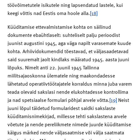
töövõimetutele isikutele ning lapsendatud lastele, kui
keegi võttis nad Eestis oma hoole alla.
[18]
Küüditamise ettevalmistamise kohta on säilinud
dokumente ebaühtlaselt: suhteliselt palju perioodist
juunist augustini 1945, aga väga napilt varasemate kuude
kohta. Arhiividokumendid tõestavad, et väljasaadetavad
said suuremalt jaolt kindlaks määratud 1945. aasta juuni
lõpuks. Nimelt anti 22. juunil 1945 Tallinna
miilitsajaoskonna ülematele ning maakondadesse
lähetatud operatiivtöötajatele korraldus minna juba varem
teada olevaid sakslasi nende elukohtadesse kontrollima
ja nad spetsiaalse formulari põhjal arvele võtta.
[19]
Neist
juuni lõpul täidetud formularidest saidki sakslaste
küüditamisnimekirjad, millesse tehti sakslastena arvele
võetute ja nende pereliikmete nimede juurde küüditamise
käigus märked nende väljasaatmise või välja saatmata