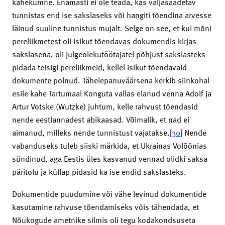
kahekümne. Enamasti ei ole teada, kas väljasaadetav
tunnistas end ise sakslaseks või hangiti tõendina arvesse
läinud suuline tunnistus mujalt. Selge on see, et kui mõni
pereliikmetest oli isikut tõendavas dokumendis kirjas
sakslasena, oli julgeolekutöötajatel põhjust sakslasteks
pidada teisigi pereliikmeid, kellel isikut tõendavaid
dokumente polnud. Tähelepanuväärsena kerkib siinkohal
esile kahe Tartumaal Konguta vallas elanud venna Adolf ja
Artur Votske (Wutzke) juhtum, kelle rahvust tõendasid
nende eestlannadest abikaasad. Võimalik, et nad ei
aimanud, milleks nende tunnistust vajatakse.
[30]
Nende
vabanduseks tuleb siiski märkida, et Ukrainas Volõõnias
sündinud, aga Eestis üles kasvanud vennad olidki saksa
päritolu ja küllap pidasid ka ise endid sakslasteks.
Dokumentide puudumine või vähe levinud dokumentide
kasutamine rahvuse tõendamiseks võis tähendada, et
Nõukogude ametnike silmis oli tegu kodakondsuseta