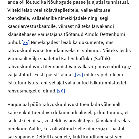
anda oli jõutud ka Nõukogude passe ja ajutisi tunnistusi.
Viiteid leiab veel sõjaväepiletitele, vallavalitsuse
tõenditele, vallaelanike nimekirjadele ning isegi
kaadriarvestuskaardile, viimast näiteks Järvakandi
klaasitehases varustajana töötanud Arnold Dettenborni
puhul.
[24]
Nimekirjadest leiab ka dokumente, mis
rahvuskuuluvuse tõendamiseks ei sobinud. Näiteks leidis
Virumaalt välja saadetud Karl Schaffriku (Šaffrik)
rahvuskuuluvus tõendamist Vao vallas 13. novembril 1937
väljastatud „Eesti passi“ alusel,
[25]
milleks pidi olema
isikutunnistus, ent sel ajal välja antud isikutunnistustel
rahvusmärget ei olnud.
[26]
Harjumaal püüti rahvuskuuluvust tõendada vähemalt
kahe isikut tõendava dokumendi alusel, ja kui tundus, et
sellestki ei piisa, vesteldi asjaosalistega. Järvakandis elas
perekond Aalde, kes oli võtnud selle nime 1940. aastal
saksapärase Detloffi asemele, kuid küüditamisest see