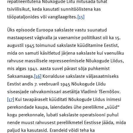
repatrieeritutena Nõukogude Liitu mitusada tuhat
tsiviilisikut, keda kasutati sunnitöölistena kas
tööpataljonides või vangilaagrites.
[15]
Üks episoode Euroopa sakslaste vastu suunatud
mastaapsest vägivalla ja vaenamise poliitikast oli ka 15.
augustil 1945 toimunud sakslaste küüditamine Eestist,
mida on samuti käsitletud järjena sakslaste kui vaenuliku
rahvuse massilisele represseerimisele Nõukogude Liidus,
mis algas 1941. aasta suvel pärast sõja puhkemist
Saksamaaga.
[16]
Korralduse sakslaste väljasaatmiseks
Eestist andis 7. veebruaril 1945 Nõukogude Liidu
siseasjade rahvakomissari asetäitja Vladimir Tšernõšov.
[17]
Kui tavapäraselt küüditati Nõukogude Liidus inimesi
perekondade kaupa, laiendades ühe pereliikme „süüd“
kogu perekonnale, lubati sakslaste operatsiooni puhul
nende muust rahvusest pereliikmetel Eestisse jääda, mida
paljud ka kasutasid. Erandeid võidi teha ka