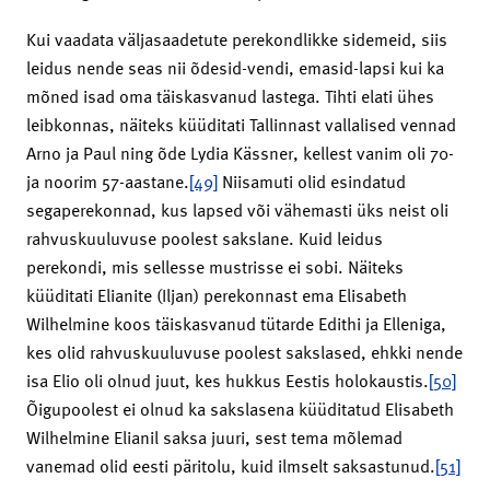
Kui vaadata väljasaadetute perekondlikke sidemeid, siis
leidus nende seas nii õdesid-vendi, emasid-lapsi kui ka
mõned isad oma täiskasvanud lastega. Tihti elati ühes
leibkonnas, näiteks küüditati Tallinnast vallalised vennad
Arno ja Paul ning õde Lydia Kässner, kellest vanim oli 70-
ja noorim 57-aastane.
[49]
Niisamuti olid esindatud
segaperekonnad, kus lapsed või vähemasti üks neist oli
rahvuskuuluvuse poolest sakslane. Kuid leidus
perekondi, mis sellesse mustrisse ei sobi. Näiteks
küüditati Elianite (Iljan) perekonnast ema Elisabeth
Wilhelmine koos täiskasvanud tütarde Edithi ja Elleniga,
kes olid rahvuskuuluvuse poolest sakslased, ehkki nende
isa Elio oli olnud juut, kes hukkus Eestis holokaustis.
[50]
Õigupoolest ei olnud ka sakslasena küüditatud Elisabeth
Wilhelmine Elianil saksa juuri, sest tema mõlemad
vanemad olid eesti päritolu, kuid ilmselt saksastunud.
[51]