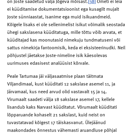
on Joste saadetud välja Jõgeva mõisast.
[38]
Ometi ei leia
ei küüditamise dokumentatsioonist ega kusagilt mujalt
Joste sünniaastat, isanime ega muid isikuandmeid.
Kõigele lisaks ei ole sellenimelist isikut võimalik seostada
ühegi sakslasena küüditatuga, mille tõttu võib arvata, et
küüditajad kas moonutasid nimekuju tundmatuseni või
sattus nimekirja fantoomisik, keda ei eksisteerinudki. Neil
põhjustel jäetakse Joste-nimeline isik käesolevas
uurimuses edasisest analüüsist kõrvale.
Peale Tartumaa jäi väljasaatmise plaan täitmata
Viljandimaal, kust küüditati 12 sakslase asemel 11, ja
Järvamaal, kus need arvud olid vastavalt 15 ja 14.
Virumaalt saadeti välja 18 sakslase asemel 17, kellele
lisandub kaks Narvast küüditatut. Võrumaalt küüditati
lõpparuande kohaselt 21 sakslast, kuid neist on
tuvastatavad kõigest 17 täiskasvanut. Ülejäänud
maakondades õnnestus vähemasti aruandluse põhjal