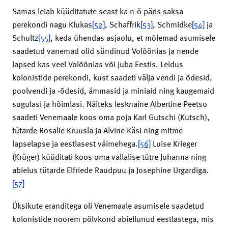
Samas leiab küüditatute seast ka n-ö päris saksa
perekondi nagu Klukas
[52]
, Schaffrik
[53]
, Schmidke
[54]
ja
Schultz
[55]
, keda ühendas asjaolu, et mõlemad asumisele
saadetud vanemad olid sündinud Volõõnias ja nende
lapsed kas veel Volõõnias või juba Eestis. Leidus
kolonistide perekondi, kust saadeti välja vendi ja õdesid,
poolvendi ja -õdesid, ämmasid ja miniaid ning kaugemaid
sugulasi ja hõimlasi. Näiteks lesknaine Albertine Peetso
saadeti Venemaale koos oma poja Karl Gutschi (Kutsch),
tütarde Rosalie Kruusla ja Alvine Käsi ning mitme
lapselapse ja eestlasest väimehega.
[56]
Luise Krieger
(Krüger) küüditati koos oma vallalise tütre Johanna ning
abielus tütarde Elfriede Raudpuu ja Josephine Urgardiga.
[57]
Üksikute eranditega oli Venemaale asumisele saadetud
kolonistide noorem põlvkond abiellunud eestlastega, mis