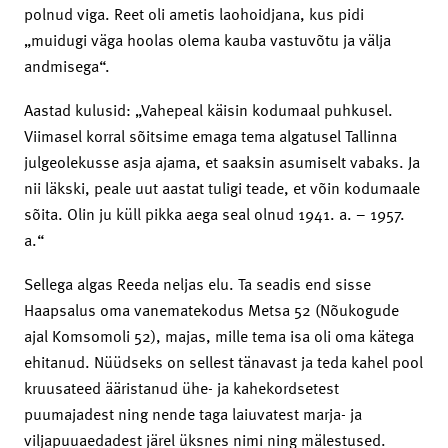
polnud viga. Reet oli ametis laohoidjana, kus pidi
„muidugi väga hoolas olema kauba vastuvõtu ja välja
andmisega“.
Aastad kulusid: „Vahepeal käisin kodumaal puhkusel.
Viimasel korral sõitsime emaga tema algatusel Tallinna
julgeolekusse asja ajama, et saaksin asumiselt vabaks. Ja
nii läkski, peale uut aastat tuligi teade, et võin kodumaale
sõita. Olin ju küll pikka aega seal olnud 1941. a. – 1957.
a.“
Sellega algas Reeda neljas elu. Ta seadis end sisse
Haapsalus oma vanematekodus Metsa 52 (Nõukogude
ajal Komsomoli 52), majas, mille tema isa oli oma kätega
ehitanud. Nüüdseks on sellest tänavast ja teda kahel pool
kruusateed ääristanud ühe- ja kahekordsetest
puumajadest ning nende taga laiuvatest marja- ja
viljapuuaedadest järel üksnes nimi ning mälestused.