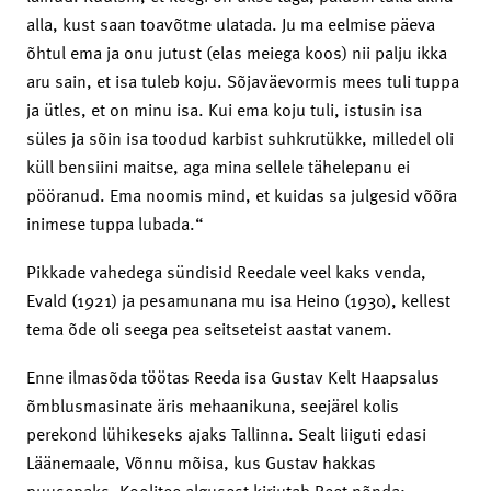
alla, kust saan toavõtme ulatada. Ju ma eelmise päeva
õhtul ema ja onu jutust (elas meiega koos) nii palju ikka
aru sain, et isa tuleb koju. Sõjaväevormis mees tuli tuppa
ja ütles, et on minu isa. Kui ema koju tuli, istusin isa
süles ja sõin isa toodud karbist suhkrutükke, milledel oli
küll bensiini maitse, aga mina sellele tähelepanu ei
pööranud. Ema noomis mind, et kuidas sa julgesid võõra
inimese tuppa lubada.“
Pikkade vahedega sündisid Reedale veel kaks venda,
Evald (1921) ja pesamunana mu isa Heino (1930), kellest
tema õde oli seega pea seitseteist aastat vanem.
Enne ilmasõda töötas Reeda isa Gustav Kelt Haapsalus
õmblusmasinate äris mehaanikuna, seejärel kolis
perekond lühikeseks ajaks Tallinna. Sealt liiguti edasi
Läänemaale, Võnnu mõisa, kus Gustav hakkas
puusepaks. Koolitee algusest kirjutab Reet nõnda: