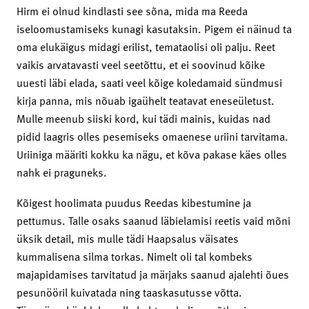
Hirm ei olnud kindlasti see sõna, mida ma Reeda
iseloomustamiseks kunagi kasutaksin. Pigem ei näinud ta
oma elukäigus midagi erilist, temataolisi oli palju. Reet
vaikis arvatavasti veel seetõttu, et ei soovinud kõike
uuesti läbi elada, saati veel kõige koledamaid sündmusi
kirja panna, mis nõuab igaühelt teatavat eneseületust.
Mulle meenub siiski kord, kui tädi mainis, kuidas nad
pidid laagris olles pesemiseks omaenese uriini tarvitama.
Uriiniga määriti kokku ka nägu, et kõva pakase käes olles
nahk ei praguneks.
Kõigest hoolimata puudus Reedas kibestumine ja
pettumus. Talle osaks saanud läbielamisi reetis vaid mõni
üksik detail, mis mulle tädi Haapsalus väisates
kummalisena silma torkas. Nimelt oli tal kombeks
majapidamises tarvitatud ja märjaks saanud ajalehti õues
pesunööril kuivatada ning taaskasutusse võtta.