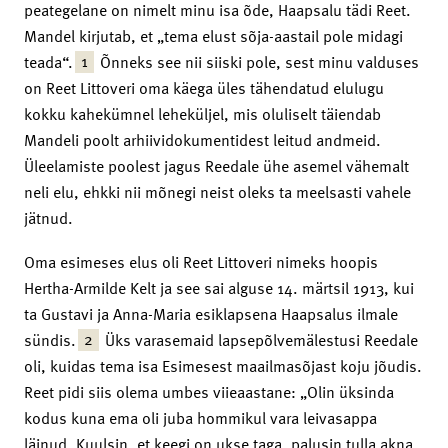
peategelane on nimelt minu isa õde, Haapsalu tädi Reet.
Mandel kirjutab, et „tema elust sõja-aastail pole midagi
1
teada“.
Õnneks see nii siiski pole, sest minu valduses
on Reet Littoveri oma käega üles tähendatud elulugu
kokku kahekümnel leheküljel, mis oluliselt täiendab
Mandeli poolt arhiividokumentidest leitud andmeid.
Üleelamiste poolest jagus Reedale ühe asemel vähemalt
neli elu, ehkki nii mõnegi neist oleks ta meelsasti vahele
jätnud.
Oma esimeses elus oli Reet Littoveri nimeks hoopis
Hertha-Armilde Kelt ja see sai alguse 14. märtsil 1913, kui
ta Gustavi ja Anna-Maria esiklapsena Haapsalus ilmale
2
sündis.
Üks varasemaid lapsepõlvemälestusi Reedale
oli, kuidas tema isa Esimesest maailmasõjast koju jõudis.
Reet pidi siis olema umbes viieaastane: „Olin üksinda
kodus kuna ema oli juba hommikul vara leivasappa
läinud. Kuulsin, et keegi on ukse taga, palusin tulla akna