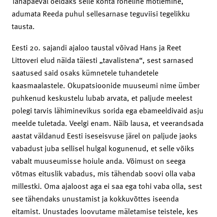
Tänapäeval öeldaks selle kohta roheline mõtlemine,
adumata Reeda puhul sellesarnase teguviisi tegelikku
tausta.
Eesti 20. sajandi ajaloo taustal võivad Hans ja Reet
Littoveri elud näida täiesti „tavalistena“, sest sarnased
saatused said osaks kümnetele tuhandetele
kaasmaalastele. Okupatsioonide muuseumi nime ümber
puhkenud keskustelu lubab arvata, et paljude meelest
polegi tarvis lähiminevikus sorida ega ebameeldivaid asju
meelde tuletada. Veelgi enam. Näib lausa, et veerandsada
aastat väldanud Eesti iseseisvuse järel on paljude jaoks
vabadust juba sellisel hulgal kogunenud, et selle võiks
vabalt muuseumisse hoiule anda. Võimust on seega
võtmas eituslik vabadus, mis tähendab soovi olla vaba
millestki. Oma ajaloost aga ei saa ega tohi vaba olla, sest
see tähendaks unustamist ja kokkuvõttes iseenda
eitamist. Unustades loovutame mäletamise teistele, kes