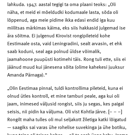
lahkuda. 1947. aastal tegigi ta oma plaani teoks: „Oli
näha, et meid ei mõeldudki kodumaale lasta, sõda oli
lõppenud, aga meie pidime ikka edasi endid iga kuu
miilitsas märkimas käima, eks siis hakkasid julgemad ise
ära sõitma. Ei julgenud Kirovist rongipileteid kohe
Eestimaale osta, vaid Leningradini, sealt arvasin, et ehk
saab koduni, seal aga polnud üldse võimalik,
jaamahoone puupüsti kotimehi täis. Rong tuli ette, siis ei
jäänud muud kui jänesena sõita (olime kahekesi juuksur
Amanda Pärnaga).“
„Olin Eestimaa pinnal, tuldi kontrollima pileteid, kuna ei
olnud ütles kontroll, et mine tamburi peale, aga kui oli
jaam, inimesed väljusid rongist, siis ju segas, kes paigal
seisis, nii pidin ka väljuma. Oli vist Kohtla-Järve. [– – –]
Rongilt maha tulles oli mul seljakott žiletiga katki lõigatud
— saagiks sai varas ühe rohelise suvekinga ja ühe botiku,
kuna teine oli teises kohas — oli ta saak üsna kehv. Jaama