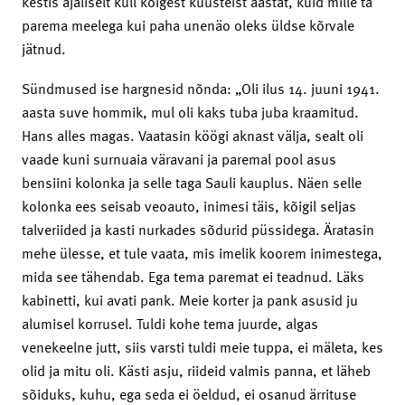
kestis ajaliselt küll kõigest kuusteist aastat, kuid mille ta
parema meelega kui paha unenäo oleks üldse kõrvale
jätnud.
Sündmused ise hargnesid nõnda: „Oli ilus 14. juuni 1941.
aasta suve hommik, mul oli kaks tuba juba kraamitud.
Hans alles magas. Vaatasin köögi aknast välja, sealt oli
vaade kuni surnuaia väravani ja paremal pool asus
bensiini kolonka ja selle taga Sauli kauplus. Näen selle
kolonka ees seisab veoauto, inimesi täis, kõigil seljas
talveriided ja kasti nurkades sõdurid püssidega. Äratasin
mehe ülesse, et tule vaata, mis imelik koorem inimestega,
mida see tähendab. Ega tema paremat ei teadnud. Läks
kabinetti, kui avati pank. Meie korter ja pank asusid ju
alumisel korrusel. Tuldi kohe tema juurde, algas
venekeelne jutt, siis varsti tuldi meie tuppa, ei mäleta, kes
olid ja mitu oli. Kästi asju, riideid valmis panna, et läheb
sõiduks, kuhu, ega seda ei öeldud, ei osanud ärrituse