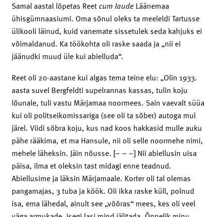
Samal aastal lõpetas Reet
cum laude
Läänemaa
ühisgümnaasiumi. Oma sõnul oleks ta meeleldi Tartusse
ülikooli läinud, kuid vanemate sissetulek seda kahjuks ei
võimaldanud. Ka töökohta oli raske saada ja „nii ei
jäänudki muud üle kui abielluda“.
Reet oli 20-aastane kui algas tema teine elu: „Olin 1933.
aasta suvel Bergfeldti supelrannas kassas, tulin koju
lõunale, tuli vastu Märjamaa noormees. Sain vaevalt süüa
kui oli politseikomissariga (see oli ta sõber) autoga mul
järel. Viidi sõbra koju, kus nad koos hakkasid mulle auku
pähe rääkima, et ma Hansule, nii oli selle noormehe nimi,
mehele läheksin. Jäin nõusse. [– – –] Nii abiellusin uisa
päisa, ilma et oleksin tast midagi enne teadnud.
Abiellusime ja läksin Märjamaale. Korter oli tal olemas
pangamajas, 3 tuba ja köök. Oli ikka raske küll, polnud
isa, ema lähedal, ainult see „võõras“ mees, kes oli veel
väga armukade, isegi lasi mind jälitada. Õnnelik minu