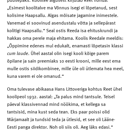
„Esimest koolitalve ma Võnnus isegi ei lõpetanud, sest
kolisime Haapsallu. Algas mõisate jagamine inimestele.
Vanemad ei soovinud asendustalu võtta ja sellepärast
kolitigi Haapsallu.“ Seal ostis Reeda isa ehituskrundi ja
hakkas oma perele maja ehitama. Koolis Reedale meeldis:
„Õppimine edenes mul edukalt, enamasti lõpetasin klassi
cum laude
. Ühel aastal olin isegi kooli kõige parem
õpilane ja sain preemiaks 10 eesti krooni, mille eest ema
mulle ostis siidikombinee, mille üle oli ütlemata hea meel,
kuna varem ei ole omanud.“
Oma tulevase abikaasa Hans Littoveriga kohtus Reet ühel
koolipeol 1932. aastal: „Ta palus mind tantsule. Teisel
päeval klassivennad mind nöökima, et kellega sa
tantsisid, mina kust seda tean. Eks paar poissi olid
Märjamaalt ja tundsid teda ja ütlesid, et see oli Lääne-
Eesti panga direktor. Noh oli siis oli. Aeg läks edasi.“