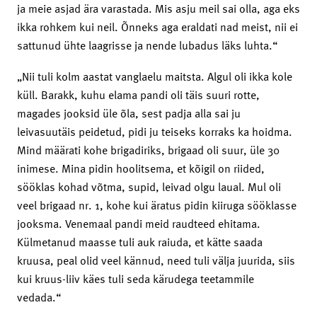
ja meie asjad ära varastada. Mis asju meil sai olla, aga eks
ikka rohkem kui neil. Õnneks aga eraldati nad meist, nii ei
sattunud ühte laagrisse ja nende lubadus läks luhta.“
„Nii tuli kolm aastat vanglaelu maitsta. Algul oli ikka kole
küll. Barakk, kuhu elama pandi oli täis suuri rotte,
magades jooksid üle õla, sest padja alla sai ju
leivasuutäis peidetud, pidi ju teiseks korraks ka hoidma.
Mind määrati kohe brigadiriks, brigaad oli suur, üle 30
inimese. Mina pidin hoolitsema, et kõigil on riided,
sööklas kohad võtma, supid, leivad olgu laual. Mul oli
veel brigaad nr. 1, kohe kui äratus pidin kiiruga sööklasse
jooksma. Venemaal pandi meid raudteed ehitama.
Külmetanud maasse tuli auk raiuda, et kätte saada
kruusa, peal olid veel kännud, need tuli välja juurida, siis
kui kruus-liiv käes tuli seda kärudega teetammile
vedada.“