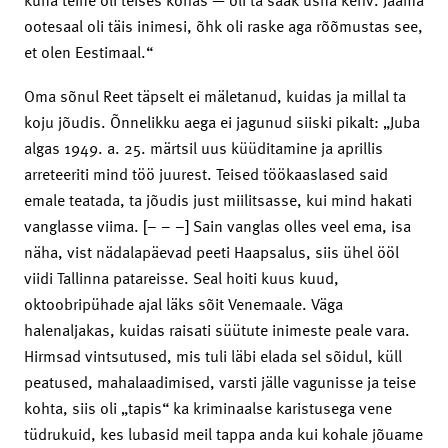
ootesaal oli täis inimesi, õhk oli raske aga rõõmustas see,
et olen Eestimaal.“
Oma sõnul Reet täpselt ei mäletanud, kuidas ja millal ta
koju jõudis. Õnnelikku aega ei jagunud siiski pikalt: „Juba
algas 1949. a. 25. märtsil uus küüditamine ja aprillis
arreteeriti mind töö juurest. Teised töökaaslased said
emale teatada, ta jõudis just miilitsasse, kui mind hakati
vanglasse viima. [– – –] Sain vanglas olles veel ema, isa
näha, vist nädalapäevad peeti Haapsalus, siis ühel ööl
viidi Tallinna patareisse. Seal hoiti kuus kuud,
oktoobripühade ajal läks sõit Venemaale. Väga
halenaljakas, kuidas raisati süütute inimeste peale vara.
Hirmsad vintsutused, mis tuli läbi elada sel sõidul, küll
peatused, mahalaadimised, varsti jälle vagunisse ja teise
kohta, siis oli „tapis“ ka kriminaalse karistusega vene
tüdrukuid, kes lubasid meil tappa anda kui kohale jõuame