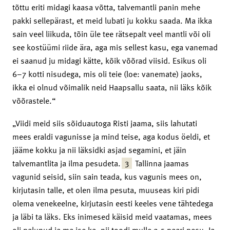
tõttu eriti midagi kaasa võtta, talvemantli panin mehe
pakki sellepärast, et meid lubati ju kokku saada. Ma ikka
sain veel liikuda, tõin üle tee rätsepalt veel mantli või oli
see kostüümi riide ära, aga mis sellest kasu, ega vanemad
ei saanud ju midagi kätte, kõik võõrad viisid. Esikus oli
6–7 kotti nisudega, mis oli teie (loe: vanemate) jaoks,
ikka ei olnud võimalik neid Haapsallu saata, nii läks kõik
võõrastele.“
„Viidi meid siis sõiduautoga Risti jaama, siis lahutati
mees eraldi vagunisse ja mind teise, aga kodus öeldi, et
jääme kokku ja nii läksidki asjad segamini, et jäin
3
talvemantlita ja ilma pesudeta.
Tallinna jaamas
vagunid seisid, siin sain teada, kus vagunis mees on,
kirjutasin talle, et olen ilma pesuta, muuseas kiri pidi
olema venekeelne, kirjutasin eesti keeles vene tähtedega
ja läbi ta läks. Eks inimesed käisid meid vaatamas, mees
oli palunud ja ma ise ka, nii toodi mulle 2,5 paari pesu. Ja