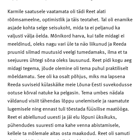
Karmile saatusele vaatamata oli tädi Reet alati
rõõmsameelne, optimistlik ja täis teotahet. Tal oli enamike
asjade kohta selge seisukoht, mida ta ei peljanud ka
valjusti välja öelda. Mõnikord harva, kui talle midagi ei
meeldinud, oleks nagu vari üle ta näo liikunud ja Reeda
pruunid silmad muutusid veelgi tumedamaks, ilma et ta
seejuures ühtegi sõna oleks lausunud. Reet pidi kogu aeg
midagi tegema, jõude olemine oli tema puhul praktiliselt
mõeldamatu. See oli ka osalt põhjus, miks ma lapsena
Reeda suviseid külaskäike meie Lõuna-Eesti suvekodusse
ootuse kõrval natuke ka pelgasin. Tema umbes nädala
väldanud visiit tähendas lõppu unelemisele ja raamatute
lugemisele ning ennast tuli tõestada füüsilise maatööga.
Reet ei abiellunud uuesti ja jäi elu lõpuni üksikuks,
pühendudes suuresti oma kahe venna abistamisele,
kellele ta mõlemale aitas osta maakodud. Reet oli samuti