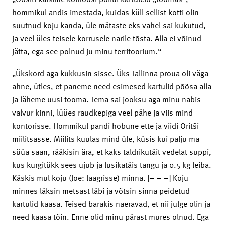
hommikul andis imestada, kuidas küll sellist kotti olin
suutnud koju kanda, üle mätaste eks vahel sai kukutud,
ja veel üles teisele korrusele narile tõsta. Alla ei võinud
jätta, ega see polnud ju minu territoorium.“
„Ükskord aga kukkusin sisse. Üks Tallinna proua oli väga
ahne, ütles, et paneme need esimesed kartulid põõsa alla
ja läheme uusi tooma. Tema sai jooksu aga minu nabis
valvur kinni, lüües raudkepiga veel pähe ja viis mind
kontorisse. Hommikul pandi hobune ette ja viidi Oritši
miilitsasse. Miilits kuulas mind üle, küsis kui palju ma
süüa saan, rääkisin ära, et kaks taldrikutäit vedelat suppi,
kus kurgitükk sees ujub ja lusikatäis tangu ja 0.5 kg leiba.
Käskis mul koju (loe: laagrisse) minna. [– – –] Koju
minnes läksin metsast läbi ja võtsin sinna peidetud
kartulid kaasa. Teised barakis naeravad, et nii julge olin ja
need kaasa tõin. Enne olid minu pärast mures olnud. Ega