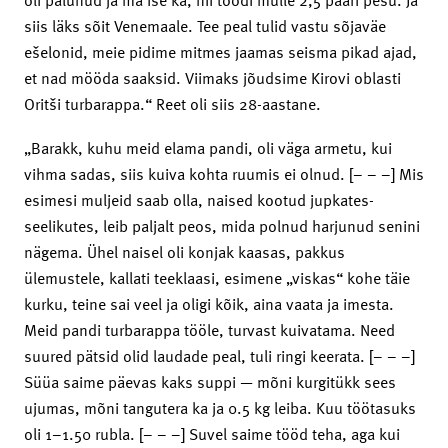
siis läks sõit Venemaale. Tee peal tulid vastu sõjaväe
ešelonid, meie pidime mitmes jaamas seisma pikad ajad,
et nad mööda saaksid. Viimaks jõudsime Kirovi oblasti
Oritši turbarappa.“ Reet oli siis 28-aastane.
„Barakk, kuhu meid elama pandi, oli väga armetu, kui
vihma sadas, siis kuiva kohta ruumis ei olnud. [– – –] Mis
esimesi muljeid saab olla, naised kootud jupkates-
seelikutes, leib paljalt peos, mida polnud harjunud senini
nägema. Ühel naisel oli konjak kaasas, pakkus
ülemustele, kallati teeklaasi, esimene „viskas“ kohe täie
kurku, teine sai veel ja oligi kõik, aina vaata ja imesta.
Meid pandi turbarappa tööle, turvast kuivatama. Need
suured pätsid olid laudade peal, tuli ringi keerata. [– – –]
Süüa saime päevas kaks suppi — mõni kurgitükk sees
ujumas, mõni tangutera ka ja 0.5 kg leiba. Kuu töötasuks
oli 1–1.50 rubla. [– – –] Suvel saime tööd teha, aga kui