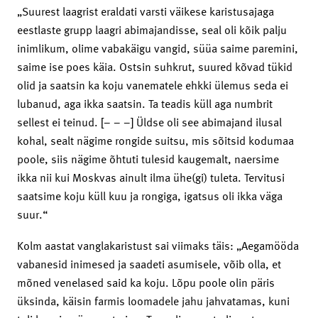
„Suurest laagrist eraldati varsti väikese karistusajaga
eestlaste grupp laagri abimajandisse, seal oli kõik palju
inimlikum, olime vabakäigu vangid, süüa saime paremini,
saime ise poes käia. Ostsin suhkrut, suured kõvad tükid
olid ja saatsin ka koju vanematele ehkki ülemus seda ei
lubanud, aga ikka saatsin. Ta teadis küll aga numbrit
sellest ei teinud. [– – –] Üldse oli see abimajand ilusal
kohal, sealt nägime rongide suitsu, mis sõitsid kodumaa
poole, siis nägime õhtuti tulesid kaugemalt, naersime
ikka nii kui Moskvas ainult ilma ühe(gi) tuleta. Tervitusi
saatsime koju küll kuu ja rongiga, igatsus oli ikka väga
suur.“
Kolm aastat vanglakaristust sai viimaks täis: „Aegamööda
vabanesid inimesed ja saadeti asumisele, võib olla, et
mõned venelased said ka koju. Lõpu poole olin päris
üksinda, käisin farmis loomadele jahu jahvatamas, kuni