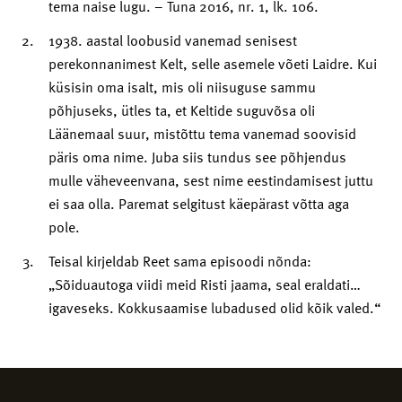
tema naise lugu. – Tuna 2016, nr. 1, lk. 106.
1938. aastal loobusid vanemad senisest
perekonnanimest Kelt, selle asemele võeti Laidre. Kui
küsisin oma isalt, mis oli niisuguse sammu
põhjuseks, ütles ta, et Keltide suguvõsa oli
Läänemaal suur, mistõttu tema vanemad soovisid
päris oma nime. Juba siis tundus see põhjendus
mulle väheveenvana, sest nime eestindamisest juttu
ei saa olla. Paremat selgitust käepärast võtta aga
pole.
Teisal kirjeldab Reet sama episoodi nõnda:
„Sõiduautoga viidi meid Risti jaama, seal eraldati…
igaveseks. Kokkusaamise lubadused olid kõik valed.“