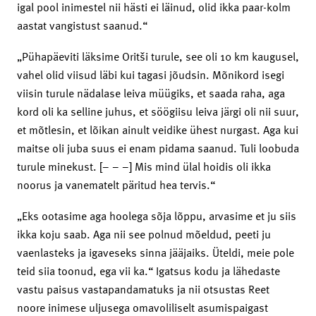
igal pool inimestel nii hästi ei läinud, olid ikka paar-kolm
aastat vangistust saanud.“
„Pühapäeviti läksime Oritši turule, see oli 10 km kaugusel,
vahel olid viisud läbi kui tagasi jõudsin. Mõnikord isegi
viisin turule nädalase leiva müügiks, et saada raha, aga
kord oli ka selline juhus, et söögiisu leiva järgi oli nii suur,
et mõtlesin, et lõikan ainult veidike ühest nurgast. Aga kui
maitse oli juba suus ei enam pidama saanud. Tuli loobuda
turule minekust. [– – –] Mis mind ülal hoidis oli ikka
noorus ja vanematelt päritud hea tervis.“
„Eks ootasime aga hoolega sõja lõppu, arvasime et ju siis
ikka koju saab. Aga nii see polnud mõeldud, peeti ju
vaenlasteks ja igaveseks sinna jääjaiks. Üteldi, meie pole
teid siia toonud, ega vii ka.“ Igatsus kodu ja lähedaste
vastu paisus vastapandamatuks ja nii otsustas Reet
noore inimese uljusega omavoliliselt asumispaigast