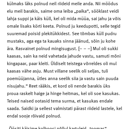
külmaks läks polnud neil riideid meile anda. Nii möödus
elu meil barakis, saime oma leiba „paika“, sööklast veidi
lahja suppi ja käis küll, kel oli mida müüa, sai jahu ja võis
omale lisaks körti keeta. Polnud ju keedupotti, selle tegid
suuremad poisid plekitükkidest. See tõmbas küll pudru
mustaks, aga ega ta kauaks sinna jäänud, sõin ju kohe
ära. Rasvainet polnud mingisugust. [– – –] Mul oli sukki
kaasas, sain ka neid vahetada jahude vastu, samuti mõni
kingapaar, paar kleiti. Üldiselt teistega võrreldes oli mul
kaasas vähe asju. Must villane seelik oli seljas, tuli
poemüüjanna, ütles anna seelik siia ja vastu sain puuda
nisujahu.“ Reet rääkis, et kord oli nende barakis üks
proua raskelt haige ja hinge heitmas, kel oli soe kasukas.
Teised naised ootasid tema surma, et kasukas endale
saada. Saidki ja sellest valmistati pärast riideid lastele, kel
endal sooje rõivaid polnud.
„Öösiti käisime kolhoosi põllul kartuleid „toomas“,