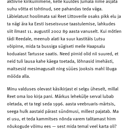
aktiivne kirikuinimene, kelle kuuldes Jumala nime asjata
suhu võtta ei tohtinud, see pahandas teda väga.
Läbielatust hoolimata sai Reet Littoverile osaks pikk elu ja
ta nägi ära ka Eesti iseseisvuse taastulemise, lahkudes
siit ilmast 11. augustil 2002 89 aasta vanuselt. Kui mõtlen
tädi Reedale, meenub alati ka suur kastitäis Lutsu
võipirne, mida ta bussiga sügiseti meile Haapsalu
koduaiast Tartusse saatis. Need pirnid olid nii suured, et
neid tuli lausa kahe käega toetada, lõhnasid imehästi,
maitsesid mesimagusalt ning süües jooksis mahl lõuga
mööda alla.
Minu valduses olevast käsikirjast ei selgu üheselt, millal
Reet oma loo kirja pani. Märkus lehekülje serval lubab
oletada, et ta tegi seda 1996. aasta veebruaris-märtsis,
seega hulk aastaid pärast sündmusi, millest pajatab. Ma
ei usu, et teda kammitses nõnda varem talitamast hirm
nõukogude võimu ees — sest mida temal veel karta oli?