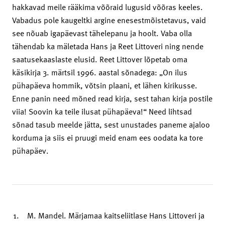
hakkavad meile rääkima võõraid lugusid võõras keeles.
Vabadus pole kaugeltki argine enesestmõistetavus, vaid
see nõuab igapäevast tähelepanu ja hoolt. Vaba olla
tähendab ka mäletada Hans ja Reet Littoveri ning nende
saatusekaaslaste elusid. Reet Littover lõpetab oma
käsikirja 3. märtsil 1996. aastal sõnadega: „On ilus
pühapäeva hommik, võtsin plaani, et lähen kirikusse.
Enne panin need mõned read kirja, sest tahan kirja postile
viia! Soovin ka teile ilusat pühapäeva!“ Need lihtsad
sõnad tasub meelde jätta, sest unustades paneme ajaloo
korduma ja siis ei pruugi meid enam ees oodata ka tore
pühapäev.
M. Mandel. Märjamaa kaitseliitlase Hans Littoveri ja