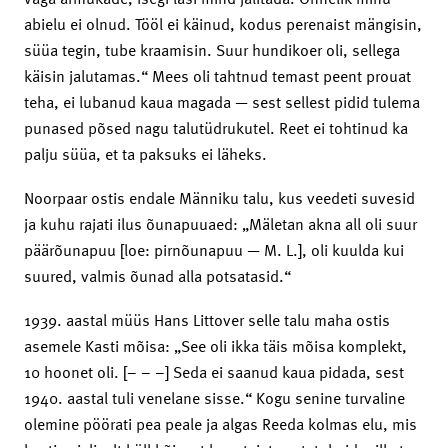
abielu ei olnud. Tööl ei käinud, kodus perenaist mängisin,
süüa tegin, tube kraamisin. Suur hundikoer oli, sellega
käisin jalutamas.“ Mees oli tahtnud temast peent prouat
teha, ei lubanud kaua magada — sest sellest pidid tulema
punased põsed nagu talutüdrukutel. Reet ei tohtinud ka
palju süüa, et ta paksuks ei läheks.
Noorpaar ostis endale Männiku talu, kus veedeti suvesid
ja kuhu rajati ilus õunapuuaed: „Mäletan akna all oli suur
päärõunapuu [loe: pirnõunapuu — M. L.], oli kuulda kui
suured, valmis õunad alla potsatasid.“
1939. aastal müüs Hans Littover selle talu maha ostis
asemele Kasti mõisa: „See oli ikka täis mõisa komplekt,
10 hoonet oli. [– – –] Seda ei saanud kaua pidada, sest
1940. aastal tuli venelane sisse.“ Kogu senine turvaline
olemine pöörati pea peale ja algas Reeda kolmas elu, mis