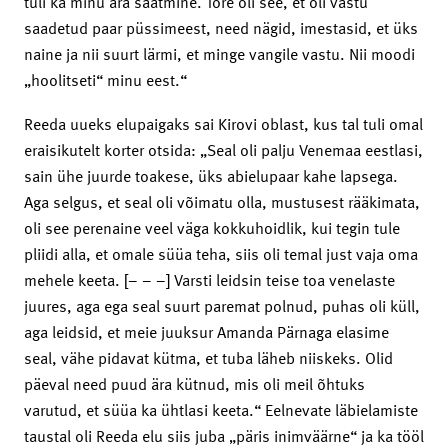
tuli ka minu ära saatmine. Tore oli see, et oli vastu
saadetud paar püssimeest, need nägid, imestasid, et üks
naine ja nii suurt lärmi, et minge vangile vastu. Nii moodi
„hoolitseti“ minu eest.“
Reeda uueks elupaigaks sai Kirovi oblast, kus tal tuli omal
eraisikutelt korter otsida: „Seal oli palju Venemaa eestlasi,
sain ühe juurde toakese, üks abielupaar kahe lapsega.
Aga selgus, et seal oli võimatu olla, mustusest rääkimata,
oli see perenaine veel väga kokkuhoidlik, kui tegin tule
pliidi alla, et omale süüa teha, siis oli temal just vaja oma
mehele keeta. [– – –] Varsti leidsin teise toa venelaste
juures, aga ega seal suurt paremat polnud, puhas oli küll,
aga leidsid, et meie juuksur Amanda Pärnaga elasime
seal, vähe pidavat kütma, et tuba läheb niiskeks. Olid
päeval need puud ära kütnud, mis oli meil õhtuks
varutud, et süüa ka ühtlasi keeta.“ Eelnevate läbielamiste
taustal oli Reeda elu siis juba „päris inimväärne“ ja ka tööl