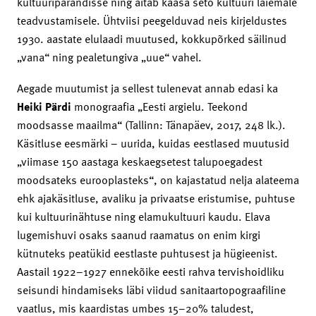
kultuuripärandisse ning aitab kaasa seto kultuuri laiemale
teadvustamisele. Ühtviisi peegelduvad neis kirjeldustes
1930. aastate elulaadi muutused, kokkupõrked säilinud
„vana“ ning pealetungiva „uue“ vahel.
Aegade muutumist ja sellest tulenevat annab edasi ka
Heiki Pärdi
monograafia „Eesti argielu. Teekond
moodsasse maailma“ (Tallinn: Tänapäev, 2017, 248 lk.).
Käsitluse eesmärki – uurida, kuidas eestlased muutusid
„viimase 150 aastaga keskaegsetest talupoegadest
moodsateks eurooplasteks“, on kajastatud nelja alateema
ehk ajakäsitluse, avaliku ja privaatse eristumise, puhtuse
kui kultuurinähtuse ning elamukultuuri kaudu. Elava
lugemishuvi osaks saanud raamatus on enim kirgi
kütnuteks peatükid eestlaste puhtusest ja hügieenist.
Aastail 1922–1927 ennekõike eesti rahva tervishoidliku
seisundi hindamiseks läbi viidud sanitaartopograafiline
vaatlus, mis kaardistas umbes 15–20% taludest,