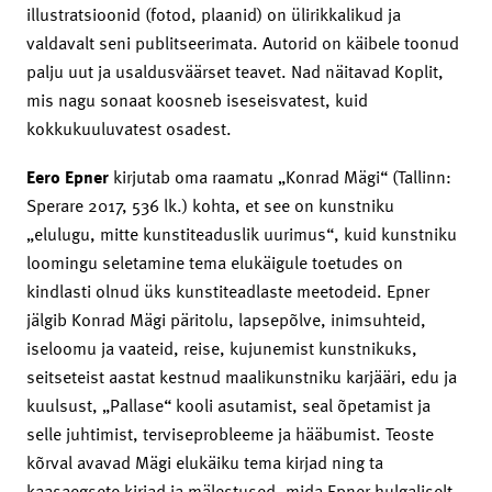
illustratsioonid (fotod, plaanid) on ülirikkalikud ja
valdavalt seni publitseerimata. Autorid on käibele toonud
palju uut ja usaldusväärset teavet. Nad näitavad Koplit,
mis nagu sonaat koosneb iseseisvatest, kuid
kokkukuuluvatest osadest.
Eero Epner
kirjutab oma raamatu „Konrad Mägi“ (Tallinn:
Sperare 2017, 536 lk.) kohta, et see on kunstniku
„elulugu, mitte kunstiteaduslik uurimus“, kuid kunstniku
loomingu seletamine tema elukäigule toetudes on
kindlasti olnud üks kunstiteadlaste meetodeid. Epner
jälgib Konrad Mägi päritolu, lapsepõlve, inimsuhteid,
iseloomu ja vaateid, reise, kujunemist kunstnikuks,
seitseteist aastat kestnud maalikunstniku karjääri, edu ja
kuulsust, „Pallase“ kooli asutamist, seal õpetamist ja
selle juhtimist, terviseprobleeme ja hääbumist. Teoste
kõrval avavad Mägi elukäiku tema kirjad ning ta
kaasaegsete kirjad ja mälestused, mida Epner hulgaliselt