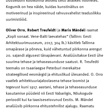
Düsseldorfi koolkonna teoseid Eesti avalikes hoonetes.
Kogumik on hea näide, kuidas kunstinäitus on
motiveerinud ja inspireerinud rahvusvahelist teaduslikku
uurimistööd.
Oliver Orro
,
Robert Treufeldt
i ja
Maris Mändel
i raamat
„Kopli sonaat. Vene-Balti laevatehas“ (Tallinn: Eesti
Arhitektuurimuuseum, 2017, 304 lk.) käsitleb Tallinna
omapärase ja põneva, kuid vähetuntud piirkonna arengut
20. sajandi algusest tänapäevani. Analüüsitakse Eesti ühe
suurima tehase ja tehaseasunduse saatust. R. Treufedti
teemaks on tsaariaegse Peterburi merekaitse
strateegilised eesmärgid ja ehituslikud ülesanded. O. Orro
vaatleb arhitektuuriajaloolasena tehase loomist ja
tegevust kuni 1917. aastani, tehase ja tehaseasunduse
kasutamise püüdeid nii Eesti Vabariigis, Nõukogude
perioodil kui ka taasiseseisvunud Eestis. M. Mändel
analüüsib piirkonna ehitustehnilist ajalugu. Raamatu