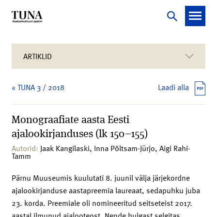
ARTIKLID
« TUNA 3 / 2018
Laadi alla
Monograafiate aasta Eesti
ajalookirjanduses (lk 150–155)
Autorid:
Jaak Kangilaski, Inna Põltsam-Jürjo, Aigi Rahi-
Tamm
Pärnu Muuseumis kuulutati 8. juunil välja järjekordne
ajalookirjanduse aastapreemia laureaat, sedapuhku juba
23. korda. Preemiale oli nomineeritud seitseteist 2017.
aastal ilmunud ajalooteost. Nende hulgast selgitas