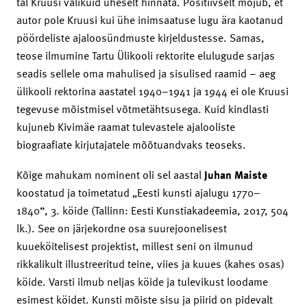
tal Kruusi valikuid üheselt hinnata. Positiivselt mõjub, et
autor pole Kruusi kui ühe inimsaatuse lugu ära kaotanud
pöördeliste ajaloosündmuste kirjeldustesse. Samas,
teose ilmumine Tartu Ülikooli rektorite elulugude sarjas
seadis sellele oma mahulised ja sisulised raamid – aeg
ülikooli rektorina aastatel 1940–1941 ja 1944 ei ole Kruusi
tegevuse mõistmisel võtmetähtsusega. Kuid kindlasti
kujuneb Kivimäe raamat tulevastele ajalooliste
biograafiate kirjutajatele mõõtuandvaks teoseks.
Kõige mahukam nominent oli sel aastal
Juhan Maiste
koostatud ja toimetatud „Eesti kunsti ajalugu 1770–
1840“, 3. köide (Tallinn: Eesti Kunstiakadeemia, 2017, 504
lk.). See on järjekordne osa suurejoonelisest
kuueköitelisest projektist, millest seni on ilmunud
rikkalikult illustreeritud teine, viies ja kuues (kahes osas)
köide. Varsti ilmub neljas köide ja tulevikust loodame
esimest köidet. Kunsti mõiste sisu ja piirid on pidevalt