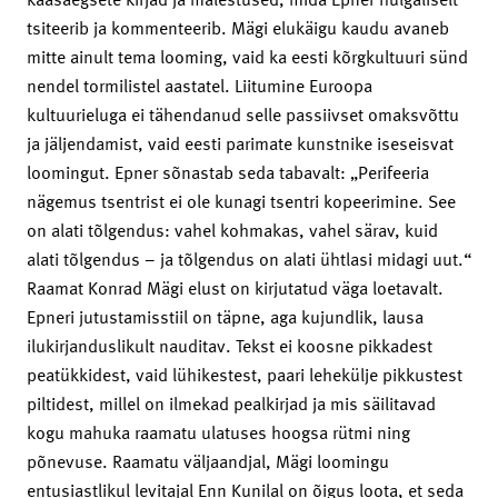
tsiteerib ja kommenteerib. Mägi elukäigu kaudu avaneb
mitte ainult tema looming, vaid ka eesti kõrgkultuuri sünd
nendel tormilistel aastatel. Liitumine Euroopa
kultuurieluga ei tähendanud selle passiivset omaksvõttu
ja jäljendamist, vaid eesti parimate kunstnike iseseisvat
loomingut. Epner sõnastab seda tabavalt: „Perifeeria
nägemus tsentrist ei ole kunagi tsentri kopeerimine. See
on alati tõlgendus: vahel kohmakas, vahel särav, kuid
alati tõlgendus – ja tõlgendus on alati ühtlasi midagi uut.“
Raamat Konrad Mägi elust on kirjutatud väga loetavalt.
Epneri jutustamisstiil on täpne, aga kujundlik, lausa
ilukirjanduslikult nauditav. Tekst ei koosne pikkadest
peatükkidest, vaid lühikestest, paari lehekülje pikkustest
piltidest, millel on ilmekad pealkirjad ja mis säilitavad
kogu mahuka raamatu ulatuses hoogsa rütmi ning
põnevuse. Raamatu väljaandjal, Mägi loomingu
entusiastlikul levitajal Enn Kunilal on õigus loota, et seda