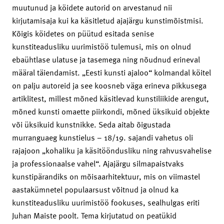
muutunud ja köidete autorid on arvestanud nii
kirjutamisaja kui ka käsitletud ajajärgu kunstimõistmisi.
Kõigis köidetes on püütud esitada senise
kunstiteadusliku uurimistöö tulemusi, mis on olnud
ebaühtlase ulatuse ja tasemega ning nõudnud erineval
määral täiendamist. „Eesti kunsti ajaloo“ kolmandal köitel
on palju autoreid ja see koosneb väga erineva pikkusega
artiklitest, millest mõned käsitlevad kunstiliikide arengut,
mõned kunsti omaette piirkondi, mõned üksikuid objekte
või üksikuid kunstnikke. Seda aitab õigustada
murranguaeg kunstielus – 18/19. sajandi vahetus oli
rajajoon „kohaliku ja käsitööndusliku ning rahvusvahelise
ja professionaalse vahel“. Ajajärgu silmapaistvaks
kunstipärandiks on mõisaarhitektuur, mis on viimastel
aastakümnetel populaarsust võitnud ja olnud ka
kunstiteadusliku uurimistöö fookuses, sealhulgas eriti
Juhan Maiste poolt. Tema kirjutatud on peatükid