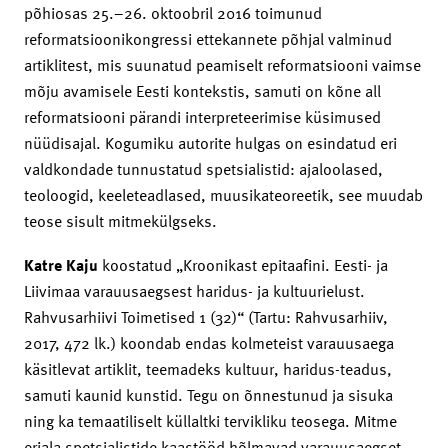
põhiosas 25.–26. oktoobril 2016 toimunud
reformatsioonikongressi ettekannete põhjal valminud
artiklitest, mis suunatud peamiselt reformatsiooni vaimse
mõju avamisele Eesti kontekstis, samuti on kõne all
reformatsiooni pärandi interpreteerimise küsimused
nüüdisajal. Kogumiku autorite hulgas on esindatud eri
valdkondade tunnustatud spetsialistid: ajaloolased,
teoloogid, keeleteadlased, muusikateoreetik, see muudab
teose sisult mitmekülgseks.
Katre Kaju
koostatud „Kroonikast epitaafini. Eesti- ja
Liivimaa varauusaegsest haridus- ja kultuurielust.
Rahvusarhiivi Toimetised 1 (32)“ (Tartu: Rahvusarhiiv,
2017, 472 lk.) koondab endas kolmeteist varauusaega
käsitlevat artiklit, teemadeks kultuur, haridus-teadus,
samuti kaunid kunstid. Tegu on õnnestunud ja sisuka
ning ka temaatiliselt küllaltki tervikliku teosega. Mitme
eriala spetsialistide kaastööd hõlmavad varauusaegset