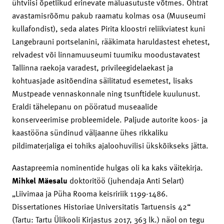
ühtviisi õpetlikud erinevate mäluasutuste võtmes. Ohtrat
avastamisrõõmu pakub raamatu kolmas osa (Muuseumi
kullafondist), seda alates Pirita kloostri reliikviatest kuni
Langebrauni portselanini, rääkimata haruldastest ehetest,
relvadest või linnamuuseumi tuumiku moodustavatest
Tallinna raekoja varadest, privileegidelaekast ja
kohtuasjade asitõendina säilitatud esemetest, lisaks
Mustpeade vennaskonnale ning tsunftidele kuulunust.
Eraldi tähelepanu on pööratud museaalide
konserveerimise probleemidele. Paljude autorite koos- ja
kaastööna sündinud väljaanne ühes rikkaliku
pildimaterjaliga ei tohiks ajaloohuvilisi ükskõikseks jätta.
Aastapreemia nominentide hulgas oli ka kaks väitekirja.
Mihkel Mäesalu
doktoritöö (juhendaja Anti Selart)
„Liivimaa ja Püha Rooma keisririik 1199-1486.
Dissertationes Historiae Universitatis Tartuensis 42“
(Tartu: Tartu Ülikooli Kirjastus 2017, 363 lk.) näol on tegu