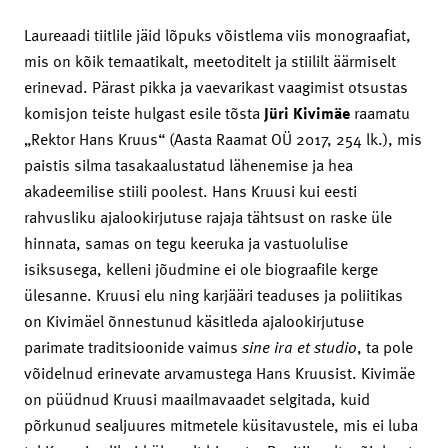
Laureaadi tiitlile jäid lõpuks võistlema viis monograafiat,
mis on kõik temaatikalt, meetoditelt ja stiililt äärmiselt
erinevad. Pärast pikka ja vaevarikast vaagimist otsustas
komisjon teiste hulgast esile tõsta
Jüri Kivimäe
raamatu
„Rektor Hans Kruus“ (Aasta Raamat OÜ 2017, 254 lk.), mis
paistis silma tasakaalustatud lähenemise ja hea
akadeemilise stiili poolest. Hans Kruusi kui eesti
rahvusliku ajalookirjutuse rajaja tähtsust on raske üle
hinnata, samas on tegu keeruka ja vastuolulise
isiksusega, kelleni jõudmine ei ole biograafile kerge
ülesanne. Kruusi elu ning karjääri teaduses ja poliitikas
on Kivimäel õnnestunud käsitleda ajalookirjutuse
parimate traditsioonide vaimus
sine ira et studio
, ta pole
võidelnud erinevate arvamustega Hans Kruusist. Kivimäe
on püüdnud Kruusi maailmavaadet selgitada, kuid
põrkunud sealjuures mitmetele küsitavustele, mis ei luba