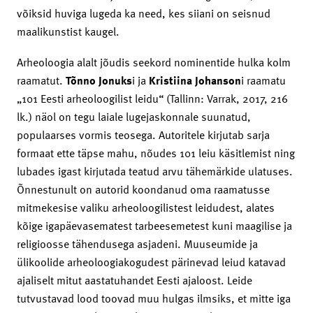
võiksid huviga lugeda ka need, kes siiani on seisnud
maalikunstist kaugel.
Arheoloogia alalt jõudis seekord nominentide hulka kolm
raamatut.
Tõnno Jonuks
i ja
Kristiina Johanson
i raamatu
„101 Eesti arheoloogilist leidu“ (Tallinn: Varrak, 2017, 216
lk.) näol on tegu laiale lugejaskonnale suunatud,
populaarses vormis teosega. Autoritele kirjutab sarja
formaat ette täpse mahu, nõudes 101 leiu käsitlemist ning
lubades igast kirjutada teatud arvu tähemärkide ulatuses.
Õnnestunult on autorid koondanud oma raamatusse
mitmekesise valiku arheoloogilistest leidudest, alates
kõige igapäevasematest tarbeesemetest kuni maagilise ja
religioosse tähendusega asjadeni. Muuseumide ja
ülikoolide arheoloogiakogudest pärinevad leiud katavad
ajaliselt mitut aastatuhandet Eesti ajaloost. Leide
tutvustavad lood toovad muu hulgas ilmsiks, et mitte iga