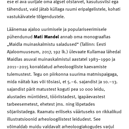
ese ei ava uurijale oma algset otstarvet, kasutusviisi ega
tähendust, vaid jätab küllaga ruumi eripalgelistele, kohati
vastukäivatele tõlgendustele.
Läänemaa ajaloo uurimisele ja populariseerimisele
pühendunud
Mati Mandel
annab oma monograafias
„Maidla muinaskalmistu saladused“ (Tallinn: Eesti
Ajaloomuuseum, 2017, 192 lk.) ülevaate Kullamaa lähedal
Maidlas asuval muinaskalmistul aastatel 1983–1990 ja
2011–2015 korraldatud arheoloogiliste kaevamiste
tulemustest. Tegu on piirkonna suurima matmispaigaga,
mida näitab kas või tõsiasi, et 5.–6. sajandist ja 10.–13.
sajandist pärit matustest koguti pea 10 000 leidu,
alustades müntidest, tööriistadest, igapäevastest
tarbeesemetest, ehetest jms. ning lõpetades
sõjariistadega. Raamatu eriliseks väärtuseks on rikkalikud
illustratsioonid arheoloogilistest leidudest. See
võimaldab muidu valdavalt arheoloogiakogudes varjul