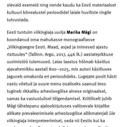
olevaid esemeid ning nende kaudu ka Eesti materiaalset
kultuuri kõnealustel perioodidel laiale huviliste ringile
tutvustada.
Eesti tuntuim viikingiaja uurija
Marika Mägi
on
koondanud oma mahukasse monograafiasse
„Viikingiaegne Eesti. Maad, asjad ja inimesed ajastu
risttuules“ (Tallinn: Argo, 2017, 446 lk.) aastatepikkuse
uurimistöö tulemused. Laias laastus hõlmab käsitlus
ajavahemikku aastail 800–1025, mis autori käsitluses
jaguneb omakorda eri perioodideks. Lugejate poolt hästi
vastu võetud ja suure menu osaliseks saanud teos
tugineb rikkaliku arheoloogilise ainese originaalsel,
samas ka vastuolulisel tõlgendamisel. Kriitiliselt juhib
Mägi tähelepanu ajalookirjutuses valitsevale kirjalike
allikate prevaleerimisele arheoloogilise allikmaterjali üle
viikingiaja interpreteerimisel, seda nii Eestis kui ka