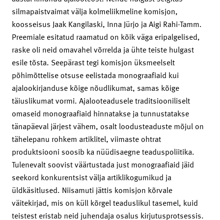
silmapaistvaimat välja kolmeliikmeline komisjon,
koosseisus Jaak Kangilaski, Inna Jürjo ja Aigi Rahi-Tamm.
Preemiale esitatud raamatud on kõik väga eripalgelised,
raske oli neid omavahel võrrelda ja ühte teiste hulgast
esile tõsta. Seepärast tegi komisjon üksmeelselt
põhimõttelise otsuse eelistada monograafiaid kui
ajalookirjanduse kõige nõudlikumat, samas kõige
täiuslikumat vormi. Ajalooteadusele traditsiooniliselt
omaseid monograafiaid hinnatakse ja tunnustatakse
tänapäeval järjest vähem, osalt loodusteaduste mõjul on
tähelepanu rohkem artiklitel, viimaste ohtrat
produktsiooni soosib ka nüüdisaegne teaduspoliitika.
Tulenevalt soovist väärtustada just monograafiaid jäid
seekord konkurentsist välja artiklikogumikud ja
üldkäsitlused. Niisamuti jättis komisjon kõrvale
väitekirjad, mis on küll kõrgel teaduslikul tasemel, kuid
teistest eristab neid juhendaja osalus kirjutusprotsessis.