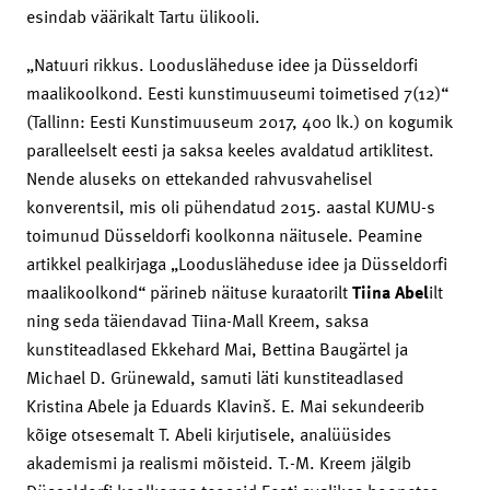
esindab väärikalt Tartu ülikooli.
„Natuuri rikkus. Loodusläheduse idee ja Düsseldorfi
maalikoolkond. Eesti kunstimuuseumi toimetised 7(12)“
(Tallinn: Eesti Kunstimuuseum 2017, 400 lk.) on kogumik
paralleelselt eesti ja saksa keeles avaldatud artiklitest.
Nende aluseks on ettekanded rahvusvahelisel
konverentsil, mis oli pühendatud 2015. aastal KUMU-s
toimunud Düsseldorfi koolkonna näitusele. Peamine
artikkel pealkirjaga „Loodusläheduse idee ja Düsseldorfi
maalikoolkond“ pärineb näituse kuraatorilt
Tiina Abel
ilt
ning seda täiendavad Tiina-Mall Kreem, saksa
kunstiteadlased Ekkehard Mai, Bettina ­Baugärtel ja
Michael D. Grünewald, samuti läti kunstiteadlased
Kristina Abele ja Eduards Klavinš. E. Mai sekundeerib
kõige otsesemalt T. Abeli kirjutisele, analüüsides
akademismi ja realismi mõisteid. T.-M. Kreem jälgib