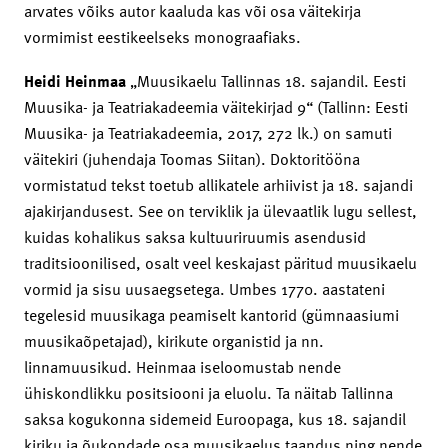
arvates võiks autor kaaluda kas või osa väitekirja
vormimist eestikeelseks monograafiaks.
Heidi Heinmaa
„Muusikaelu Tallinnas 18. sajandil. Eesti
Muusika- ja Teatriakadeemia väitekirjad 9“ (Tallinn: Eesti
Muusika- ja Teatriakadeemia, 2017, 272 lk.) on samuti
väitekiri (juhendaja Toomas Siitan). Doktoritööna
vormistatud tekst toetub allikatele arhiivist ja 18. sajandi
ajakirjandusest. See on terviklik ja ülevaatlik lugu sellest,
kuidas kohalikus saksa kultuuriruumis asendusid
traditsioonilised, osalt veel keskajast päritud muusikaelu
vormid ja sisu uusaegsetega. Umbes 1770. aastateni
tegelesid muusikaga peamiselt kantorid (gümnaasiumi
muusikaõpetajad), kirikute organistid ja nn.
linnamuusikud. Heinmaa iseloomustab nende
ühiskondlikku positsiooni ja eluolu. Ta näitab Tallinna
saksa kogukonna sidemeid Euroopaga, kus 18. sajandil
kiriku ja õukondade osa muusikaelus taandus ning nende