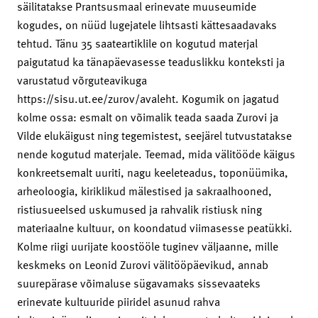
säilitatakse Prantsusmaal erinevate muuseumide
kogudes, on nüüd lugejatele lihtsasti kättesaadavaks
tehtud. Tänu 35 saateartiklile on kogutud materjal
paigutatud ka tänapäevasesse teaduslikku konteksti ja
varustatud võrguteavikuga
https://sisu.ut.ee/zurov/avaleht. Kogumik on jagatud
kolme ossa: esmalt on võimalik teada saada Zurovi ja
Vilde elukäigust ning tegemistest, seejärel tutvustatakse
nende kogutud materjale. Teemad, mida välitööde käigus
konkreetsemalt uuriti, nagu keeleteadus, toponüümika,
arheoloogia, kiriklikud mälestised ja sakraalhooned,
ristiusueelsed uskumused ja rahvalik ristiusk ning
materiaalne kultuur, on koondatud viimasesse peatükki.
Kolme riigi uurijate koostööle tuginev väljaanne, mille
keskmeks on Leonid Zurovi välitööpäevikud, annab
suurepärase võimaluse sügavamaks sissevaateks
erinevate kultuuride piiridel asunud rahva