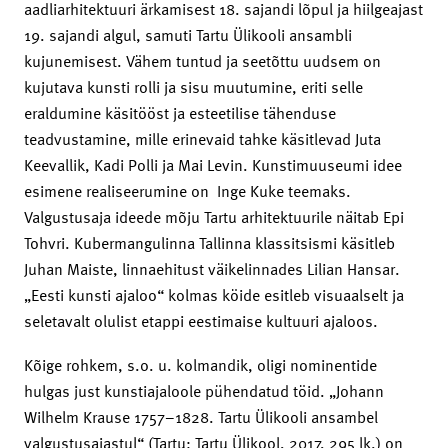
aadliarhitektuuri ärkamisest 18. sajandi lõpul ja hiilgeajast
19. sajandi algul, samuti Tartu Ülikooli ansambli
kujunemisest. Vähem tuntud ja seetõttu uudsem on
kujutava kunsti rolli ja sisu muutumine, eriti selle
eraldumine käsitööst ja esteetilise tähenduse
teadvustamine, mille erinevaid tahke käsitlevad Juta
Keevallik, Kadi Polli ja Mai Levin. Kunstimuuseumi idee
esimene realiseerumine on Inge Kuke teemaks.
Valgustusaja ideede mõju Tartu arhitektuurile näitab Epi
Tohvri. Kubermangulinna Tallinna klassitsismi käsitleb
Juhan Maiste, linnaehitust väikelinnades Lilian Hansar.
„Eesti kunsti ajaloo“ kolmas köide esitleb visuaalselt ja
seletavalt olulist etappi eestimaise kultuuri ajaloos.
Kõige rohkem, s.o. u. kolmandik, oligi nominentide
hulgas just kunstiajaloole pühendatud töid. „Johann
Wilhelm Krause 1757–1828. Tartu Ülikooli ansambel
valgustusajastul“ (Tartu: Tartu Ülikool, 2017, 295 lk.) on