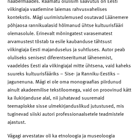
naabermaades. Raamatu olulisim saavutus on Eesti
viikingiaja vaatlemine laiemas rahvusvahelises
kontekstis. Mägi uurimistulemused osutavad Läänemere
põhjaosa rannikualasid hõlmanud ühtse kultuurisfääri
olemasolule. Erinevalt mõningatest varasematest
arvamustest tõstab ta esile kaubanduse tähtsust
viikingiaja Eesti majanduselus ja suhtluses. Autor peab
oluliseks senisest diferentseeritumat lähenemist,
vaadeldes Eesti ala viikingiajal mitte ühtsena, vaid kaheks
suureks kultuurisfääriks – Sise- ja Ranniku-Eestiks –
jagunenuna. Mägi ei ole oma monograafias piirdunud
ainult akadeemilise tekstiloomega, vaid on proovinud kätt
ka ilukirjanduse alal, nii juhatavad suuremaid
teemaplokke sisse ulmekirjanduslikud jutustused, mis
tuginevad siiski autori professionaalsetele teadmistele
ajastust.
Vägagi arvestatav oli ka etnoloogia ja museoloogia