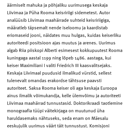
äärmiselt mahuka ja põhjaliku uurimusega keskaja
Liivimaa ja Püha Rooma keisririigi sidemetest. Autor
analüüsib Liivimaa maahärrade suhteid keisririigiga,
määratleb täpsemalt nende iseloomu ja kaardistab
eriomaseid jooni, näidates muu hulgas, kuidas keiserliku
autoriteedi positsioon ajas muutus ja arenes. Uurimus
algab Riia piiskopi Alberti esimesest kokkupuutest Rooma
kuningaga aastal 1199 ning lõpeb 1486. aastaga, kui
keiser Maximiliani I valiti Friedrich III kaasvalitsejaks.
Keskaja Liivimaal puudusid ilmalikud vürstid, sellest
tulenevalt omandas erakordse tähtsuse paavsti
autoriteet. Saksa Rooma keiser oli aga keskaja Euroopa
ainus ilmalik võimukandja, kelle ülemvõimu ja autoriteeti
Liivimaa maahärrad tunnustasid. Doktorikraadi taotlemine
monograafia tüüpi väitekirjaga on muutunud üha
haruldasemaks nähtuseks, seda enam on Mäesalu
eeskujulik uurimus väärt täit tunnustust. Komisjoni