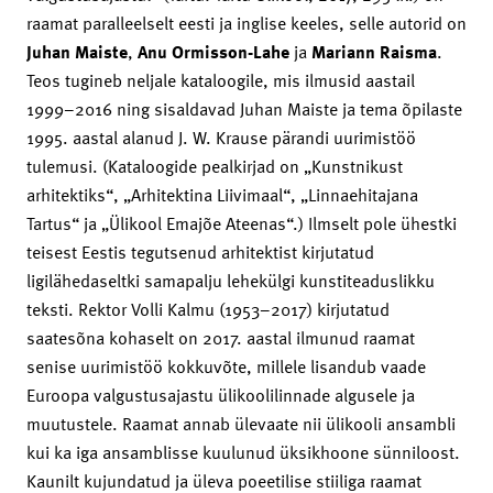
raamat paralleelselt eesti ja inglise keeles, selle autorid on
Juhan Maiste
,
Anu Ormisson-Lahe
ja
Mariann Raisma
.
Teos tugineb neljale kataloogile, mis ilmusid aastail
1999–2016 ning sisaldavad Juhan Maiste ja tema õpilaste
1995. aastal alanud J. W. Krause pärandi uurimistöö
tulemusi. (Kataloogide pealkirjad on „Kunstnikust
arhitektiks“, „Arhitektina Liivimaal“, „Linnaehitajana
Tartus“ ja „Ülikool Emajõe Ateenas“.) Ilmselt pole ühestki
teisest Eestis tegutsenud arhitektist kirjutatud
ligilähedaseltki samapalju lehekülgi kunstiteaduslikku
teksti. Rektor Volli Kalmu (1953–2017) kirjutatud
saatesõna kohaselt on 2017. aastal ilmunud raamat
senise uurimistöö kokkuvõte, millele lisandub vaade
Euroopa valgustusajastu ülikoolilinnade algusele ja
muutustele. Raamat annab ülevaate nii ülikooli ansambli
kui ka iga ansamblisse kuulunud üksikhoone sünniloost.
Kaunilt kujundatud ja üleva poeetilise stiiliga raamat