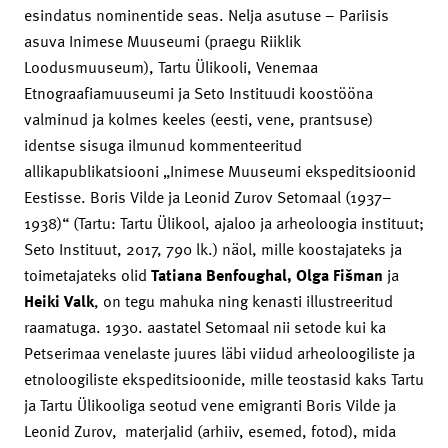
esindatus nominentide seas. Nelja asutuse – Pariisis
asuva Inimese Muuseumi (praegu Riiklik
Loodusmuuseum), Tartu Ülikooli, Venemaa
Etnograafiamuuseumi ja Seto Instituudi koostööna
valminud ja kolmes keeles (eesti, vene, prantsuse)
identse sisuga ilmunud kommenteeritud
allikapublikatsiooni „Inimese Muuseumi ekspeditsioonid
Eestisse. Boris Vilde ja Leonid Zurov Setomaal (1937–
1938)“ (Tartu: Tartu Ülikool, ajaloo ja arheoloogia instituut;
Seto Instituut, 2017, 790 lk.) näol, mille koostajateks ja
toimetajateks olid
Tatiana Benfoughal, Olga Fišman
ja
Heiki Valk
, on tegu mahuka ning kenasti illustreeritud
raamatuga. 1930. aastatel Setomaal nii setode kui ka
Petserimaa venelaste juures läbi viidud arheoloogiliste ja
etnoloogiliste ekspeditsioonide, mille teostasid kaks Tartu
ja Tartu Ülikooliga seotud vene emigranti Boris Vilde ja
Leonid Zurov, materjalid (arhiiv, esemed, fotod), mida