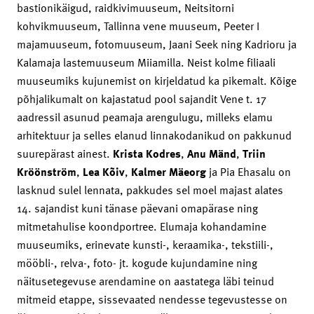
bastionikäigud, raidkivimuuseum, Neitsitorni
kohvikmuuseum, Tallinna vene muuseum, Peeter I
majamuuseum, fotomuuseum, Jaani Seek ning Kadrioru ja
Kalamaja lastemuuseum Miiamilla. Neist kolme filiaali
muuseumiks kujunemist on kirjeldatud ka pikemalt. Kõige
põhjalikumalt on kajastatud pool sajandit Vene t. 17
aadressil asunud peamaja arengulugu, milleks elamu
arhitektuur ja selles elanud linnakodanikud on pakkunud
suurepärast ainest.
Krista Kodres
,
Anu Mänd
,
Triin
Kröönström
,
Lea Kõiv
,
Kalmer Mäeorg
ja Pia Ehasalu on
lasknud sulel lennata, pakkudes sel moel majast alates
14. sajandist kuni tänase päevani omapärase ning
mitmetahulise koondportree. Elumaja kohandamine
muuseumiks, erinevate kunsti-, keraamika-, tekstiili-,
mööbli-, relva-, foto- jt. kogude kujundamine ning
näitusetegevuse arendamine on aastatega läbi teinud
mitmeid etappe, sissevaated nendesse tegevustesse on