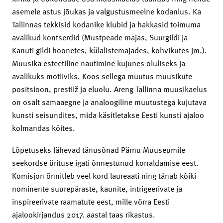
asemele astus jõukas ja valgustusmeelne kodanlus. Ka
Tallinnas tekkisid kodanike klubid ja hakkasid toimuma
avalikud kontserdid (Mustpeade majas, Suurgildi ja
Kanuti gildi hoonetes, külalistemajades, kohvikutes jm.).
Muusika esteetiline nautimine kujunes oluliseks ja
avalikuks motiiviks. Koos sellega muutus muusikute
positsioon, prestiiž ja eluolu. Areng Tallinna muusikaelus
on osalt samaaegne ja analoogiline muutustega kujutava
kunsti seisundites, mida käsitletakse Eesti kunsti ajaloo
kolmandas köites.
Lõpetuseks lähevad tänusõnad Pärnu Muuseumile
seekordse ürituse igati õnnestunud korraldamise eest.
Komisjon õnnitleb veel kord laureaati ning tänab kõiki
nominente suurepäraste, kaunite, intrigeerivate ja
inspireerivate raamatute eest, mille võrra Eesti
ajalookirjandus 2017. aastal taas rikastus.