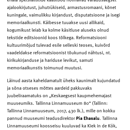
ajalookirjutust, juhutrükiseid, armastusromaani, kõnet
kuningale, vaimulikku kirjandust, disputatsioone ja isegi
memoriaalkunsti. Käibesse tuuakse uusi allikaid,
kogumikust leiab ka kolme käsitluse aluseks olnud
tekstide editsioonid koos tõlkega. Reformatsiooni
kultuurimõjud tulevad esile selleski teoses, kuivõrd
vaadeldakse reformatsioonist tõukunud nähtusi, nt.
kirikukirjanduse ja hariduse levikut, samuti
memoriaalkunstis toimunud muutusi.
Läinud aasta kaheldamatult üheks kaunimalt kujundatud
ja sõna otseses mõttes aardeid pakkuvaks
juubeliraamatuks on „Keskaegsest kaupmehemajast
muuseumiks. Tallinna Linnamuuseum 80“ (Tallinn:
Tallinna Linnamuuseum, 2017, 430 lk.), mille on kokku
pannud muuseumi teadusdirektor
Pia Ehasalu
. Tallinna
Linnamuuseumi koosseisu kuuluvad ka Kiek in de Kök,