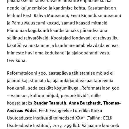
pakutakse nii rahvarõivaste mustrite eripärade kui ka
nende kujunemisloo ja kandmise kohta. Kasutamist on
leidnud Eesti Rahva Muuseumi, Eesti Kirjandusmuuseumi
ja Pärnu Muuseumi kogud, samuti kaasati mitmeid
Pärnumaa kogukondi kaardistamaks pärandvarana
säilinud rahvarõivaid. Koostajad loodavad, et rahvusliku
käsitöö valmistamine ja kandmine aitab elavdada eri eas
inimeste huvi oma kodukandi ja ajaloopärandi vastu
tervikuna.
Reformatsiooni 500. aastapäeva tähistamise mõjud ei
jäänud kajastumata ka ajalookirjanduse aastapreemia
konkursil, seda eeskätt kogumikuga „Reformatsioon 500
– vaimsus, kultuurimõjud, perspektiivid“, mille
koostajateks
Randar Tasmuth
,
Anne Burghardt
,
Thomas-
Andreas Põder
. Eesti Evangeelse Luterliku Kiriku
Usuteaduste Instituudi toimetised XXV“ (Tallinn: EELK
Usuteaduste Instituut, 2017, 299 lk.). Väljaanne koosneb