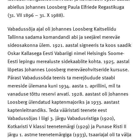
abiellus Johannes Loosberg Paula Elfriede Regastikuga
(31. VII 1896 – 31. X 1988).
Vabadussõja ajal oli Johannes Loosberg Kaitseliidu
Tallinna sadama komandandi abi ja seejärel mereväe
sideosakonna ülem. 1921. aastal signeeris ta koos saadik
Oskar Kallasega Eesti Vabariigi nimel Helsingis Soome-
Eesti lepingu merealuste sidekaablite kohta. 1925. aastal
lõpetas Johannes Loosberg mereväeohvitseride kursuse.
Pärast Vabadussõda teenis ta merejõudude staabi
mereside ülemana kuni 1934. aasta 1. aprillini, mil ta
vanaduse tõttu reservi arvati. 1928. aastast oli Johannes
Loosberg ülendatud kaptenmajoriks ja 1933. aastast
kaptenleitnandiks. Teda vääristati teenete eest
Vabadussõjas I liigi 3. järgu Vabadusristiga (1920),
Kotkaristi V klassi teenetemärgi (1929) ja Punase Risti II
järgu 1. astme teenetemärgiga (1933), tsaariajal oli ta välja