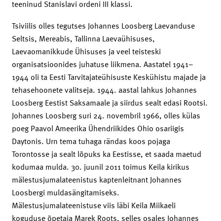
teeninud Stanislavi ordeni III klassi.
Tsiviilis olles tegutses Johannes Loosberg Laevanduse
Seltsis, Mereabis, Tallinna Laevaühisuses,
Laevaomanikkude Ühisuses ja veel teisteski
organisatsioonides juhatuse liikmena. Aastatel 1941–
1944 oli ta Eesti Tarvitajateühisuste Keskühistu majade ja
tehasehoonete valitseja. 1944. aastal lahkus Johannes
Loosberg Eestist Saksamaale ja siirdus sealt edasi Rootsi.
Johannes Loosberg suri 24. novembril 1966, olles külas
poeg Paavol Ameerika Ühendriikides Ohio osariigis
Daytonis. Urn tema tuhaga rändas koos pojaga
Torontosse ja sealt lõpuks ka Eestisse, et saada maetud
kodumaa mulda. 30. juunil 2011 toimus Keila kirikus
mälestusjumalateenistus kaptenleitnant Johannes
Loosbergi muldasängitamiseks.
Mälestusjumalateenistuse viis läbi Keila Miikaeli
koguduse õpetaja Marek Roots, selles osales Johannes