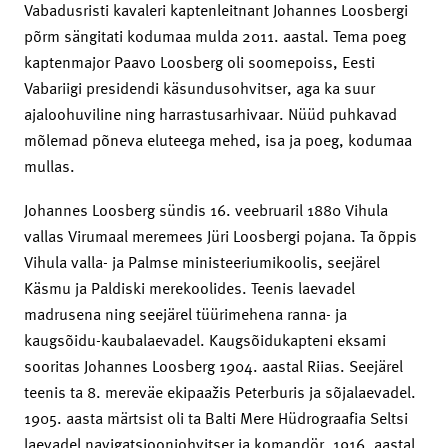
Vabadusristi kavaleri kaptenleitnant Johannes Loosbergi
põrm sängitati kodumaa mulda 2011. aastal. Tema poeg
kaptenmajor Paavo Loosberg oli soomepoiss, Eesti
Vabariigi presidendi käsundusohvitser, aga ka suur
ajaloohuviline ning harrastusarhivaar. Nüüd puhkavad
mõlemad põneva eluteega mehed, isa ja poeg, kodumaa
mullas.
Johannes Loosberg sündis 16. veebruaril 1880 Vihula
vallas Virumaal meremees Jüri Loosbergi pojana. Ta õppis
Vihula valla- ja Palmse ministeeriumikoolis, seejärel
Käsmu ja Paldiski merekoolides. Teenis laevadel
madrusena ning seejärel tüürimehena ranna- ja
kaugsõidu-kaubalaevadel. Kaugsõidukapteni eksami
sooritas Johannes Loosberg 1904. aastal Riias. Seejärel
teenis ta 8. mereväe ekipaažis Peterburis ja sõjalaevadel.
1905. aasta märtsist oli ta Balti Mere Hüdrograafia Seltsi
laevadel navigatsiooniohvitser ja komandör. 1916. aastal