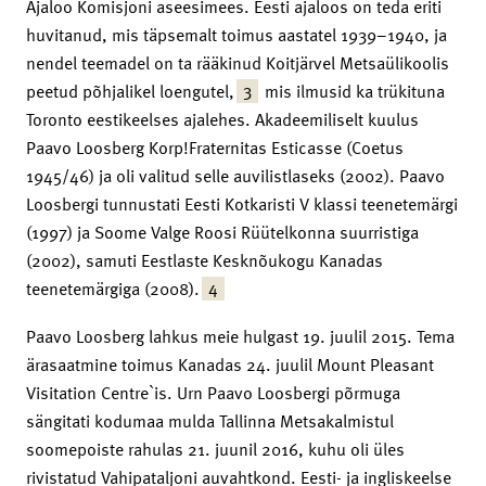
Ajaloo Komisjoni aseesimees. Eesti ajaloos on teda eriti
huvitanud, mis täpsemalt toimus aastatel 1939–1940, ja
nendel teemadel on ta rääkinud Koitjärvel Metsaülikoolis
3
peetud põhjalikel loengutel,
mis ilmusid ka trükituna
Toronto eestikeelses ajalehes. Akadeemiliselt kuulus
Paavo Loosberg Korp!Fraternitas Esticasse (Coetus
1945/46) ja oli valitud selle auvilistlaseks (2002). Paavo
Loosbergi tunnustati Eesti Kotkaristi V klassi teenetemärgi
(1997) ja Soome Valge Roosi Rüütelkonna suurristiga
(2002), samuti Eestlaste Kesknõukogu Kanadas
4
teenetemärgiga (2008).
Paavo Loosberg lahkus meie hulgast 19. juulil 2015. Tema
ärasaatmine toimus Kanadas 24. juulil Mount Pleasant
Visitation Centre`is. Urn Paavo Loosbergi põrmuga
sängitati kodumaa mulda Tallinna Metsakalmistul
soomepoiste rahulas 21. juunil 2016, kuhu oli üles
rivistatud Vahipataljoni auvahtkond. Eesti- ja ingliskeelse