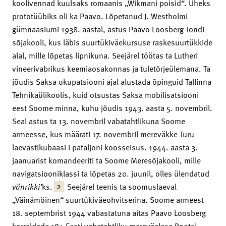
koolivennad kuulsaks romaanis „Wikmani poisid“. Üheks
prototüübiks oli ka Paavo. Lõpetanud J. Westholmi
gümnaasiumi 1938. aastal, astus Paavo Loosberg Tondi
sõjakooli, kus läbis suurtükiväekursuse raskesuurtükkide
alal, mille lõpetas lipnikuna. Seejärel töötas ta Lutheri
vineerivabrikus keemiaosakonnas ja tuletõrjeülemana. Ta
jõudis Saksa okupatsiooni ajal alustada õpinguid Tallinna
Tehnikaülikoolis, kuid otsustas Saksa mobilisatsiooni
eest Soome minna, kuhu jõudis 1943. aasta 5. novembril.
Seal astus ta 13. novembril vabatahtlikuna Soome
armeesse, kus määrati 17. novembril mereväkke Turu
laevastikubaasi I pataljoni koosseisus. 1944. aasta 3.
jaanuarist komandeeriti ta Soome Meresõjakooli, mille
navigatsiooniklassi ta lõpetas 20. juunil, olles ülendatud
2
vänrikki’
ks.
Seejärel teenis ta soomuslaeval
„Väinämöinen“ suurtükiväeohvitserina. Soome armeest
18. septembrist 1944 vabastatuna aitas Paavo Loosberg
korraldada 184 Eesti vabatahtliku mereväelase Rootsi