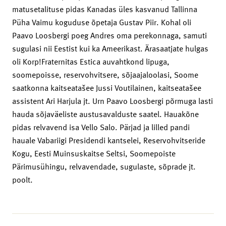
matusetalituse pidas Kanadas üles kasvanud Tallinna
Püha Vaimu koguduse õpetaja Gustav Piir. Kohal oli
Paavo Loosbergi poeg Andres oma perekonnaga, samuti
sugulasi nii Eestist kui ka Ameerikast. Ärasaatjate hulgas
oli Korp!Fraternitas Estica auvahtkond lipuga,
soomepoisse, reservohvitsere, sõjaajaloolasi, Soome
saatkonna kaitseatašee Jussi Voutilainen, kaitseatašee
assistent Ari Harjula jt. Urn Paavo Loosbergi põrmuga lasti
hauda sõjaväeliste austusavalduste saatel. Hauakõne
pidas relvavend isa Vello Salo. Pärjad ja lilled pandi
hauale Vabariigi Presidendi kantselei, Reservohvitseride
Kogu, Eesti Muinsuskaitse Seltsi, Soomepoiste
Pärimusühingu, relvavendade, sugulaste, sõprade jt.
poolt.