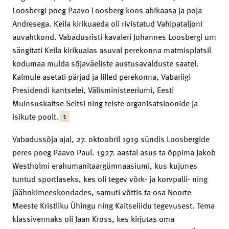
Loosbergi poeg Paavo Loosberg koos abikaasa ja poja
Andresega. Keila kirikuaeda oli rivistatud Vahipataljoni
auvahtkond. Vabadusristi kavaleri Johannes Loosbergi urn
sängitati Keila kirikuaias asuval perekonna matmisplatsil
kodumaa mulda sõjaväeliste austusavalduste saatel.
Kalmule asetati pärjad ja lilled perekonna, Vabariigi
Presidendi kantselei, Välisministeeriumi, Eesti
Muinsuskaitse Seltsi ning teiste organisatsioonide ja
1
isikute poolt.
Vabadussõja ajal, 27. oktoobril 1919 sündis Loosbergide
peres poeg Paavo Paul. 1927. aastal asus ta õppima Jakob
Westholmi erahumanitaargümnaasiumi, kus kujunes
tuntud sportlaseks, kes oli tegev võrk- ja korvpalli- ning
jäähokimeeskondades, samuti võttis ta osa Noorte
Meeste Kristliku Ühingu ning Kaitseliidu tegevusest. Tema
klassivennaks oli Jaan Kross, kes kirjutas oma