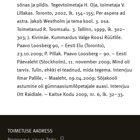
sõnas ja pildis. Tegevtoimetaja H. Oja, toimetaja V.
Lillakas. Toronto, 2002, lk. 154–155; Per aspera ad
astra. Jakob Westholm ja tema kool. 3. osa.
Toimetanud R. Toomsalu. 3. Tallinn, 1999, lk. 302–
303; J. Kivimäe. Kummardus Valge Roosi Rüütlile.
Paavo Loosberg 90, – Eesti Elu (Toronto),
23.10.2009; P. Pillak. Paavo Loosberg – 90. – Eesti
Päevaleht (Stockholm), 11. november 2009; Mind oli
tarvis. Tulin, ehkki ei teadnud, mida tegema. Intervjuu
Ilmar Pallile, – Maaleht, 09.04.2009; Sõjakooli
astumine oli gümnaasiumilõpetajale auasi. Intervjuu
Ott Raidlale. – Kaitse Kodu 2009, nr. 6, lk. 32–33.
TOIMETUSE AADRESS
Nooruse 3, 50411 Tartu