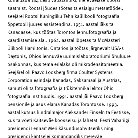
saatmist. Rootsi jõudes töötas ta esialgu metsatöödel,
seejärel Rootsi Kuningliku Tehnikaülikooli fotograafia
õppetooli juures assistendina. 1951. aastal läks ta
Kanadasse, kus töötas Torontos lennufotograafia ja
kaardistamise alal. 1962. aastal lõpetas ta McMasteri
Ülikooli Hamiltonis, Ontarios ja töötas järgnevalt USA-s
Daytonis, Ohios lennuväe uurimislaboratooriumi õhuluure
osakonnas, kus tema erialaks oli mikrodensitomeetria.
Seejärel oli Paavo Loosberg firma Coulter Systems
Corporation esindaja Kanadas, Saksamaal ja Austrias,
samuti oli ta fotograafia ja trükitehnika lektor Ohio
fotograafia instituudis. 1991. aastal jäi Paavo Loosberg
pensionile ja asus elama Kanadas Torontosse. 1993.
aastal kutsus kindralmajor Aleksander Einseln ta Eestisse,
kus ta võeti Kaitseväe koosseisu ja lähetati Eesti Vabariigi
presidendi Lennart Meri käsundusohvitseriks ning
presidendi kantselei komandandiks mereväe