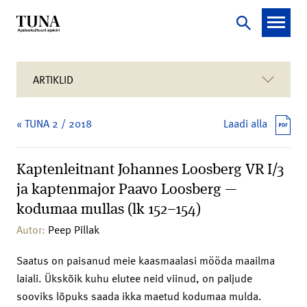
ARTIKLID
« TUNA 2 / 2018
Laadi alla
Kaptenleitnant Johannes Loosberg VR I/3
ja kaptenmajor Paavo Loosberg —
kodumaa mullas (lk 152–154)
Autor:
Peep Pillak
Saatus on paisanud meie kaasmaalasi mööda maailma
laiali. Ükskõik kuhu elutee neid viinud, on paljude
sooviks lõpuks saada ikka maetud kodumaa mulda.