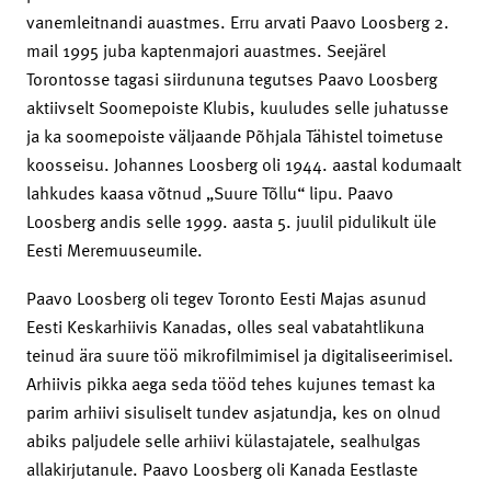
vanemleitnandi auastmes. Erru arvati Paavo Loosberg 2.
mail 1995 juba kaptenmajori auastmes. Seejärel
Torontosse tagasi siirdununa tegutses Paavo Loosberg
aktiivselt Soomepoiste Klubis, kuuludes selle juhatusse
ja ka soomepoiste väljaande Põhjala Tähistel toimetuse
koosseisu. Johannes Loosberg oli 1944. aastal kodumaalt
lahkudes kaasa võtnud „Suure Tõllu“ lipu. Paavo
Loosberg andis selle 1999. aasta 5. juulil pidulikult üle
Eesti Meremuuseumile.
Paavo Loosberg oli tegev Toronto Eesti Majas asunud
Eesti Keskarhiivis Kanadas, olles seal vabatahtlikuna
teinud ära suure töö mikrofilmimisel ja digitaliseerimisel.
Arhiivis pikka aega seda tööd tehes kujunes temast ka
parim arhiivi sisuliselt tundev asjatundja, kes on olnud
abiks paljudele selle arhiivi külastajatele, sealhulgas
allakirjutanule. Paavo Loosberg oli Kanada Eestlaste