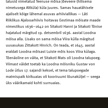
talusid nimetatud Teenuse mõisa Jõeveere (hilisema
nimetusega Altküla) küla juures. Samas hauatähisele
ajaliselt kõige lähemal asuvas arhiiviallikas — Läti
Riiklikus Ajalooarhiivis hoitavas Eestimaa mõisate maade
nimestikus 1636–1642 on Sitakoti Hanni ja Sitakoti Tõnise
hajatalud märgitud 19. detsembril 1636. aastal Loodna
mõisa alla. Lisaks on sama mõisa Viira külla märgitud
uusasukas Zittakott Hinrich. On teada, et 1645. aastal
eraldati Loodna mõisast Luiste mõis koos Viira külaga.
Tõenäoline on väita, et Sitakoti Mats oli Loodna talupoeg.
Viimast väidet toetab ka Loodna mõisniku Gustav von
Lode ütlus 17. sajandi keksel, et tema talupoegade
matmispaik kirikuaias oli kooriruumi lõunaküljel — seega
üks väärikamaid kohti surnuaias.