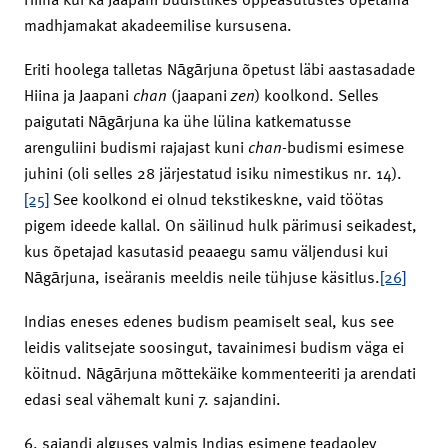
madhjamakat akadeemilise kursusena.
Eriti hoolega talletas Nāgārjuna õpetust läbi aastasadade
Hiina ja Jaapani
chan
(jaapani
zen
) koolkond. Selles
paigutati Nāgārjuna ka ühe lülina katkematusse
arenguliini budismi rajajast kuni
chan
-budismi esimese
juhini (oli selles 28 järjestatud isiku nimestikus nr. 14).
[25]
See koolkond ei olnud tekstikeskne, vaid töötas
pigem ideede kallal. On säilinud hulk pärimusi seikadest,
kus õpetajad kasutasid peaaegu samu väljendusi kui
Nāgārjuna, iseäranis meeldis neile tühjuse käsitlus.
[26]
Indias eneses edenes budism peamiselt seal, kus see
leidis valitsejate soosingut, tavainimesi budism väga ei
köitnud. Nāgārjuna mõttekäike kommenteeriti ja arendati
edasi seal vähemalt kuni 7. sajandini.
6. sajandi alguses valmis Indias esimene teadaolev