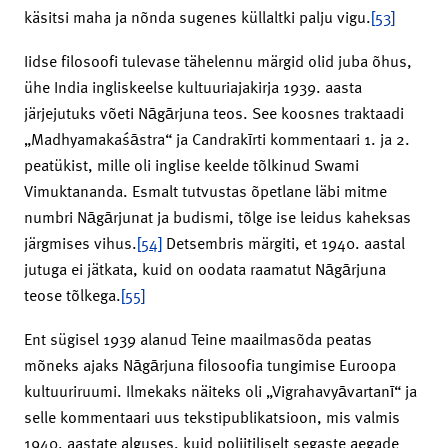
käsitsi maha ja nõnda sugenes küllaltki palju vigu.
[53]
Iidse filosoofi tulevase tähelennu märgid olid juba õhus,
ühe India ingliskeelse kultuuriajakirja 1939. aasta
järjejutuks võeti Nāgārjuna teos. See koosnes traktaadi
„Madhyamakaśāstra“ ja Cand­rakīrti kommentaari 1. ja 2.
peatükist, mille oli inglise keelde tõlkinud Swami
Vimuktananda. Esmalt tutvustas õpetlane läbi mitme
numbri Nāgārjunat ja budismi, tõlge ise leidus kaheksas
järgmises vihus.
[54]
Detsembris märgiti, et 1940. aastal
jutuga ei jätkata, kuid on oodata raamatut Nāgārjuna
teose tõlkega.
[55]
Ent sügisel 1939 alanud Teine maailmasõda peatas
mõneks ajaks Nāgārjuna filosoofia tungimise Euroopa
kultuuriruumi. Ilmekaks näiteks oli „Vigrahavyāvartanī“ ja
selle kommentaari uus tekstipublikatsioon, mis valmis
1940. aastate alguses, kuid poliitiliselt segaste aegade