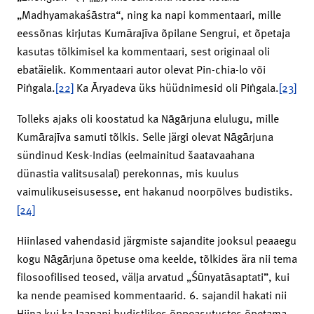
„Madhyamakaśāstra“, ning ka napi kommentaari, mille
eessõnas kirjutas Kumārajīva õpilane Sengrui, et õpetaja
kasutas tõlkimisel ka kommentaari, sest originaal oli
ebatäielik. Kommentaari autor olevat Pin-chia-lo või
Piṅgala.
[22]
Ka Āryadeva üks hüüdnimesid oli Piṅgala.
[23]
Tolleks ajaks oli koostatud ka Nāgārjuna elulugu, mille
Kumārajīva samuti tõlkis. Selle järgi olevat Nāgārjuna
sündinud Kesk-Indias (eelmainitud šaatavaahana
dünastia valitsusalal) perekonnas, mis kuulus
vaimulikuseisusesse, ent hakanud noorpõlves budistiks.
[24]
Hiinlased vahendasid järgmiste sajandite jooksul peaaegu
kogu Nāgārjuna õpetuse oma keelde, tõlkides ära nii tema
filosoofilised teosed, välja arvatud „Śūnyatāsaptati”, kui
ka nende peamised kommentaarid. 6. sajandil hakati nii
Hiina kui ka Jaapani budistlikes õppeasutustes õpetama