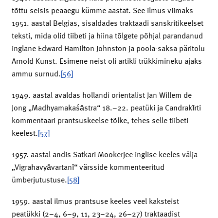
tõttu seisis peaaegu kümme aastat. See ilmus viimaks
1951. aastal Belgias, sisaldades traktaadi sanskritikeelset
teksti, mida olid tiibeti ja hiina tõlgete põhjal parandanud
inglane Edward Hamilton Johnston ja poola-saksa päritolu
Arnold Kunst. Esimene neist oli artikli trükkimineku ajaks
ammu surnud.
[56]
1949. aastal avaldas hollandi orientalist Jan Willem de
Jong „Madhyamakaśāstra“ 18.–22. peatüki ja Candrakīrti
kommentaari prantsuskeelse tõlke, tehes selle tiibeti
keelest.
[57]
1957. aastal andis Satkari Mookerjee inglise keeles välja
„Vigrahavyāvartanī“ värsside kommenteeritud
ümberjutustuse.
[58]
1959. aastal ilmus prantsuse keeles veel kaksteist
peatükki (2–4, 6–9, 11, 23–24, 26–27) traktaadist