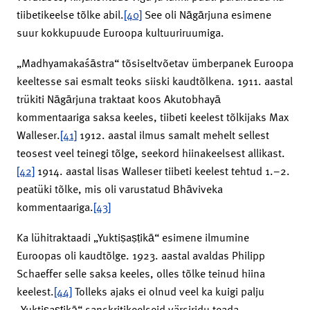
tiibetikeelse tõlke abil.
[40]
See oli Nāgārjuna esimene
suur kokkupuude Euroopa kultuuriruumiga.
„Madhyamakaśāstra“ tõsiseltvõetav ümberpanek Euroopa
keeltesse sai esmalt teoks siiski kaudtõlkena. 1911. aastal
trükiti Nāgārjuna traktaat koos Akutobhayā
kommentaariga saksa keeles, tiibeti keelest tõlkijaks Max
Walleser.
[41]
1912. aastal ilmus samalt mehelt sellest
teosest veel teinegi tõlge, seekord hiinakeelsest allikast.
[42]
1914. aastal lisas Walleser tiibeti keelest tehtud 1.–2.
peatüki tõlke, mis oli varustatud Bhāviveka
kommentaariga.
[43]
Ka lühitraktaadi „Yuktiṣaṣṭikā“ esimene ilmumine
Euroopas oli kaudtõlge. 1923. aastal avaldas Philipp
Schaeffer selle saksa keeles, olles tõlke teinud hiina
keelest.
[44]
Tolleks ajaks ei olnud veel ka kuigi palju
„Yuktiṣaṣṭikā“ sanskritikeelseid värsiridu teada.