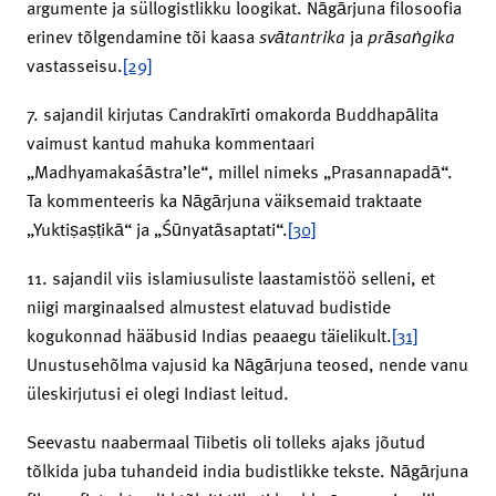
argumente ja süllogistlikku loogikat. Nāgārjuna filosoofia
erinev tõlgendamine tõi kaasa
svātantrika
ja
prāsaṅgika
vastasseisu.
[29]
7. sajandil kirjutas Candrakīrti omakorda Buddhapālita
vaimust kantud mahuka kommentaari
„Madhyamakaśāstra’le“, millel nimeks „Prasannapadā“.
Ta kommenteeris ka Nāgārjuna väiksemaid traktaate
„Yuktiṣaṣṭikā“ ja „Śūnyatāsaptati“.
[30]
11. sajandil viis islamiusuliste laastamistöö selleni, et
niigi marginaalsed almustest elatuvad budistide
kogukonnad hääbusid Indias peaaegu täielikult.
[31]
Unustusehõlma vajusid ka Nāgārjuna teosed, nende vanu
üleskirjutusi ei olegi Indiast leitud.
Seevastu naabermaal Tiibetis oli tolleks ajaks jõutud
tõlkida juba tuhandeid india budistlikke tekste. Nāgārjuna