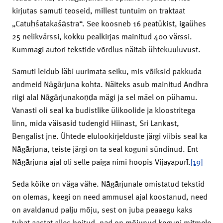
kirjutas samuti teoseid, millest tuntuim on traktaat
„Catuḥśatakaśāstra“. See koosneb 16 peatükist, igaühes
25 nelikvärssi, kokku pealkirjas mainitud 400 värssi.
Kummagi autori tekstide võrdlus näitab ühtekuuluvust.
Samuti leidub läbi uurimata seiku, mis võiksid pakkuda
andmeid Nāgārjuna kohta. Näiteks asub mainitud Andhra
riigi alal Nāgārjunakoṇḍa mägi ja sel mäel on pühamu.
Vanasti oli seal ka budistlike ülikoolide ja kloostritega
linn, mida väisasid tudengid Hiinast, Sri Lankast,
Bengalist jne. Ühtede elulookirjelduste järgi viibis seal ka
Nāgārjuna, teiste järgi on ta seal koguni sündinud. Ent
Nāgārjuna ajal oli selle paiga nimi hoopis Vijayapurī.
[19]
Seda kõike on väga vähe. Nāgārjunale omistatud tekstid
on olemas, keegi on need ammusel ajal koostanud, need
on avaldanud palju mõju, sest on juba peaaegu kaks
tuhat aastat alles hoitud, nad on mõjunud koguni mitmele