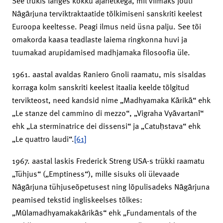
See trükis langes kokku ajahetkega, mil viimaks jõuti
Nāgārjuna terviktraktaatide tõlkimiseni sanskriti keelest
Euroopa keeltesse. Peagi ilmus neid üsna palju. See tõi
omakorda kaasa teadlaste laiema ringkonna huvi ja
tuumakad arupidamised madhjamaka filosoofia üle.
1961. aastal avaldas Raniero Gnoli raamatu, mis sisaldas
korraga kolm sanskriti keelest itaalia keelde tõlgitud
tervikteost, need kandsid nime „Madhyamaka Kārikā“ ehk
„Le stanze del cammino di mezzo“, „Vigraha Vyāvartanī“
ehk „La sterminatrice dei dissensi“ ja „Catuḥstava“ ehk
„Le quattro laudi“.
[61]
1967. aastal laskis Frederick Streng USA-s trükki raamatu
„Tühjus“ („Emptiness“), mille sisuks oli ülevaade
Nāgārjuna tühjuseõpetusest ning lõpulisadeks Nāgārjuna
peamised tekstid ingliskeelses tõlkes:
„Mūlamadhyamakakārikās“ ehk „Fundamentals of the