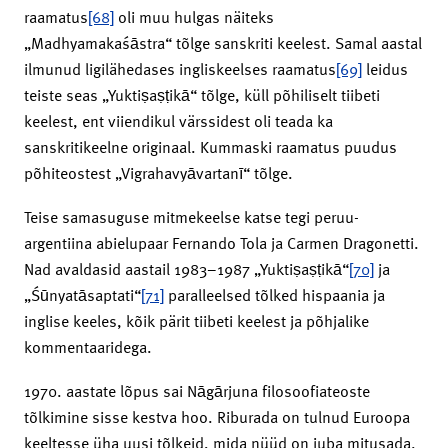
raamatus
[68]
oli muu hulgas näiteks
„Madhyamakaśāstra“ tõlge sanskriti keelest. Samal aastal
ilmunud ligilähedases ingliskeelses raamatus
[69]
leidus
teiste seas „Yuktiṣaṣṭikā“ tõlge, küll põhiliselt tiibeti
keelest, ent viiendikul värssidest oli teada ka
sanskritikeelne originaal. Kummaski raamatus puudus
põhiteostest „Vigrahavyāvartanī“ tõlge.
Teise samasuguse mitmekeelse katse tegi peruu-
argentiina abielupaar Fernando Tola ja Carmen Dragonetti.
Nad avaldasid aastail 1983–1987 „Yuktiṣaṣṭikā“
[70]
ja
„Śūnyatāsaptati“
[71]
paralleelsed tõlked hispaania ja
inglise keeles, kõik pärit tiibeti keelest ja põhjalike
kommentaaridega.
1970. aastate lõpus sai Nāgārjuna filosoofiateoste
tõlkimine sisse kestva hoo. Riburada on tulnud Euroopa
keeltesse üha uusi tõlkeid, mida nüüd on juba mitusada.