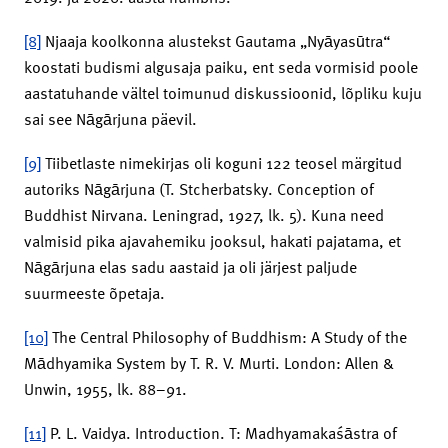
[8]
Njaaja koolkonna alustekst Gautama „Nyāyasūtra“
koostati budismi algusaja paiku, ent seda vormisid poole
aastatuhande vältel toimunud diskussioonid, lõpliku kuju
sai see Nāgārjuna päevil.
[9]
Tiibetlaste nimekirjas oli koguni 122 teosel märgitud
autoriks Nāgārjuna (T. Stcherbatsky. Conception of
Buddhist Nirvana. Leningrad, 1927, lk. 5). Kuna need
valmisid pika ajavahemiku jooksul, hakati pajatama, et
Nāgārjuna elas sadu aastaid ja oli järjest paljude
suurmeeste õpetaja.
[10]
The Central Philosophy of Buddhism: A Study of the
Mādhyamika System by T. R. V. Murti. London: Allen &
Unwin, 1955, lk. 88–91.
[11]
P. L. Vaidya. Introduction. T: Madhyamakaśāstra of