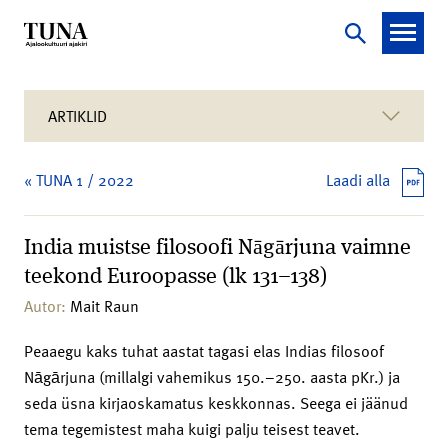
ARTIKLID
« TUNA 1 / 2022
Laadi alla
India muistse filosoofi Nāgārjuna vaimne
teekond Euroopasse (lk 131–138)
Autor:
Mait Raun
Peaaegu kaks tuhat aastat tagasi elas Indias filosoof
Nāgārjuna (millalgi vahemikus 150.–250. aasta pKr.) ja
seda üsna kirjaoskamatus keskkonnas. Seega ei jäänud
tema tegemistest maha kuigi palju teisest teavet.