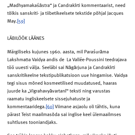
„Madhyamakaśāstra“ ja Candrakīrti kommentaarist, need
tõlkis sanskriti- ja tiibetikeelsete tekstide põhjal Jacques
May.
[59]
LÄBILÖÖK LÄÄNES
Märgiliseks kujunes 1960. aasta, mil Paraśurāma
Lakshmaṇa Vaidya andis de La Vallée-Poussini teedrajava
töö uuesti välja. Seeläbi sai Nāgārjuna ja Candrakīrti
sanskritikeelne tekstipublikatsioon uue hingamise. Vaidya
tegi sisus mõned kosmeetilised muudatused, haaras
juurde ka „Vig­rahavyāvartanī“ teksti ning varustas
raamatu ingliskeelsete sissejuhatuste ja
kommentaaridega.
[60]
Viimane asjaolu oli tähtis, kuna
pärast Teist maailmasõda sai inglise keel ülemaailmses
suhtluses tooniandjaks.