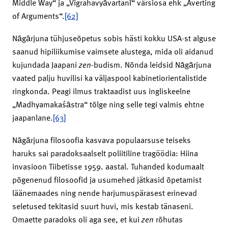
Middle Way“ ja „Vigrahavyāvartanī“ värsiosa ehk „Averting
of Arguments“.
[62]
Nāgārjuna tühjuseõpetus sobis hästi kokku USA-st alguse
saanud hipiliikumise vaimsete alustega, mida oli aidanud
kujundada Jaapani
zen
-budism. Nõnda leidsid Nāgārjuna
vaated palju huvilisi ka väljaspool kabinetiorientalistide
ringkonda. Peagi ilmus traktaadist uus ingliskeelne
„Madhyamakaśāstra“ tõlge ning selle tegi valmis ehtne
jaapanlane.
[63]
Nāgārjuna filosoofia kasvava populaarsuse teiseks
haruks sai paradoksaalselt poliitiline tragöödia: Hiina
invasioon Tiibetisse 1959. aastal. Tuhanded kodumaalt
põgenenud filosoofid ja usumehed jätkasid õpetamist
läänemaades ning nende harjumuspärasest erinevad
seletused tekitasid suurt huvi, mis kestab tänaseni.
Omaette paradoks oli aga see, et kui
zen
rõhutas