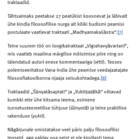
traktaadid.
Tähtsaimaks peetakse 27 peatükist koosnevat ja läbivalt
ühe kindla filosoofilise nurga alt kõiki budismi peamisi
postulaate vaatlevat traktaati „Madhyamakaśāstra“.
[7]
Teine suurem töö on loogikatraktaat „Vigrahavyāvartanī“,
mis vaatleb maailma märgilise mõistmise piire ning on
täiendatud autori enese kommentaariga (
vṛtti
). Teoses
polemiseeritakse Vana-India ühe peamise veedajaatajate
filosoofiakoolkonna njaaja seisukohtadega.
[8]
Traktaadid „Śūnyatāsaptati“ ja „Yuktiṣaṣṭikā“ võtavad
kumbki ette ühe kitsama teema, esimene
tunnetusteoreetilise tühjuse (
śū
nyatā
) ja teine praktilise
rakenduse (
yukti
).
Nāgārjunale omistatakse veel päris palju filosoofilisi
teoseid, aga valdav osa neist ei ole kindlasti tema