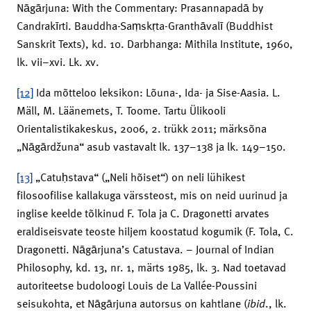
Nāgārjuna: With the Commentary: Prasannapadā by
Candrakīrti. Bauddha-Saṃskṛta-Granthāvalī (Buddhist
Sanskrit Texts), kd. 10. Darbhanga: Mithila Institute, 1960,
lk. vii–xvi. Lk. xv.
[12]
Ida mõtteloo leksikon: Lõuna-, Ida- ja Sise-Aasia. L.
Mäll, M. Läänemets, T. Toome. Tartu Ülikooli
Orientalistikakeskus, 2006, 2. trükk 2011; märksõna
„Nāgārdžuna“ asub vastavalt lk. 137–138 ja lk. 149–150.
[13]
„Catuḥstava“ („Neli hõiset“) on neli lühikest
filosoofilise kallakuga värssteost, mis on neid uurinud ja
inglise keelde tõlkinud F. Tola ja C. Dragonetti arvates
eraldiseisvate teoste hiljem koostatud kogumik (F. Tola, C.
Dragonetti. Nāgārjuna’s Catustava. – Journal of Indian
Philosophy, kd. 13, nr. 1, märts 1985, lk. 3. Nad toetavad
autoriteetse budoloogi Louis de La Vallée-Poussini
seisukohta, et Nāgārjuna autorsus on kahtlane (
ibid
., lk.