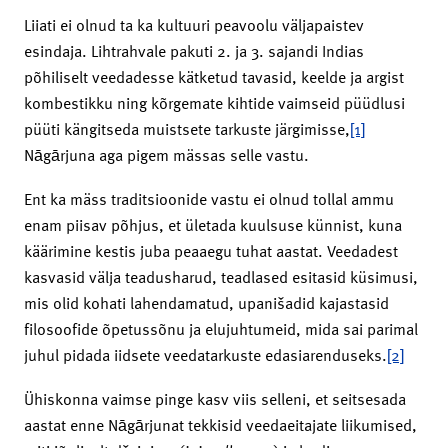
Liiati ei olnud ta ka kultuuri peavoolu väljapaistev
esindaja. Lihtrahvale pakuti 2. ja 3. sajandi Indias
põhiliselt veedadesse kätketud tavasid, keelde ja argist
kombestikku ning kõrgemate kihtide vaimseid püüdlusi
püüti kängitseda muistsete tarkuste järgimisse,
[1]
Nāgārjuna aga pigem mässas selle vastu.
Ent ka mäss traditsioonide vastu ei olnud tollal ammu
enam piisav põhjus, et ületada kuulsuse künnist, kuna
käärimine kestis juba peaaegu tuhat aastat. Veedadest
kasvasid välja teadusharud, teadlased esitasid küsimusi,
mis olid kohati lahendamatud, upanišadid kajastasid
filosoofide õpetussõnu ja elujuhtumeid, mida sai parimal
juhul pidada iidsete veedatarkuste edasiarenduseks.
[2]
Ühiskonna vaimse pinge kasv viis selleni, et seitsesada
aastat enne Nāgārjunat tekkisid veeda­eitajate liikumised,