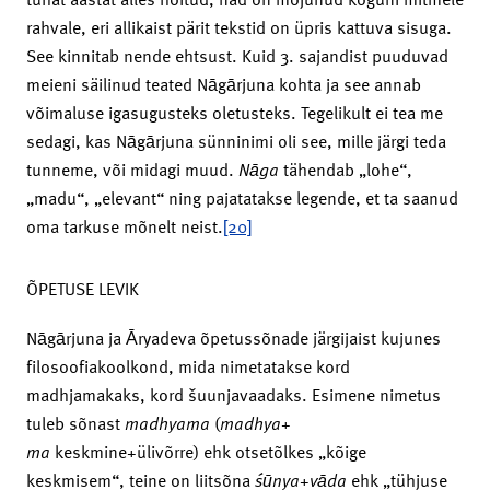
rahvale, eri allikaist pärit tekstid on üpris kattuva sisuga.
See kinnitab nende ehtsust. Kuid 3. sajandist puuduvad
meieni säilinud teated Nāgārjuna kohta ja see annab
võimaluse igasugusteks oletusteks. Tegelikult ei tea me
sedagi, kas Nāgārjuna sünninimi oli see, mille järgi teda
tunneme, või midagi muud.
Nāga
tähendab „lohe“,
„madu“, „elevant“ ning pajatatakse legende, et ta saanud
oma tarkuse mõnelt neist.
[20]
ÕPETUSE LEVIK
Nāgārjuna ja Āryadeva õpetussõnade järgijaist kujunes
filosoofiakoolkond, mida nimetatakse kord
madhjamakaks, kord šuunjavaadaks. Esimene nimetus
tuleb sõnast
madhyama
(
madhya
+
ma
keskmine+ülivõrre) ehk otsetõlkes „kõige
keskmisem“, teine on liitsõna
śū
nya
+
vāda
ehk „tühjuse