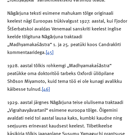
Nāgārjuna teksti esimene mahukam tõlge originaali
keelest nägi Euroopas trükivalgust 1927. aastal, kui Fjodor
Štšerbatskoi avaldas Venemaal sanskriti keelest inglise
keelde tõlgituna Nāgārjuna traktaadi
„Madhyamakaśāstra“ 1. ja 25. peatüki koos Candrakīrti
kommentaaridega.
[45]
1928. aastal tõlkis rohkemgi „Madhyamakaśāstra“
peatükke oma doktoritöö tarbeks Oxfordi üliõpilane
Shōson Miyamoto, kuid tema töö ei ole kunagi avalikku
käibesse tulnud.
[46]
1929. aastal järgnes Nāgārjuna teise olulisema traktaadi
„Vigrahavyāvartanī“ esimene euroopa tõlge. Õigemini
avaldati neid tol aastal lausa kaks, kumbki kaudne ning
seejuures erinevast kaudsest keelest. Tiibetikeelse
käsikirja tõlkis jaapanlane Susumu Yamaguchi prantsuse