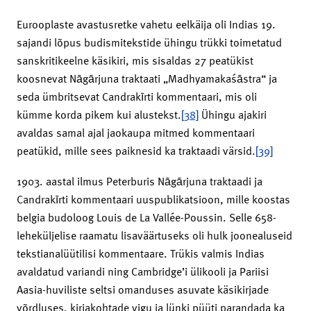
Eurooplaste avastusretke vahetu eelkäija oli Indias 19.
sajandi lõpus budismitekstide ühingu trükki toimetatud
sanskritikeelne käsikiri, mis sisaldas 27 peatükist
koosnevat Nāgārjuna traktaati „Madhyamakaśāstra“ ja
seda ümbritsevat Candrakīrti kommentaari, mis oli
kümme korda pikem kui alustekst.
[38]
Ühingu ajakiri
avaldas samal ajal jaokaupa mitmed kommentaari
peatükid, mille sees paiknesid ka traktaadi värsid.
[39]
1903. aastal ilmus Peterburis Nāgārjuna traktaadi ja
Candrakīrti kommentaari uuspublikatsioon, mille koostas
belgia budoloog Louis de La Vallée-Poussin. Selle 658-
leheküljelise raamatu lisaväärtuseks oli hulk joonealuseid
tekstianalüütilisi kommentaare. Trükis valmis Indias
avaldatud variandi ning Cambridge’i ülikooli ja Pariisi
Aasia-huviliste seltsi omanduses asuvate käsikirjade
võrdluses, kirjakohtade vigu ja lünki püüti parandada ka