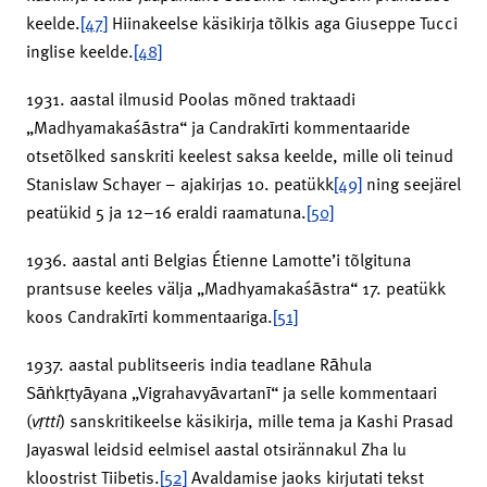
keelde.
[47]
Hiinakeelse käsikirja tõlkis aga Giuseppe Tucci
inglise keelde.
[48]
1931. aastal ilmusid Poolas mõned traktaadi
„Madhyamakaśāstra“ ja Candrakīrti kommen­taaride
otsetõlked sanskriti keelest saksa keelde, mille oli teinud
Stanislaw Schayer – ajakirjas 10. peatükk
[49]
ning seejärel
peatükid 5 ja 12–16 eraldi raamatuna.
[50]
1936. aastal anti Belgias Étienne Lamotte’i tõlgituna
prantsuse keeles välja „Madhyamakaśāstra“ 17. peatükk
koos Candrakīrti kommentaariga.
[51]
1937. aastal publitseeris india teadlane Rāhula
Sāṅkṛtyāyana „Vigrahavyāvartanī“ ja selle kommentaari
(
vṛtti
) sanskritikeelse käsikirja, mille tema ja Kashi Prasad
Jayaswal leidsid eelmisel aastal otsirännakul Zha lu
kloostrist Tiibetis.
[52]
Avaldamise jaoks kirjutati tekst