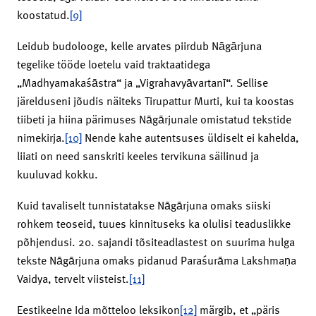
koostatud.
[9]
Leidub budolooge, kelle arvates piirdub Nāgārjuna
tegelike tööde loetelu vaid traktaatidega
„Madhyamakaśāstra“ ja „Vigrahavyāvartanī“. Sellise
järelduseni jõudis näiteks Tirupattur Murti, kui ta koostas
tiibeti ja hiina pärimuses Nāgārjunale omistatud tekstide
nimekirja.
[10]
Nende kahe autentsuses üldiselt ei kahelda,
liiati on need sanskriti keeles tervikuna säilinud ja
kuuluvad kokku.
Kuid tavaliselt tunnistatakse Nāgārjuna omaks siiski
rohkem teoseid, tuues kinnituseks ka olulisi teaduslikke
põhjendusi. 20. sajandi tõsiteadlastest on suurima hulga
tekste Nāgārjuna omaks pidanud Paraśurāma Lakshmaṇa
Vaidya, tervelt viisteist.
[11]
Eestikeelne Ida mõtteloo leksikon
[12]
märgib, et „päris