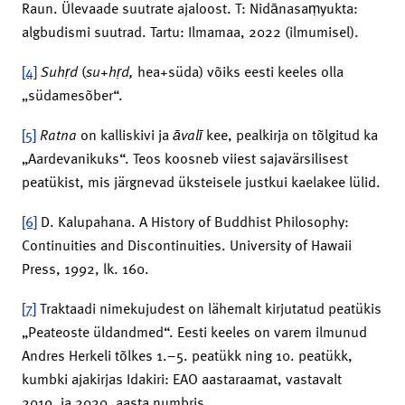
Raun. Ülevaade suutrate ajaloost. T: Nidānasaṃyukta:
algbudismi suutrad. Tartu: Ilmamaa, 2022 (ilmumisel).
[4]
Suh
ṛ
d
(
su
+
h
ṛ
d,
hea+süda) võiks eesti keeles olla
„südamesõber“.
[5]
Ratna
on kalliskivi ja
ā
val
ī
kee, pealkirja on tõlgitud ka
„Aardevanikuks“. Teos koosneb viiest sajavärsilisest
peatükist, mis järgnevad üksteisele justkui kaelakee lülid.
[6]
D. Kalupahana. A History of Buddhist Philosophy:
Continuities and Discontinuities. University of Hawaii
Press, 1992, lk. 160.
[7]
Traktaadi nimekujudest on lähemalt kirjutatud peatükis
„Peateoste üldandmed“. Eesti keeles on varem ilmunud
Andres Herkeli tõlkes 1.–5. peatükk ning 10. peatükk,
kumbki ajakirjas Idakiri: EAO aastaraamat, vastavalt
2019. ja 2020. aasta numbris.