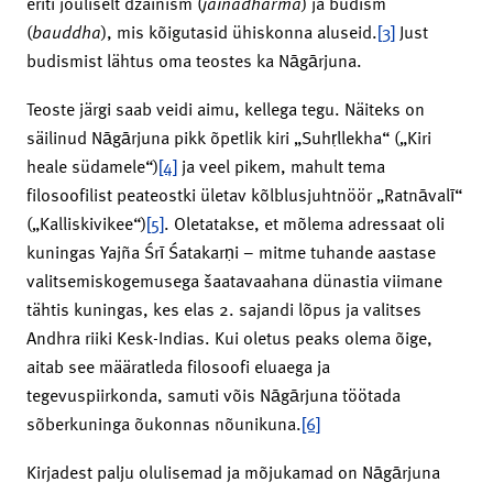
eriti jõuliselt džainism (
jainadharma
) ja budism
(
bauddha
), mis kõigutasid ühiskonna aluseid.
[3]
Just
budismist lähtus oma teostes ka Nāgārjuna.
Teoste järgi saab veidi aimu, kellega tegu. Näiteks on
säilinud Nāgārjuna pikk õpetlik kiri „Suhṛllekha“ („Kiri
heale südamele“)
[4]
ja veel pikem, mahult tema
filosoofilist peateostki ületav kõlblusjuhtnöör „Ratnāvalī“
(„Kalliskivikee“)
[5]
. Oletatakse, et mõlema adressaat oli
kuningas Yajña Śrī Śatakarṇi – mitme tuhande aastase
valitsemiskogemusega šaatavaahana dünastia viimane
tähtis kuningas, kes elas 2. sajandi lõpus ja valitses
Andhra riiki Kesk-Indias. Kui oletus peaks olema õige,
aitab see määratleda filosoofi eluaega ja
tegevuspiirkonda, samuti võis Nāgārjuna töötada
sõberkuninga õukonnas nõunikuna.
[6]
Kirjadest palju olulisemad ja mõjukamad on Nāgārjuna