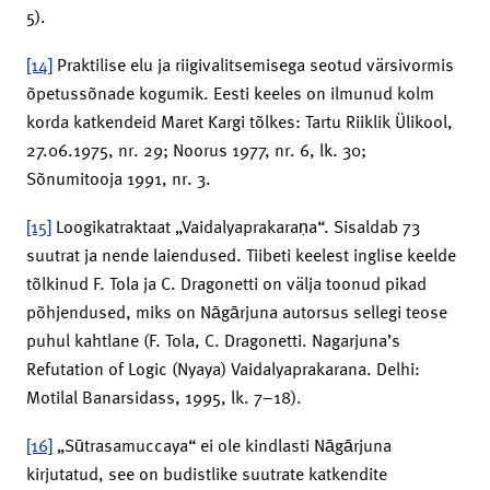
5).
[14]
Praktilise elu ja riigivalitsemisega seotud värsivormis
õpetussõnade kogumik. Eesti keeles on ilmunud kolm
korda katkendeid Maret Kargi tõlkes: Tartu Riiklik Ülikool,
27.06.1975, nr. 29; Noorus 1977, nr. 6, lk. 30;
Sõnumitooja 1991, nr. 3.
[15]
Loogikatraktaat „Vaidalyaprakaraṇa“. Sisaldab 73
suutrat ja nende laiendused. Tiibeti keelest inglise keelde
tõlkinud F. Tola ja C. Dragonetti on välja toonud pikad
põhjendused, miks on Nāgārjuna autorsus sellegi teose
puhul kahtlane (F. Tola, C. Dragonetti. Nagarjuna’s
Refutation of Logic (Nyaya) Vaidalyaprakarana. Delhi:
Motilal Banarsidass, 1995, lk. 7–18).
[16]
„Sūtrasamuccaya“ ei ole kindlasti Nāgārjuna
kirjutatud, see on budistlike suutrate katkendite