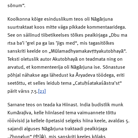
sõnum“.
Koolkonna kõige esinduslikum teos oli Nāgārjuna
suurtraktaat koos mitte väga pikkade kommentaaridega.
See on säilinud tiibetikeelses tõlkes pealkirjaga „Dbu ma
rtsa ba’i ’grel pa ga las ’jigs med“, mis tagasitõlkes
sanskriti keelde on „Mūlamadhyamakavṛttyakutobhayā“.
Teksti oletuslik autor Akutobhayā on teadmata ning on
arvatud, et kommenteerija oli Nāgārjuna ise. Sõnastuse
põhjal nähakse aga lähedust ka Āryadeva töödega, eriti
seetõttu, et selles leidub tema „Catuḥśatakaśāstra’st“
pärit värss 7.5.
[21]
Sarnane teos on teada ka Hiinast. India budistlik munk
Kumārajīva, kelle hiinlased tema vaimuannete tõttu
röövisid ja kellele õpetasid selgeks hiina keele, avaldas 5.
sajandi alguses Nāgārjuna traktaadi pealkirjaga
„Zhonglun“ (中論), mis sanskriti keeles kõlaks