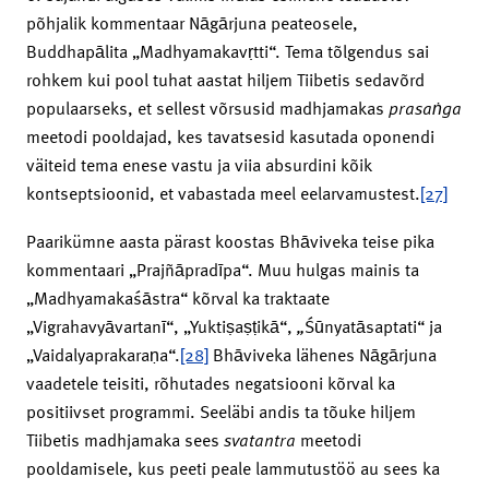
põhjalik kommentaar Nāgārjuna peateosele,
Buddhapālita „Madhyamakavṛtti“. Tema tõlgendus sai
rohkem kui pool tuhat aastat hiljem Tiibetis sedavõrd
populaarseks, et sellest võrsusid madhjamakas
prasaṅga
meetodi pooldajad, kes tavatsesid kasutada oponendi
väiteid tema enese vastu ja viia absurdini kõik
kontseptsioonid, et vabastada meel eelarvamustest.
[27]
Paarikümne aasta pärast koostas Bhāviveka teise pika
kommentaari „Prajñāpradīpa“. Muu hulgas mainis ta
„Madhyamakaśāstra“ kõrval ka traktaate
„Vigrahavyāvartanī“, „Yuktiṣaṣṭikā“,
„
Śūnyatāsaptati“ ja
„Vaidalyaprakaraṇa“.
[28]
Bhāviveka lähenes Nāgārjuna
vaadetele teisiti, rõhutades negatsiooni kõrval ka
positiivset programmi. Seeläbi andis ta tõuke hiljem
Tiibetis madhjamaka sees
svatantra
meetodi
pooldamisele, kus peeti peale lammutustöö au sees ka