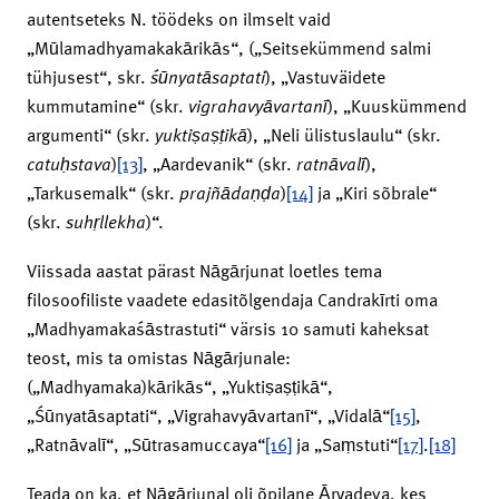
autentseteks N. töödeks on ilmselt vaid
„Mūlamadhyamakakārikās“, („Seitsekümmend salmi
tühjusest“, skr.
śūnyatāsaptati
), „Vastuväidete
kummutamine“ (skr.
vigrahavyāvartanī
), „Kuuskümmend
argumenti“ (skr.
yuktiṣaṣṭikā
), „Neli ülistuslaulu“ (skr.
catuḥstava
)
[13]
, „Aardevanik“ (skr.
ratnāvalī
),
„Tarkusemalk“ (skr.
prajñādaṇḍa
)
[14]
ja „Kiri sõbrale“
(skr.
suhṛllekha
)“.
Viissada aastat pärast Nāgārjunat loetles tema
filosoofiliste vaadete edasitõlgendaja Candrakīrti oma
„Madhyamakaśāstrastuti“ värsis 10 samuti kaheksat
teost, mis ta omistas Nāgārjunale:
(„Madhyamaka)kārikās“, „Yuktiṣaṣṭikā“,
„Śūnyatāsaptati“, „Vigrahavyāvartanī“, „Vidalā“
[15]
,
„Ratnāvalī“, „Sūtrasamuccaya“
[16]
ja „Saṃstuti“
[17]
.
[18]
Teada on ka, et Nāgārjunal oli õpilane Āryadeva, kes