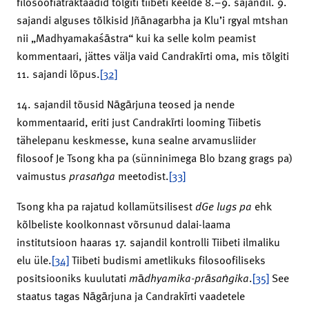
filosoofiatraktaadid tõlgiti tiibeti keelde 8.–9. sajandil. 9.
sajandi alguses tõlkisid Jñānagarbha ja Klu’i rgyal mtshan
nii „Madhyamakaśāstra“ kui ka selle kolm peamist
kommentaari, jättes välja vaid Candrakīrti oma, mis tõlgiti
11. sajandi lõpus.
[32]
14. sajandil tõusid Nāgārjuna teosed ja nende
kommentaarid, eriti just Candrakīrti looming Tiibetis
tähelepanu keskmesse, kuna sealne arvamusliider
filosoof Je Tsong kha pa (sünninimega Blo bzang grags pa)
vaimustus
prasaṅga
meetodist.
[33]
Tsong kha pa rajatud kollamütsilisest
dGe lugs pa
ehk
kõlbeliste koolkonnast võrsunud dalai-laama
institutsioon haaras 17. sajandil kontrolli Tiibeti ilmaliku
elu üle.
[34]
Tiibeti budismi ametlikuks filosoofiliseks
positsiooniks kuulutati
m
ā
dhyamika-prāsaṅgika
.
[35]
See
staatus tagas Nāgārjuna ja Candrakīrti vaadetele