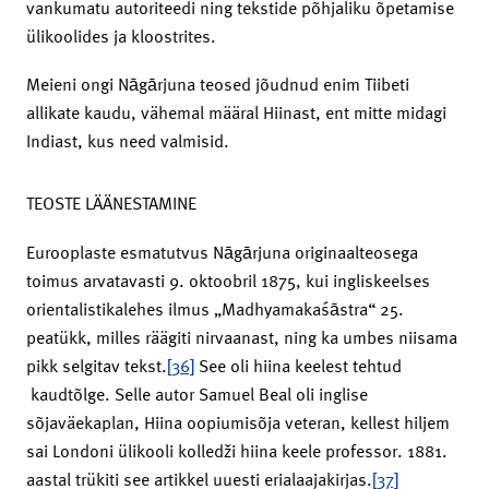
vankumatu autoriteedi ning tekstide põhjaliku õpetamise
ülikoolides ja kloostrites.
Meieni ongi Nāgārjuna teosed jõudnud enim Tiibeti
allikate kaudu, vähemal määral Hiinast, ent mitte midagi
Indiast, kus need valmisid.
TEOSTE LÄÄNESTAMINE
Eurooplaste esmatutvus Nāgārjuna originaalteosega
toimus arvatavasti 9. oktoobril 1875, kui ingliskeelses
orientalistikalehes ilmus „Madhyamakaśāstra“ 25.
peatükk, milles räägiti nirvaanast, ning ka umbes niisama
pikk selgitav tekst.
[36]
See oli hiina keelest tehtud
kaudtõlge. Selle autor Samuel Beal oli inglise
sõjaväekaplan, Hiina oopiumisõja veteran, kellest hiljem
sai Londoni ülikooli kolledži hiina keele professor. 1881.
aastal trükiti see artikkel uuesti erialaajakirjas.
[37]