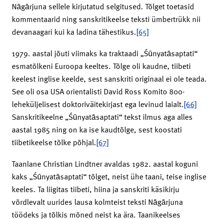
Nāgārjuna sellele kirjutatud selgitused. Tõlget toetasid
kommentaarid ning sanskritikeelse teksti ümbertrükk nii
devanaagari kui ka ladina tähestikus.
[65]
1979. aastal jõuti viimaks ka traktaadi „Śūnyatāsaptati“
esmatõlkeni Euroopa keeltes. Tõlge oli kaudne, tiibeti
keelest inglise keelde, sest sanskriti originaal ei ole teada.
See oli osa USA orientalisti David Ross Komito 800-
leheküljelisest doktoriväitekirjast ega levinud laialt.
[66]
Sanskritikeelne „Śūnyatāsaptati“ tekst ilmus aga alles
aastal 1985 ning on ka ise kaudtõlge, sest koostati
tiibetikeelse tõlke põhjal.
[67]
Taanlane Christian Lindtner avaldas 1982. aastal koguni
kaks „Śūnyatāsaptati“ tõlget, neist ühe taani, teise inglise
keeles. Ta liigitas tiibeti, hiina ja sanskriti käsikirju
võrdlevalt uurides lausa kolmteist teksti Nāgārjuna
töödeks ja tõlkis mõned neist ka ära. Taanikeelses