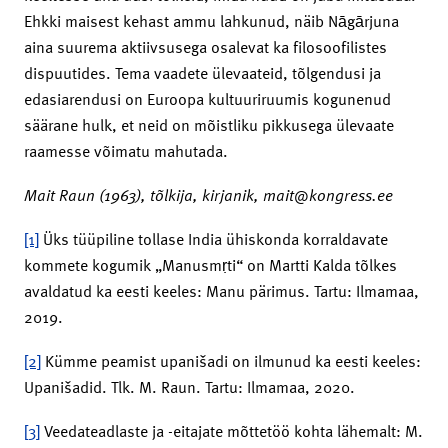
Ehkki maisest kehast ammu lahkunud, näib Nāgārjuna
aina suurema aktiivsusega osalevat ka filosoofilistes
dispuutides. Tema vaadete ülevaateid, tõlgendusi ja
edasiarendusi on Euroopa kultuuriruumis kogunenud
säärane hulk, et neid on mõistliku pikkusega ülevaate
raamesse võimatu mahutada.
Mait Raun (1963), tõlkija, kirjanik, mait@kongress.ee
[1]
Üks tüüpiline tollase India ühiskonda korraldavate
kommete kogumik „Manusmṛti“ on Martti Kalda tõlkes
avaldatud ka eesti keeles: Manu pärimus. Tartu: Ilmamaa,
2019.
[2]
Kümme peamist upanišadi on ilmunud ka eesti keeles:
Upanišadid. Tlk. M. Raun. Tartu: Ilmamaa, 2020.
[3]
Veedateadlaste ja -eitajate mõttetöö kohta lähemalt: M.