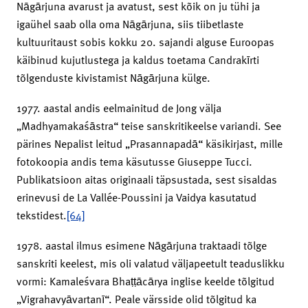
Nāgārjuna avarust ja avatust, sest kõik on ju tühi ja
igaühel saab olla oma Nāgārjuna, siis tiibetlaste
kultuuritaust sobis kokku 20. sajandi alguse Euroopas
käibinud kujutlustega ja kaldus toetama Candrakīrti
tõlgenduste kivistamist Nāgārjuna külge.
1977. aastal andis eelmainitud de Jong välja
„Madhyamakaśāstra“ teise sanskritikeelse variandi. See
pärines Nepalist leitud „Prasannapadā“ käsikirjast, mille
fotokoopia andis tema käsutusse ­Giuseppe Tucci.
Publikatsioon aitas originaali täpsustada, sest sisaldas
erinevusi de La Vallée-Poussini ja Vaidya kasutatud
tekstidest.
[64]
1978. aastal ilmus esimene Nāgārjuna traktaadi tõlge
sanskriti keelest, mis oli valatud väljapeetult teaduslikku
vormi: Kamaleśvara Bhaṭṭācārya inglise keelde tõlgitud
„Vigrahavyāvartanī“. Peale värsside olid tõlgitud ka