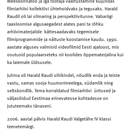
Meeskonnatöö ja iga töötaja väärtustamine kujundas
filmiarhiivi kollektiivi ühtehoidvaks ja tegusaks. Harald
Raudil oli lai silmaring ja perspektiivitunne. Vabariigi
taasloomise algusaegadest alates pani ta rõhku
arhiivimaterjalide kättesaadavaks tegemisele
filmiprogrammide ja näituste koostamise kaudu. 1990.
aastate alguses valmisid videofilmid Eesti ajaloost, mis
osutusid populaarseteks nii koolides õppematerjalina kui
ka laiemale üldsusele.
Juhina oli Harald Raudi sihikindel, nõudlik enda ja teiste
vastu, samas sooja huumorimeelega, südamlik ning
seltskondlik. Tema korraldatud filmiarhiivi üritused ja
väljasõidud Eestimaa erinevatesse kohtadesse on
jututeemaks tänaseni.
2006. aastal pälvis Harald Raudi Valgetähe IV klassi
teenetemärgi.