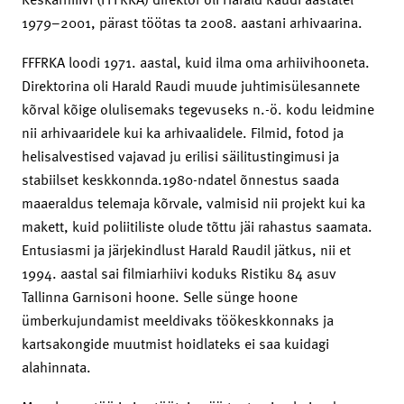
1979–2001, pärast töötas ta 2008. aastani arhivaarina.
FFFRKA loodi 1971. aastal, kuid ilma oma arhiivihooneta.
Direktorina oli Harald Raudi muude juhtimisülesannete
kõrval kõige olulisemaks tegevuseks n.-ö. kodu leidmine
nii arhivaaridele kui ka arhivaalidele. Filmid, fotod ja
helisalvestised vajavad ju erilisi säilitustingimusi ja
stabiilset keskkonnda.1980-ndatel õnnestus saada
maaeraldus telemaja kõrvale, valmisid nii projekt kui ka
makett, kuid poliitiliste olude tõttu jäi rahastus saamata.
Entusiasmi ja järjekindlust Harald Raudil jätkus, nii et
1994. aastal sai filmiarhiivi koduks Ristiku 84 asuv
Tallinna Garnisoni hoone. Selle sünge hoone
ümberkujundamist meeldivaks töökeskkonnaks ja
kartsakongide muutmist hoidlateks ei saa kuidagi
alahinnata.