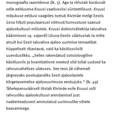
monograafia raamidesse (lk. 5). Aga ta rõhutab korduvalt
selle eeldusena Kruusi vaatlusviisi sünteetilisust. Kruusi
mõjukuse eeldusi vaagides toetub Kivimäe meilgi Eestis
üsna hiljuti populaarsust võitnud/tunnustuse saanud
ajalookultuuri mõistele. Kruusi doktoriväitekirja talurahva
käärimisest 19. sajandil Lõuna-Eestis väärtustab ta mitte
ainult kui Eesti talurahva ajaloo uurimise temaatikat
hüppeliselt rikastavat, vaid ka käsitlusviisilt
uuenduslikku. „Selles rakendatud sotsioloogiline
käsitlusviis ja kvantitatiivne meetod olid tollal uudsed ka
rahvusvahelises ulatuses. See teos jäi vähemalt
järgnevaks poolsajandiks Eesti ajaloolastele
kõrgetasemelise ajaloouurimuse eeskujuks.“ (lk. 49)
Tähelepanuväärselt tõstab Kivimäe esile Kruusi rolli
rahvusliku ajalookultuuri arendamisel just
naaberteadusest ammutatud uurimuslike võtete
kaasamisega.