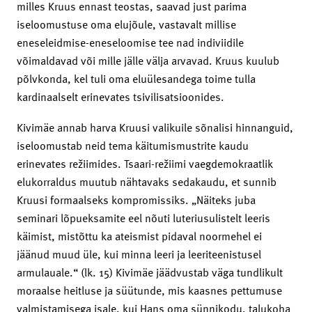
milles Kruus ennast teostas, saavad just parima
iseloomustuse oma elujõule, vastavalt millise
eneseleidmise-eneseloomise tee nad indiviidile
võimaldavad või mille jälle välja arvavad. Kruus kuulub
põlvkonda, kel tuli oma eluülesandega toime tulla
kardinaalselt erinevates tsivilisatsioonides.
Kivimäe annab harva Kruusi valikuile sõnalisi hinnanguid,
iseloomustab neid tema käitumismustrite kaudu
erinevates režiimides. Tsaari-režiimi vaegdemokraatlik
elukorraldus muutub nähtavaks sedakaudu, et sunnib
Kruusi formaalseks kompromissiks. „Näiteks juba
seminari lõpueksamite eel nõuti luteriusulistelt leeris
käimist, mistõttu ka ateismist pidaval noormehel ei
jäänud muud üle, kui minna leeri ja leeriteenistusel
armulauale.“ (lk. 15) Kivimäe jäädvustab väga tundlikult
moraalse heitluse ja süütunde, mis kaasnes pettumuse
valmistamisega isale, kui Hans oma sünnikodu, talukoha