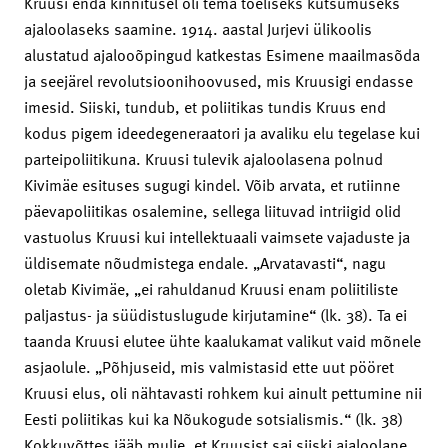
Kruusi enda kinnitusel oli tema tõeliseks kutsumuseks
ajaloolaseks saamine. 1914. aastal Jurjevi ülikoolis
alustatud ajalooõpingud katkestas Esimene maailmasõda
ja seejärel revolutsioonihoovused, mis Kruusigi endasse
imesid. Siiski, tundub, et poliitikas tundis Kruus end
kodus pigem ideedegeneraatori ja avaliku elu tegelase kui
parteipoliitikuna. Kruusi tulevik ajaloolasena polnud
Kivimäe esituses sugugi kindel. Võib arvata, et rutiinne
päevapoliitikas osalemine, sellega liituvad intriigid olid
vastuolus Kruusi kui intellektuaali vaimsete vajaduste ja
üldisemate nõudmistega endale. „Arvatavasti“, nagu
oletab Kivimäe, „ei rahuldanud Kruusi enam poliitiliste
paljastus- ja süüdistuslugude kirjutamine“ (lk. 38). Ta ei
taanda Kruusi elutee ühte kaalukamat valikut vaid mõnele
asjaolule. „Põhjuseid, mis valmistasid ette uut pööret
Kruusi elus, oli nähtavasti rohkem kui ainult pettumine nii
Eesti poliitikas kui ka Nõukogude sotsialismis.“ (lk. 38)
Kokkuvõttes jääb mulje, et Kruusist sai siiski ajaloolane