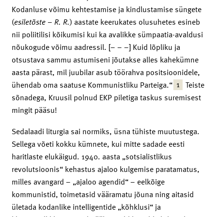
Kodanluse võimu kehtestamise ja kindlustamise süngete
(
esilet
õste – R. R.
) aastate keerukates olusuhetes esineb
nii poliitilisi kõikumisi kui ka avalikke sümpaatia-avaldusi
nõukogude võimu aadressil. [– – –] Kuid lõpliku ja
otsustava sammu astumiseni jõutakse alles kahekümne
aasta pärast, mil juubilar asub töörahva positsioonidele,
1
ühendab oma saatuse Kommunistliku Parteiga.“
Teiste
sõnadega, Kruusil polnud EKP piletiga taskus suremisest
mingit pääsu!
Sedalaadi liturgia sai normiks, üsna tühiste muutustega.
Sellega võeti kokku kümnete, kui mitte sadade eesti
haritlaste elukäigud. 1940. aasta „sotsialistlikus
revolutsioonis“ kehastus ajaloo kulgemise paratamatus,
milles avangard – „ajaloo agendid“ – eelkõige
kommunistid, toimetasid vääramatu jõuna ning aitasid
ületada kodanlike intelligentide „kõhklusi“ ja