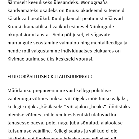
äärmiselt keeruliseks ülesandeks. Monograafia
kandvamateks osadeks on Kruusi akadeemilisi teeneid
käsitlevad peatükid. Kuid pikemalt peatumist väärivad
Kruusi dramaatilised valikud esimesel Nõukogude
okupatsiooni aastal. Seda põhjusel, et sügavate
murrangute seostamine vaimuloo ning mentaliteediga ja
nende rolli valgustamine individuaalses elukaares on
Kivimäe uurimuse üks keskseid voorusi.
ELULOOKÄSITLUSED KUI ALUSUURINGUD
Möödaniku prepareerimine vaid kellegi poliitilise
vaatenurga võtmes hukka- või õigeks mõistmise väljaks,
kellegi kurjaks „käsilaseks“ või ajaloo „heaks“ tööriistaks
olemise võtmes, mille reminestsentsid ulatuvad ka
tänasesse päeva, pole, nagu juba sõnatud, ajaloolase
kutsumuse vääriline. Kellegi saatus ja valikud ei ole
käsiteldavad tingimusteta lojaalsusena millelegi nii