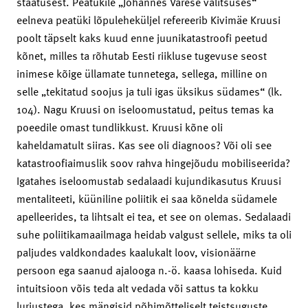
staatusest. Peatükile „Johannes Varese valitsuses“
eelneva peatüki lõpuleheküljel refereerib Kivimäe Kruusi
poolt täpselt kaks kuud enne juunikatastroofi peetud
kõnet, milles ta rõhutab Eesti riikluse tugevuse seost
inimese kõige üllamate tunnetega, sellega, milline on
selle „tekitatud soojus ja tuli igas üksikus südames“ (lk.
104). Nagu Kruusi on iseloomustatud, peitus temas ka
poeedile omast tundlikkust. Kruusi kõne oli
kaheldamatult siiras. Kas see oli diagnoos? Või oli see
katastroofiaimuslik soov rahva hingejõudu mobiliseerida?
Igatahes iseloomustab sedalaadi kujundikasutus Kruusi
mentaliteeti, küüniline poliitik ei saa kõnelda südamele
apelleerides, ta lihtsalt ei tea, et see on olemas. Sedalaadi
suhe poliitikamaailmaga heidab valgust sellele, miks ta oli
paljudes valdkondades kaalukalt loov, visionäärne
persoon ega saanud ajalooga n.-ö. kaasa lohiseda. Kuid
intuitsioon võis teda alt vedada või sattus ta kokku
lurjustega, kes mängisid põhimõtteliselt teistsuguste