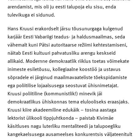
arendamist, mis oli ju eesti talupoja elu sisu, enda
tulevikuga ei sidunud.
Hans Kruusi erakordselt järsu tõusunurgaga kulgenud
karjäär Eesti Vabariigi teadus- ja haldusmaailmas, seda
vähemalt kuni Pätsi ­autoritaarse režiimi kehtestamiseni,
näitab Eesti kultuuri pahvatusliku arengu keskseid
allikaid. Modernne demokraatlik riiklus toetas võimekate
inimeste esiletõusu, kollegiaalne koostöö ja ustavus
sõpradele ei järginud maailmavaateliste tõekspidamiste
ega poliitilise lojaalsusega seostuvat ühisnimetajat.
Kruusi poliitiline (kommunistlik!) minevik jäi
demokraatlikus ühiskonnas tema elulooliseks eraasjaks.
Kruusi kiire akadeemiline edukäik – tosina aastaga
lektorist ülikooli tippjuhtkonda – paistab Kivimäe
käsitluses nagu luterliku mentaliteedi ja talupoegliku
kangekaelsusega ausameelses konkurentsis väljateenitult