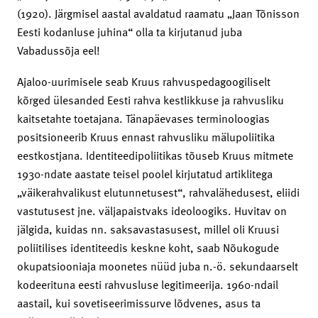
(1920). Järgmisel aastal avaldatud raamatu „Jaan Tõnisson
Eesti kodanluse juhina“ olla ta kirjutanud juba
Vabadussõja eel!
Ajaloo-uurimisele seab Kruus rahvuspedagoogiliselt
kõrged ülesanded Eesti rahva kestlikkuse ja rahvusliku
kaitsetahte toetajana. Tänapäevases terminoloogias
positsioneerib Kruus ennast rahvusliku mälupoliitika
eestkostjana. Identiteedipoliitikas tõuseb Kruus mitmete
1930-ndate aastate teisel poolel kirjutatud artiklitega
„väikerahvalikust elutunnetusest“, rahvalähedusest, eliidi
vastutusest jne. väljapaistvaks ideoloogiks. Huvitav on
jälgida, kuidas nn. saksavastasusest, millel oli Kruusi
poliitilises identiteedis keskne koht, saab Nõukogude
okupatsiooniaja moonetes nüüd juba n.-ö. sekundaarselt
kodeerituna eesti rahvusluse legitimeerija. 1960-ndail
aastail, kui sovetiseerimissurve lõdvenes, asus ta