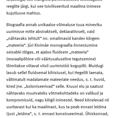
reeglite järgi, kui see tsiviliseeritud maailma inimese
kujutlusse mahtus.
Biograafia annab unikaalse võimaluse tuua mineviku
uurimisse mitte abstraktselt, deklaratiivselt, vaid
„nähtavaks tehtult“ nn. omailmasid kandev kõrgem
„mateeria“. Jüri Kivimäe monograafia õnnestumine
seisabki tõigas, et ajaloo fluidsem „mateeria“
(moraalipõhine või väärtusaluseline tegutsemine)
lõimitakse viitaval viisil uurimistöö kogupilti. Muidugi
lasub sellel fluidsemal kihistusel, kui Hegelilt laenata,
vältimatult madalamate mateeriate needus, s. t. huvid,
kired jne. „koloniseerivad“ selle. Kruusi elu ja saatust
nähtavaks muutvateks võtmekohtadeks on valikud ja
kompromissid, nagu kõigil inimestel. Need kõnelevad nii
uuritavast kui ka maailmast, kus ta peab ennast leidma
(just „leidma“, s. t. ennast konstrueerima). Ühiskonnad,