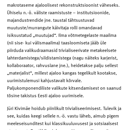
makrotaseme ajaloolisest rekonstruktsioonist väheseks.
Ühiselu n.-ö. väliste raamistuste – institutsioonide,
majandustrendide jne. taustal tähtsustuvad
muutuste/murrangute käivitaja rolli omandavad
isiksustatud „muutujad“. Ilma võtmetegelaste maailma
(nii sise- kui välismaailma) taasloomiseta jääb üle
piirduda valikudraamasid trivialiseerivate metakeelsete
lahterdamistega/sildistamistega (nagu näiteks karjerist,
kollaboraator, rahvuslane jne.), heidetakse palju sellest
„materjalist“, millest ajaloo kangas tegelikult kootakse,
uurimistulemusi kahjustavalt kõrvale.
Paljukomponendiliste valikute kitsendamisest on saanud
tõsine takistus Eesti ajaloo uurimisele.
Jüri Kivimäe hoidub piinlikult trivialiseerimisest. Tulevik ja
see, kuidas keegi sellele n.-ö. vastu läheb, aimub pigem
meeleseisunditest kui klassikuuluvusest ja sotsiaalsest