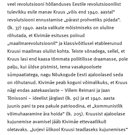
veel revolutsiooni hõllanduses Eestile revolutsioonilist
tulevikku esile manav Kruus „võis end 1940. aastal“
revolutsiooni ennustamise „pärast prohvetiks pidada“.
(lk. 37) 1940. aasta valikute mõistmiseks on oluline
rõhutada, et Kivimäe esituses polnud
„maailmarevolutsioonil“ ja klassivõitlusel etableerunud
Kruusi maailmas olulist kohta. Teiste sõnadega, sellel, et
Kruus lasi end kaasa tõmmata poliitilisse draamasse, pole
palju, kui üldse pistmist, tema vasakpoolsete
sümpaatiatega, nagu Nõukogude Eesti ajaloolased seda
on rõhutanud. Kivimäe peab koguni võimalikuks, et Kruus
nägi endas aatekaaslaste – Villem Reimani ja Jaan
Tõnissoni – ideelist järglast (lk. 91) ja et 1940. aasta
juunis pani ta pea pakule patrioodina, et „kommunistlik
võimuhaaramine ära hoida“ (lk. 205). Kruusist ajaloolase
kujunemise avamisel jääb Kivimäe ettevaatlikult
oletavaks. „Jurjevi ülikool Kruusi teadlaseks kujunemises“