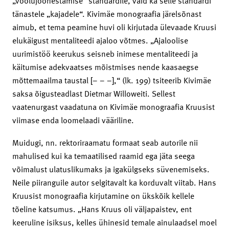
„voolujoonestamise“ standardile, vaid ka selle standardi
tänastele „kajadele“. Kivimäe monograafia järelsõnast
aimub, et tema peamine huvi oli kirjutada ülevaade Kruusi
elukäigust mentaliteedi ajaloo võtmes. „Ajaloolise
uurimistöö keerukus seisneb inimese mentaliteedi ja
käitumise adekvaatses mõistmises nende kaasaegse
mõttemaailma taustal [– – –],“ (lk. 199) tsiteerib Kivimäe
saksa õigusteadlast Dietmar Willoweiti. Sellest
vaatenurgast vaadatuna on Kivimäe monograafia Kruusist
viimase enda loomelaadi vääriline.
Muidugi, nn. rektoriraamatu formaat seab autorile nii
mahulised kui ka temaatilised raamid ega jäta seega
võimalust ulatuslikumaks ja igakülgseks süvenemiseks.
Neile piiranguile autor selgitavalt ka korduvalt viitab. Hans
Kruusist monograafia kirjutamine on ükskõik kellele
tõeline katsumus. „Hans Kruus oli väljapaistev, ent
keeruline isiksus, kelles ühinesid temale ainulaadsel moel