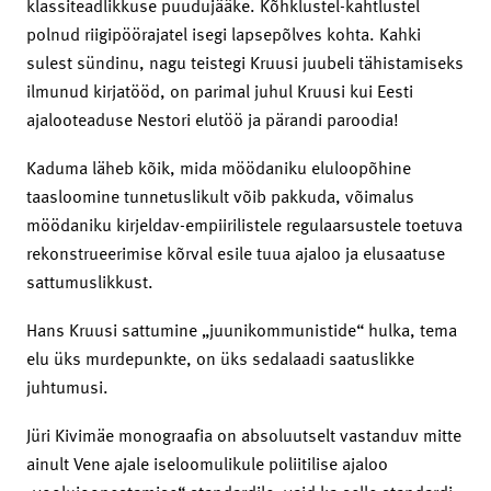
klassiteadlikkuse puudujääke. Kõhklustel-kahtlustel
polnud riigipöörajatel isegi lapsepõlves kohta. Kahki
sulest sündinu, nagu teistegi Kruusi juubeli tähistamiseks
ilmunud kirjatööd, on parimal juhul Kruusi kui Eesti
ajalooteaduse Nestori elutöö ja pärandi paroodia!
Kaduma läheb kõik, mida möödaniku eluloopõhine
taasloomine tunnetuslikult võib pakkuda, võimalus
möödaniku kirjeldav-empiirilistele regulaarsustele toetuva
rekonstrueerimise kõrval esile tuua ajaloo ja elusaatuse
sattumuslikkust.
Hans Kruusi sattumine „juunikommunistide“ hulka, tema
elu üks murdepunkte, on üks sedalaadi saatuslikke
juhtumusi.
Jüri Kivimäe monograafia on absoluutselt vastanduv mitte
ainult Vene ajale iseloomulikule poliitilise ajaloo