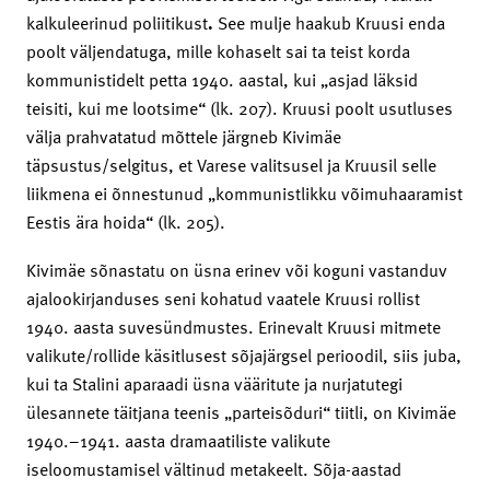
kalkuleerinud poliitikust
.
See mulje haakub Kruusi enda
poolt väljendatuga, mille kohaselt sai ta teist korda
kommunistidelt petta 1940. aastal, kui „asjad läksid
teisiti, kui me lootsime“ (lk. 207). Kruusi poolt usutluses
välja prahvatatud mõttele järgneb Kivimäe
täpsustus/selgitus, et Varese valitsusel ja Kruusil selle
liikmena ei õnnestunud „kommunistlikku võimuhaaramist
Eestis ära hoida“ (lk. 205).
Kivimäe sõnastatu on üsna erinev või koguni vastanduv
ajalookirjanduses seni kohatud vaatele Kruusi rollist
1940. aasta suvesündmustes. Erinevalt Kruusi mitmete
valikute/rollide käsitlusest sõjajärgsel perioodil, siis juba,
kui ta Stalini aparaadi üsna vääritute ja nurjatutegi
ülesannete täitjana teenis „parteisõduri“ tiitli, on Kivimäe
1940.–1941. aasta dramaatiliste valikute
iseloomustamisel vältinud metakeelt. Sõja-aastad