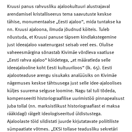
Kruusi panus rahvusliku ajalookultuuri alustrajaval
arendamisel kristalliseerus tema saavutuste keskse
tähise, monumentaalse „Eesti ajaloo“, mida tuntakse ka
nn. Kruusi ajaloona, ilmuda jõudnud köiteis. Tuleb
nõustuda, et Kruusi panuse täpsem kindlakstegemine
just ideeajaloo vaatenurgast seisab veel ees. Olulise
vaheeesmärgina sõnastab Kivimäe võrdleva vaatluse
„Eesti rahva ajaloo“ köidetega, „et määratleda selle
ideeajalooline koht Eesti kultuuriloos“ (lk. 65). Eesti
ajalooteaduse arengu sisukaks analüüsiks on Kivimäe
nägemuses keskse tähtsusega just selle idee-ajaloolises
küljes suurema selguse loomine. Nagu tal tuli tõdeda,
kompenseeriti historiograafilise ­uurimistöö pinnapealsust
juba tollal (nn. marksistlikust historiograafiast ei maksa
rääkidagi) räigelt ideologiseeritud üldistustega.
Ajaloolaste töid sildistati juurde kirjutatavate poliitiliste
sümpaatiate võtmes. „EKSi tollase teadusliku sekretäri