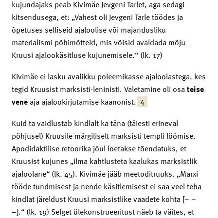
kujundajaks peab Kivimäe Jevgeni Tarlet, aga sedagi
kitsendusega, et: „Vahest oli Jevgeni Tarle töödes ja
õpetuses selliseid ajaloolise või majandusliku
materialismi põhimõtteid, mis võisid avaldada mõju
Kruusi ajalookäsitluse kujunemisele.“ (lk. 17)
Kivimäe ei lasku avalikku poleemikasse ajaloolastega, kes
tegid Kruusist marksisti-leninisti. Valetamine oli osa
teise
4
vene
aja ajalookirjutamise kaanonist.
Kuid ta vaidlustab kindlalt ka täna (täiesti erineval
põhjusel) Kruusile märgiliselt marksisti templi löömise.
Apodidaktilise retoorika jõul loetakse tõendatuks, et
Kruusist kujunes „ilma kahtlusteta kaalukas marksistlik
ajaloolane“ (lk. 45). Kivimäe jääb meetoditruuks. „Marxi
tööde tundmisest ja nende käsitlemisest ei saa veel teha
kindlat järeldust Kruusi marksistlike vaadete kohta [– –
–].“ (lk. 19) Selget ülekonstrueeritust näeb ta väites, et