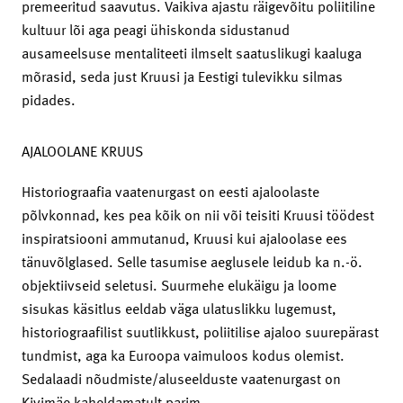
premeeritud saavutus. Vaikiva ajastu räigevõitu poliitiline
kultuur lõi aga peagi ühiskonda sidustanud
ausameelsuse mentaliteeti ilmselt saatuslikugi kaaluga
mõrasid, seda just Kruusi ja Eestigi tulevikku silmas
pidades.
AJALOOLANE KRUUS
Historiograafia vaatenurgast on eesti ajaloolaste
põlvkonnad, kes pea kõik on nii või teisiti Kruusi töödest
inspiratsiooni ammutanud, Kruusi kui ajaloolase ees
tänuvõlglased. Selle tasumise aeglusele leidub ka n.-ö.
objektiivseid seletusi. Suurmehe elukäigu ja loome
sisukas käsitlus eeldab väga ulatuslikku lugemust,
historiograafilist suutlikkust, poliitilise ajaloo suurepärast
tundmist, aga ka Euroopa vaimuloos kodus olemist.
Sedalaadi nõudmiste/aluseelduste vaatenurgast on
Kivimäe kaheldamatult parim.