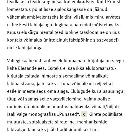
teadlase ja teadusorganisaatori erakordsus. Kuid Kruusi
lõimestatus poliitilisse ajalookangasse on jäänud
vähemalt ambivalentseks ja tihti viisil, mis minu arvates
ei tee Eesti lähiajalugu tingimata paremini mõistetavaks.
Kruusi elukäigu mentaliteedilooline taasloomine on uus
kontaktivõimalus (mitte ainult faktipõhine sissevaade!)
meie lähiajalooga.
Vähegi kaalukust taotlev elulooraamatu-kirjutaja on seega
kahe ülesande ees. Esiteks ei saa ikka elulooraamatu-
kirjutaja esitada inimeste sisemaailma võimalikult
läbipaistvana, ja teiseks – tuua võimalikult reljeefselt
esile inimeste seos oma ajaga. Elulugude kui alusuuringu
tüüp või samas selle vaegviljelemine, vaimuloolise ­
uurimistöö pinnalisus muutus nähtavaks viimati/hiljuti
3
Jaak Valge monograafias „Punased“.
Kiirete poliitiliste
muutuste, sotsiaalsete siirete jne. mehhanismide
läbivalgustamiseks jääb traditsioonilisest nn.