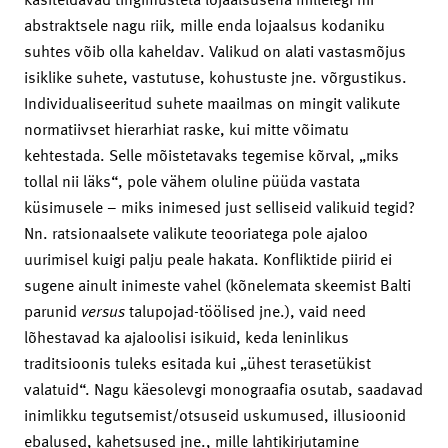
abstraktsele nagu riik
,
mille enda lojaalsus kodaniku
suhtes võib olla kaheldav. Valikud on alati vastasmõjus
isiklike suhete, vastutuse, kohustuste jne. võrgustikus.
Individualiseeritud suhete maailmas on mingit valikute
normatiivset hierarhiat raske, kui mitte võimatu
kehtestada. Selle mõistetavaks tegemise kõrval, „miks
tollal nii läks“, pole vähem oluline püüda vastata
küsimusele – miks inimesed just selliseid valikuid tegid?
Nn. ratsionaalsete valikute teooriatega pole ajaloo
uurimisel kuigi palju peale hakata. Konfliktide piirid ei
sugene ainult inimeste vahel (kõnelemata skeemist Balti
parunid
versus
talupojad-töölised jne.), vaid need
lõhestavad ka ajaloolisi isikuid, keda leninlikus
traditsioonis tuleks esitada kui „ühest terasetükist
valatuid“. Nagu käesolevgi monograafia osutab, saadavad
inimlikku tegutsemist/otsuseid uskumused, illusioonid
ebalused, kahetsused jne., mille lahtikirjutamine