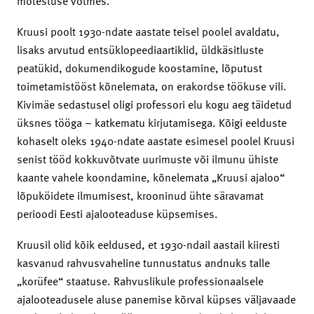
mõtestuse võtmes.
Kruusi poolt 1930-ndate aastate teisel poolel avaldatu,
lisaks arvutud entsüklopeediaartiklid, üldkäsitluste
peatükid, dokumendikogude koostamine, lõputust
toimetamistööst kõnelemata, on erakordse töökuse vili.
Kivimäe sedastusel oligi professori elu kogu aeg täidetud
üksnes tööga – katkematu kirjutamisega. Kõigi eelduste
kohaselt oleks 1940-ndate aastate esimesel poolel Kruusi
senist tööd kokkuvõtvate uurimuste või ilmunu ühiste
kaante vahele koondamine, kõnelemata „Kruusi ajaloo“
lõpuköidete ilmumisest, krooninud ühte säravamat
perioodi Eesti ajalooteaduse küpsemises.
Kruusil olid kõik eeldused, et 1930-ndail aastail kiiresti
kasvanud rahvusvaheline tunnustatus andnuks talle
„korüfee“ staatuse. Rahvuslikule professionaalsele
ajalooteadusele aluse panemise kõrval küpses väljavaade