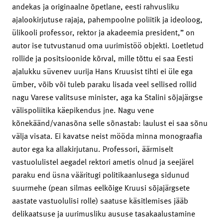
andekas ja originaalne õpetlane, eesti rahvusliku
ajalookirjutuse rajaja, pahempoolne poliitik ja ideoloog,
ülikooli professor, rektor ja akadeemia president,” on
autor ise tutvustanud oma uurimistöö objekti. Loetletud
rollide ja positsioonide kõrval, mille tõttu ei saa Eesti
ajalukku süvenev uurija Hans Kruusist tihti ei üle ega
ümber, võib või tuleb paraku lisada veel sellised rollid
nagu Varese valitsuse minister, aga ka Stalini sõjajärgse
välispoliitika käepikendus jne. Nagu vene
kõnekäänd/vanasõna selle sõnastab: laulust ei saa sõnu
välja visata. Ei kavatse neist mööda minna monograafia
autor ega ka allakirjutanu. Professori, äärmiselt
vastuolulistel aegadel rektori ametis olnud ja seejärel
paraku end üsna vääritugi politikaanlusega sidunud
suurmehe (pean silmas eelkõige Kruusi sõjajärgsete
aastate vastuolulisi rolle) saatuse käsitlemises jääb
delikaatsuse ja uurimusliku aususe tasakaalustamine