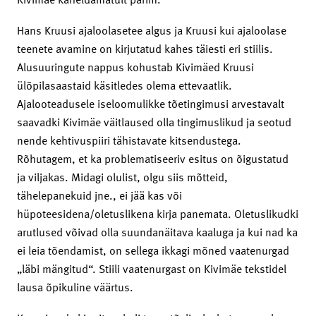
Hans Kruusi ajaloolasetee algus ja Kruusi kui ajaloolase
teenete avamine on kirjutatud kahes täiesti eri stiilis.
Alusuuringute nappus kohustab Kivimäed Kruusi
ülõpilasaastaid käsitledes olema ettevaatlik.
Ajalooteadusele iseloomulikke tõetingimusi arvestavalt
saavadki Kivimäe väitlaused olla tingimuslikud ja seotud
nende kehtivuspiiri tähistavate kitsendustega.
Rõhutagem, et ka problematiseeriv esitus on õigustatud
ja viljakas. Midagi olulist, olgu siis mõtteid,
tähelepanekuid jne., ei jää kas või
hüpoteesidena/oletuslikena kirja panemata. Oletuslikudki
arutlused võivad olla suundanäitava kaaluga ja kui nad ka
ei leia tõendamist, on sellega ikkagi mõned vaatenurgad
„läbi mängitud“. Stiili vaatenurgast on Kivimäe tekstidel
lausa õpikuline väärtus.