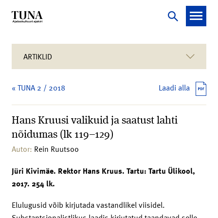
ARTIKLID
« TUNA 2 / 2018
Laadi alla
Hans Kruusi valikuid ja saatust lahti
nõidumas (lk 119–129)
Autor:
Rein Ruutsoo
Jüri Kivimäe. Rektor Hans Kruus. Tartu: Tartu Ülikool,
2017. 254 lk.
Elulugusid võib kirjutada vastandlikel viisidel.
Substantsionalistlikus laadis kirjutatud taandavad selle