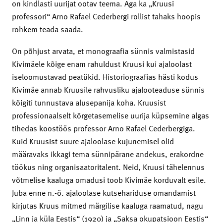
on kindlasti uurijat ootav teema. Aga ka „Kruusi
professori“ Arno Rafael Cederbergi rollist tahaks hoopis
rohkem teada saada.
On põhjust arvata, et monograafia sünnis valmistasid
Kivimäele kõige enam rahuldust Kruusi kui ajaloolast
iseloomustavad peatükid. Historiograafias hästi kodus
Kivimäe annab Kruusile rahvusliku ajalooteaduse sünnis
kõigiti tunnustava alusepanija koha. Kruusist
professionaalselt kõrgetasemelise uurija küpsemine algas
tihedas koostöös professor Arno Rafael Cederbergiga.
Kuid Kruusist suure ajaloolase kujunemisel olid
määravaks ikkagi tema sünnipärane andekus, erakordne
töökus ning organisaatoritalent. Neid, Kruusi tähelennus
võtmelise kaaluga omadusi toob Kivimäe korduvalt esile.
Juba enne n.-ö. ajaloolase kutsehariduse omandamist
kirjutas Kruus mitmed märgilise kaaluga raamatud, nagu
„Linn ja küla Eestis“ (1920) ja „Saksa okupatsioon Eestis“