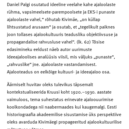
Daniel Palgi osutatud ideeline veelahe kahe ajaloolaste
rühma, vapsimeelsete-parempoolsete ja EKS-i punaste
ajaloolaste vahel,“ rõhutab Kivimäe, „on küllap
lihtsustatud arusaam“ ja osutab, et „tegelikult paiknes
joon tollases ajalookultuuris teadusliku objektiivsuse ja
propagandalise rahvusluse vahel“. (lk. 62) Tõsise
edasimineku eeldust näeb autor uurimuste
ideeajaloolises analüüsis viisil, mis väljuks „punaste“,
„rahvuslike“ jne. ajaloolaste vastandamisest.
Ajalooteadus on eelkõige kultuuri- ja ideeajaloo osa.
Äärmiselt huvitav oleks tulevikus täpsemalt
kontekstualiseerida Kruusi koht 1920.–1930. aastate
vaimuloos, tema suhestatus erinevate ajaloouurimise
koolkondadega nii naabermaades kui kaugemalgi. Eesti
historiograafia akadeemilise sisustamise üks perspektiive
oleks avarduda Kivimäegi propageeritud ajalookultuurilise