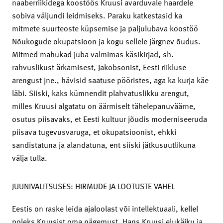
naaberriikidega koostöös Kruusi avarduvale haardele
sobiva väljundi leidmiseks. Paraku katkestasid ka
mitmete suurteoste küpsemise ja paljulubava koostöö
Nõukogude okupatsioon ja kogu sellele järgnev õudus.
Mitmed mahukad juba valmimas käsikirjad, sh.
rahvuslikust ärkamisest, Jakobsonist, Eesti riikluse
arengust jne., hävisid saatuse pööristes, aga ka kurja käe
läbi. Siiski, kaks kümnendit plahvatuslikku arengut,
milles Kruusi algatatu on äärmiselt tähelepanuväärne,
osutus piisavaks, et Eesti kultuur jõudis moderniseeruda
piisava tugevusvaruga, et okupatsioonist, ehkki
sandistatuna ja alandatuna, ent siiski jätkusuutlikuna
välja tulla.
JUUNIVALITSUSES: HIRMUDE JA LOOTUSTE VAHEL
Eestis on raske leida ajaloolast või intellektuaali, kellel
poleks Kruusist oma nägemust. Hans Kruusi elukäiku ja