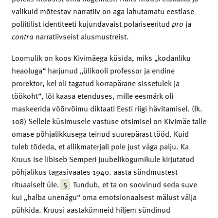
valikuid mõtestav narratiiv on aga lahutamatu eestlase
poliitilist identiteeti kujundavaist polariseeritud
pro
ja
contra
narratiivseist alusmustreist.
Loomulik on koos Kivimäega küsida, miks „kodanliku
heaoluga“ harjunud „ülikooli professor ja endine
prorektor, kel oli tagatud korrapärane sissetulek ja
töökoht“, lõi kaasa etenduses, mille eesmärk oli
maskeerida võõrvõimu diktaati Eesti riigi hävitamisel. (lk.
108) Sellele küsimusele vastuse otsimisel on Kivimäe talle
omase põhjalikkusega teinud suurepärast tööd. Kuid
tuleb tõdeda, et allikmaterjali pole just väga palju. Ka
Kruus ise libiseb Semperi juubelikogumikule kirjutatud
põhjalikus tagasivaates 1940. aasta sündmustest
5
rituaalselt üle.
Tundub, et ta on soovinud seda suve
kui „halba unenägu“ oma emotsionaalsest mälust välja
pühkida. Kruusi aastakümneid hiljem sündinud