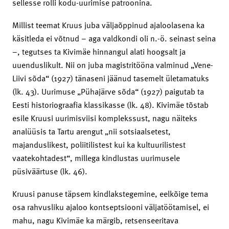
sellesse rolli kodu-uurimise patroonina.
Millist teemat Kruus juba väljaõppinud ajaloolasena ka
käsitleda ei võtnud – aga valdkondi oli n.-ö. seinast seina
–, tegutses ta Kivimäe hinnangul alati hoogsalt ja
uuenduslikult. Nii on juba magistritööna valminud „Vene-
Liivi sõda“ (1927) tänaseni jäänud tasemelt ületamatuks
(lk. 43). Uurimuse „Pühajärve sõda“ (1927) paigutab ta
Eesti historiograafia klassikasse (lk. 48). Kivimäe tõstab
esile Kruusi uurimisviisi komplekssust, nagu näiteks
analüüsis ta Tartu arengut „nii sotsiaalsetest,
majanduslikest, poliitilistest kui ka kultuurilistest
vaatekohtadest“, millega kindlustas uurimusele
püsiväärtuse (lk. 46).
Kruusi panuse täpsem kindlakstegemine, eelkõige tema
osa rahvusliku ajaloo kontseptsiooni väljatöötamisel, ei
mahu, nagu Kivimäe ka märgib, retsenseeritava