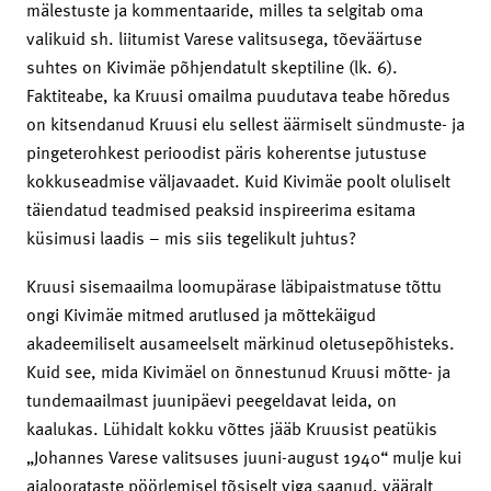
mälestuste ja kommentaaride, milles ta selgitab oma
valikuid sh. liitumist Varese valitsusega, tõeväärtuse
suhtes on Kivimäe põhjendatult skeptiline (lk. 6).
Faktiteabe, ka Kruusi omailma puudutava teabe hõredus
on kitsendanud Kruusi elu sellest äärmiselt sündmuste- ja
pingeterohkest perioodist päris koherentse jutustuse
kokkuseadmise väljavaadet. Kuid Kivimäe poolt oluliselt
täiendatud teadmised peaksid inspireerima esitama
küsimusi laadis – mis siis tegelikult juhtus?
Kruusi sisemaailma loomupärase läbipaistmatuse tõttu
ongi Kivimäe mitmed arutlused ja mõttekäigud
akadeemiliselt ausameelselt märkinud oletusepõhisteks.
Kuid see, mida Kivimäel on õnnestunud Kruusi mõtte- ja
tundemaailmast juunipäevi peegeldavat leida, on
kaalukas. Lühidalt kokku võttes jääb Kruusist peatükis
„Johannes Varese valitsuses juuni-august 1940“ mulje kui
ajaloorataste pöörlemisel tõsiselt viga saanud, vääralt