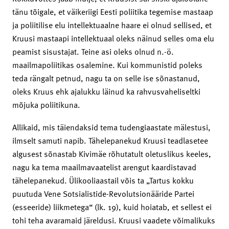
tänu tõigale, et väikeriigi Eesti poliitika tegemise mastaap
ja poliitilise elu intellektuaalne haare ei olnud sellised, et
Kruusi mastaapi intellektuaal oleks näinud selles oma elu
peamist sisustajat. Teine asi oleks olnud n.-ö.
maailmapoliitikas osalemine. Kui kommunistid poleks
teda rängalt petnud, nagu ta on selle ise sõnastanud,
oleks Kruus ehk ajalukku läinud ka rahvusvaheliseltki
mõjuka poliitikuna.
Allikaid, mis täiendaksid tema tudengiaastate mälestusi,
ilmselt samuti napib. Tähelepanekud Kruusi teadlasetee
algusest sõnastab Kivimäe rõhutatult oletuslikus keeles,
nagu ka tema maailmavaatelist arengut kaardistavad
tähelepanekud. Ülikooliaastail võis ta „Tartus kokku
puutuda Vene Sotsialistide-Revolutsionääride Partei
(esseeride) liikmetega“ (lk. 19), kuid hoiatab, et sellest ei
tohi teha avaramaid järeldusi. Kruusi vaadete võimalikuks