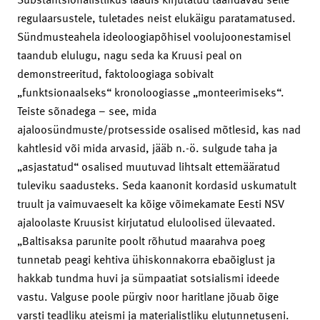
regulaarsustele, tuletades neist elukäigu paratamatused.
Sündmusteahela ideoloogiapõhisel voolujoonestamisel
taandub elulugu, nagu seda ka Kruusi peal on
demonstreeritud, faktoloogiaga sobivalt
„funktsionaalseks“ kronoloogiasse „monteerimiseks“.
Teiste sõnadega – see, mida
ajaloosündmuste/protsesside osalised mõtlesid, kas nad
kahtlesid või mida arvasid, jääb n.-ö. sulgude taha ja
„asjastatud“ osalised muutuvad lihtsalt ettemääratud
tuleviku saadusteks. Seda kaanonit kordasid uskumatult
truult ja vaimuvaeselt ka kõige võimekamate Eesti NSV
ajaloolaste Kruusist kirjutatud eluloolised ülevaated.
„Baltisaksa parunite poolt rõhutud maarahva poeg
tunnetab peagi kehtiva ühiskonnakorra ebaõiglust ja
hakkab tundma huvi ja sümpaatiat sotsialismi ideede
vastu. Valguse poole pürgiv noor haritlane jõuab õige
varsti teadliku ateismi ja materialistliku elutunnetuseni.