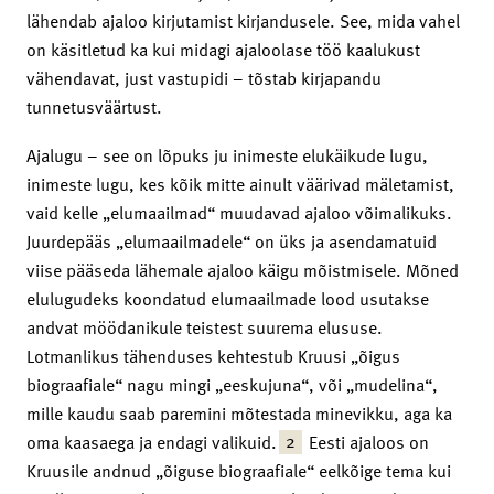
lähendab ajaloo kirjutamist kirjandusele. See, mida vahel
on käsitletud ka kui midagi ajaloolase töö kaalukust
vähendavat, just vastupidi – tõstab kirjapandu
tunnetusväärtust.
Ajalugu – see on lõpuks ju inimeste elukäikude lugu,
inimeste lugu, kes kõik mitte ainult väärivad mäletamist,
vaid kelle „elumaailmad“ muudavad ajaloo võimalikuks.
Juurdepääs „elumaailmadele“ on üks ja asendamatuid
viise pääseda lähemale ajaloo käigu mõistmisele. Mõned
elulugudeks koondatud elumaailmade lood usutakse
andvat möödanikule teistest suurema elususe.
Lotmanlikus tähenduses kehtestub Kruusi „õigus
biograafiale“ nagu mingi „eeskujuna“, või „mudelina“,
mille kaudu saab paremini mõtestada minevikku, aga ka
2
oma kaasaega ja endagi valikuid.
Eesti ajaloos on
Kruusile andnud „õiguse biograafiale“ eelkõige tema kui