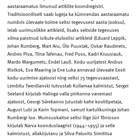
aastaraamatus ilmunud artiklite koondregistri.
Traditsiooniliselt saab lugeja ka kümnendas aastaraamatu
numbris ülevaate kolme seltsi tegevusest aasta jooksul,
leiab uurimuslikke artikleid, lisaks seltside tegevuses
silma paistnud isikute eluloolisi artikleid (Eduard Leppik,
Johan Rumberg, Mart Aru, Ülo Puustak, Oskar Raudmets,
Andres Pisa, Tiina Tafenau, Fred Puss, Kadri Kruusiauk,
Mardo Margumets, Endel Laul). Kodu-uurijatest Andrus
Ristkok, Eva Maaring ja Ene Luka annavad ülevaate Eesti
kodu-uurimise ajaloost ning seltsi 75 tegevusaastast,
Lembitu Twerdianski tutvustab Kullamaa kalmistut, Sergei
Seeland kirjutab Halinga valla piirkonna vanemast
ajaloost, Georgi Särekanno jutustab kahe kooliõpetaja,
August Lubi ja Karin Topmani, samuti kartulikuninga Johan
Rumbergi loo. Muinsuskaitse seltsi liige Jüri Tõnisson
kirjutab Narva koonduslaagrist (1944–1955) ja selle
kalmistust, allakirjutanu ja Silva Paluvits Simititsa