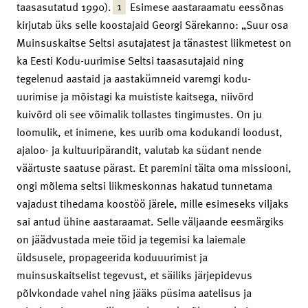
1
taasasutatud 1990).
Esimese aastaraamatu eessõnas
kirjutab üks selle koostajaid Georgi Särekanno: „Suur osa
Muinsuskaitse Seltsi asutajatest ja tänastest liikmetest on
ka Eesti Kodu-uurimise Seltsi taasasutajaid ning
tegelenud aastaid ja aastakümneid varemgi kodu-
uurimise ja mõistagi ka muististe kaitsega, niivõrd
kuivõrd oli see võimalik tollastes tingimustes. On ju
loomulik, et inimene, kes uurib oma kodukandi loodust,
ajaloo- ja kultuuripärandit, valutab ka südant nende
väärtuste saatuse pärast. Et paremini täita oma missiooni,
ongi mõlema seltsi liikmeskonnas hakatud tunnetama
vajadust tihedama koostöö järele, mille esimeseks viljaks
sai antud ühine aastaraamat. Selle väljaande eesmärgiks
on jäädvustada meie töid ja tegemisi ka laiemale
üldsusele, propageerida koduuurimist ja
muinsuskaitselist tegevust, et säiliks järjepidevus
põlvkondade vahel ning jääks püsima aatelisus ja