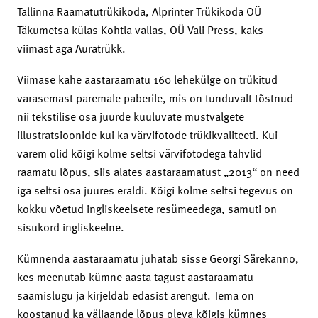
Tallinna Raamatutrükikoda, Alprinter Trükikoda OÜ
Täkumetsa külas Kohtla vallas, OÜ Vali Press, kaks
viimast aga Auratrükk.
Viimase kahe aastaraamatu 160 lehekülge on trükitud
varasemast paremale paberile, mis on tunduvalt tõstnud
nii tekstilise osa juurde kuuluvate mustvalgete
illustratsioonide kui ka värvifotode trükikvaliteeti. Kui
varem olid kõigi kolme seltsi värvifotodega tahvlid
raamatu lõpus, siis alates aastaraamatust „2013“ on need
iga seltsi osa juures eraldi. Kõigi kolme seltsi tegevus on
kokku võetud ingliskeelsete resümeedega, samuti on
sisukord ingliskeelne.
Kümnenda aastaraamatu juhatab sisse Georgi Särekanno,
kes meenutab kümne aasta tagust aastaraamatu
saamislugu ja kirjeldab edasist arengut. Tema on
koostanud ka väljaande lõpus oleva kõigis kümnes