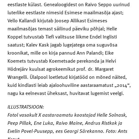
eestlaste külast. Genealoogidest on Raivo Seppo uurinud
luterlike eestlaste nimesid Esimese maailmasõja ajast;
Vello Kallandi kirjutab Joosep Allikast Esimeses
maailmasõjas temast säilinud päeviku põhjal; Helle
Koppel tutvustab Tiefi valitsuse liikme Endel Inglisti
saatust; Kalev Kask jagab lugejatega oma suguvõsa
kroonikat, mille on kirja pannud Ann Palandi; Eike
Koemets tutvustab Koemetsade perekonda ja Helvi
Hödrejärv kuulsat agrokeemikut prof. dr. Margaret
Wrangelli. Ülalpool loetletud kirjatööd on mõned näited,
kuid kindlasti leiab ajaloohuviline aastaraamatust „2014“,
nagu ka eelnevast üheksast, huvitavat lugemist veelgi.
ILLUSTRATSIOON:
Fotol vasakult X aastaraamatu koostajad Helle Solnask,
Peep Pillak, Ene Luka, Raivo Maine, Andrus Ristkok ja
Evelin Povel-Puusepp, ees Georgi Särekanno. Foto: Ants
Kraut