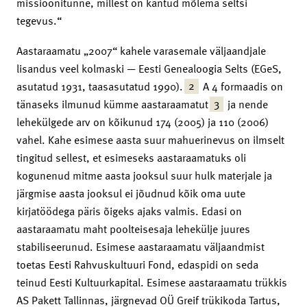
missioonitunne, millest on kantud mõlema seltsi
tegevus.“
Aastaraamatu „2007“ kahele varasemale väljaandjale
lisandus veel kolmaski — Eesti Genealoogia Selts (EGeS,
2
asutatud 1931, taasasutatud 1990).
A 4 formaadis on
3
tänaseks ilmunud kümme aastaraamatut
ja nende
lehekülgede arv on kõikunud 174 (2005) ja 110 (2006)
vahel. Kahe esimese aasta suur mahuerinevus on ilmselt
tingitud sellest, et esimeseks aastaraamatuks oli
kogunenud mitme aasta jooksul suur hulk materjale ja
järgmise aasta jooksul ei jõudnud kõik oma uute
kirjatöödega päris õigeks ajaks valmis. Edasi on
aastaraamatu maht poolteisesaja lehekülje juures
stabiliseerunud. Esimese aastaraamatu väljaandmist
toetas Eesti Rahvuskultuuri Fond, edaspidi on seda
teinud Eesti Kultuurkapital. Esimese aastaraamatu trükkis
AS Pakett Tallinnas, järgnevad OÜ Greif trükikoda Tartus,