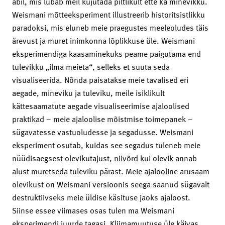
abil, mis lubab meil kujutada piltlikult ette ka minevikku.
Weismani mõtteeksperiment illustreerib historitsistlikku
paradoksi, mis eluneb meie praegustes meeleoludes täis
ärevust ja muret inimkonna lõplikkuse üle. Weismani
eksperimendiga kaasaminekuks peame paigutama end
tulevikku „ilma meieta“, selleks et suuta seda
visualiseerida. Nõnda paisatakse meie tavalised eri
aegade, mineviku ja tuleviku, meile isiklikult
kättesaamatute aegade visualiseerimise ajaloolised
praktikad – meie ajaloolise mõistmise toimepanek –
sügavatesse vastuoludesse ja segadusse. Weismani
eksperiment osutab, kuidas see segadus tuleneb meie
nüüdisaegsest olevikutajust, niivõrd kui olevik annab
alust muretseda tuleviku pärast. Meie ajalooline arusaam
olevikust on Weismani versioonis seega saanud sügavalt
destruktiivseks meie üldise käsituse jaoks ajaloost.
Siinse essee viimases osas tulen ma Weismani
eksperimendi juurde tagasi. Kliimamuutuse üle käivas