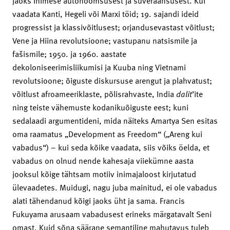
jaoks inimese autonoomsusest ja suveräänsusest. Kui
vaadata Kanti, Hegeli või Marxi töid; 19. sajandi ideid
progressist ja klassivõitlusest; orjandusevastast võitlust;
Vene ja Hiina revolutsioone; vastupanu natsismile ja
fašismile; 1950. ja 1960. aastate
dekoloniseerimisliikumisi ja Kuuba ning Vietnami
revolutsioone; õiguste diskursuse arengut ja plahvatust;
võitlust afroameeriklaste, põlisrahvaste, India
dalit
’ite
ning teiste vähemuste kodanikuõiguste eest; kuni
sedalaadi argumentideni, mida näiteks Amartya Sen esitas
oma raamatus „Development as Freedom“ („Areng kui
vabadus“) – kui seda kõike vaadata, siis võiks öelda, et
vabadus on olnud nende kahesaja viiekümne aasta
jooksul kõige tähtsam motiiv inimajaloost kirjutatud
ülevaadetes. Muidugi, nagu juba mainitud, ei ole vabadus
alati tähendanud kõigi jaoks üht ja sama. Francis
Fukuyama arusaam vabadusest erineks märgatavalt Seni
omast. Kuid sõna säärane semantiline mahutavus tuleb