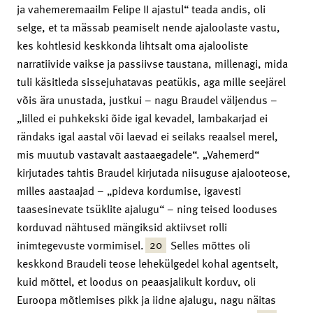
ja vahemeremaailm Felipe II ajastul“ teada andis, oli
selge, et ta mässab peamiselt nende ajaloolaste vastu,
kes kohtlesid keskkonda lihtsalt oma ajalooliste
narratiivide vaikse ja passiivse taustana, millenagi, mida
tuli käsitleda sissejuhatavas peatükis, aga mille seejärel
võis ära unustada, justkui – nagu Braudel väljendus –
„lilled ei puhkekski õide igal kevadel, lambakarjad ei
rändaks igal aastal või laevad ei seilaks reaalsel merel,
mis muutub vastavalt aastaaegadele“. „Vahemerd“
kirjutades tahtis Braudel kirjutada niisuguse ajalooteose,
milles aastaajad – „pideva kordumise, igavesti
taasesinevate tsüklite ajalugu“ – ning teised looduses
korduvad nähtused mängiksid aktiivset rolli
20
inimtegevuste vormimisel.
Selles mõttes oli
keskkond Braudeli teose lehekülgedel kohal agentselt,
kuid mõttel, et loodus on peaasjalikult korduv, oli
Euroopa mõtlemises pikk ja iidne ajalugu, nagu näitas