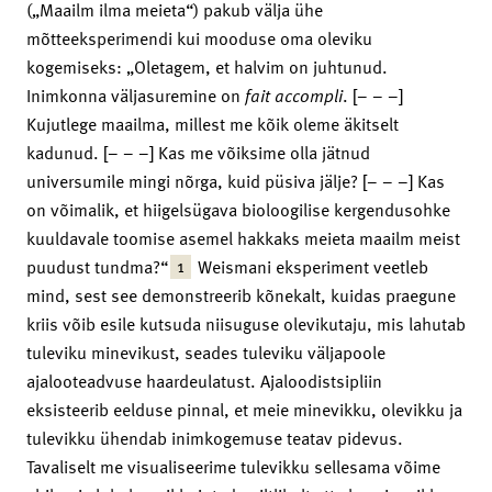
(„Maailm ilma meieta“) pakub välja ühe
mõtteeksperimendi kui mooduse oma oleviku
kogemiseks: „Oletagem, et halvim on juhtunud.
Inimkonna väljasuremine on
fait accompli
. [– – –]
Kujutlege maailma, millest me kõik oleme äkitselt
kadunud. [– – –] Kas me võiksime olla jätnud
universumile mingi nõrga, kuid püsiva jälje? [– – –] Kas
on võimalik, et hiigelsügava bioloogilise kergendusohke
kuuldavale toomise asemel hakkaks meieta maailm meist
1
puudust tundma?“
Weismani eksperiment veetleb
mind, sest see demonstreerib kõnekalt, kuidas praegune
kriis võib esile kutsuda niisuguse olevikutaju, mis lahutab
tuleviku minevikust, seades tuleviku väljapoole
ajalooteadvuse haardeulatust. Ajaloodistsipliin
eksisteerib eelduse pinnal, et meie minevikku, olevikku ja
tulevikku ühendab inimkogemuse teatav pidevus.
Tavaliselt me visualiseerime tulevikku sellesama võime