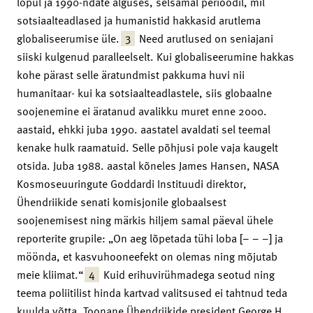
lõpul ja 1990-ndate alguses, selsamal perioodil, mil
sotsiaalteadlased ja humanistid hakkasid arutlema
3
globaliseerumise üle.
Need arutlused on seniajani
siiski kulgenud paralleelselt. Kui globaliseerumine hakkas
kohe pärast selle äratundmist pakkuma huvi nii
humanitaar- kui ka sotsiaalteadlastele, siis globaalne
soojenemine ei äratanud avalikku muret enne 2000.
aastaid, ehkki juba 1990. aastatel avaldati sel teemal
kenake hulk raamatuid. Selle põhjusi pole vaja kaugelt
otsida. Juba 1988. aastal kõneles James Hansen, NASA
Kosmoseuuringute Goddardi Instituudi direktor,
Ühendriikide senati komisjonile globaalsest
soojenemisest ning märkis hiljem samal päeval ühele
reporterite grupile: „On aeg lõpetada tühi loba [– – –] ja
möönda, et kasvuhooneefekt on olemas ning mõjutab
4
meie kliimat.“
Kuid erihuvirühmadega seotud ning
teema poliitilist hinda kartvad valitsused ei tahtnud teda
kuulda võtta. Toonane Ühendriikide president George H.