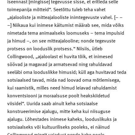
iseennast [mingisse] tegevusse sisse, et eritleda selle
toimepanija mõtteid“. Seetõttu tuleb teha vahet
„ajalooliste ja mitteajalooliste inimtegevuste vahel. [– –
–] Niikaua kui inimese käitumist määrab see, mida võiks
nimetada tema animaalseks loomuseks – tema impulsid
ja himud –, on see mitteajalooline; nonde tegevuste
protsess on looduslik protsess.“ Niisiis, ütleb
Collingwood, „ajaloolast ei huvita tõik, et inimesed
söövad ja magavad ja armatsevad ning rahuldavad
seeläbi oma looduslikke himusid; küll aga huvitavad teda
sotsiaalsed tavad, mida nad loovad oma mõtlemisega,
kui raamistik, milles need himud leiavad rahuldamist
konventsiooni ja moraalsuse poolt heakskiidetud
viisidel“. Uurida saab ainult keha sotsiaalse
konstrueerimise ajalugu, mitte keha kui niisuguse
ajalugu. Lõhestades inimese kaheks, looduslikuks ja
sotsiaalseks või kultuuriliseks pooleks, ei näinud
Collingwood mingit vajadust nende kahe poole