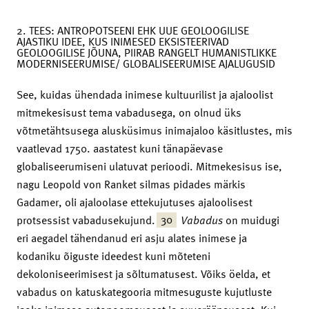
2. TEES: ANTROPOTSEENI EHK UUE GEOLOOGILISE
AJASTIKU IDEE, KUS INIMESED EKSISTEERIVAD
GEOLOOGILISE JÕUNA, PIIRAB RANGELT HUMANISTLIKKE
MODERNISEERUMISE/ GLOBALISEERUMISE AJALUGUSID
See, kuidas ühendada inimese kultuurilist ja ajaloolist
mitmekesisust tema vabadusega, on olnud üks
võtmetähtsusega alusküsimus inimajaloo käsitlustes, mis
vaatlevad 1750. aastatest kuni tänapäevase
globaliseerumiseni ulatuvat perioodi. Mitmekesisus ise,
nagu Leopold von Ranket silmas pidades märkis
Gadamer, oli ajaloolase ettekujutuses ajaloolisest
30
protsessist vabadusekujund.
V
abadus
on muidugi
eri aegadel tähendanud eri asju alates inimese ja
kodaniku õiguste ideedest kuni mõteteni
dekoloniseerimisest ja sõltumatusest. Võiks öelda, et
vabadus on katuskategooria mitmesuguste kujutluste