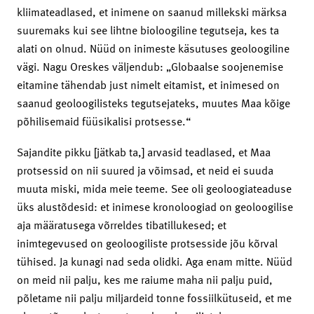
kliimateadlased, et inimene on saanud millekski märksa
suuremaks kui see lihtne bioloogiline tegutseja, kes ta
alati on olnud. Nüüd on inimeste käsutuses geoloogiline
vägi. Nagu Oreskes väljendub: „Globaalse soojenemise
eitamine tähendab just nimelt eitamist, et inimesed on
saanud geoloogilisteks tegutsejateks, muutes Maa kõige
põhilisemaid füüsikalisi protsesse.“
Sajandite pikku [jätkab ta,] arvasid teadlased, et Maa
protsessid on nii suured ja võimsad, et neid ei suuda
muuta miski, mida meie teeme. See oli geoloogiateaduse
üks alustõdesid: et inimese kronoloogiad on geoloogilise
aja määratusega võrreldes tibatillukesed; et
inimtegevused on geoloogiliste protsesside jõu kõrval
tühised. Ja kunagi nad seda olidki. Aga enam mitte. Nüüd
on meid nii palju, kes me raiume maha nii palju puid,
põletame nii palju miljardeid tonne fossiilkütuseid, et me