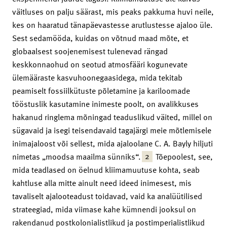
väitluses on palju säärast, mis peaks pakkuma huvi neile,
kes on haaratud tänapäevastesse arutlustesse ajaloo üle.
Sest sedamööda, kuidas on võtnud maad mõte, et
globaalsest soojenemisest tulenevad rängad
keskkonnaohud on seotud atmosfääri kogunevate
ülemääraste kasvuhoonegaasidega, mida tekitab
peamiselt fossiilkütuste põletamine ja kariloomade
tööstuslik kasutamine inimeste poolt, on avalikkuses
hakanud ringlema mõningad teaduslikud väited, millel on
sügavaid ja isegi teisendavaid tagajärgi meie mõtlemisele
inimajaloost või sellest, mida ajaloolane C. A. Bayly hiljuti
2
nimetas „moodsa maailma sünniks“.
Tõepoolest, see,
mida teadlased on öelnud kliimamuutuse kohta, seab
kahtluse alla mitte ainult need ideed inimesest, mis
tavaliselt ajalooteadust toidavad, vaid ka analüütilised
strateegiad, mida viimase kahe kümnendi jooksul on
rakendanud postkolonialistlikud ja postimperialistlikud