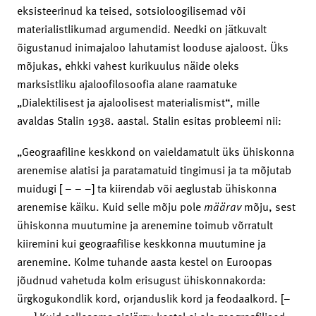
eksisteerinud ka teised, sotsioloogilisemad või
materialistlikumad argumendid. Needki on jätkuvalt
õigustanud inimajaloo lahutamist looduse ajaloost. Üks
mõjukas, ehkki vahest kurikuulus näide oleks
marksistliku ajaloofilosoofia alane raamatuke
„Dialektilisest ja ajaloolisest materialismist“, mille
avaldas Stalin 1938. aastal. Stalin esitas probleemi nii:
„Geograafiline keskkond on vaieldamatult üks ühiskonna
arenemise alatisi ja paratamatuid tingimusi ja ta mõjutab
muidugi [ – – –] ta kiirendab või aeglustab ühiskonna
arenemise käiku. Kuid selle mõju pole
määrav
mõju, sest
ühiskonna muutumine ja arenemine toimub võrratult
kiiremini kui geograafilise keskkonna muutumine ja
arenemine. Kolme tuhande aasta kestel on Euroopas
jõudnud vahetuda kolm erisugust ühiskonnakorda:
ürgkogukondlik kord, orjanduslik kord ja feodaalkord. [–