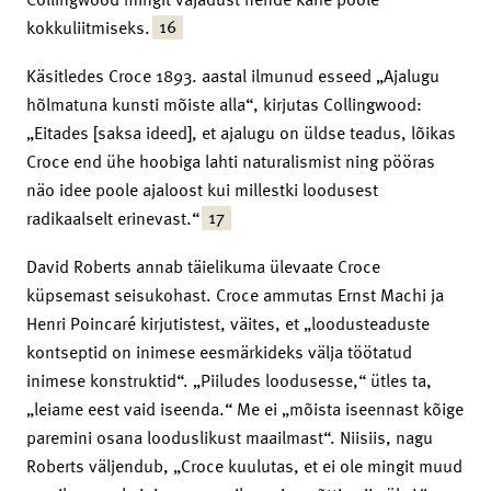
16
kokkuliitmiseks.
Käsitledes Croce 1893. aastal ilmunud esseed „Ajalugu
hõlmatuna kunsti mõiste alla“, kirjutas Collingwood:
„Eitades [saksa ideed], et ajalugu on üldse teadus, lõikas
Croce end ühe hoobiga lahti naturalismist ning pööras
näo idee poole ajaloost kui millestki loodusest
17
radikaalselt erinevast.“
David Roberts annab täielikuma ülevaate Croce
küpsemast seisukohast. Croce ammutas Ernst Machi ja
Henri Poincaré kirjutistest, väites, et „loodusteaduste
kontseptid on inimese eesmärkideks välja töötatud
inimese konstruktid“. „Piiludes loodusesse,“ ütles ta,
„leiame eest vaid iseenda.“ Me ei „mõista iseennast kõige
paremini osana looduslikust maailmast“. Niisiis, nagu
Roberts väljendub, „Croce kuulutas, et ei ole mingit muud