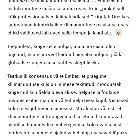
inimtekkelise kliimamuutuse reaalsuses“. Erimeelsusi
leidub muutuse määra ja suuna osas. Kuid „praktiliselt
kõik professionaalsed kliimateadlased,“ kirjutab Oreskes,
„nõustuvad inimtekkelise kliimamuutuse reaalsuse osas,
9
ehkki vaidlused jätkuvad selle tempo ja laadi üle.“
Tõepoolest, kõige selle põhjal, mida ma siiani olen
lugenud, ei ole ma veel leidnud ainsatki põhjust jääda
globaalse soojenemise suhtes skeptiliseks.
Teaduslik konsensus väite ümber, et praegune
kliimamuutuse kriis on inimese tekitatud, moodustab
kõige mul siin öelda oleva aluse. Selguse ja fookuse
huvides esitan ma oma väited nelja teesi kujul. Viimased
kolm teesi johtuvad esimesest. Ma alustan väitest, et
kliimamuutuse antropogeensed seletused kuulutavad
igipõlise humanistliku vahetegemise kokkuvarisemist
loodusloo ja inimese ajaloo vahel ning naasevad lõpuks