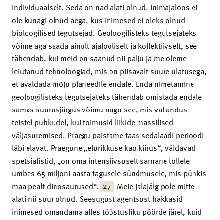
individuaalselt. Seda on nad alati olnud. Inimajaloos ei
ole kunagi olnud aega, kus inimesed ei oleks olnud
bioloogilised tegutsejad. Geoloogilisteks tegutsejateks
võime aga saada ainult ajalooliselt ja kollektiivselt, see
tähendab, kui meid on saanud nii palju ja me oleme
leiutanud tehnoloogiad, mis on piisavalt suure ulatusega,
et avaldada mõju planeedile endale. Enda nimetamine
geoloogilisteks tegutsejateks tähendab omistada endale
samas suurusjärgus võimu nagu see, mis vallandus
teistel puhkudel, kui toimusid liikide massilised
väljasuremised. Praegu paistame taas sedalaadi perioodi
läbi elavat. Praegune „elurikkuse kao kiirus“, väidavad
spetsialistid, „on oma intensiivsuselt sarnane tollele
umbes 65 miljoni aasta tagusele sündmusele, mis pühkis
27
maa pealt dinosaurused“.
Meie jalajälg pole mitte
alati nii suur olnud. Seesugust agentsust hakkasid
inimesed omandama alles tööstusliku pöörde järel, kuid