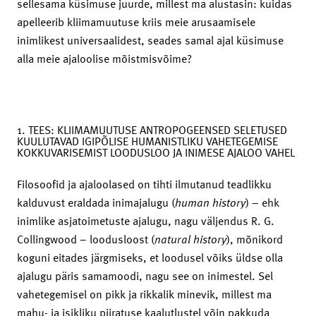
sellesama küsimuse juurde, millest ma alustasin: kuidas
apelleerib kliimamuutuse kriis meie arusaamisele
inimlikest universaalidest, seades samal ajal küsimuse
alla meie ajaloolise mõistmisvõime?
1. TEES: KLIIMAMUUTUSE ANTROPOGEENSED SELETUSED
KUULUTAVAD IGIPÕLISE HUMANISTLIKU VAHETEGEMISE
KOKKUVARISEMIST LOODUSLOO JA INIMESE AJALOO VAHEL
Filosoofid ja ajaloolased on tihti ilmutanud teadlikku
kalduvust eraldada inimajalugu (
human history
) – ehk
inimlike asjatoimetuste ajalugu, nagu väljendus R. G.
Collingwood – loodusloost (
natural history
), mõnikord
koguni eitades järgmiseks, et loodusel võiks üldse olla
ajalugu päris samamoodi, nagu see on inimestel. Sel
vahetegemisel on pikk ja rikkalik minevik, millest ma
mahu- ja isikliku piiratuse kaalutlustel võin pakkuda