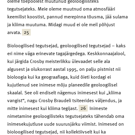
oleme tõepoolest muutunud geoloogilisteks
tegutsejateks. Meie oleme muutnud oma atmosfääri
keemilist koostist, pannud merepinna tõusma, jää sulama
ja kliima muutuma. Midagi muud ei ole meil põhjust
25
arvata.
Bioloogilised tegutsejad, geoloogilised tegutsejad – kaks
eri nime väga erinevate tagajärgedega. Keskkonnaajalool,
kui järgida Crosby meisterlikku ülevaadet selle ala
algusest ja olukorrast aastal 1995, on palju pistmist nii
bioloogia kui ka geograafiaga, kuid õieti kordagi ei
kujutlenud see inimese mõju planeedile geoloogilisel
skaalal. See oli endiselt nägemus inimesest kui „kliima
vangist“, nagu Crosby Braudeli tsiteerides väljendus, ja
26
mitte inimesest kui kliima tegijast.
Inimeste
nimetamine geoloogilisteks tegutsejateks tähendab oma
inimesekujutluse uude suurusjärku viimist. Inimesed on
bioloogilised tegutsejad, nii kollektiivselt kui ka