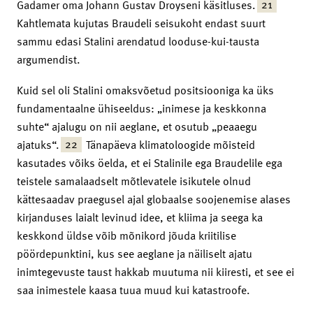
21
Gadamer oma Johann Gustav Droyseni käsitluses.
Kahtlemata kujutas Braudeli seisukoht endast suurt
sammu edasi Stalini arendatud looduse-kui-tausta
argumendist.
Kuid sel oli Stalini omaksvõetud positsiooniga ka üks
fundamentaalne ühiseeldus: „inimese ja keskkonna
suhte“ ajalugu on nii aeglane, et osutub „peaaegu
22
ajatuks“.
Tänapäeva klimatoloogide mõisteid
kasutades võiks öelda, et ei Stalinile ega Braudelile ega
teistele samalaadselt mõtlevatele isikutele olnud
kättesaadav praegusel ajal globaalse soojenemise alases
kirjanduses laialt levinud idee, et kliima ja seega ka
keskkond üldse võib mõnikord jõuda kriitilise
pöördepunktini, kus see aeglane ja näiliselt ajatu
inimtegevuste taust hakkab muutuma nii kiiresti, et see ei
saa inimestele kaasa tuua muud kui katastroofe.