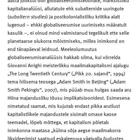
aasta jooksul olin globaliseerumisteooriate, marksistliku
kapitalianalüüsi, allutatute ehk subalternide uuringute
(
subalter
n studies
) ja postkolonialistliku kriitika alalt
lugenud – ehkki globaliseerumise uurimiseks määratult
kasulik –, ei olnud mind valmistanud tegelikult ette selle
planetaarse olukorra mõistmiseks, milles inimkond on
end tänapäeval leidnud. Meeleolumuutus
globaliseerumisanalüüsis hakkab silma, kui võrrelda
Giovanni Arrighi meisterlikku maailmakapitalismi ajalugu
„The Long Twentieth Century“ („Pikk 20. sajand“, 1994)
tema hilisema teosega „Adam Smith in Beijing“ („Adam
Smith Pekingis“, 2007), mis püüab muu hulgas saada aru
Hiina majandusliku tõusu implikatsioonidest. Esimesena
nimetatud raamat, mis kujutab endast pikka arutlust
kapitalistlikele majandustele sisimalt omase kaose
teemadel, lõpeb mõttega, et kapitalism põletab
inimkonna maatasa „külma sõja aegse maailmakorra
likvideerimist saatnud eskaleeruva vägivalla õudustes