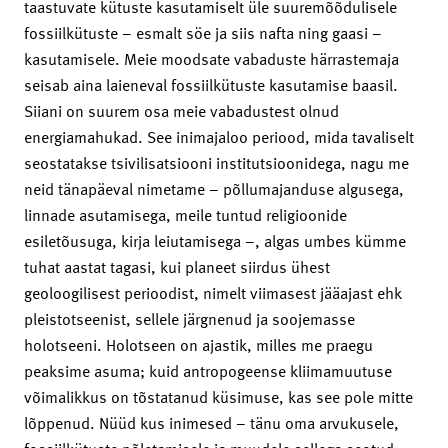
taastuvate kütuste kasutamiselt üle suuremõõdulisele
fossiilkütuste – esmalt söe ja siis nafta ning gaasi –
kasutamisele. Meie moodsate vabaduste härrastemaja
seisab aina laieneval fossiilkütuste kasutamise baasil.
Siiani on suurem osa meie vabadustest olnud
energiamahukad. See inimajaloo periood, mida tavaliselt
seostatakse tsivilisatsiooni institutsioonidega, nagu me
neid tänapäeval nimetame – põllumajanduse algusega,
linnade asutamisega, meile tuntud religioonide
esiletõusuga, kirja leiutamisega –, algas umbes kümme
tuhat aastat tagasi, kui planeet siirdus ühest
geoloogilisest perioodist, nimelt viimasest jääajast ehk
pleistotseenist, sellele järgnenud ja soojemasse
holotseeni. Holotseen on ajastik, milles me praegu
peaksime asuma; kuid antropogeense kliimamuutuse
võimalikkus on tõstatanud küsimuse, kas see pole mitte
lõppenud. Nüüd kus inimesed – tänu oma arvukusele,