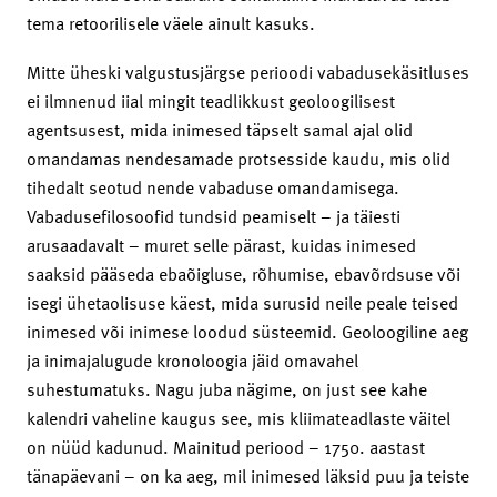
tema retoorilisele väele ainult kasuks.
Mitte üheski valgustusjärgse perioodi vabadusekäsitluses
ei ilmnenud iial mingit teadlikkust geoloogilisest
agentsusest, mida inimesed täpselt samal ajal olid
omandamas nendesamade protsesside kaudu, mis olid
tihedalt seotud nende vabaduse omandamisega.
Vabadusefilosoofid tundsid peamiselt – ja täiesti
arusaadavalt – muret selle pärast, kuidas inimesed
saaksid pääseda ebaõigluse, rõhumise, ebavõrdsuse või
isegi ühetaolisuse käest, mida surusid neile peale teised
inimesed või inimese loodud süsteemid. Geoloogiline aeg
ja inimajalugude kronoloogia jäid omavahel
suhestumatuks. Nagu juba nägime, on just see kahe
kalendri vaheline kaugus see, mis kliimateadlaste väitel
on nüüd kadunud. Mainitud periood – 1750. aastast
tänapäevani – on ka aeg, mil inimesed läksid puu ja teiste