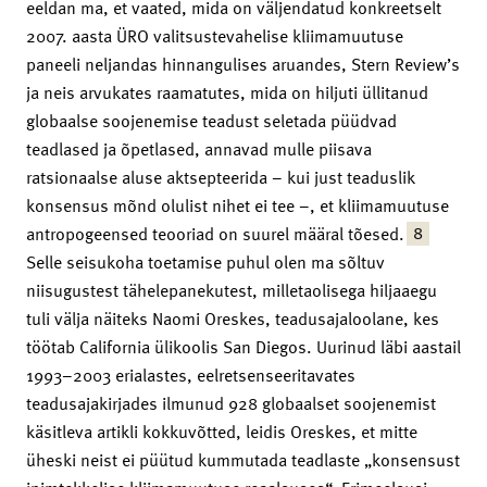
eeldan ma, et vaated, mida on väljendatud konkreetselt
2007. aasta ÜRO valitsustevahelise kliimamuutuse
paneeli neljandas hinnangulises aruandes, Stern Review’s
ja neis arvukates raamatutes, mida on hiljuti üllitanud
globaalse soojenemise teadust seletada püüdvad
teadlased ja õpetlased, annavad mulle piisava
ratsionaalse aluse aktsepteerida – kui just teaduslik
konsensus mõnd olulist nihet ei tee –, et kliimamuutuse
8
antropogeensed teooriad on suurel määral tõesed.
Selle seisukoha toetamise puhul olen ma sõltuv
niisugustest tähelepanekutest, milletaolisega hiljaaegu
tuli välja näiteks Naomi Oreskes, teadusajaloolane, kes
töötab California ülikoolis San Diegos. Uurinud läbi aastail
1993–2003 erialastes, eelretsenseeritavates
teadusajakirjades ilmunud 928 globaalset soojenemist
käsitleva artikli kokkuvõtted, leidis Oreskes, et mitte
üheski neist ei püütud kummutada teadlaste „konsensust