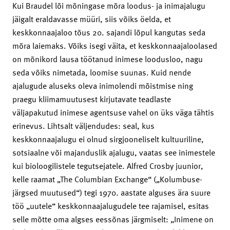
Kui Braudel lõi mõningase mõra loodus- ja inimajalugu
jäigalt eraldavasse müüri, siis võiks öelda, et
keskkonnaajaloo tõus 20. sajandi lõpul kangutas seda
mõra laiemaks. Võiks isegi väita, et keskkonnaajaloolased
on mõnikord lausa töötanud inimese loodusloo, nagu
seda võiks nimetada, loomise suunas. Kuid nende
ajalugude aluseks oleva inimolendi mõistmise ning
praegu kliimamuutusest kirjutavate teadlaste
väljapakutud inimese agentsuse vahel on üks väga tähtis
erinevus. Lihtsalt väljendudes: seal, kus
keskkonnaajalugu ei olnud sirgjooneliselt kultuuriline,
sotsiaalne või majanduslik ajalugu, vaatas see inimestele
kui bioloogilistele tegutsejatele. Alfred Crosby juunior,
kelle raamat „The Columbian Exchange“ („Kolumbuse-
järgsed muutused“) tegi 1970. aastate alguses ära suure
töö „uutele“ keskkonnaajalugudele tee rajamisel, esitas
selle mõtte oma algses eessõnas järgmiselt: „Inimene on