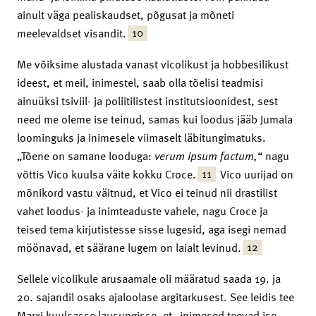
ainult väga pealiskaudset, põgusat ja mõneti
10
meelevaldset visandit.
Me võiksime alustada vanast vicolikust ja hobbesilikust
ideest, et meil, inimestel, saab olla tõelisi teadmisi
ainuüksi tsiviil- ja poliitilistest institutsioonidest, sest
need me oleme ise teinud, samas kui loodus jääb Jumala
loominguks ja inimesele viimaselt läbitungimatuks.
„Tõene on samane looduga:
verum ipsum factum,
“ nagu
11
võttis Vico kuulsa väite kokku Croce.
Vico uurijad on
mõnikord vastu väitnud, et Vico ei teinud nii drastilist
vahet loodus- ja inimteaduste vahele, nagu Croce ja
teised tema kirjutistesse sisse lugesid, aga isegi nemad
12
möönavad, et säärane lugem on laialt levinud.
Sellele vicolikule arusaamale oli määratud saada 19. ja
20. sajandil osaks ajaloolase argitarkusest. See leidis tee
Marxi kuulsasse lausungisse, et „inimesed teevad ise