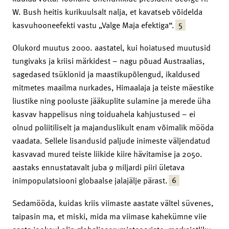
W. Bush heitis kurikuulsalt nalja, et kavatseb võidelda
5
kasvuhooneefekti vastu „Valge Maja efektiga“.
Olukord muutus 2000. aastatel, kui hoiatused muutusid
tungivaks ja kriisi märkidest – nagu põuad Austraalias,
sagedased tsüklonid ja maastikupõlengud, ikaldused
mitmetes maailma nurkades, Himaalaja ja teiste mäestike
liustike ning pooluste jääkuplite sulamine ja merede üha
kasvav happelisus ning toiduahela kahjustused – ei
olnud poliitiliselt ja majanduslikult enam võimalik mööda
vaadata. Sellele lisandusid paljude inimeste väljendatud
kasvavad mured teiste liikide kiire hävitamise ja 2050.
aastaks ennustatavalt juba 9 miljardi piiri ületava
6
inimpopulatsiooni globaalse jalajälje pärast.
Sedamööda, kuidas kriis viimaste aastate vältel süvenes,
taipasin ma, et miski, mida ma viimase kahekümne viie