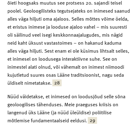
õieti hoogsaks muutus see protsess 20. sajandi teisel
poolel. Geoloogilisteks tegutsejateks on inimesed saanud
alles väga hiljuti oma ajaloos. Selles mõttes võime öelda,
et eristus inimese ja looduse ajaloo vahel – mis suuresti
oli säilinud veel isegi keskkonnaajalugudes, mis nägid
neid kaht üksust vastastoimes – on hakanud kaduma
alles väga hiljuti. Sest enam ei ole küsimus lihtsalt selles,
et inimesel on loodusega interaktiivne suhe. See on
inimestel alati olnud, või vähemalt on inimest niimoodi
kujutletud suures osas Lääne traditsioonist, nagu seda
28
üldiselt nimetatakse.
Nüüd väidetakse, et inimesed on loodusjõud selle sõna
geoloogilises tähenduses. Meie praeguses kriisis on
langenud üks Lääne (ja nüüd üleüldise) poliitilise
29
mõtlemise fundamentaalseid eeldusi.