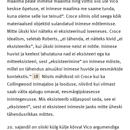
maailma peale inimese maailma ning võttis siis üle Vico
keskse õpetuse, et inimese maailma me saame tunda,
kuna oleme selle ise teinud“. Croce silmis olid seega kõik
materiaalsed objektid sulandatud inimese mõtlemisse.
Mitte ükski kivi näiteks ei eksisteerinud iseeneses. Croce
idealism, seletab Roberts, „ei tähenda, et näiteks kivid „ei
eksisteeriks“, kui ükski inimene neist ei mõtle. Inimese
huvist ja keelest lahutatuna nad ei eksisteeri ega ka
mitteeksisteeri, sest „eksisteerimine“ on inimese mõiste,
millel on tähendus ainuüksi inimese huvide ja eesmärkide
18
kontekstis.“
Niisiis mähiksid nii Croce kui ka
Collingwood inimajaloo ja looduse, niivõrd kui viimast
saab väita ajalugu omavat, eesmärgipärasesse
inimtegevusse. Mis eksisteerib väljaspool seda, see ei
„eksisteeri“, sest ei eksisteeri inimeste jaoks mitte üheski
tähendusrikkas mõttes.
20. sajandil on siiski külg külje kõrval Vico argumendiga