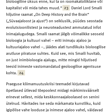
bioloogiline üksus enne, kui ta on roomakatoliiklane või
23
kapitalist või mida tahes muud.“
Daniel Lord Smaili
hiljutine raamat „On Deep History and the Brain“
(„Süvaajaloost ja ajust“) on seikluslik, püüdes seostada
evolutsioonilistest ja neuroteadustest ammutatud infot
inimajalugudega. Smaili raamat jälgib võimalikke seoseid
bioloogia ja kultuuri vahel – eriti inimaju ajaloo ja
kultuuriajaloo vahel –, jäädes alati tundlikuks bioloogilise
arutluse piiratuse suhtes. Kuid see, mis Smaili huvitab,
on just inimbioloogia ajalugu, mitte mingid hiljutised
teesid inimeste vastomandatud geoloogilise agentsuse
24
kohta.
Praeguse kliimamuutuskriisi teemadel kirjutavad
õpetlased ütlevad tõepoolest midagi märkimisväärselt
erinevat sellest, mida keskkonnaajaloolased on senini
ütelnud. Hävitades ise seda märkamata kunstliku, kuid
igipõlise vahe looduse ja inimese ajaloo vahel, väidavad