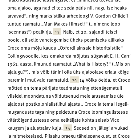
oma ajaloo, aga nad ei tee seda päris nii, nagu ise heaks
arvavad“, ning marksistliku arheoloogi V. Gordon Childe’i
tuntud raamatu „Man Makes Himself“ („Inimene loob
13
iseennast“) pealkirja.
Näib, et 20. sajandi teisel
poolel oli selle vahetegemise üheks peamiseks allikaks
Croce oma mõju kaudu „Oxfordi ainsale historitsistile“
Collingwoodile, kes omakorda mõjutas sügavalt E. H. Carri
1961. aastal ilmunud raamatut „What Is History?“ („Mis on
ajalugu?“), mis võib tänini olla üks ajaloolase eriala kõige
14
paremini müüvaid raamatuid.
14 Võiks öelda, et Croce
mõtted on tema pärijate teadmata ning ettenägematuil
viisidel moondatuna võidutsenud meie arusaamise üle
ajaloost postkolonialistlikul ajastul. Croce ja tema Hegeli-
muganduste taga ning peidetuna Croce loomingulistesse
väärtõlgendustesse oma eelkäijate kohta seisab Vico
15
kaugem ja alustrajav kuju.
Seosed on jällegi arvukad
ja mitmekesised. Piisaku praegu tähelepanekust, et Croce