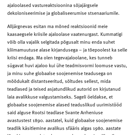
ajaloolased vastureaktsioonina sõjajärgsele
dekoloniseerimise ja globaliseerumise stsenaariumile.
Alljärgnevas esitan ma mõned reaktsioonid meie
kaasaegsele kriisile ajaloolase vaatenurgast. Kummatigi
võib olla vajalik selgitada põgusalt minu enda suhet
kliimamuutuse alase kirjandusega – ja tõepoolest ka selle
kriisi endaga. Ma olen tegevajaloolane, kes tunneb
sügavat huvi ajaloo kui ühe teadmisvormi loomuse vastu,
ja minu suhe globaalse soojenemise teadusega on
mõõdukalt distantseeritud, sõltudes sellest, mida
teadlased ja teised asjatundlikud autorid on kirjutanud
laia avalikkuse valgustamiseks. Sageli öeldakse, et
globaalse soojenemise alased teaduslikud uurimistööd
said alguse Rootsi teadlase Svante Arrheniuse
avastustest 1890. aastatel, kuid globaalse soojenemise
teadlik käsitlemine avalikus sfääris algas 1980. aastate