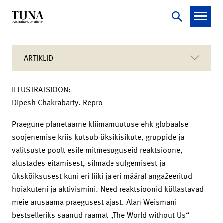
ARTIKLID
ILLUSTRATSIOON:
Dipesh Chakrabarty. Repro
Praegune planetaarne kliimamuutuse ehk globaalse
soojenemise kriis kutsub üksikisikute, gruppide ja
valitsuste poolt esile mitmesuguseid reaktsioone,
alustades eitamisest, silmade sulgemisest ja
ükskõiksusest kuni eri liiki ja eri määral angažeeritud
hoiakuteni ja aktivismini. Need reaktsioonid küllastavad
meie arusaama praegusest ajast. Alan Weismani
bestselleriks saanud raamat „The World without Us“