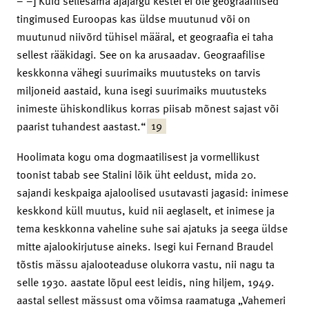
– –] Kuid sellesama ajajärgu kestel ei ole geograafilised
tingimused Euroopas kas üldse muutunud või on
muutunud niivõrd tühisel määral, et geograafia ei taha
sellest rääkidagi. See on ka arusaadav. Geograafilise
keskkonna vähegi suurimaiks muutusteks on tarvis
miljoneid aastaid, kuna isegi suurimaiks muutusteks
inimeste ühiskondlikus korras piisab mõnest sajast või
19
paarist tuhandest aastast.“
Hoolimata kogu oma dogmaatilisest ja vormellikust
toonist tabab see Stalini lõik üht eeldust, mida 20.
sajandi keskpaiga ajaloolised usutavasti jagasid: inimese
keskkond küll muutus, kuid nii aeglaselt, et inimese ja
tema keskkonna vaheline suhe sai ajatuks ja seega üldse
mitte ajalookirjutuse aineks. Isegi kui Fernand Braudel
tõstis mässu ajalooteaduse olukorra vastu, nii nagu ta
selle 1930. aastate lõpul eest leidis, ning hiljem, 1949.
aastal sellest mässust oma võimsa raamatuga „Vahemeri