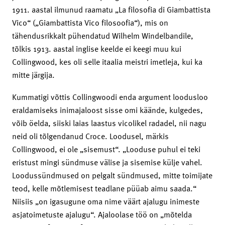
1911. aastal ilmunud raamatu „La filosofia di Giambattista
Vico“ („Giambattista Vico filosoofia“), mis on
tähendusrikkalt pühendatud Wilhelm Windelbandile,
tõlkis 1913. aastal inglise keelde ei keegi muu kui
Collingwood, kes oli selle itaalia meistri imetleja, kui ka
mitte järgija.
Kummatigi võttis Collingwoodi enda argument loodusloo
eraldamiseks inimajaloost sisse omi käände, kulgedes,
võib öelda, siiski laias laastus vicolikel radadel, nii nagu
neid oli tõlgendanud Croce. Loodusel, märkis
Collingwood, ei ole „sisemust“. „Looduse puhul ei teki
eristust mingi sündmuse välise ja sisemise külje vahel.
Loodussündmused on pelgalt sündmused, mitte toimijate
teod, kelle mõtlemisest teadlane püüab aimu saada.“
Niisiis „on igasugune oma nime väärt ajalugu inimeste
asjatoimetuste ajalugu“. Ajaloolase töö on „mõtelda