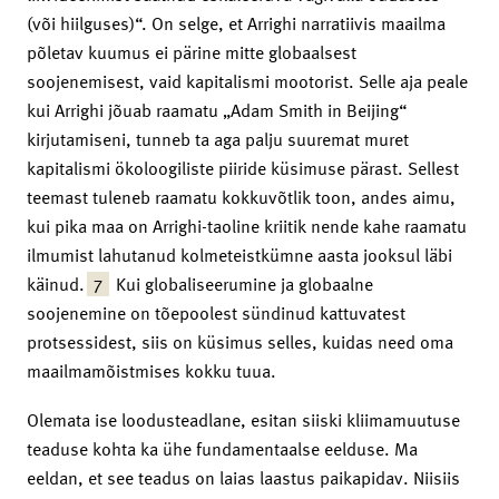
(või hiilguses)“. On selge, et Arrighi narratiivis maailma
põletav kuumus ei pärine mitte globaalsest
soojenemisest, vaid kapitalismi mootorist. Selle aja peale
kui Arrighi jõuab raamatu „Adam Smith in Beijing“
kirjutamiseni, tunneb ta aga palju suuremat muret
kapitalismi ökoloogiliste piiride küsimuse pärast. Sellest
teemast tuleneb raamatu kokkuvõtlik toon, andes aimu,
kui pika maa on Arrighi-taoline kriitik nende kahe raamatu
ilmumist lahutanud kolmeteistkümne aasta jooksul läbi
7
käinud.
Kui globaliseerumine ja globaalne
soojenemine on tõepoolest sündinud kattuvatest
protsessidest, siis on küsimus selles, kuidas need oma
maailmamõistmises kokku tuua.
Olemata ise loodusteadlane, esitan siiski kliimamuutuse
teaduse kohta ka ühe fundamentaalse eelduse. Ma
eeldan, et see teadus on laias laastus paikapidav. Niisiis