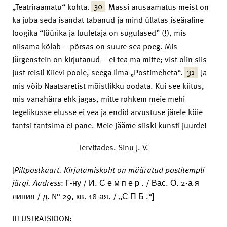
30
„Teatriraamatu“ kohta.
Massi arusaamatus meist on
ka juba seda isandat tabanud ja mind üllatas iseäraline
loogika “lüürika ja luuletaja on sugulased” (!), mis
niisama kõlab – põrsas on suure sea poeg. Mis
Jürgenstein on kirjutanud – ei tea ma mitte; vist olin siis
31
just reisil Kiievi poole, seega ilma „Postimeheta“.
Ja
mis võib Naatsaretist mõistlikku oodata. Kui see kiitus,
mis vanahärra ehk jagas, mitte rohkem meie mehi
tegelikusse elusse ei vea ja endid arvustuse järele köie
tantsi tantsima ei pane. Meie jääme siiski kunsti juurde!
Tervitades. Sinu J. V.
[
Piltpostkaart.
Kirjutamiskoht on määratud postitempli
järgi. Aadress
: Г-ну / И. С е м п е р . / Вас. О. 2-а я
линия / д. N° 29, кв. 18-ая. / „С П Б .“]
ILLUSTRATSIOON: