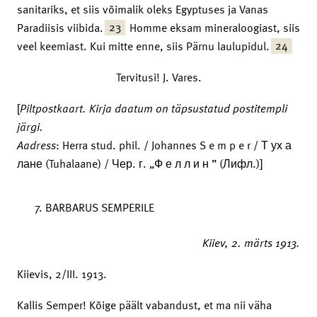
sanitariks, et siis võimalik oleks Egyptuses ja Vanas
23
Paradiisis viibida.
Homme eksam mineraloogiast, siis
24
veel keemiast. Kui mitte enne, siis Pärnu laulupidul.
Tervitusi! J. Vares.
[
Piltpostkaart.
Kirja daatum on täpsustatud postitempli
järgi.
Aadress
: Herra stud. phil. / Johannes S e m p e r / Т ух а
лане (Tuhalaane) / Чер. г. „Ф е л л и н ” (Лифл.)]
BARBARUS SEMPERILE
Kiiev,
2. märts 1913.
Kiievis, 2/III. 1913.
Kallis Semper! Kõige päält vabandust, et ma nii väha