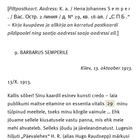
[
Piltpostkaart.
Aadress
: K. a. / Herra Johannes S e m p e r
. / Вас. Остр. 2 линия / д. N° 29, кв. 18-ая. / „С П Б .“
–
Kirja kuupäeva ja allkirja on korratud postkaardi
pildipoolel ning saatja-aadressi saaja-aadressi all.
]
BARBARUS SEMPERILE
Kiiev,
13. oktoober 1913.
13/X. 1913.
Kallis sõber! Sinu kaardil esinev kunsti credo – laia
29
publikumi maitse eitamine on essentia vitalis
minu
tülpinud meeltele, toeks minu kõrgile vaimule … Ehk
jõuame sellele kiusatusele vastu panna, mis ehk meie
mehi ahvateleb. Selleks jõudu ja järeleandmatust. Lugesin
hiljuti „Päevalehes“ H. R. (alias Hugo Raudsepp) märkusi