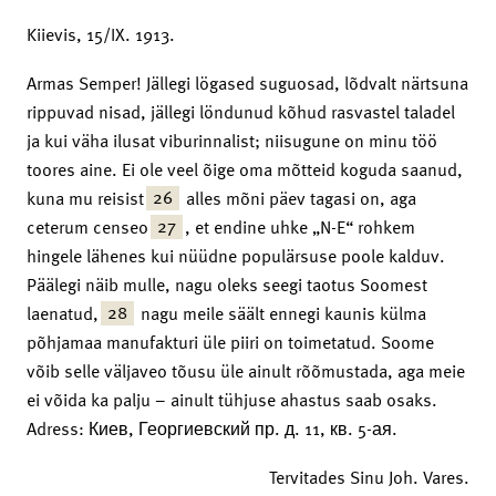
Kiievis, 15/IX. 1913.
Armas Semper! Jällegi lögased suguosad, lõdvalt närtsuna
rippuvad nisad, jällegi löndunud kõhud rasvastel taladel
ja kui väha ilusat viburinnalist; niisugune on minu töö
toores aine. Ei ole veel õige oma mõtteid koguda saanud,
26
kuna mu reisist
alles mõni päev tagasi on, aga
27
ceterum censeo
, et endine uhke „N-E“ rohkem
hingele lähenes kui nüüdne populärsuse poole kalduv.
Päälegi näib mulle, nagu oleks seegi taotus Soomest
28
laenatud,
nagu meile säält ennegi kaunis külma
põhjamaa manufakturi üle piiri on toimetatud. Soome
võib selle väljaveo tõusu üle ainult rõõmustada, aga meie
ei võida ka palju – ainult tühjuse ahastus saab osaks.
Adress: Киев, Георгиевский пр. д. 11, кв. 5-ая.
Tervitades Sinu Joh. Vares.