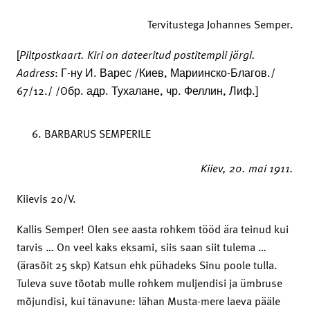
Tervitustega Johannes Semper.
[
Piltpostkaart.
Kiri on dateeritud postitempli järgi.
Aadress
: Г-ну И. Варес /Киев, Мариинско-Благов./
67/12./ /Oбр. адр. Тухалане, чр. Феллин, Лиф.]
BARBARUS SEMPERILE
Kiiev,
20. mai 1911.
Kiievis 20/V.
Kallis Semper! Olen see aasta rohkem tööd ära teinud kui
tarvis … On veel kaks eksami, siis saan siit tulema …
(ärasõit 25 skp) Katsun ehk pühadeks Sinu poole tulla.
Tuleva suve tõotab mulle rohkem muljendisi ja ümbruse
mõjundisi, kui tänavune: lähan Musta-mere laeva pääle