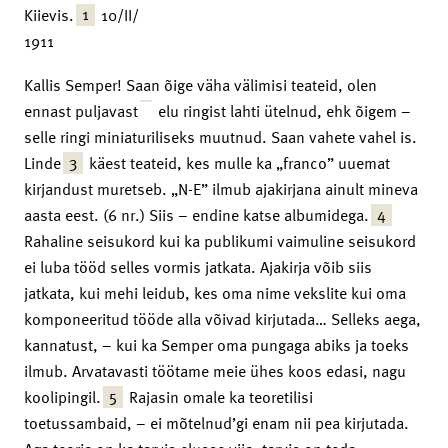
1
Kiievis.
10/II/
1911
Kallis Semper! Saan õige väha välimisi teateid, olen
ennast puljavast
elu ringist lahti ütelnud, ehk õigem –
selle ringi miniaturiliseks muutnud. Saan vahete vahel is.
3
Linde
käest teateid, kes mulle ka „franco” uuemat
kirjandust muretseb. „N-E” ilmub ajakirjana ainult mineva
4
aasta eest. (6 nr.) Siis – endine katse albumidega.
Rahaline seisukord kui ka publikumi vaimuline seisukord
ei luba tööd selles vormis jatkata. Ajakirja võib siis
jatkata, kui mehi leidub, kes oma nime vekslite kui oma
komponeeritud tööde alla võivad kirjutada… Selleks aega,
kannatust, – kui ka Semper oma pungaga abiks ja toeks
ilmub. Arvatavasti töötame meie ühes koos edasi, nagu
5
koolipingil.
Rajasin omale ka teoretilisi
toetussambaid, – ei mõtelnud’gi enam nii pea kirjutada.