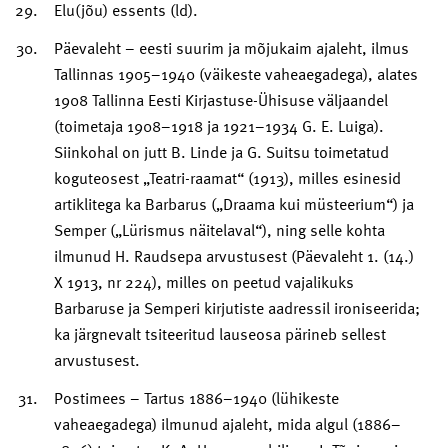
Elu(jõu) essents (ld).
Päevaleht – eesti suurim ja mõjukaim ajaleht, ilmus
Tallinnas 1905–1940 (väikeste vaheaegadega), alates
1908 Tallinna Eesti Kirjastuse-Ühisuse väljaandel
(toimetaja 1908–1918 ja 1921–1934 G. E. Luiga).
Siinkohal on jutt B. Linde ja G. Suitsu toimetatud
koguteosest „Teatri-raamat“ (1913), milles esinesid
artiklitega ka Barbarus („Draama kui müsteerium“) ja
Semper („Lürismus näitelaval“), ning selle kohta
ilmunud H. Raudsepa arvustusest (Päevaleht 1. (14.)
X 1913, nr 224), milles on peetud vajalikuks
Barbaruse ja Semperi kirjutiste aadressil ironiseerida;
ka järgnevalt tsiteeritud lauseosa pärineb sellest
arvustusest.
Postimees – Tartus 1886–1940 (lühikeste
vaheaegadega) ilmunud ajaleht, mida algul (1886–