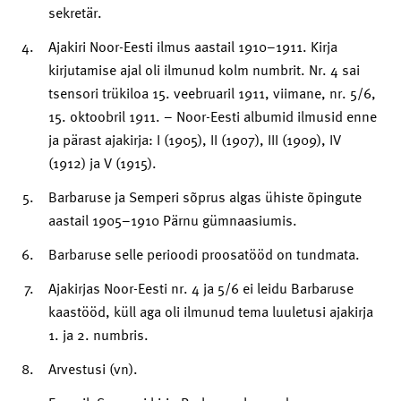
sekretär.
Ajakiri Noor-Eesti ilmus aastail 1910–1911. Kirja
kirjutamise ajal oli ilmunud kolm numbrit. Nr. 4 sai
tsensori trükiloa 15. veebruaril 1911, viimane, nr. 5/6,
15. oktoobril 1911. – Noor-Eesti albumid ilmusid enne
ja pärast ajakirja: I (1905), II (1907), III (1909), IV
(1912) ja V (1915).
Barbaruse ja Semperi sõprus algas ühiste õpingute
aastail 1905–1910 Pärnu gümnaasiumis.
Barbaruse selle perioodi proosatööd on tundmata.
Ajakirjas Noor-Eesti nr. 4 ja 5/6 ei leidu Barbaruse
kaastööd, küll aga oli ilmunud tema luuletusi ajakirja
1. ja 2. numbris.
Arvestusi (vn).