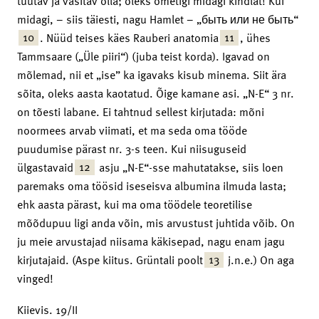
tüütav ja väsitav olla; oleks ometigi midagi kindlat! Kui
midagi, – siis täiesti, nagu Hamlet – „быть или не быть“
10
11
. Nüüd teises käes Rauberi anatomia
, ühes
Tammsaare („Üle piiri“) (juba teist korda). Igavad on
mõlemad, nii et „ise” ka igavaks kisub minema. Siit ära
sõita, oleks aasta kaotatud. Õige kamane asi. „N-E“ 3 nr.
on tõesti labane. Ei tahtnud sellest kirjutada: mõni
noormees arvab viimati, et ma seda oma tööde
puudumise pärast nr. 3-s teen. Kui niisuguseid
12
ülgastavaid
asju „N-E“-sse mahutatakse, siis loen
paremaks oma töösid iseseisva albumina ilmuda lasta;
ehk aasta pärast, kui ma oma töödele teoretilise
mõõdupuu ligi anda võin, mis arvustust juhtida võib. On
ju meie arvustajad niisama käkisepad, nagu enam jagu
13
kirjutajaid. (Aspe kiitus. Grüntali poolt
j.n.e.) On aga
vinged!
Kiievis. 19/II