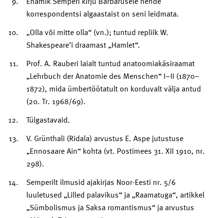
Enamik Semperi kirju Barbarusele nende
korrespondentsi algaastaist on seni leidmata.
„Olla või mitte olla“ (vn.); tuntud repliik W.
Shakespeare’i draamast „Hamlet“.
Prof. A. Rauberi laialt tuntud anatoomiakäsiraamat
„Lehrbuch der Anatomie des Menschen“ I–II (1870–
1872), mida ümbertöötatult on korduvalt välja antud
(20. Tr. 1968/69).
Tülgastavaid.
V. Grünthali (Ridala) arvustus E. Aspe jutustuse
„Ennosaare Ain“ kohta (vt. Postimees 31. XII 1910, nr.
298).
Semperilt ilmusid ajakirjas Noor-Eesti nr. 5/6
luuletused „Lilled palavikus“ ja „Raamatuga“, artikkel
„Sümbolismus ja Saksa romantismus“ ja arvustus