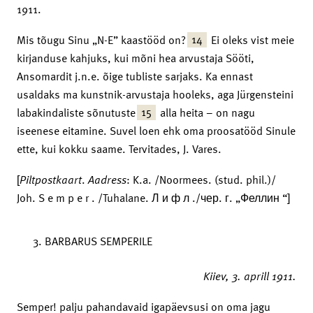
1911.
14
Mis tõugu Sinu „N-E” kaastööd on?
Ei oleks vist meie
kirjanduse kahjuks, kui mõni hea arvustaja Sööti,
Ansomardit j.n.e. õige tubliste sarjaks. Ka ennast
usaldaks ma kunstnik-arvustaja hooleks, aga Jürgensteini
15
labakindaliste sõnutuste
alla heita – on nagu
iseenese eitamine. Suvel loen ehk oma proosatööd Sinule
ette, kui kokku saame. Tervitades, J. Vares.
[
Piltpostkaart
.
Aadress
: K.a. /Noormees. (stud. phil.)/
Joh. S e m p e r . /Tuhalane. Л и ф л ./чер. г. „Феллин “]
BARBARUS SEMPERILE
Kiiev,
3. aprill 1911.
Semper! palju pahandavaid igapäevsusi on oma jagu