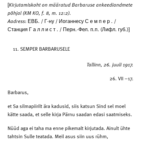
[
Kirjutamiskoht
on määratud Barbaruse ankeediandmete
põhjal (KM KO, f. 8, m. 12:2).
Aadress
: ЕВБ. / Г-ну / Иоганнесу С е м п е р . /
Станция Г а л л и с т . / Перн.-Фел. п.п. (Лифл. губ.)]
SEMPER BARBARUSELE
Tallinn,
26. juuli 1917.
26. VII –17.
Barbarus,
et Sa silmapiirilt ära kadusid, siis katsun Sind sel moel
kätte saada, et selle kirja Pärnu saadan edasi saatmiseks.
Nüüd aga ei taha ma enne pikemalt kirjutada. Ainult ühte
tahtsin Sulle teatada. Meil asus siin uus rühm,