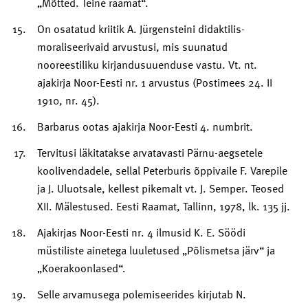
„Mõtted. Teine raamat“.
On osatatud kriitik A. Jürgensteini didaktilis-
moraliseerivaid arvustusi, mis suunatud
nooreestiliku kirjandusuuenduse vastu. Vt. nt.
ajakirja Noor-Eesti nr. 1 arvustus (Postimees 24. II
1910, nr. 45).
Barbarus ootas ajakirja Noor-Eesti 4. numbrit.
Tervitusi läkitatakse arvatavasti Pärnu-aegsetele
koolivendadele, sellal Peterburis õppivaile F. Varepile
ja J. Uluotsale, kellest pikemalt vt. J. Semper. Teosed
XII. Mälestused. Eesti Raamat, Tallinn, 1978, lk. 135 jj.
Ajakirjas Noor-Eesti nr. 4 ilmusid K. E. Söödi
müstiliste ainetega luuletused „Põlismetsa järv“ ja
„Koerakoonlased“.
Selle arvamusega polemiseerides kirjutab N.