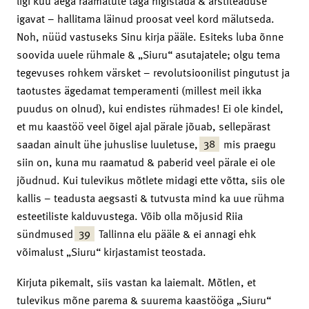
ligi kuu aega raamatute taga higistada & arstiteaduse
igavat – hallitama läinud proosat veel kord mälutseda.
Noh, nüüd vastuseks Sinu kirja pääle. Esiteks luba õnne
soovida uuele rühmale & „Siuru“ asutajatele; olgu tema
tegevuses rohkem värsket – revolutsioonilist pingutust ja
taotustes ägedamat temperamenti (millest meil ikka
puudus on olnud), kui endistes rühmades! Ei ole kindel,
et mu kaastöö veel õigel ajal pärale jõuab, sellepärast
38
saadan ainult ühe juhuslise luuletuse,
mis praegu
siin on, kuna mu raamatud & paberid veel pärale ei ole
jõudnud. Kui tulevikus mõtlete midagi ette võtta, siis ole
kallis – teadusta aegsasti & tutvusta mind ka uue rühma
esteetiliste kalduvustega. Võib olla mõjusid Riia
39
sündmused
Tallinna elu pääle & ei annagi ehk
võimalust „Siuru“ kirjastamist teostada.
Kirjuta pikemalt, siis vastan ka laiemalt. Mõtlen, et
tulevikus mõne parema & suurema kaastööga „Siuru“