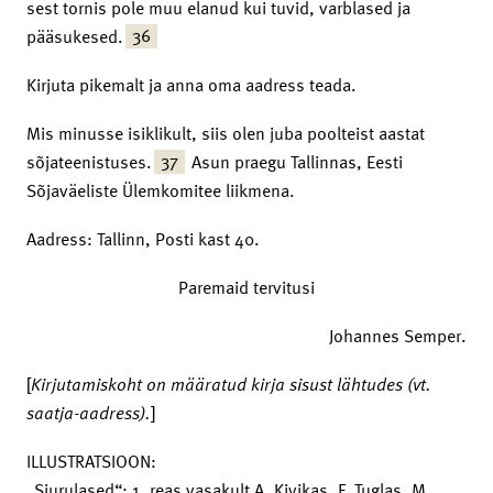
sest tornis pole muu elanud kui tuvid, varblased ja
36
pääsukesed.
Kirjuta pikemalt ja anna oma aadress teada.
Mis minusse isiklikult, siis olen juba poolteist aastat
37
sõjateenistuses.
Asun praegu Tallinnas, Eesti
Sõjaväeliste Ülemkomitee liikmena.
Aadress: Tallinn, Posti kast 40.
Paremaid tervitusi
Johannes Semper.
[
Kirjutamiskoht
on määratud kirja sisust lähtudes (vt.
saatja-aadress).
]
ILLUSTRATSIOON:
„Siurulased“: 1. reas vasakult A. Kivikas, F. Tuglas, M.