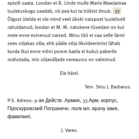
epistli saata. Loodan et B. Linde mulle Maria Maarjamaa
33
luuletuskogu saadab, nii pea kui ta trükist ilmub.
Õigust ütelda ei ole mind veel ükski naispoet luuleliselt
rahuldanud; loodan et M. M. natukene tüsedam on kui
meie enne esinenud naised. Minu töö ei saa selle lärmi
sees viljakas olla; ehk pääle sõja likvideerimist lähab
korda (kui enne mõni pomm kaela ei kuku) paberile
mahutada, mis sõjaväljade vereaurus on valminud.
Ela hästi.
Terv. Sinu J. Barbarus.
P.S. Adress: 9-ая Действ. Армия, 33 Арм. корпус,
Проскуровский Пограничн. полк мл. врачу (имя,
фамилия).
J. Vares.