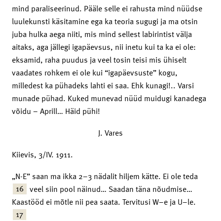
mind paraliseerinud. Pääle selle ei rahusta mind nüüdse
luulekunsti käsitamine ega ka teoria sugugi ja ma otsin
juba hulka aega niiti, mis mind sellest labirintist välja
aitaks, aga jällegi igapäevsus, nii inetu kui ta ka ei ole:
eksamid, raha puudus ja veel tosin teisi mis ühiselt
vaadates rohkem ei ole kui “igapäevsuste” kogu,
milledest ka pühadeks lahti ei saa. Ehk kunagi!.. Varsi
munade pühad. Kuked munevad nüüd muidugi kanadega
võidu – Aprill… Häid pühi!
J. Vares
Kiievis, 3/IV. 1911.
„N-E” saan ma ikka 2–3 nädalit hiljem kätte. Ei ole teda
16
veel siin pool näinud… Saadan täna nõudmise…
Kaastööd ei mõtle nii pea saata. Tervitusi W–e ja U–le.
17