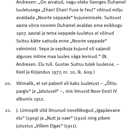
Andresen: „On arvatud, nagu oleks Georges Duhamel
luuletusega „Ehan! Ehan! Fuse le Feu!“ võinud mõju
avaldada „Noorte seppade“ kujunemisele. Suitsust
aasta võrra noorem Duhamel avaldas oma esikkogu
1907. aastal ja tema seppade-luuletus ei võinud
Suitsu kätte sattuda enne „Noorte seppade“
valmimist. Sepa ja sepikoja kujund oli sajandi
alguses mitme maa luules väga levinud.“ (N.
Andresen. Elu tuli. Gustav Suitsu tulek luulesse. –
Keel ja Kirjandus 1977, nr. 10, lk. 609.)
Võimalik, et sel paberil oli kaks luuletust – „Õhtu
pargis“ ja „Jalutusel“ –, mis ilmusid Noor-Eesti IV
albumis 1912.
J. Lintropilt olid ilmunud novellikogud „Igapäevane
elu“ (1909) ja „Nutt ja naer“ (1910) ning pikem
jutustus „Villem Elgas“ (1911).