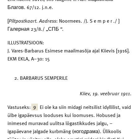
Благов. 67/12. j.n.e.
[
Piltpostkaart.
Aadress
: Noormees. /J. S e m p e r ./ ]
Галерная 23/8./ „СПБ “.
ILLUSTRATSIOON:
J. Vares-Barbarus Esimese maailmasõja ajal Kiievis [1916].
EKM EKLA, A–30: 15
BARBARUS SEMPERILE
Kiiev,
19. veebruar 1911
.
9
Vastuseks:
Ei ole ka siin midagi neitsilist idyllilist, vaid
ülbe igapäevsus looduses kui loomuses. Hobused ja
inimesed murravad uulitsa lögastikkudes jalgu, –
igapäevane jalgade kurbmäng (ногодрама). Ülikoolis