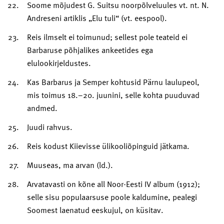
Soome mõjudest G. Suitsu noorpõlveluules vt. nt. N.
Andreseni artiklis „Elu tuli“ (vt. eespool).
Reis ilmselt ei toimunud; sellest pole teateid ei
Barbaruse põhjalikes ankeetides ega
elulookirjeldustes.
Kas Barbarus ja Semper kohtusid Pärnu laulupeol,
mis toimus 18.–20. juunini, selle kohta puuduvad
andmed.
Juudi rahvus.
Reis kodust Kiievisse ülikooliõpinguid jätkama.
Muuseas, ma arvan (ld.).
Arvatavasti on kõne all Noor-Eesti IV album (1912);
selle sisu populaarsuse poole kaldumine, pealegi
Soomest laenatud eeskujul, on küsitav.