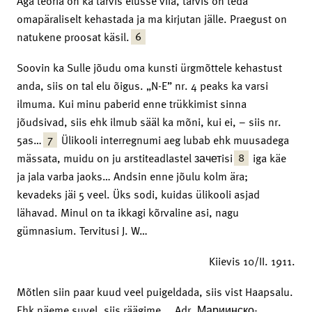
Aga teoria on ka tarvis elusse viia, tarvis on teda
omapäraliselt kehastada ja ma kirjutan jälle. Praegust on
6
natukene proosat käsil.
Soovin ka Sulle jõudu oma kunsti ürgmõttele kehastust
anda, siis on tal elu õigus. „N-E” nr. 4 peaks ka varsi
ilmuma. Kui minu paberid enne trükkimist sinna
jõudsivad, siis ehk ilmub sääl ka mõni, kui ei, – siis nr.
7
5as…
Ülikooli interregnumi aeg lubab ehk muusadega
8
mässata, muidu on ju arstiteadlastel зачетisi
iga käe
ja jala varba jaoks… Andsin enne jõulu kolm ära;
kevadeks jäi 5 veel. Üks sodi, kuidas ülikooli asjad
lähavad. Minul on ta ikkagi kõrvaline asi, nagu
gümnasium. Tervitusi J. W…
Kiievis 10/II. 1911.
Mõtlen siin paar kuud veel puigeldada, siis vist Haapsalu.
Ehk näeme suvel, siis räägime … Adr. Мариинско-