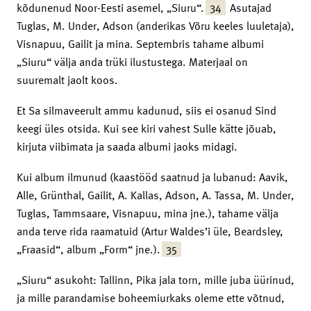
34
kõdunenud Noor-Eesti asemel, „Siuru“.
Asutajad
Tuglas, M. Under, Adson (anderikas Võru keeles luuletaja),
Visnapuu, Gailit ja mina. Septembris tahame albumi
„Siuru“ välja anda trüki ilustustega. Materjaal on
suuremalt jaolt koos.
Et Sa silmaveerult ammu kadunud, siis ei osanud Sind
keegi üles otsida. Kui see kiri vahest Sulle kätte jõuab,
kirjuta viibimata ja saada albumi jaoks midagi.
Kui album ilmunud (kaastööd saatnud ja lubanud: Aavik,
Alle, Grünthal, Gailit, A. Kallas, Adson, A. Tassa, M. Under,
Tuglas, Tammsaare, Visnapuu, mina jne.), tahame välja
anda terve rida raamatuid (Artur Waldes’i üle, Beardsley,
35
„Fraasid“, album „Form“ jne.).
„Siuru“ asukoht: Tallinn, Pika jala torn, mille juba üürinud,
ja mille parandamise boheemiurkaks oleme ette võtnud,