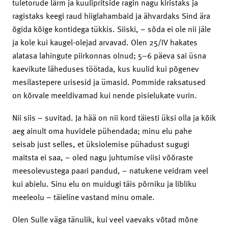
tuletorude lärm ja kuulipritside ragin nagu kiristaks ja
ragistaks keegi raud hiiglahambaid ja ähvardaks Sind ära
õgida kõige kontidega tükkis. Siiski, – sõda ei ole nii jäle
ja kole kui kaugel-olejad arvavad. Olen 25/IV hakates
alatasa lahingute piirkonnas olnud; 5–6 päeva sai üsna
kaevikute läheduses töötada, kus kuulid kui põgenev
mesilastepere urisesid ja ümasid. Pommide raksatused
on kõrvale meeldivamad kui nende pisielukate vurin.
Nii siis – suvitad. Ja hää on nii kord täiesti üksi olla ja kõik
aeg ainult oma huvidele pühendada; minu elu pahe
seisab just selles, et üksiolemise pühadust sugugi
maitsta ei saa, – oled nagu juhtumise viisi võõraste
meesolevustega paari pandud, – natukene veidram veel
kui abielu. Sinu elu on muidugi täis põrniku ja libliku
meeleolu – täieline vastand minu omale.
Olen Sulle väga tänulik, kui veel vaevaks võtad mõne