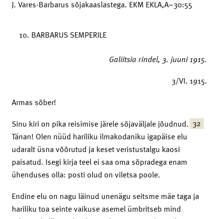
J. Vares-Barbarus sõjakaaslastega. EKM EKLA,A–30:55
BARBARUS SEMPERILE
Galiitsia
rindel, 3. juuni 1915.
3/VI. 1915.
Armas sõber!
32
Sinu kiri on pika reisimise järele sõjaväljale jõudnud.
Tänan! Olen nüüd hariliku ilmakodaniku igapäise elu
udaralt üsna võõrutud ja keset veristustalgu kaosi
paisatud. Isegi kirja teel ei saa oma sõpradega enam
ühenduses olla: posti olud on viletsa poole.
Endine elu on nagu läinud unenägu seitsme mäe taga ja
hariliku toa seinte vaikuse asemel ümbritseb mind