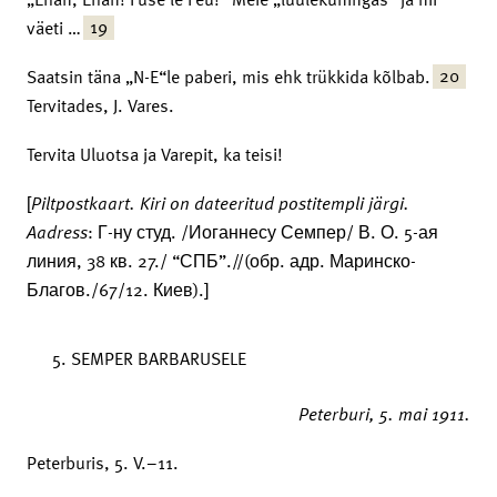
19
väeti …
20
Saatsin täna „N-E“le paberi, mis ehk trükkida kõlbab.
Tervitades, J. Vares.
Tervita Uluotsa ja Varepit, ka teisi!
[
Piltpostkaart.
Kiri on dateeritud postitempli järgi.
Aadress
: Г-ну студ. /Иоганнесу Семпер/ В. О. 5-ая
линия, 38 кв. 27./ “СПБ”.//(обр. адр. Маринско-
Благов./67/12. Киев).]
SEMPER BARBARUSELE
Peterburi,
5. mai 1911.
Peterburis, 5. V.–11.