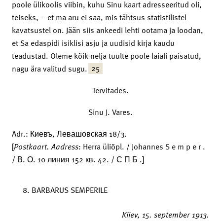
poole ülikoolis viibin, kuhu Sinu kaart adresseeritud oli,
teiseks, – et ma aru ei saa, mis tähtsus statistilistel
kavatsustel on. Jään siis ankeedi lehti ootama ja loodan,
et Sa edaspidi isiklisi asju ja uudisid kirja kaudu
teadustad. Oleme kõik nelja tuulte poole laiali paisatud,
25
nagu ära valitud sugu.
Tervitades.
Sinu J. Vares.
Adr.: Киевъ, Левашовская 18/3.
[
Postkaart.
Aadress
: Herra üliõpl. / Johannes S e m p e r .
/ В. О. 10 линия 152 кв. 42. / С П Б .]
BARBARUS SEMPERILE
Kiiev,
15. september 1913.