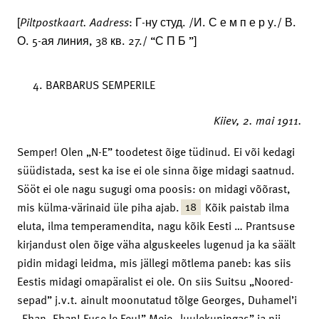
[
Piltpostkaart.
Aadress
: Г-ну студ. /И. С е м п е р у./ В.
О. 5-ая линия, 38 кв. 27./ “С П Б ”]
BARBARUS SEMPERILE
Kiiev,
2. mai 1911.
Semper! Olen „N-E” toodetest õige tüdinud. Ei või kedagi
süüdistada, sest ka ise ei ole sinna õige midagi saatnud.
Sööt ei ole nagu sugugi oma poosis: on midagi võõrast,
18
mis külma-värinaid üle piha ajab.
Kõik paistab ilma
eluta, ilma temperamendita, nagu kõik Eesti … Prantsuse
kirjandust olen õige väha alguskeeles lugenud ja ka säält
pidin midagi leidma, mis jällegi mõtlema paneb: kas siis
Eestis midagi omapäralist ei ole. On siis Suitsu „Noored-
sepad” j.v.t. ainult moonutatud tõlge Georges, Duhamel’i
„Ehan, Ehan! Fuse le Feu!” Meie „luulekuningas” ja nii