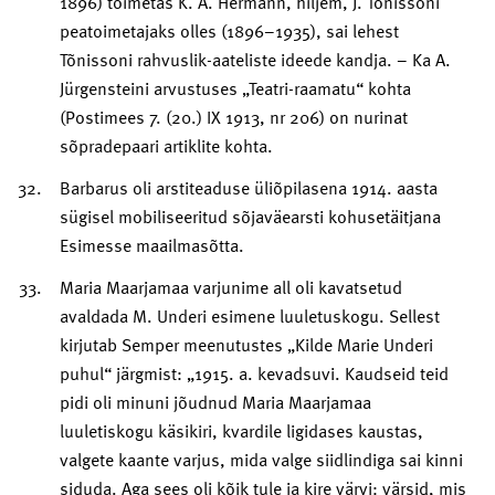
1896) toimetas K. A. Hermann, hiljem, J. Tõnissoni
peatoimetajaks olles (1896–1935), sai lehest
Tõnissoni rahvuslik-aateliste ideede kandja. – Ka A.
Jürgensteini arvustuses „Teatri-raamatu“ kohta
(Postimees 7. (20.) IX 1913, nr 206) on nurinat
sõpradepaari artiklite kohta.
Barbarus oli arstiteaduse üliõpilasena 1914. aasta
sügisel mobiliseeritud sõjaväearsti kohusetäitjana
Esimesse maailmasõtta.
Maria Maarjamaa varjunime all oli kavatsetud
avaldada M. Underi esimene luuletuskogu. Sellest
kirjutab Semper meenutustes „Kilde Marie Underi
puhul“ järgmist: „1915. a. kevadsuvi. Kaudseid teid
pidi oli minuni jõudnud Maria Maarjamaa
luuletiskogu käsikiri, kvardile ligidases kaustas,
valgete kaante varjus, mida valge siidlindiga sai kinni
siduda. Aga sees oli kõik tule ja kire värvi: värsid, mis