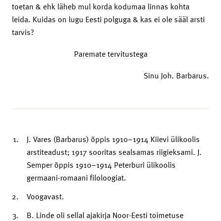
toetan & ehk läheb mul korda kodumaa linnas kohta
leida. Kuidas on lugu Eesti polguga & kas ei ole sääl arsti
tarvis?
Paremate tervitustega
Sinu Joh. Barbarus.
J. Vares (Barbarus) õppis 1910–1914 Kiievi ülikoolis
arstiteadust; 1917 sooritas sealsamas riigieksami. J.
Semper õppis 1910–1914 Peterburi ülikoolis
germaani-romaani filoloogiat.
Voogavast.
B. Linde oli sellal ajakirja Noor-Eesti toimetuse