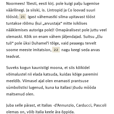
Noormees! Tõesti, eesti kirj. pole kuigi palju lugemise
väärilinegi. Ja siiski, is. Lintropid ja Co loovad suuri
21
töösid;
igast vähemastki silma upitavast tööst
tuntakse rõõmu (kui „arvustaja“ mitte isiklises
nääklemises autoriga pole)! Omapäralisest pole juttu veel
olemaski. Kõik on enam vähem jäljendajad. Suitsu „Elu
tuli“ pole üksi Duhamel’i tõlge, vaid peaaegu tervelt
22
soome meeste imitatsion,
nagu keegi seda arvas
teadvat.
Suveks kogun kaunistigi moona, et siis kõikidel
võimalustel nii elada katsuda, kuidas kõige paremini
meeldib. Viimasel ajal olen enamasti prantsuse
sümbolistisi lugenud, kuna ka itallasi jõudu mööda
maitsenud olen.
Juba selle pärast, et Italias -d’Annunzio, Carducci, Pascoli
olemas on, võib italia keele ära õppida.