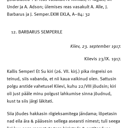
Under ja A. Adson; ülemises reas vasakult A. Alle, J.
Barbarus ja J. Semper.EKM EKLA, A–84: 32
BARBARUS SEMPERILE
Kiiev,
23. september 1917.
Kiievis 23/IX. 1917.
Kallis Semper! Et Su kiri (26. VII. kirj.) pika ringreisi on
teinud, siis vabanda, et nii kaua vaikinud olen. Sattusin
polgu arstide vahetusel Kiievi, kuhu 22/VIII jõudsin; kiri
oli just pääle minu polgust lahkumise sinna jõudnud,
kust ta siis järgi läkitati.
Siia jõudes hakkasin riigieksamitega jändama; lõpetasin
nad eila ära & pääsesin sellega asearsti nimest; tuli seega