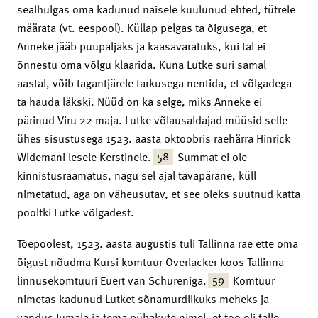
sealhulgas oma kadunud naisele kuulunud ehted, tütrele
määrata (vt. eespool). Küllap pelgas ta õigusega, et
Anneke jääb puupaljaks ja kaasavaratuks, kui tal ei
õnnestu oma võlgu klaarida. Kuna Lutke suri samal
aastal, võib tagantjärele tarkusega nentida, et võlgadega
ta hauda läkski. Nüüd on ka selge, miks Anneke ei
pärinud Viru 22 maja. Lutke võlausaldajad müüsid selle
ühes sisustusega 1523. aasta oktoobris raehärra Hinrick
58
Widemani lesele Kerstinele.
Summat ei ole
kinnistusraamatus, nagu sel ajal tavapärane, küll
nimetatud, aga on väheusutav, et see oleks suutnud katta
pooltki Lutke võlgadest.
Tõepoolest, 1523. aasta augustis tuli Tallinna rae ette oma
õigust nõudma Kursi komtuur Overlacker koos Tallinna
59
linnusekomtuuri Euert van Schureniga.
Komtuur
nimetas kadunud Lutket sõnamurdlikuks meheks ja
vandus Jumala ja tema pühakute nimel, et too oli talle