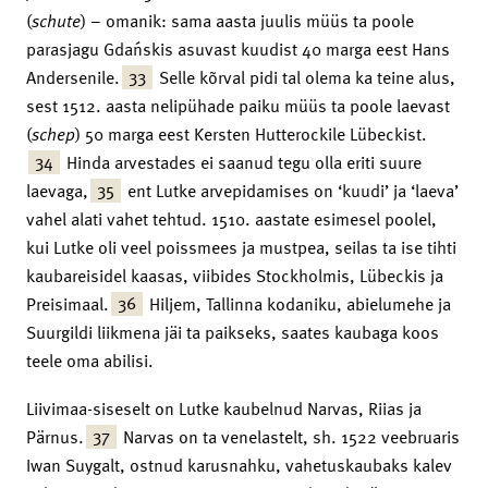
(
schute
) – omanik: sama aasta juulis müüs ta poole
parasjagu Gdańskis asuvast kuudist 40 marga eest Hans
33
Andersenile.
Selle kõrval pidi tal olema ka teine alus,
sest 1512. aasta nelipühade paiku müüs ta poole laevast
(
schep
) 50 marga eest Kersten Hutterockile Lübeckist.
34
Hinda arvestades ei saanud tegu olla eriti suure
35
laevaga,
ent Lutke arvepidamises on ‘kuudi’ ja ‘laeva’
vahel alati vahet tehtud. 1510. aastate esimesel poolel,
kui Lutke oli veel poissmees ja mustpea, seilas ta ise tihti
kaubareisidel kaasas, viibides Stockholmis, Lübeckis ja
36
Preisimaal.
Hiljem, Tallinna kodaniku, abielumehe ja
Suurgildi liikmena jäi ta paikseks, saates kaubaga koos
teele oma abilisi.
Liivimaa-siseselt on Lutke kaubelnud Narvas, Riias ja
37
Pärnus.
Narvas on ta venelastelt, sh. 1522 veebruaris
Iwan Suygalt, ostnud karusnahku, vahetuskaubaks kalev