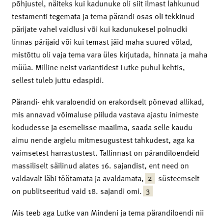
põhjustel, näiteks kui kadunuke oli siit ilmast lahkunud
testamenti tegemata ja tema pärandi osas oli tekkinud
pärijate vahel vaidlusi või kui kadunukesel polnudki
linnas pärijaid või kui temast jäid maha suured võlad,
mistõttu oli vaja tema vara üles kirjutada, hinnata ja maha
müüa. Milline neist variantidest Lutke puhul kehtis,
sellest tuleb juttu edaspidi.
Pärandi- ehk varaloendid on erakordselt põnevad allikad,
mis annavad võimaluse piiluda vastava ajastu inimeste
kodudesse ja esemelisse maailma, saada selle kaudu
aimu nende argielu mitmesugustest tahkudest, aga ka
vaimsetest harrastustest. Tallinnast on pärandiloendeid
massiliselt säilinud alates 16. sajandist, ent need on
2
valdavalt läbi töötamata ja avaldamata,
süsteemselt
3
on publitseeritud vaid 18. sajandi omi.
Mis teeb aga Lutke van Mindeni ja tema pärandiloendi nii