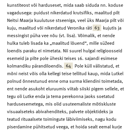
kunstiteost või harduseset, mida saab siduda nn. koduse
vagadusega: puidust nikerdatud krutsifiks, maalitud pilt
Neitsi Maarja kuulutuse stseeniga, veel üks Maarja pilt või
63
kuju, maalitud või nikerdatud Veronika räti
kujutis ja
messingist püha vee nõu (vt. lisa). Võimalik, et nende
hulka tuleb lisada ka „maalitud lõuend“, mille süžeed
loendis paraku ei nimetata. Nii suurel hulgal religioosseid
esemeid ja pilte pole üheski teises 16. sajandi esimese
64
kolmandiku pärandiloendis.
Pole küll välistatud, et
mõni neist võis olla kellegi teise tellitud kaup, mida Lutkel
polnud õnnestunud enne oma surma kliendini toimetada,
ent nende asukoht eluruumis viitab siiski pigem sellele, et
tegu oli Lutke enda ja tema perekonna jaoks soetatud
hardusesemetega, mis olid usuteemaliste mõtiskluste
visuaalseteks abivahenditeks, palvete objektideks ja
teatud rituaalsete toimingute läbiviimiseks, nagu kodu
piserdamine pühitsetud veega, et hoida sealt eemal kurje