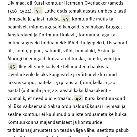
Liivimaal oli Kursi komtuur Hermann Overlacker (ametis
43
1518–1524).
Lutke ostis temalt aastas umbes 2 lasti
44
linnaseid ja 4 lasti rukist.
Komtuurile müüs ta
peamiselt mitmesuguseid kangaid, sealhulgas Brugge,
Amsterdami ja Dortmundi kalevit, toorrauda, aga ka
mitmesuguseid toiduaineid: lõhet, hülgepekki, Lissaboni
õli, soola, pipart, safranit, võid, humalaid, Skåne ja
Ålborgi heeringaid, kuivatatud turska, juustu, veini jne.
45
Ilmselt spetsiaalsete tellimustena hankis ta
Overlackerile lisaks kangastele ja vürtsidele ka muid
luksuskaupu, näiteks 1519. aastal (torni)kella, 1520.
aastal (õli)lambi ja 1522. aastal kaks klaasakent –
46
võimalik, et need olid vitraažid.
Kursi komtuurkond
oli üks väiksemaid Saksa ordu haldusüksusi Liivimaal ja
sealne komtuur ei kuulunud oluliste orduametnike hulka.
Komtuurkonna majandamisest ja komtuuride
tarbimisharjumustest on teada väga vähe, seetõttu pakub