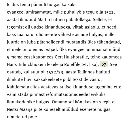
leidus tema pärandi hulgas ka kaks
evangeeliumiraamatut, mille puhul võis tegu olla 1522.
aastal ilmunud Martin Lutheri piiblitõlkega. Sellele, et
tegemist oli uudse kirjandusega, viitab asjaolu, et need
kaks raamatut olid nende väheste asjade hulgas, mille
juurde on juba pärandiloendi mustandis üles tähendatud,
et neile on olemas ostjad. Üks evangeeliumiraamat müüdi
5 marga eest kaupmees Gert Hulshorstile, teine kaupmees
67
Hans Tidinckhuseni lesele ja Roleffile (vt. lisa).
See
osutab, kui suur oli 1522/23. aasta Tallinnas haritud
ilmikute huvi saksakeelsete piiblitekstide vastu.
Kahtlemata aitas vastavasisulise kirjanduse lugemine ette
valmistada pinnast reformatsiooniideede levikuks
linnakodanike hulgas. Omamoodi kõnekas on seegi, et
Neitsi Maarja pilte koheselt müüdud esemete hulgas
nimetatud pole.