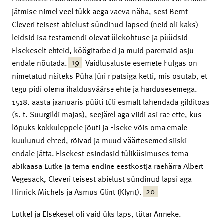
jätmise nimel veel tükk aega vaeva näha, sest Bernt
Cleveri teisest abielust sündinud lapsed (neid oli kaks)
leidsid isa testamendi olevat ülekohtuse ja püüdsid
Elsekeselt ehteid, köögitarbeid ja muid paremaid asju
19
endale nõutada.
Vaidlusaluste esemete hulgas on
nimetatud näiteks Püha Jüri ripatsiga ketti, mis osutab, et
tegu pidi olema ihaldusväärse ehte ja hardusesemega.
1518. aasta jaanuaris püüti tüli esmalt lahendada gilditoas
(s. t. Suurgildi majas), seejärel aga viidi asi rae ette, kus
lõpuks kokkuleppele jõuti ja Elseke võis oma emale
kuulunud ehted, rõivad ja muud väärtesemed siiski
endale jätta. Elsekest esindasid tüliküsimuses tema
abikaasa Lutke ja tema endine eestkostja raehärra Albert
Vegesack, Cleveri teisest abielust sündinud lapsi aga
20
Hinrick Michels ja Asmus Glint (Klynt).
Lutkel ja Elsekesel oli vaid üks laps, tütar Anneke.