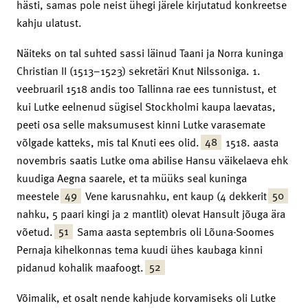
hästi, samas pole neist ühegi järele kirjutatud konkreetse
kahju ulatust.
Näiteks on tal suhted sassi läinud Taani ja Norra kuninga
Christian II (1513–1523) sekretäri Knut Nilssoniga. 1.
veebruaril 1518 andis too Tallinna rae ees tunnistust, et
kui Lutke eelnenud sügisel Stockholmi kaupa laevatas,
peeti osa selle maksumusest kinni Lutke varasemate
48
võlgade katteks, mis tal Knuti ees olid.
1518. aasta
novembris saatis Lutke oma abilise Hansu väikelaeva ehk
kuudiga Aegna saarele, et ta müüks seal kuninga
49
50
meestele
Vene karusnahku, ent kaup (4 dekkerit
nahku, 5 paari kingi ja 2 mantlit) olevat Hansult jõuga ära
51
võetud.
Sama aasta septembris oli Lõuna-Soomes
Pernaja kihelkonnas tema kuudi ühes kaubaga kinni
52
pidanud kohalik maafoogt.
Võimalik, et osalt nende kahjude korvamiseks oli Lutke