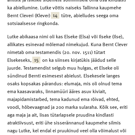
ka abiellumine. Lutke võttis naiseks Tallinna kaupmehe
14
Bernt Cleveri (Klever)
tütre, abielludes seega oma
sotsiaalsesse ringkonda.
Lutke abikaasa nimi oli kas Elseke (Elsa) või Ilseke (Ilse),
allikates esinevad mõlemad nimekujud. Kuna Bernt Clever
nimetab oma testamendis (20. nov. 1511) tütart
15
Elsekeseks,
on ka siinses kirjatükis jäädud selle
juurde. Testamendist selgub muu hulgas, et Elseke oli
sündinud Bernti esimesest abielust. Elsekesele langes
osaks kopsakas pärandus: elumaja, mis oli olnud tema
ema kaasavaraks, linnamüüri ääres asuv kiviait,
majapidamistarbed, tema kadunud ema rõivad, ehted,
voodi, hõbevaagnad ja 200 marka sularaha. Kõik see, eriti
aga maja ja ait, lisas tütarlapsele pruudina kindlasti
atraktiivsust, eriti ühe sisserännanud kaupmehe silmis
nagu Lutke, kel endal ei pruukinud veel olla võimalust või