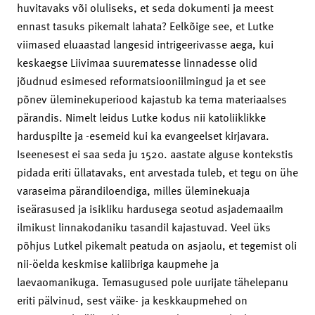
huvitavaks või oluliseks, et seda dokumenti ja meest
ennast tasuks pikemalt lahata? Eelkõige see, et Lutke
viimased eluaastad langesid intrigeerivasse aega, kui
keskaegse Liivimaa suurematesse linnadesse olid
jõudnud esimesed reformatsiooniilmingud ja et see
põnev üleminekuperiood kajastub ka tema materiaalses
pärandis. Nimelt leidus Lutke kodus nii katoliiklikke
harduspilte ja -esemeid kui ka evangeelset kirjavara.
Iseenesest ei saa seda ju 1520. aastate alguse kontekstis
pidada eriti üllatavaks, ent arvestada tuleb, et tegu on ühe
varaseima pärandiloendiga, milles üleminekuaja
iseärasused ja isikliku hardusega seotud asjademaailm
ilmikust linnakodaniku tasandil kajastuvad. Veel üks
põhjus Lutkel pikemalt peatuda on asjaolu, et tegemist oli
nii-öelda keskmise kaliibriga kaupmehe ja
laevaomanikuga. Temasugused pole uurijate tähelepanu
eriti pälvinud, sest väike- ja keskkaupmehed on