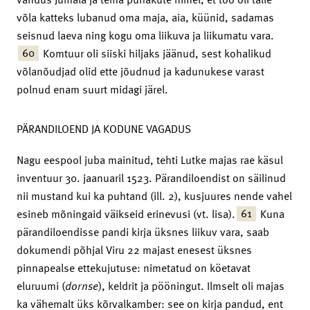
võla katteks lubanud oma maja, aia, küünid, sadamas
seisnud laeva ning kogu oma liikuva ja liikumatu vara.
60
Komtuur oli siiski hiljaks jäänud, sest kohalikud
võlanõudjad olid ette jõudnud ja kadunukese varast
polnud enam suurt midagi järel.
PÄRANDILOEND JA KODUNE VAGADUS
Nagu eespool juba mainitud, tehti Lutke majas rae käsul
inventuur 30. jaanuaril 1523. Pärandiloendist on säilinud
nii mustand kui ka puhtand (ill. 2), kusjuures nende vahel
61
esineb mõningaid väikseid erinevusi (vt. lisa).
Kuna
pärandiloendisse pandi kirja üksnes liikuv vara, saab
dokumendi põhjal Viru 22 majast enesest üksnes
pinnapealse ettekujutuse: nimetatud on köetavat
eluruumi (
dornse
), keldrit ja pööningut. Ilmselt oli majas
ka vähemalt üks kõrvalkamber: see on kirja pandud, ent