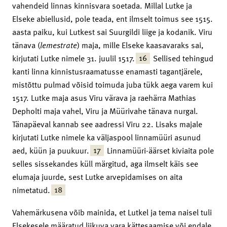
vahendeid linnas kinnisvara soetada. Millal Lutke ja
Elseke abiellusid, pole teada, ent ilmselt toimus see 1515.
aasta paiku, kui Lutkest sai Suurgildi liige ja kodanik. Viru
tänava (
lemestrate
) maja, mille Elseke kaasavaraks sai,
16
kirjutati Lutke nimele 31. juulil 1517.
Sellised tehingud
kanti linna kinnistusraamatusse enamasti tagantjärele,
mistõttu pulmad võisid toimuda juba tükk aega varem kui
1517. Lutke maja asus Viru värava ja raehärra Mathias
Depholti maja vahel, Viru ja Müürivahe tänava nurgal.
Tänapäeval kannab see aadressi Viru 22. Lisaks majale
kirjutati Lutke nimele ka väljaspool linnamüüri asunud
17
aed, küün ja puukuur.
Linnamüüri-äärset kiviaita pole
selles sissekandes küll märgitud, aga ilmselt käis see
elumaja juurde, sest Lutke arvepidamises on aita
18
nimetatud.
Vahemärkusena võib mainida, et Lutkel ja tema naisel tuli
Elsekesele määratud liikuva vara kättesaamise või endale