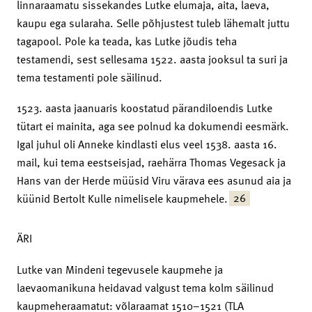
linnaraamatu sissekandes Lutke elumaja, aita, laeva,
kaupu ega sularaha. Selle põhjustest tuleb lähemalt juttu
tagapool. Pole ka teada, kas Lutke jõudis teha
testamendi, sest sellesama 1522. aasta jooksul ta suri ja
tema testamenti pole säilinud.
1523. aasta jaanuaris koostatud pärandiloendis Lutke
tütart ei mainita, aga see polnud ka dokumendi eesmärk.
Igal juhul oli Anneke kindlasti elus veel 1538. aasta 16.
mail, kui tema eestseisjad, raehärra Thomas Vegesack ja
Hans van der Herde müüsid Viru värava ees asunud aia ja
26
küünid Bertolt Kulle nimelisele kaupmehele.
ÄRI
Lutke van Mindeni tegevusele kaupmehe ja
laevaomanikuna heidavad valgust tema kolm säilinud
kaupmeheraamatut: võlaraamat 1510–1521 (TLA