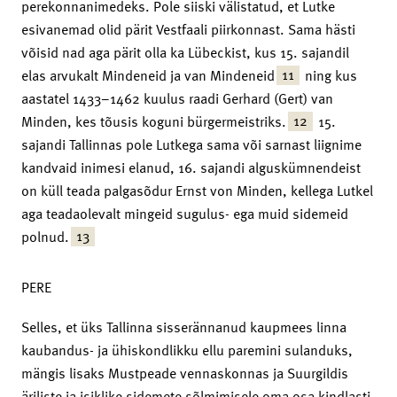
perekonnanimedeks. Pole siiski välistatud, et Lutke
esivanemad olid pärit Vestfaali piirkonnast. Sama hästi
võisid nad aga pärit olla ka Lübeckist, kus 15. sajandil
11
elas arvukalt Mindeneid ja van Mindeneid
ning kus
aastatel 1433–1462 kuulus raadi Gerhard (Gert) van
12
Minden, kes tõusis koguni bürgermeistriks.
15.
sajandi Tallinnas pole Lutkega sama või sarnast liignime
kandvaid inimesi elanud, 16. sajandi alguskümnendeist
on küll teada palgasõdur Ernst von Minden, kellega Lutkel
aga teadaolevalt mingeid sugulus- ega muid sidemeid
13
polnud.
PERE
Selles, et üks Tallinna sisserännanud kaupmees linna
kaubandus- ja ühiskondlikku ellu paremini sulanduks,
mängis lisaks Mustpeade vennaskonnas ja Suurgildis
äriliste ja isiklike sidemete sõlmimisele oma osa kindlasti