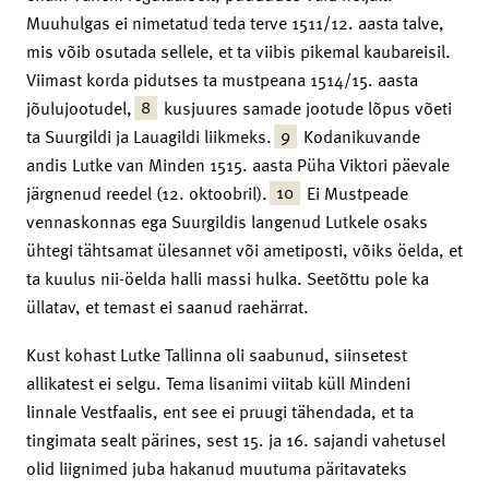
Muuhulgas ei nimetatud teda terve 1511/12. aasta talve,
mis võib osutada sellele, et ta viibis pikemal kaubareisil.
Viimast korda pidutses ta mustpeana 1514/15. aasta
8
jõulujootudel,
kusjuures samade jootude lõpus võeti
9
ta Suurgildi ja Lauagildi liikmeks.
Kodanikuvande
andis Lutke van Minden 1515. aasta Püha Viktori päevale
10
järgnenud reedel (12. oktoobril).
Ei Mustpeade
vennaskonnas ega Suurgildis langenud Lutkele osaks
ühtegi tähtsamat ülesannet või ametiposti, võiks öelda, et
ta kuulus nii-öelda halli massi hulka. Seetõttu pole ka
üllatav, et temast ei saanud raehärrat.
Kust kohast Lutke Tallinna oli saabunud, siinsetest
allikatest ei selgu. Tema lisanimi viitab küll Mindeni
linnale Vestfaalis, ent see ei pruugi tähendada, et ta
tingimata sealt pärines, sest 15. ja 16. sajandi vahetusel
olid liignimed juba hakanud muutuma päritavateks