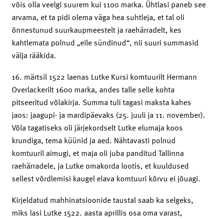
võis olla veelgi suurem kui 1100 marka. Ühtlasi paneb see
arvama, et ta pidi olema väga hea suhtleja, et tal oli
õnnestunud suurkaupmeestelt ja raehärradelt, kes
kahtlemata polnud „eile sündinud“, nii suuri summasid
välja rääkida.
16. märtsil 1522 laenas Lutke Kursi komtuurilt Hermann
Overlackerilt 1600 marka, andes talle selle kohta
pitseeritud võlakirja. Summa tuli tagasi maksta kahes
jaos: jaagupi- ja mardipäevaks (25. juuli ja 11. november).
Võla tagatiseks oli järjekordselt Lutke elumaja koos
krundiga, tema küünid ja aed. Nähtavasti polnud
komtuuril aimugi, et maja oli juba panditud Tallinna
raehärradele, ja Lutke omakorda lootis, et kuuldused
sellest võrdlemisi kaugel elava komtuuri kõrvu ei jõuagi.
Kirjeldatud mahhinatsioonide taustal saab ka selgeks,
miks lasi Lutke 1522. aasta aprillis osa oma varast,