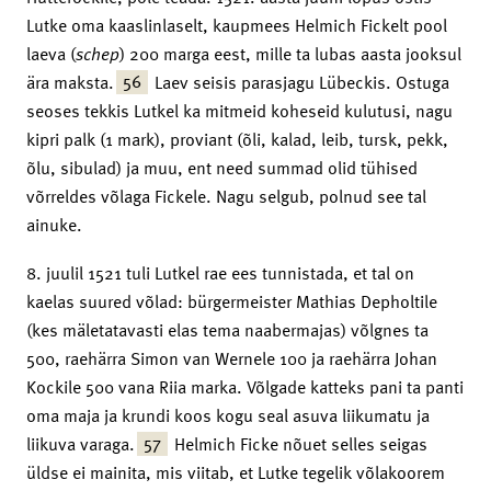
Lutke oma kaaslinlaselt, kaupmees Helmich Fickelt pool
laeva (
schep
) 200 marga eest, mille ta lubas aasta jooksul
56
ära maksta.
Laev seisis parasjagu Lübeckis. Ostuga
seoses tekkis Lutkel ka mitmeid koheseid kulutusi, nagu
kipri palk (1 mark), proviant (õli, kalad, leib, tursk, pekk,
õlu, sibulad) ja muu, ent need summad olid tühised
võrreldes võlaga Fickele. Nagu selgub, polnud see tal
ainuke.
8. juulil 1521 tuli Lutkel rae ees tunnistada, et tal on
kaelas suured võlad: bürgermeister Mathias Depholtile
(kes mäletatavasti elas tema naabermajas) võlgnes ta
500, raehärra Simon van Wernele 100 ja raehärra Johan
Kockile 500 vana Riia marka. Võlgade katteks pani ta panti
oma maja ja krundi koos kogu seal asuva liikumatu ja
57
liikuva varaga.
Helmich Ficke nõuet selles seigas
üldse ei mainita, mis viitab, et Lutke tegelik võlakoorem