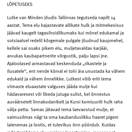
LÕPETUSEKS
Lutke van Minden jõudis Tallinnas tegutseda napilt 14
aastat. Tema elu kajastavate allikate hulk ja mitmekesisus
jäävad kaugelt tagasihoidlikumaks kui mõnel edukamal ja
sotsiaalsel redelil kõrgemale pulgale jõudnud kaupmehel,
kellele sai osaks pikem elu, muljetavaldav karjäär,
arvukas kaubapartnerite võrgustik, palju lapsi jne.
Ajaloolased armastavad keskenduda „rikastele ja
ilusatele“, ent nende kõrval ei tohi ära unustada ka vähem
edukaid ja vähem õnnelikke. Lutkest võib eriti tema
viimaste eluaastate valguses jääda mulje kui
hädavaresest või libeda jutuga sulist, kel õnnestus
auväärsetelt linnakodanikelt ja Kursi komtuurilt hulk raha
välja petta. Samas jätavad tema laevaostud mulje, et
vaimusilmas nägi ta oma kaubanduslikku haaret pigem
laienemas ja lootis, et tulevikus õnn pöördub. Kuidas