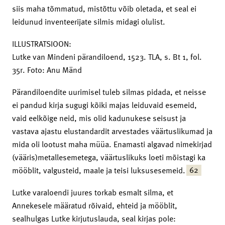
siis maha tõmmatud, mistõttu võib oletada, et seal ei
leidunud inventeerijate silmis midagi olulist.
ILLUSTRATSIOON:
Lutke van Mindeni pärandiloend, 1523. TLA, s. Bt 1, fol.
35r. Foto: Anu Mänd
Pärandiloendite uurimisel tuleb silmas pidada, et neisse
ei pandud kirja sugugi kõiki majas leiduvaid esemeid,
vaid eelkõige neid, mis olid kadunukese seisust ja
vastava ajastu elustandardit arvestades väärtuslikumad ja
mida oli lootust maha müüa. Enamasti algavad nimekirjad
(vääris)metallesemetega, väärtuslikuks loeti mõistagi ka
62
mööblit, valgusteid, maale ja teisi luksusesemeid.
Lutke varaloendi juures torkab esmalt silma, et
Annekesele määratud rõivaid, ehteid ja mööblit,
sealhulgas Lutke kirjutuslauda, seal kirjas pole: