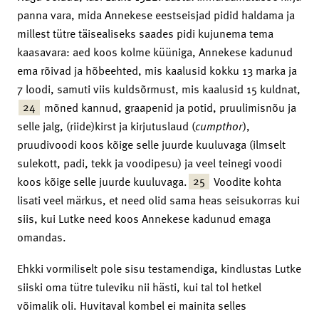
panna vara, mida Annekese eestseisjad pidid haldama ja
millest tütre täisealiseks saades pidi kujunema tema
kaasavara: aed koos kolme küüniga, Annekese kadunud
ema rõivad ja hõbeehted, mis kaalusid kokku 13 marka ja
7 loodi, samuti viis kuldsõrmust, mis kaalusid 15 kuldnat,
24
mõned kannud, graapenid ja potid, pruulimisnõu ja
selle jalg, (riide)kirst ja kirjutuslaud (
cumpthor
),
pruudivoodi koos kõige selle juurde kuuluvaga (ilmselt
sulekott, padi, tekk ja voodipesu) ja veel teinegi voodi
25
koos kõige selle juurde kuuluvaga.
Voodite kohta
lisati veel märkus, et need olid sama heas seisukorras kui
siis, kui Lutke need koos Annekese kadunud emaga
omandas.
Ehkki vormiliselt pole sisu testamendiga, kindlustas Lutke
siiski oma tütre tuleviku nii hästi, kui tal tol hetkel
võimalik oli. Huvitaval kombel ei mainita selles