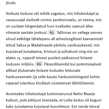
jõude.
Ilmikute kodune või isiklik vagadus, mis hiliskeskajal ja
varauusajal oluliselt vormis perekonnaelu, on teema, mis
on uurijate kõrgendatud huvi osaliseks saanud alles
65
viimaste aastate jooksul.
Tallinnas on sellega seoses
olnud eelkõige tähelepanu all arheoloogilistel kaevamistel
leitud Saksa ja Madalmaade päritolu savikujukesed, mis
kujutavad Jumalaema, Kristust ja pühakuid ning mis on
alates 15. sajandi teisest poolest paiknenud linlaste
66
koduses miljöös.
Pärandiloendid kui potentsiaalsed
allikad jõukamate linlaste kodudes leiduvate
hardusesemete (ja selle kaudu hardustoimingute) kohta
vajavad tulevikus kindlasti süsteemset läbitöötamist.
Arvestades hiliskeskajal kulmineerunud Neitsi Maarja
kultust, pole põhjust imestada, et Lutke kodus oli koguni
kaks Jumalaema kujutavat kunstiteost. Ent nende kõrval