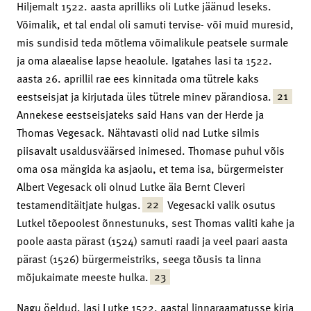
Hiljemalt 1522. aasta aprilliks oli Lutke jäänud leseks.
Võimalik, et tal endal oli samuti tervise- või muid muresid,
mis sundisid teda mõtlema võimalikule peatsele surmale
ja oma alaealise lapse heaolule. Igatahes lasi ta 1522.
aasta 26. aprillil rae ees kinnitada oma tütrele kaks
21
eestseisjat ja kirjutada üles tütrele minev pärandiosa.
Annekese eestseisjateks said Hans van der Herde ja
Thomas Vegesack. Nähtavasti olid nad Lutke silmis
piisavalt usaldusväärsed inimesed. Thomase puhul võis
oma osa mängida ka asjaolu, et tema isa, bürgermeister
Albert Vegesack oli olnud Lutke äia Bernt Cleveri
22
testamenditäitjate hulgas.
Vegesacki valik osutus
Lutkel tõepoolest õnnestunuks, sest Thomas valiti kahe ja
poole aasta pärast (1524) samuti raadi ja veel paari aasta
pärast (1526) bürgermeistriks, seega tõusis ta linna
23
mõjukaimate meeste hulka.
Nagu öeldud, lasi Lutke 1522. aastal linnaraamatusse kirja