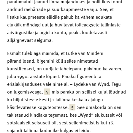
paratamatult jäänud linna majanduses ja poliitikas tooni
andnud raehärrade ja suurkaupmeeste varju. See, et
lisaks kaupmeeste eliidile pakub ka vähem edukate
elukäik mõndagi uut ja huvitavat tolleaegsete tallinlaste
ärivõrgustike ja argielu kohta, peaks loodetavasti
alljärgnevast selguma.
Esmalt tuleb aga mainida, et Lutke van Mindeni
pärandiloend, õigemini küll selles nimetatud
kunstiteosed, on uurijate tähelepanu pälvinud ka varem,
juba 1990. aastate lõpust. Paraku figureerib ta
erialakirjanduses vale nime all – Lydeke van Wynd. Tegu
4
on lugemisveaga,
mis paraku on sellisel kujul jõudnud
ka hiljutistesse Eesti ja Tallinna keskaja ajalugu
5
käsitlevatesse koguteostesse.
See omakorda on seni
takistanud kindlaks tegemast, kes „Wynd“ elukutselt või
sotsiaalselt seisuselt oli, sest sellenimelist isikut 16.
sajandi Tallinna kodanike hulgas ei leidu.