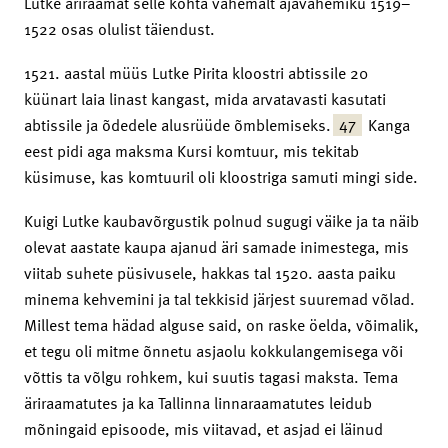
Lutke äriraamat selle kohta vähemalt ajavahemiku 1519–
1522 osas olulist täiendust.
1521. aastal müüs Lutke Pirita kloostri abtissile 20
küünart laia linast kangast, mida arvatavasti kasutati
47
abtissile ja õdedele alusrüüde õmblemiseks.
Kanga
eest pidi aga maksma Kursi komtuur, mis tekitab
küsimuse, kas komtuuril oli kloostriga samuti mingi side.
Kuigi Lutke kaubavõrgustik polnud sugugi väike ja ta näib
olevat aastate kaupa ajanud äri samade inimestega, mis
viitab suhete püsivusele, hakkas tal 1520. aasta paiku
minema kehvemini ja tal tekkisid järjest suuremad võlad.
Millest tema hädad alguse said, on raske öelda, võimalik,
et tegu oli mitme õnnetu asjaolu kokkulangemisega või
võttis ta võlgu rohkem, kui suutis tagasi maksta. Tema
äriraamatutes ja ka Tallinna linnaraamatutes leidub
mõningaid episoode, mis viitavad, et asjad ei läinud