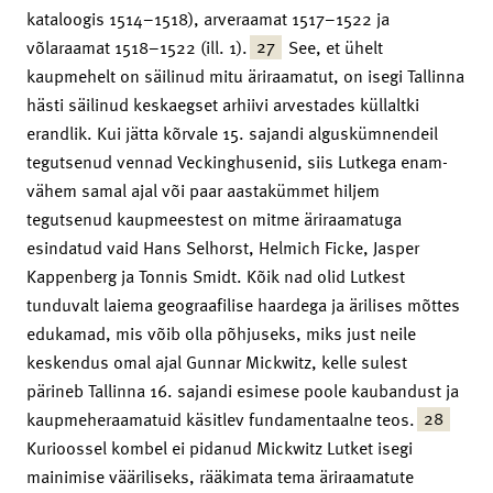
kataloogis 1514–1518), arveraamat 1517–1522 ja
27
võlaraamat 1518–1522 (ill. 1).
See, et ühelt
kaupmehelt on säilinud mitu äriraamatut, on isegi Tallinna
hästi säilinud keskaegset arhiivi arvestades küllaltki
erandlik. Kui jätta kõrvale 15. sajandi alguskümnendeil
tegutsenud vennad Veckinghusenid, siis Lutkega enam-
vähem samal ajal või paar aastakümmet hiljem
tegutsenud kaupmeestest on mitme äriraamatuga
esindatud vaid Hans Selhorst, Helmich Ficke, Jasper
Kappenberg ja Tonnis Smidt. Kõik nad olid Lutkest
tunduvalt laiema geograafilise haardega ja ärilises mõttes
edukamad, mis võib olla põhjuseks, miks just neile
keskendus omal ajal Gunnar Mickwitz, kelle sulest
pärineb Tallinna 16. sajandi esimese poole kaubandust ja
28
kaupmeheraamatuid käsitlev fundamentaalne teos.
Kurioossel kombel ei pidanud Mickwitz Lutket isegi
mainimise vääriliseks, rääkimata tema äriraamatute