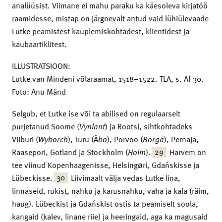
analüüsist. Viimane ei mahu paraku ka käesoleva kirjatöö
raamidesse, mistap on järgnevalt antud vaid lühiülevaade
Lutke peamistest kauplemiskohtadest, klientidest ja
kaubaartiklitest.
ILLUSTRATSIOON:
Lutke van Mindeni võlaraamat, 1518–1522. TLA, s. Af 30.
Foto: Anu Mänd
Selgub, et Lutke ise või ta abilised on regulaarselt
purjetanud Soome (
Vynlant
) ja Rootsi, sihtkohtadeks
Viiburi (
Wyborch
), Turu (Å
bo
), Porvoo (
Borga
), Pernaja,
29
Raasepori, Gotland ja Stockholm (
Holm
).
Harvem on
tee viinud Kopenhaagenisse, Helsingøri, Gdańskisse ja
30
Lübeckisse.
Liivimaalt välja vedas Lutke lina,
linnaseid, rukist, nahku ja karusnahku, vaha ja kala (räim,
haug). Lübeckist ja Gdańskist ostis ta peamiselt soola,
kangaid (kalev, linane riie) ja heeringaid, aga ka magusaid