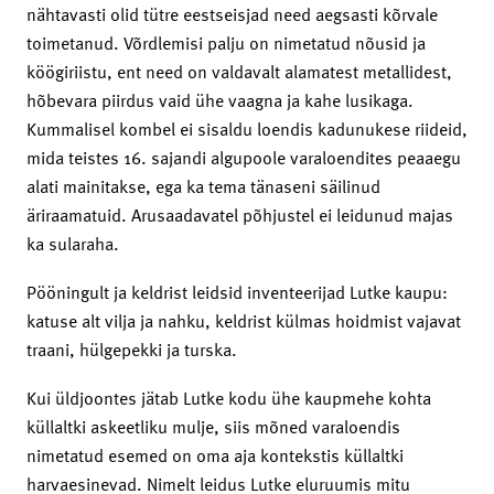
nähtavasti olid tütre eestseisjad need aegsasti kõrvale
toimetanud. Võrdlemisi palju on nimetatud nõusid ja
köögiriistu, ent need on valdavalt alamatest metallidest,
hõbevara piirdus vaid ühe vaagna ja kahe lusikaga.
Kummalisel kombel ei sisaldu loendis kadunukese riideid,
mida teistes 16. sajandi algupoole varaloendites peaaegu
alati mainitakse, ega ka tema tänaseni säilinud
äriraamatuid. Arusaadavatel põhjustel ei leidunud majas
ka sularaha.
Pööningult ja keldrist leidsid inventeerijad Lutke kaupu:
katuse alt vilja ja nahku, keldrist külmas hoidmist vajavat
traani, hülgepekki ja turska.
Kui üldjoontes jätab Lutke kodu ühe kaupmehe kohta
küllaltki askeetliku mulje, siis mõned varaloendis
nimetatud esemed on oma aja kontekstis küllaltki
harvaesinevad. Nimelt leidus Lutke eluruumis mitu