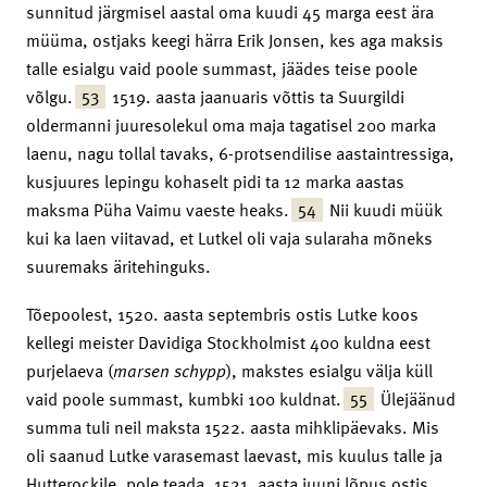
sunnitud järgmisel aastal oma kuudi 45 marga eest ära
müüma, ostjaks keegi härra Erik Jonsen, kes aga maksis
talle esialgu vaid poole summast, jäädes teise poole
53
võlgu.
1519. aasta jaanuaris võttis ta Suurgildi
oldermanni juuresolekul oma maja tagatisel 200 marka
laenu, nagu tollal tavaks, 6-protsendilise aastaintressiga,
kusjuures lepingu kohaselt pidi ta 12 marka aastas
54
maksma Püha Vaimu vaeste heaks.
Nii kuudi müük
kui ka laen viitavad, et Lutkel oli vaja sularaha mõneks
suuremaks äritehinguks.
Tõepoolest, 1520. aasta septembris ostis Lutke koos
kellegi meister Davidiga Stockholmist 400 kuldna eest
purjelaeva (
marsen schypp
), makstes esialgu välja küll
55
vaid poole summast, kumbki 100 kuldnat.
Ülejäänud
summa tuli neil maksta 1522. aasta mihklipäevaks. Mis
oli saanud Lutke varasemast laevast, mis kuulus talle ja
Hutterockile, pole teada. 1521. aasta juuni lõpus ostis