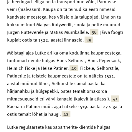
ja heeringad. Riiga on ta transportinud võid, Pärnusse
veini (malvasiiri). Kaupa on ta teinud ka eesti nimesid
kandvate meestega, kes võisid olla talupojad. Lina on ta
kokku ostnud Matyas Rutywerilt, soola ja potte müünud
38
Jurgen Rutteverele ja Matias Murrikallele.
Järva foogti
39
kupjalt ostis ta 1522. aastal linnaseid.
Mõistagi ajas Lutke äri ka oma kodulinna kaupmeestega,
tuntumad nende hulgas Hans Selhorst, Hans Pepersack,
40
Helmich Ficke ja Heise Patiner.
Fickele, Selhorstile,
Patinerile ja teistele kaupmeestele on ta näiteks 1521.
aastal müünud lõhet, Selhorstile samal aastal ka
härjanahku ja hülgepekki, ostes temalt omakorda
41
mitmesuguseid eri värvi kangaid (kalevit ja atlassi).
Raehärra Patiner müüs aga Lutkele 1519. aastal 27 siga ja
42
ostis temalt lõhet ja haugi.
Lutke regulaarsete kaubapartnerite-klientide hulgas