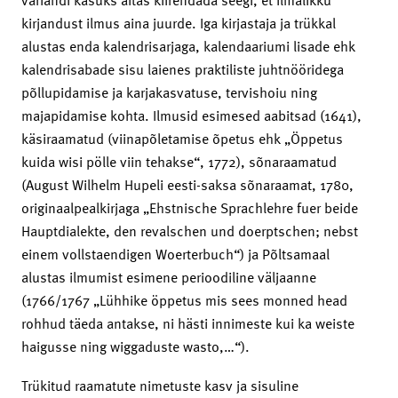
kirjandust ilmus aina juurde. Iga kirjastaja ja trükkal
alustas enda kalendrisarjaga, kalendaariumi lisade ehk
kalendrisabade sisu laienes praktiliste juhtnööridega
põllupidamise ja karjakasvatuse, tervishoiu ning
majapidamise kohta. Ilmusid esimesed aabitsad (1641),
käsiraamatud (viinapõletamise õpetus ehk „Öppetus
kuida wisi pölle viin tehakse“, 1772), sõnaraamatud
(August Wilhelm Hupeli eesti-saksa sõnaraamat, 1780,
originaalpealkirjaga „Ehstnische Sprachlehre fuer beide
Hauptdialekte, den revalschen und doerptschen; nebst
einem vollstaendigen Woerterbuch“) ja Põltsamaal
alustas ilmumist esimene perioodiline väljaanne
(1766/1767 „Lühhike öppetus mis sees monned head
rohhud täeda antakse, ni hästi innimeste kui ka weiste
haigusse ning wiggaduste wasto,…“).
Trükitud raamatute nimetuste kasv ja sisuline