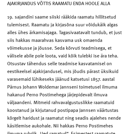
AJAKIRJANDUS VÕTTIS RAAMATU ENDA HOOLE ALLA
19. sajandini saame siiski rääkida raamatu hillitsetud
tulemisest. Raamatu ja kirjasõna suur võidukäik algas
alles ühes ärkamisajaga. Tagasivaatavalt tundub, et just
siis hakkas maarahvas kasvama usk omaenda
võimekusse ja jõusse. Seda kõrvuti teadmisega, et
välisele abile pole loota, vaid kõik tulebki ise ära teha.
Otsustav tähendus selle teadmise kasvatamisel on
eestikeelsel ajakirjandusel, mis jõudis pärast üksikuid
varasemaid lühikeseks jäänud katsetusi 1857. aastal
Pärnus Johann Woldemar Jannseni toimetusel ilmuma
hakanud Perno Postimehega järjepidevalt ilmuva
väljaandeni. Mitmeid rahvavalgustuslikke raamatuid
koostanud ja kirjutanud postipapa Jannsen väärtustas
kõrgelt haridust ja raamatut ning seadis ajalehes nende
käsitlemise aukohale. Nii hakkas Perno Postimehes
ilmuma rubriik „Ued ramatud“. Esimestest raamatute