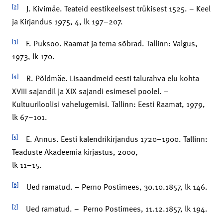
[2]
J. Kivimäe. Teateid eestikeelsest trükisest 1525. – Keel
ja Kirjandus 1975, 4, lk 197–207.
[3]
F. Puksoo. Raamat ja tema sõbrad. Tallinn: Valgus,
1973, lk 170.
[4]
R. Põldmäe. Lisaandmeid eesti talurahva elu kohta
XVIII sajandil ja XIX sajandi esimesel poolel. –
Kultuuriloolisi vahelugemisi. Tallinn: Eesti Raamat, 1979,
lk 67–101.
[5]
E. Annus. Eesti kalendrikirjandus 1720–1900. Tallinn:
Teaduste Akadeemia kirjastus, 2000,
lk 11–15.
[6]
Ued ramatud. – Perno Postimees, 30.10.1857, lk 146.
[7]
Ued ramatud. – Perno Postimees, 11.12.1857, lk 194.