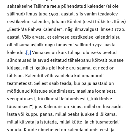
saksakeelne Tallinna raele pühendatud kalender (ei ole
säilinud) ilmus juba 1592. aastal, siis vanim teadaolev
eestikeelne kalender, Johann Köhleri (eesti trükistes Köler)
„Eesti-Ma Rahwa Kalender“, nägi ilmavalgust ilmselt 1720.
aastal. Võib arvata, et esimese eestikeelse kalendri sisu
oli niisama asjalik nagu tänaseni säilinud 1732. aasta
kalendril.
[5]
Viimases on kõik tol ajal oluliseks peetud
sündmused ja arvud esitatud tähelepanu köitvalt punase
kirjaga, nii et igaüks pidi kohe aru saama, et need on
tähtsad. Kalendrit võib vaadelda kui omamoodi
teatmeteost. Sellest saab teada, kui palju aastaid on
möödunud Kristuse sündimisest, maailma loomisest,
veeuputusest, trükikunsti leiutamisest („trükkimise
tõusmisest“) jne. Kalendris on kirjas, millal on hea aadrit
lasta või kuppu panna, millal peaks juukseid lõikama,
millal külvata ja istutada, millal kütte- ja ehitusmaterjali
varuda. Kuude nimetused on kalendaariumis eesti ja