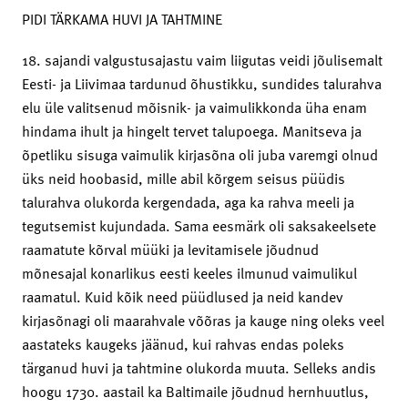
PIDI TÄRKAMA HUVI JA TAHTMINE
18. sajandi valgustusajastu vaim liigutas veidi jõulisemalt
Eesti- ja Liivimaa tardunud õhustikku, sundides talurahva
elu üle valitsenud mõisnik- ja vaimulikkonda üha enam
hindama ihult ja hingelt tervet talupoega. Manitseva ja
õpetliku sisuga vaimulik kirjasõna oli juba varemgi olnud
üks neid hoobasid, mille abil kõrgem seisus püüdis
talurahva olukorda kergendada, aga ka rahva meeli ja
tegutsemist kujundada. Sama eesmärk oli saksakeelsete
raamatute kõrval müüki ja levitamisele jõudnud
mõnesajal konarlikus eesti keeles ilmunud vaimulikul
raamatul. Kuid kõik need püüdlused ja neid kandev
kirjasõnagi oli maarahvale võõras ja kauge ning oleks veel
aastateks kaugeks jäänud, kui rahvas endas poleks
tärganud huvi ja tahtmine olukorda muuta. Selleks andis
hoogu 1730. aastail ka Baltimaile jõudnud hernhuutlus,