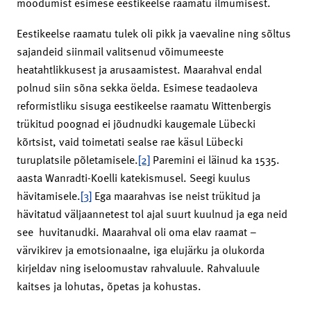
möödumist esimese eestikeelse raamatu ilmumisest.
Eestikeelse raamatu tulek oli pikk ja vaevaline ning sõltus
sajandeid siinmail valitsenud võimumeeste
heatahtlikkusest ja arusaamistest. Maarahval endal
polnud siin sõna sekka öelda. Esimese teadaoleva
reformistliku sisuga eestikeelse raamatu Wittenbergis
trükitud poognad ei jõudnudki kaugemale Lübecki
kõrtsist, vaid toimetati sealse rae käsul Lübecki
turuplatsile põletamisele.
[2]
Paremini ei läinud ka 1535.
aasta Wanradti-Koelli katekismusel. Seegi kuulus
hävitamisele.
[3]
Ega maarahvas ise neist trükitud ja
hävitatud väljaannetest tol ajal suurt kuulnud ja ega neid
see huvitanudki. Maarahval oli oma elav raamat –
värvikirev ja emotsionaalne, iga elujärku ja olukorda
kirjeldav ning iseloomustav rahvaluule. Rahvaluule
kaitses ja lohutas, õpetas ja kohustas.