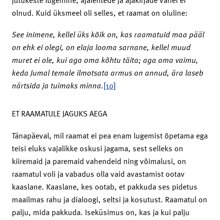
olnud. Kuid üksmeel oli selles, et raamat on oluline:
See inimene, kellel üks kõik on, kas raamatuid maa pääl
on ehk ei olegi, on elaja looma sarnane, kellel muud
muret ei ole, kui aga oma kõhtu täita; aga oma vaimu,
keda Jumal temale ilmotsata armus on annud, ära laseb
närtsida ja tuimaks minna.
[10]
ET RAAMATULE JAGUKS AEGA
Tänapäeval, mil raamat ei pea enam lugemist õpetama ega
teisi eluks vajalikke oskusi jagama, sest selleks on
kiiremaid ja paremaid vahendeid ning võimalusi, on
raamatul voli ja vabadus olla vaid avastamist ootav
kaaslane. Kaaslane, kes ootab, et pakkuda ses pidetus
maailmas rahu ja dialoogi, seltsi ja kosutust. Raamatul on
palju, mida pakkuda. Iseküsimus on, kas ja kui palju