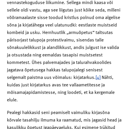
vennastekoguduse liikumine. Sellega mindi kaasa või
sellele oldi vastu, aga see liigutas just kõike seda, milleni
võõramaalaste sisse toodud kristlus polnud oma algelise
sõna ja kirjatähega veel ulatunudki: eestlaste muistseid
kombeid ja usku. Hernhuutlik „armuõpetus“ taltsutas
pärisorjast talupoja protestivaimu, sisendas talle
sõnakuulelikkust ja alandlikkust, andis julgust ise valida
ja otsustada ning eemaldas tasapisi muistsetest
kommetest. Ühes palvemajades ja talurahvakoolides
jagatava õpetusega hakkas talupojalegi senisest
selgemalt paistma uus võimalus: kirjatarkus.
[4]
Nähti,
kuidas just kirjatarkus avas tee vallaametitesse ja
mõisamajapidamistesse, ning loodeti, et ka kergemale
elule.
Pealegi hakkasid seni peamiselt vaimuliku kirjasõna
kõrvale tasahilju ilmuma ka raamatud, mis jagasid head ja
kasulikku õpetust igapäevaeluks. Kui esimene trükitud