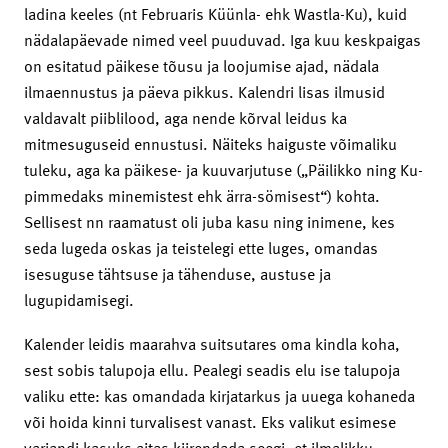
ladina keeles (nt Februaris Küünla- ehk Wastla-Ku), kuid
nädalapäevade nimed veel puuduvad. Iga kuu keskpaigas
on esitatud päikese tõusu ja loojumise ajad, nädala
ilmaennustus ja päeva pikkus. Kalendri lisas ilmusid
valdavalt piiblilood, aga nende kõrval leidus ka
mitmesuguseid ennustusi. Näiteks haiguste võimaliku
tuleku, aga ka päikese- ja kuuvarjutuse („Päilikko ning Ku-
pimmedaks minemistest ehk ärra-sömisest“) kohta.
Sellisest nn raamatust oli juba kasu ning inimene, kes
seda lugeda oskas ja teistelegi ette luges, omandas
isesuguse tähtsuse ja tähenduse, austuse ja
lugupidamisegi.
Kalender leidis maarahva suitsutares oma kindla koha,
sest sobis talupoja ellu. Pealegi seadis elu ise talupoja
valiku ette: kas omandada kirjatarkus ja uuega kohaneda
või hoida kinni turvalisest vanast. Eks valikut esimese
variandi kasuks aitas kiirendada seegi, et ilmalikku