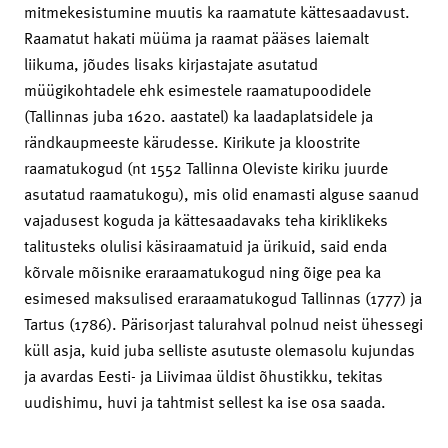
mitmekesistumine muutis ka raamatute kättesaadavust.
Raamatut hakati müüma ja raamat pääses laiemalt
liikuma, jõudes lisaks kirjastajate asutatud
müügikohtadele ehk esimestele raamatupoodidele
(Tallinnas juba 1620. aastatel) ka laadaplatsidele ja
rändkaupmeeste kärudesse. Kirikute ja kloostrite
raamatukogud (nt 1552 Tallinna Oleviste kiriku juurde
asutatud raamatukogu), mis olid enamasti alguse saanud
vajadusest koguda ja kättesaadavaks teha kiriklikeks
talitusteks olulisi käsiraamatuid ja ürikuid, said enda
kõrvale mõisnike eraraamatukogud ning õige pea ka
esimesed maksulised eraraamatukogud Tallinnas (1777) ja
Tartus (1786). Pärisorjast talurahval polnud neist ühessegi
küll asja, kuid juba selliste asutuste olemasolu kujundas
ja avardas Eesti- ja Liivimaa üldist õhustikku, tekitas
uudishimu, huvi ja tahtmist sellest ka ise osa saada.