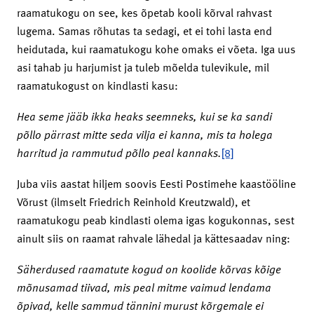
raamatukogu on see, kes õpetab kooli kõrval rahvast
lugema. Samas rõhutas ta sedagi, et ei tohi lasta end
heidutada, kui raamatukogu kohe omaks ei võeta. Iga uus
asi tahab ju harjumist ja tuleb mõelda tulevikule, mil
raamatukogust on kindlasti kasu:
Hea seme jääb ikka heaks seemneks, kui se ka sandi
põllo pärrast mitte seda vilja ei kanna, mis ta holega
harritud ja rammutud põllo peal kannaks.
[8]
Juba viis aastat hiljem soovis Eesti Postimehe kaastööline
Võrust (ilmselt Friedrich Reinhold Kreutzwald), et
raamatukogu peab kindlasti olema igas kogukonnas, sest
ainult siis on raamat rahvale lähedal ja kättesaadav ning:
Säherdused raamatute kogud on koolide kõrvas kõige
mõnusamad tiivad, mis peal mitme vaimud lendama
õpivad, kelle sammud tännini murust kõrgemale ei