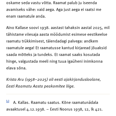
oskame seda vastu võtta. Raamat palub ju iseenda
avamiseks vähe: vaid aega. Aga just aega ei raatsi me
enam raamatule anda.
Aino Kallase soovi 1938. aastast tahaksin aastal 2025, mil
tähistame viiesaja aasta möödumist esimese eestikeelse
raamatu trükkimisest, täiendadagi palvega: andkem
raamatule aega! Et raamatusse kantud kirjaread jõuaksid
saada mõtteks ja tundeks. Et raamat saaks kosutada
hinge, valgustada meeli ning tuua igaüheni inimkonna
elava sõna.
Krista Aru (1958–2025) oli eesti ajakirjandusloolane,
Eesti Raamatu Aasta peakomitee liige.
[1]
A. Kallas. Raamatu saatus. Kõne raamatunädala
avaaktusel 4.12.1938. – Eesti Noorus 1938, 12, lk 421.