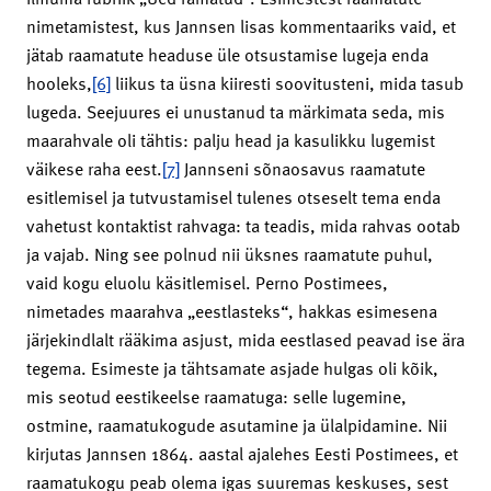
nimetamistest, kus Jannsen lisas kommentaariks vaid, et
jätab raamatute headuse üle otsustamise lugeja enda
hooleks,
[6]
liikus ta üsna kiiresti soovitusteni, mida tasub
lugeda. Seejuures ei unustanud ta märkimata seda, mis
maarahvale oli tähtis: palju head ja kasulikku lugemist
väikese raha eest.
[7]
Jannseni sõnaosavus raamatute
esitlemisel ja tutvustamisel tulenes otseselt tema enda
vahetust kontaktist rahvaga: ta teadis, mida rahvas ootab
ja vajab. Ning see polnud nii üksnes raamatute puhul,
vaid kogu eluolu käsitlemisel. Perno Postimees,
nimetades maarahva „eestlasteks“, hakkas esimesena
järjekindlalt rääkima asjust, mida eestlased peavad ise ära
tegema. Esimeste ja tähtsamate asjade hulgas oli kõik,
mis seotud eestikeelse raamatuga: selle lugemine,
ostmine, raamatukogude asutamine ja ülalpidamine. Nii
kirjutas Jannsen 1864. aastal ajalehes Eesti Postimees, et
raamatukogu peab olema igas suuremas keskuses, sest