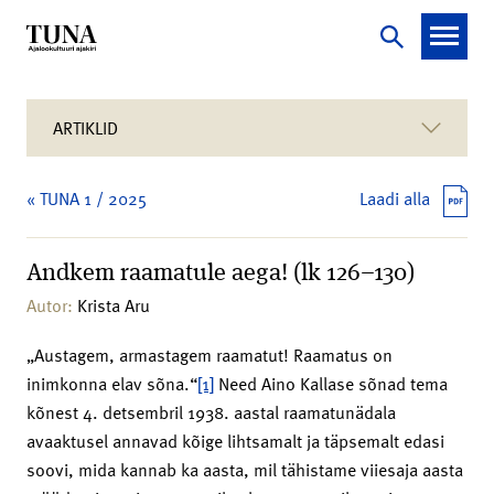
ARTIKLID
« TUNA 1 / 2025
Laadi alla
Andkem raamatule aega! (lk 126–130)
Autor:
Krista Aru
„Austagem, armastagem raamatut! Raamatus on
inimkonna elav sõna.“
[1]
Need Aino Kallase sõnad tema
kõnest 4. detsembril 1938. aastal raamatunädala
avaaktusel annavad kõige lihtsamalt ja täpsemalt edasi
soovi, mida kannab ka aasta, mil tähistame viiesaja aasta