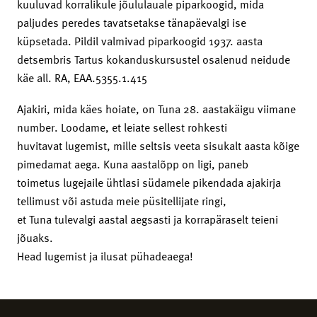
kuuluvad korralikule jõululauale piparkoogid, mida
paljudes peredes tavatsetakse tänapäevalgi ise
küpsetada. Pildil valmivad piparkoogid 1937. aasta
detsembris Tartus kokanduskursustel osalenud neidude
käe all. RA, EAA.5355.1.415
Ajakiri, mida käes hoiate, on Tuna 28. aastakäigu viimane
number. Loodame, et leiate sellest rohkesti
huvitavat lugemist, mille seltsis veeta sisukalt aasta kõige
pimedamat aega. Kuna aastalõpp on ligi, paneb
toimetus lugejaile ühtlasi südamele pikendada ajakirja
tellimust või astuda meie püsitellijate ringi,
et Tuna tulevalgi aastal aegsasti ja korrapäraselt teieni
jõuaks.
Head lugemist ja ilusat pühadeaega!